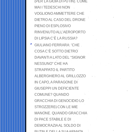
(PER LA GIOIA DI PUTIN). COME
MAI I TEDESCHI NON
VOGLIONO AMMETTERE CHE
DIETRO AL CASO DEL DRONE
PIENO DI ESPLOSIVO
RINVENUTO ALL’AEROPORTO
DI LIPSIA C’È LA RUSSIA?
GIULIANO FERRARA: ’CHE
COSA C’È SOTTO DIETRO
DAVANTI A LATO DEL “SIGNOR
NESSUNO” CHE HA
STRAPPATO IL PARTITO
ALBERGHIERO AL GRILLOZZO
IN CAPO, A PARAGONE DI
GIUSEPPI UN DEFICIENTE
COMUNE? QUANDO
GRACCHIA DI GENOCIDIO LO
STROZZEREI CON LE MIE
MANONE. QUANDO GRACCHIA
DI PACE STABILE E DI
DEMOCRAZIA AL SOLDO DI
PUTIN E DELLA SUA ARMATA