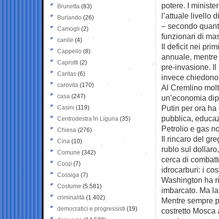
potere. I minist
Brunetta
(83)
l’attuale livello 
Burlando
(26)
– secondo quanto
Camogli
(2)
funzionari di mas
canile
(4)
Il deficit nei pri
Cappello
(8)
annuale, mentre l
Caprotti
(2)
pre-invasione. Il
Caritas
(6)
invece chiedono 3 
carovita
(170)
Al Cremlino molt
casa
(247)
un’economia dip
Putin per ora ha o
Casini
(119)
pubblica, educaz
Centrodestra in Liguria
(35)
Petrolio e gas n
Chiesa
(276)
Il rincaro del gr
Cina
(10)
rublo sul dollaro
Comune
(342)
cerca di combatte
Coop
(7)
idrocarburi: i cos
Cossiga
(7)
Washington ha rin
Costume
(5.581)
imbarcato. Ma la
criminalità
(1.402)
Mentre sempre più
democratici e progressisti
(19)
costretto Mosca 