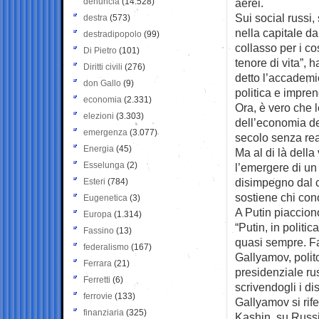
denuncia
(14.528)
aerei.
Sui social russi
destra
(573)
nella capitale d
destradipopolo
(99)
collasso per i co
Di Pietro
(101)
tenore di vita”, h
Diritti civili
(276)
detto l’accademi
don Gallo
(9)
politica e impren
economia
(2.331)
Ora, è vero che l
elezioni
(3.303)
dell’economia d
emergenza
(3.077)
secolo senza rea
Energia
(45)
Ma al di là della 
Esselunga
(2)
l’emergere di un
disimpegno dal co
Esteri
(784)
sostiene chi con
Eugenetica
(3)
A Putin piacciono
Europa
(1.314)
“Putin, in politi
Fassino
(13)
quasi sempre. Fa
federalismo
(167)
Gallyamov, polit
Ferrara
(21)
presidenziale ru
Ferretti
(6)
scrivendogli i dis
ferrovie
(133)
Gallyamov si rife
finanziaria
(325)
Kashin, su Russia