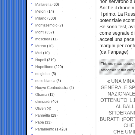
non servirono a 
Mattarella
(60)
Anche il drone r
Meloni
(14)
il primo. La Rus
Milano
(300)
potenziale scontr
Montezemolo
(7)
Se sono test, av
Monti
(357)
come segnale di 
accetti una pace
moschea
(11)
margini per conti
Musso
(10)
(da Fanpage)
Muti
(10)
Napoli
(319)
This entry was posted o
Napolitano
(220)
responses to this entr
no global
(5)
«
UNA MINA
notte bianca
(3)
GENERALE SP
Nuovo Centrodestra
(2)
NAZIONALE
Obama
(11)
OTTENUTO IL 
olimpiadi
(40)
AL BAL
Oliveri
(4)
SFIDERANN
Pannella
(29)
BURATTI (FORT
Papa
(33)
CHE 
Parlamento
(1.428)
CHE UMI