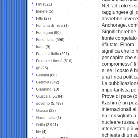
Fini
(821)
Nell’articolo si
fioriere
(5)
raggiungere gli o
dovrebbe invece 
Fitto
(27)
Anchorage, come 
Fontana di Trevi
(1)
Significherebbe 
Formigoni
(90)
fronte congelato
Forza Italia
(596)
rifiutato. Finora
frana
(9)
significa che lo
Fratelli d'Italia
(291)
per capire che s
Futuro e Libertà
(510)
compromessi”.§P
g8
(25)
e, se il costo è 
Gelmini
(68)
una linea politic
Genova
(542)
La pubblicazione
importantstia pe
Giannino
(10)
Prove di pace (o 
Giustizia
(5.784)
Kashin è un pezz
governo
(5.799)
internazionali a
Grasso
(22)
ha consigliato a 
Green Italia
(1)
nucleare russa, a
Grillo
(2.941)
intervistato più 
Idv
(4)
richiesta di un 