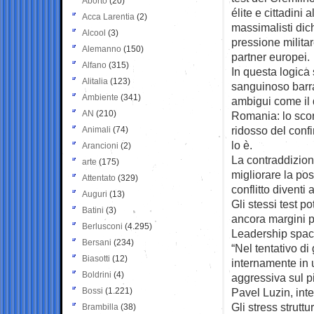
Aborto
(20)
élite e cittadini 
Acca Larentia
(2)
massimalisti dich
Alcool
(3)
pressione militar
Alemanno
(150)
partner europei.
Alfano
(315)
In questa logica 
Alitalia
(123)
sanguinoso barra
Ambiente
(341)
ambigui come il 
AN
(210)
Romania: lo scon
ridosso del conf
Animali
(74)
lo è.
Arancioni
(2)
La contraddizion
arte
(175)
migliorare la po
Attentato
(329)
conflitto diventi 
Auguri
(13)
Gli stessi test p
Batini
(3)
ancora margini p
Berlusconi
(4.295)
Leadership spacc
Bersani
(234)
“Nel tentativo di
Biasotti
(12)
internamente in 
Boldrini
(4)
aggressiva sul p
Bossi
(1.221)
Pavel Luzin, inte
Gli stress struttu
Brambilla
(38)