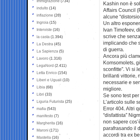
Immigrazione
(734)
Kashin non è sol
indulto
(14)
Affairs Council 
inflazione
(26)
alcune “distorsio
Ingroia
(15)
Un altro esponen
Ivan Timofeev, d
Interviste
(16)
scrive che senza
la casta
(1.394)
implicando che s
La Destra
(45)
di guerra.
La Sapienza
(5)
Ancora più clam
Lavoro
(1.316)
Komsomolets, gior
LegaNord
(2.411)
sconfitte”. Vi si 
Letta Enrico
(154)
brillanti vittori
Liberi e Uguali
(10)
necessarie e sem
Libia
(68)
migliore.
Libri
(33)
Se sono test per 
L’articolo sulle 
Liguria Futurista
(25)
Error 404. Altri 
mafia
(543)
“disfattista” Nig
manifesto
(7)
non sapere cos’è 
Margherita
(16)
parafrasando il d
Maroni
(171)
accordi tra ex be
Mastella
(16)