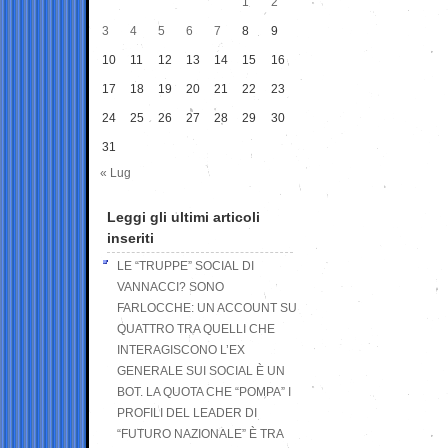
1
2
3
4
5
6
7
8
9
10
11
12
13
14
15
16
17
18
19
20
21
22
23
24
25
26
27
28
29
30
31
« Lug
Leggi gli ultimi articoli
inseriti
LE “TRUPPE” SOCIAL DI
VANNACCI? SONO
FARLOCCHE: UN ACCOUNT SU
QUATTRO TRA QUELLI CHE
INTERAGISCONO L’EX
GENERALE SUI SOCIAL È UN
BOT. LA QUOTA CHE “POMPA” I
PROFILI DEL LEADER DI
“FUTURO NAZIONALE” È TRA