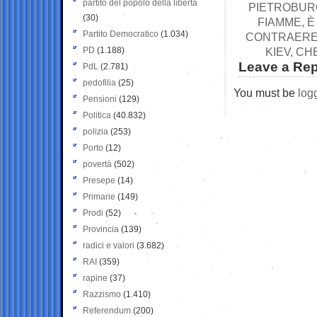
partito del popolo della libertà
PIETROBURG
(30)
FIAMME, È
Partito Democratico
(1.034)
CONTRAEREA
PD
(1.188)
KIEV, C
Leave a Rep
PdL
(2.781)
pedofilia
(25)
You must be
log
Pensioni
(129)
Politica
(40.832)
polizia
(253)
Porto
(12)
povertà
(502)
Presepe
(14)
Primarie
(149)
Prodi
(52)
Provincia
(139)
radici e valori
(3.682)
RAI
(359)
rapine
(37)
Razzismo
(1.410)
Referendum
(200)