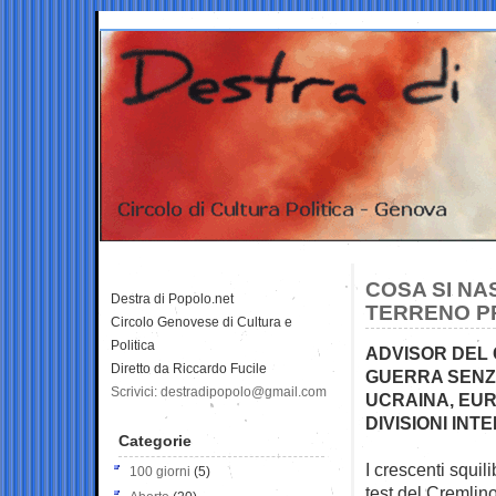
COSA SI NAS
Destra di Popolo.net
TERRENO PR
Circolo Genovese di Cultura e
Politica
ADVISOR DEL 
Diretto da Riccardo Fucile
GUERRA SENZA
Scrivici: destradipopolo@gmail.com
UCRAINA, EUR
DIVISIONI INT
Categorie
I crescenti squili
100 giorni
(5)
test del
Cremlino: