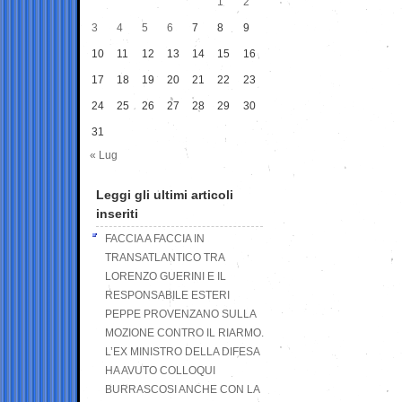
1
2
3
4
5
6
7
8
9
10
11
12
13
14
15
16
17
18
19
20
21
22
23
24
25
26
27
28
29
30
31
« Lug
Leggi gli ultimi articoli
inseriti
FACCIA A FACCIA IN
TRANSATLANTICO TRA
LORENZO GUERINI E IL
RESPONSABILE ESTERI
PEPPE PROVENZANO SULLA
MOZIONE CONTRO IL RIARMO.
L’EX MINISTRO DELLA DIFESA
HA AVUTO COLLOQUI
BURRASCOSI ANCHE CON LA