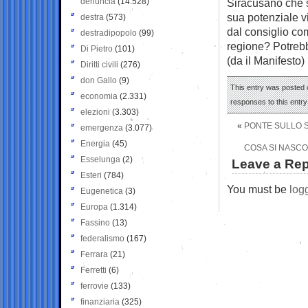
denuncia
(14.528)
Siracusano che s
sua potenziale vi
destra
(573)
dal consiglio co
destradipopolo
(99)
regione? Potrebb
Di Pietro
(101)
(da il Manifesto)
Diritti civili
(276)
don Gallo
(9)
This entry was posted o
economia
(2.331)
responses to this entr
elezioni
(3.303)
«
PONTE SULLO ST
emergenza
(3.077)
Energia
(45)
COSA SI NASCON
Esselunga
(2)
Leave a Rep
Esteri
(784)
You must be
log
Eugenetica
(3)
Europa
(1.314)
Fassino
(13)
federalismo
(167)
Ferrara
(21)
Ferretti
(6)
ferrovie
(133)
finanziaria
(325)