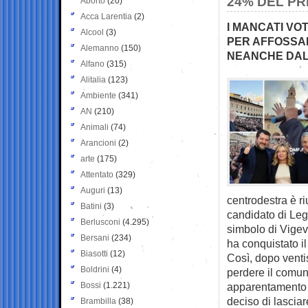
24% DEL P
Aborto
(20)
Acca Larentia
(2)
I MANCATI VO
Alcool
(3)
PER AFFOSSAR
Alemanno
(150)
NEANCHE DAL
Alfano
(315)
Alitalia
(123)
Ambiente
(341)
AN
(210)
Animali
(74)
Arancioni
(2)
arte
(175)
Attentato
(329)
Auguri
(13)
centrodestra è riu
Batini
(3)
candidato di Lega
Berlusconi
(4.295)
simbolo di Vigev
Bersani
(234)
ha conquistato i
Biasotti
(12)
Così, dopo ventis
Boldrini
(4)
perdere il comun
Bossi
(1.221)
apparentamento 
deciso di lasciar
Brambilla
(38)