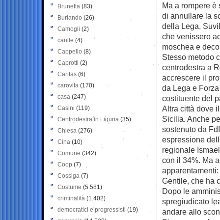
Ma a rompere è s
Brunetta
(83)
di annullare la 
Burlando
(26)
della Lega, Suvil
Camogli
(2)
che venissero acc
canile
(4)
moschea e decoro
Cappello
(8)
Stesso metodo ch
Caprotti
(2)
centrodestra a Ro
Caritas
(6)
accrescere il pro
carovita
(170)
da Lega e Forza 
casa
(247)
costituente del p
Altra città dove 
Casini
(119)
Sicilia. Anche pe
Centrodestra in Liguria
(35)
sostenuto da FdI
Chiesa
(276)
espressione della
Cina
(10)
regionale Ismael
Comune
(342)
con il 34%. Ma a
Coop
(7)
apparentamenti: 
Cossiga
(7)
Gentile, che ha 
Costume
(5.581)
Dopo le amminist
criminalità
(1.402)
spregiudicato lea
democratici e progressisti
(19)
andare allo scont