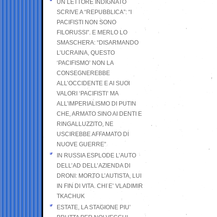
UN LETTORE INDIGNATO
SCRIVE A “REPUBBLICA”: “I
PACIFISTI NON SONO
FILORUSSI”. E MERLO LO
SMASCHERA: “DISARMANDO
L’UCRAINA, QUESTO
‘PACIFISMO’ NON LA
CONSEGNEREBBE
ALL’OCCIDENTE E AI SUOI
VALORI ‘PACIFISTI’ MA
ALL’IMPERIALISMO DI PUTIN
CHE, ARMATO SINO AI DENTI E
RINGALLUZZITO, NE
USCIREBBE AFFAMATO DI
NUOVE GUERRE”
IN RUSSIA ESPLODE L’AUTO
DELL’AD DELL’AZIENDA DI
DRONI: MORTO L’AUTISTA, LUI
IN FIN DI VITA. CHI E’ VLADIMIR
TKACHUK
ESTATE, LA STAGIONE PIU’