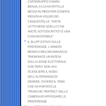
CAPOGRUPPO CHIARA
BRAGA, A CUI HA FATTO LA
MESSA IN PIEGA PER ESSERSI
PIEGATA AI VOLERI DEI
CINQUESTELLE: “AVETE
LETTO BENE QUELLO CHE
AVETE SOTTOSCRITTO? È UNA
COSA INVOTABILE”
IL BLUFF ESTIVO SULLE
PREFERENZE. L’ARMATA
BRANCA-MELONI ANNUNCIA
TRIONFANTE UN’INTESA
SULLA LEGGE ELETTORALE
CHE PERO’ NON VA A
SCIOGLIERE IL NODO
DELL’ALTERNANZA DI
GENERE, OVVERO IL TEMA
CHE HA PORTATO LE
“FRANCHE TIRATRICI” DELLA
CAMERA AD AFFOSSARE LE
PREFERENZE