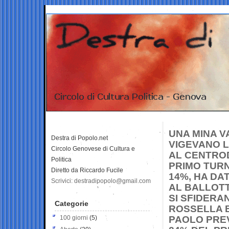
UNA MINA V
Destra di Popolo.net
VIGEVANO 
Circolo Genovese di Cultura e
AL CENTRO
Politica
PRIMO TURN
Diretto da Riccardo Fucile
14%, HA DA
Scrivici: destradipopolo@gmail.com
AL BALLOT
SI SFIDERA
Categorie
ROSSELLA B
100 giorni
(5)
PAOLO PREV