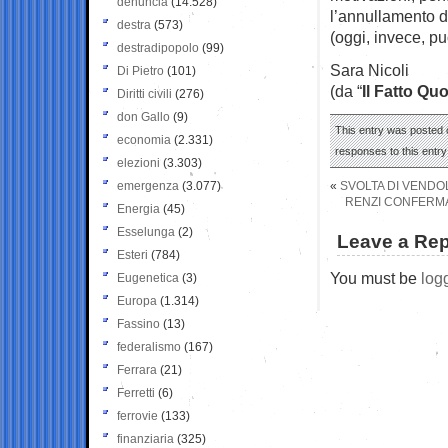
denuncia
(14.528)
l’annullamento d
destra
(573)
(oggi, invece, pu
destradipopolo
(99)
Sara Nicoli
Di Pietro
(101)
(da “
Il Fatto Qu
Diritti civili
(276)
don Gallo
(9)
This entry was posted 
economia
(2.331)
responses to this entr
elezioni
(3.303)
emergenza
(3.077)
«
SVOLTA DI VENDOL
RENZI CONFERMA
Energia
(45)
Esselunga
(2)
Leave a Rep
Esteri
(784)
You must be
log
Eugenetica
(3)
Europa
(1.314)
Fassino
(13)
federalismo
(167)
Ferrara
(21)
Ferretti
(6)
ferrovie
(133)
finanziaria
(325)