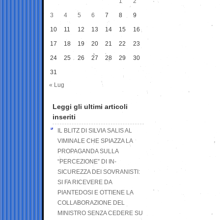
1
2
3
4
5
6
7
8
9
10
11
12
13
14
15
16
17
18
19
20
21
22
23
24
25
26
27
28
29
30
31
« Lug
Leggi gli ultimi articoli
inseriti
IL BLITZ DI SILVIA SALIS AL
VIMINALE CHE SPIAZZA LA
PROPAGANDA SULLA
“PERCEZIONE” DI IN-
SICUREZZA DEI SOVRANISTI:
SI FA RICEVERE DA
PIANTEDOSI E OTTIENE LA
COLLABORAZIONE DEL
MINISTRO SENZA CEDERE SU