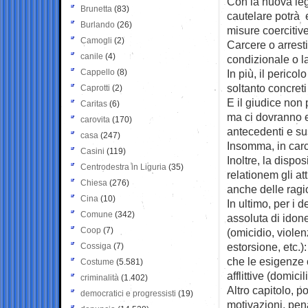
Con la nuova legg
Brunetta
(83)
cautelare potrà 
Burlando
(26)
misure coercitive 
Camogli
(2)
Carcere o arresti
canile
(4)
condizionale o l
Cappello
(8)
In più, il perico
soltanto concreti
Caprotti
(2)
E il giudice non 
Caritas
(6)
ma ci dovranno e
carovita
(170)
antecedenti e su
casa
(247)
Insomma, in carc
Casini
(119)
Inoltre, la dispo
Centrodestra in Liguria
(35)
relationem gli a
Chiesa
(276)
anche delle ragio
Cina
(10)
In ultimo, per i 
Comune
(342)
assoluta di idone
Coop
(7)
(omicidio, viole
estorsione, etc.)
Cossiga
(7)
che le esigenze 
Costume
(5.581)
afflittive (domici
criminalità
(1.402)
Altro capitolo, p
democratici e progressisti
(19)
motivazioni, pena