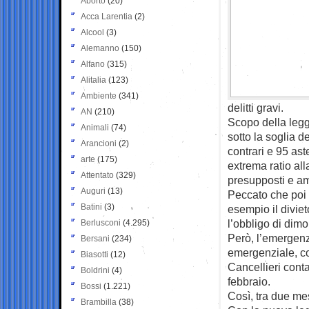
Aborto
(20)
Acca Larentia
(2)
Alcool
(3)
Alemanno
(150)
Alfano
(315)
Alitalia
(123)
Ambiente
(341)
delitti gravi.
AN
(210)
Scopo della legg
Animali
(74)
sotto la soglia 
Arancioni
(2)
contrari e 95 aste
arte
(175)
extrema ratio all
Attentato
(329)
presupposti e am
Auguri
(13)
Peccato che poi 
Batini
(3)
esempio il diviet
l’obbligo di dimo
Berlusconi
(4.295)
Però, l’emergenz
Bersani
(234)
emergenziale, co
Biasotti
(12)
Cancellieri conta,
Boldrini
(4)
febbraio.
Bossi
(1.221)
Così, tra due mesi
Brambilla
(38)