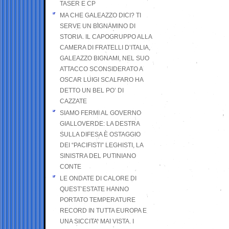
TASER E CP
MA CHE GALEAZZO DICI? TI
SERVE UN BIGNAMINO DI
STORIA. IL CAPOGRUPPO ALLA
CAMERA DI FRATELLI D’ITALIA,
GALEAZZO BIGNAMI, NEL SUO
ATTACCO SCONSIDERATO A
OSCAR LUIGI SCALFARO HA
DETTO UN BEL PO’ DI
CAZZATE
SIAMO FERMI AL GOVERNO
GIALLOVERDE: LA DESTRA
SULLA DIFESA È OSTAGGIO
DEI “PACIFISTI” LEGHISTI, LA
SINISTRA DEL PUTINIANO
CONTE
LE ONDATE DI CALORE DI
QUEST’ESTATE HANNO
PORTATO TEMPERATURE
RECORD IN TUTTA EUROPA E
UNA SICCITA’ MAI VISTA. I