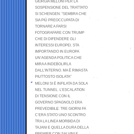
GIORGIA MELONI PER LA
SOSPENSIONE DEL TRATTATO
SI SCHENGEN: “SEMBRA CHE
SIA PIÙ PREOCCUPATA DI
TORNARE A FARSI
FOTOGRAFARE CON TRUMP
CHE DI DIFENDERE GLI
INTERESSI EUROPEI. STA
IMPORTANDO IN EUROPA
UN’AGENDA POLITICA CHE
MIRA A INDEBOLIRLA
DALL’INTERNO. MA È RIMASTA
PIUTTOSTO ISOLATA”
MELONI SI È INFILATA DA SOLA
NEL TUNNEL. L’ESCALATION
DI TENSIONE CON IL
GOVERNO SPAGNOLO ERA
PREVEDIBILE: TRE GIORNI FA
C’ERA STATO UNO SCONTRO
TRA LA LINEA MORBIDA DI
TAJANI E QUELLA DURA DELLA
PREMIER CON SALVINI E