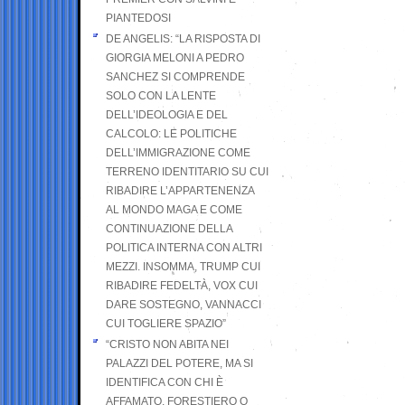
PIANTEDOSI
DE ANGELIS: “LA RISPOSTA DI
GIORGIA MELONI A PEDRO
SANCHEZ SI COMPRENDE
SOLO CON LA LENTE
DELL’IDEOLOGIA E DEL
CALCOLO: LE POLITICHE
DELL’IMMIGRAZIONE COME
TERRENO IDENTITARIO SU CUI
RIBADIRE L’APPARTENENZA
AL MONDO MAGA E COME
CONTINUAZIONE DELLA
POLITICA INTERNA CON ALTRI
MEZZI. INSOMMA, TRUMP CUI
RIBADIRE FEDELTÀ, VOX CUI
DARE SOSTEGNO, VANNACCI
CUI TOGLIERE SPAZIO”
“CRISTO NON ABITA NEI
PALAZZI DEL POTERE, MA SI
IDENTIFICA CON CHI È
AFFAMATO, FORESTIERO O