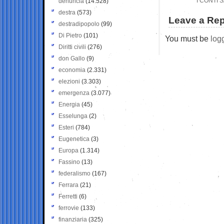
I CONTI 
denuncia
(14.528)
destra
(573)
Leave a Rep
destradipopolo
(99)
Di Pietro
(101)
You must be
log
Diritti civili
(276)
don Gallo
(9)
economia
(2.331)
elezioni
(3.303)
emergenza
(3.077)
Energia
(45)
Esselunga
(2)
Esteri
(784)
Eugenetica
(3)
Europa
(1.314)
Fassino
(13)
federalismo
(167)
Ferrara
(21)
Ferretti
(6)
ferrovie
(133)
finanziaria
(325)