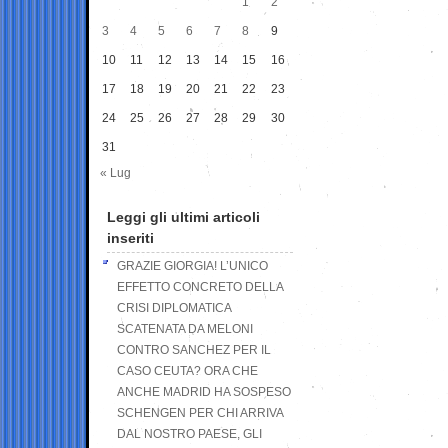
1
2
3
4
5
6
7
8
9
10
11
12
13
14
15
16
17
18
19
20
21
22
23
24
25
26
27
28
29
30
31
« Lug
Leggi gli ultimi articoli
inseriti
GRAZIE GIORGIA! L’UNICO
EFFETTO CONCRETO DELLA
CRISI DIPLOMATICA
SCATENATA DA MELONI
CONTRO SANCHEZ PER IL
CASO CEUTA? ORA CHE
ANCHE MADRID HA SOSPESO
SCHENGEN PER CHI ARRIVA
DAL NOSTRO PAESE, GLI