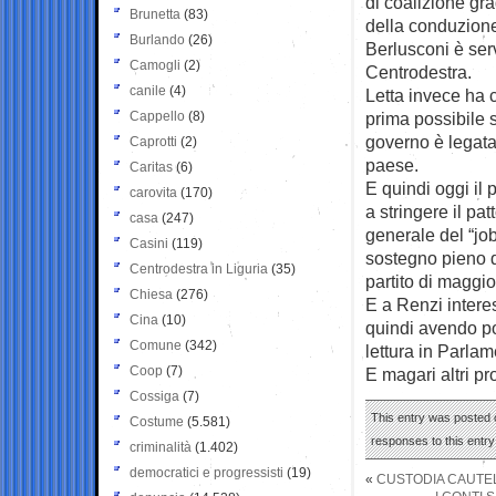
di coalizione gra
Brunetta
(83)
della conduzione
Burlando
(26)
Berlusconi è ser
Camogli
(2)
Centrodestra.
canile
(4)
Letta invece ha c
Cappello
(8)
prima possibile 
governo è legata a
Caprotti
(2)
paese.
Caritas
(6)
E quindi oggi il 
carovita
(170)
a stringere il pa
casa
(247)
generale del “job
Casini
(119)
sostegno pieno d
Centrodestra in Liguria
(35)
partito di maggi
Chiesa
(276)
E a Renzi interes
Cina
(10)
quindi avendo por
Comune
(342)
lettura in Parlam
Coop
(7)
E magari altri pr
Cossiga
(7)
This entry was posted 
Costume
(5.581)
responses to this entr
criminalità
(1.402)
democratici e progressisti
(19)
«
CUSTODIA CAUTELA