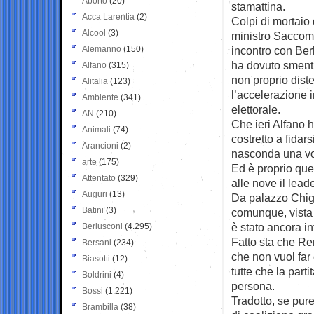
Aborto
(20)
stamattina.
Acca Larentia
(2)
Colpi di mortaio 
Alcool
(3)
ministro Saccoma
Alemanno
(150)
incontro con Ber
ha dovuto smentir
Alfano
(315)
non proprio dist
Alitalia
(123)
l’accelerazione 
Ambiente
(341)
elettorale.
AN
(210)
Che ieri Alfano 
Animali
(74)
costretto a fidar
Arancioni
(2)
nasconda una vog
arte
(175)
Ed è proprio que
Attentato
(329)
alle nove il lead
Auguri
(13)
Da palazzo Chigi 
Batini
(3)
comunque, vista l
è stato ancora in
Berlusconi
(4.295)
Fatto sta che Re
Bersani
(234)
che non vuol far 
Biasotti
(12)
tutte che la part
Boldrini
(4)
persona.
Bossi
(1.221)
Tradotto, se pure
Brambilla
(38)