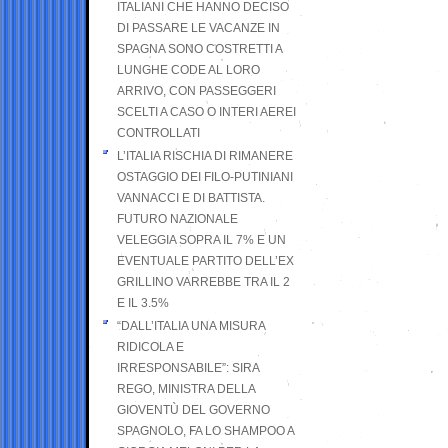
ITALIANI CHE HANNO DECISO
DI PASSARE LE VACANZE IN
SPAGNA SONO COSTRETTI A
LUNGHE CODE AL LORO
ARRIVO, CON PASSEGGERI
SCELTI A CASO O INTERI AEREI
CONTROLLATI
L’ITALIA RISCHIA DI RIMANERE
OSTAGGIO DEI FILO-PUTINIANI
VANNACCI E DI BATTISTA.
FUTURO NAZIONALE
VELEGGIA SOPRA IL 7% E UN
EVENTUALE PARTITO DELL’EX
GRILLINO VARREBBE TRA IL 2
E IL 3.5%
“DALL’ITALIA UNA MISURA
RIDICOLA E
IRRESPONSABILE”: SIRA
REGO, MINISTRA DELLA
GIOVENTÙ DEL GOVERNO
SPAGNOLO, FA LO SHAMPOO A