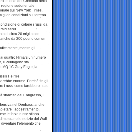
tro le forze del Cremlino nella
a regione sudorientale.
ditoriale sul New York Times,
migliori condizioni sul terreno
condizione di colpire i russi da
raid aerei.
ata di circa 20 miglia con
 cariche da 200 pound con un
maticamente, mentre gli
o ai quattro Himars un numero
ò, il Pentagono sta
ro MQ-1C Gray Eagle, la
sili Hellfire.
à sarebbe enorme. Perché fra gli
e i russi come farebbero i raid
à stanziati dal Congresso, il
’offensiva nel Donbass, anche
mpletare l’addestramento.
 che le forze russe stiano
dimostrano le notizie del Wall
ì diventare l’elemento che