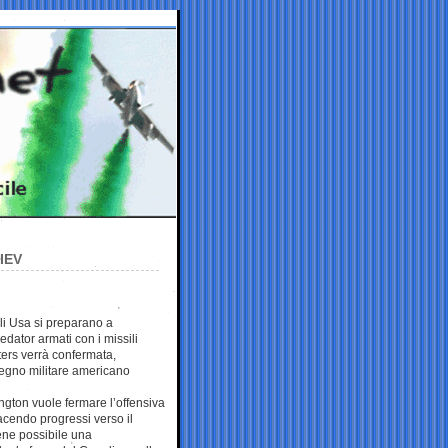
IEV
gli Usa si preparano a
dator armati con i missili
uters verrà confermata,
pegno militare americano
gton vuole fermare l’offensiva
acendo progressi verso il
iene possibile una