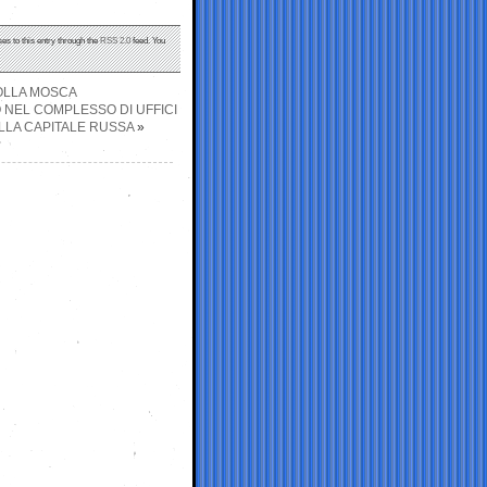
es to this entry through the
RSS 2.0
feed. You
MOLLA MOSCA
 NEL COMPLESSO DI UFFICI
LLA CAPITALE RUSSA
»