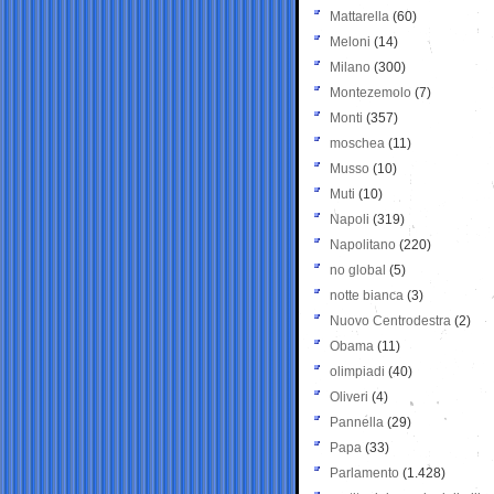
Mattarella
(60)
Meloni
(14)
Milano
(300)
Montezemolo
(7)
Monti
(357)
moschea
(11)
Musso
(10)
Muti
(10)
Napoli
(319)
Napolitano
(220)
no global
(5)
notte bianca
(3)
Nuovo Centrodestra
(2)
Obama
(11)
olimpiadi
(40)
Oliveri
(4)
Pannella
(29)
Papa
(33)
Parlamento
(1.428)