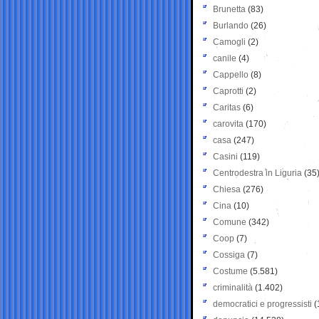
Brunetta
(83)
Burlando
(26)
Camogli
(2)
canile
(4)
Cappello
(8)
Caprotti
(2)
Caritas
(6)
carovita
(170)
casa
(247)
Casini
(119)
Centrodestra in Liguria
(35
Chiesa
(276)
Cina
(10)
Comune
(342)
Coop
(7)
Cossiga
(7)
Costume
(5.581)
criminalità
(1.402)
democratici e progressisti
(