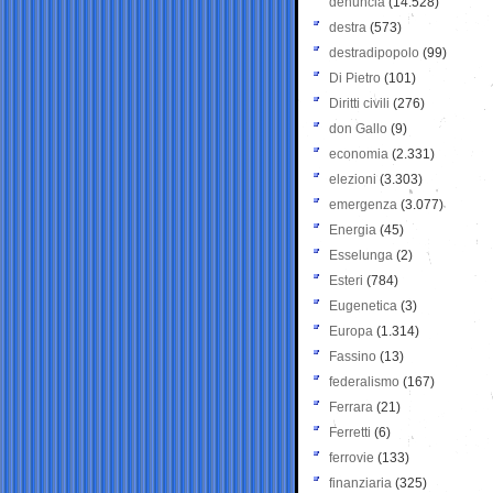
denuncia
(14.528)
destra
(573)
destradipopolo
(99)
Di Pietro
(101)
Diritti civili
(276)
don Gallo
(9)
economia
(2.331)
elezioni
(3.303)
emergenza
(3.077)
Energia
(45)
Esselunga
(2)
Esteri
(784)
Eugenetica
(3)
Europa
(1.314)
Fassino
(13)
federalismo
(167)
Ferrara
(21)
Ferretti
(6)
ferrovie
(133)
finanziaria
(325)