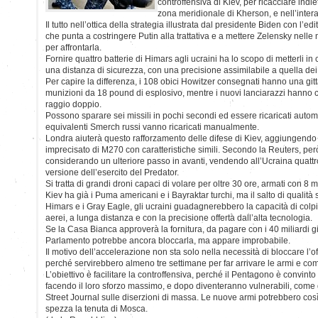
controffensiva di Kiev, per ricacciare indie
zona meridionale di Kherson, e nell’inter
Il tutto nell’ottica della strategia illustrata dal presidente Biden con l’e
che punta a costringere Putin alla trattativa e a mettere Zelensky nelle 
per affrontarla.
Fornire quattro batterie di Himars agli ucraini ha lo scopo di metterli in 
una distanza di sicurezza, con una precisione assimilabile a quella dei 
Per capire la differenza, i 108 obici Howitzer consegnati hanno una gitt
munizioni da 18 pound di esplosivo, mentre i nuovi lanciarazzi hanno
raggio doppio.
Possono sparare sei missili in pochi secondi ed essere ricaricati auto
equivalenti Smerch russi vanno ricaricati manualmente.
Londra aiuterà questo rafforzamento delle difese di Kiev, aggiungend
imprecisato di M270 con caratteristiche simili. Secondo la Reuters, per
considerando un ulteriore passo in avanti, vendendo all’Ucraina quatt
versione dell’esercito del Predator.
Si tratta di grandi droni capaci di volare per oltre 30 ore, armati con 8 mis
Kiev ha già i Puma americani e i Bayraktar turchi, ma il salto di qualit
Himars e i Gray Eagle, gli ucraini guadagnerebbero la capacità di colpir
aerei, a lunga distanza e con la precisione offerta dall’alta tecnologia.
Se la Casa Bianca approverà la fornitura, da pagare con i 40 miliardi gi
Parlamento potrebbe ancora bloccarla, ma appare improbabile.
Il motivo dell’accelerazione non sta solo nella necessità di bloccare l
perché servirebbero almeno tre settimane per far arrivare le armi e co
L’obiettivo è facilitare la controffensiva, perché il Pentagono è convinto
facendo il loro sforzo massimo, e dopo diventeranno vulnerabili, come 
Street Journal sulle diserzioni di massa. Le nuove armi potrebbero cos
spezza la tenuta di Mosca.