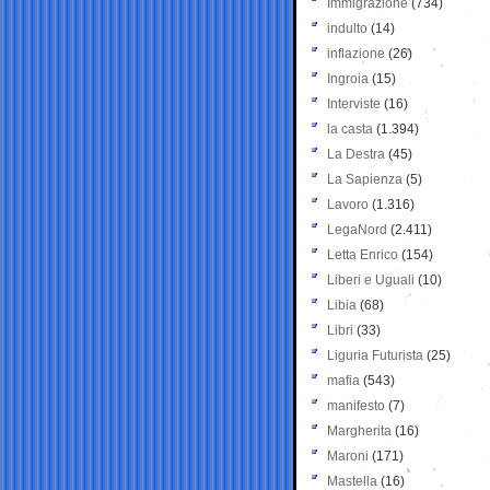
Immigrazione
(734)
indulto
(14)
inflazione
(26)
Ingroia
(15)
Interviste
(16)
la casta
(1.394)
La Destra
(45)
La Sapienza
(5)
Lavoro
(1.316)
LegaNord
(2.411)
Letta Enrico
(154)
Liberi e Uguali
(10)
Libia
(68)
Libri
(33)
Liguria Futurista
(25)
mafia
(543)
manifesto
(7)
Margherita
(16)
Maroni
(171)
Mastella
(16)