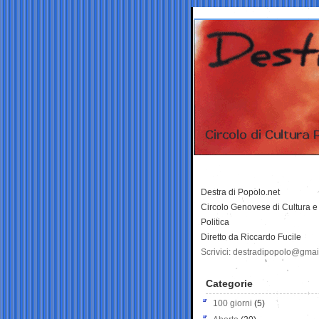
Destra di Popolo.net
Circolo Genovese di Cultura e
Politica
Diretto da Riccardo Fucile
Scrivici: destradipopolo@gma
Categorie
100 giorni
(5)