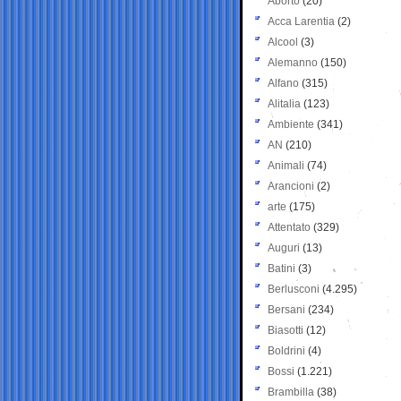
Aborto
(20)
Acca Larentia
(2)
Alcool
(3)
Alemanno
(150)
Alfano
(315)
Alitalia
(123)
Ambiente
(341)
AN
(210)
Animali
(74)
Arancioni
(2)
arte
(175)
Attentato
(329)
Auguri
(13)
Batini
(3)
Berlusconi
(4.295)
Bersani
(234)
Biasotti
(12)
Boldrini
(4)
Bossi
(1.221)
Brambilla
(38)