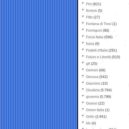
Fini
(821)
fioriere
(5)
Fitto
(27)
Fontana di Trevi
(1)
Formigoni
(90)
Forza Italia
(596)
frana
(9)
Fratelli d'Italia
(291)
Futuro e Libertà
(510)
g8
(25)
Gelmini
(68)
Genova
(542)
Giannino
(10)
Giustizia
(5.784)
governo
(5.799)
Grasso
(22)
Green Italia
(1)
Grillo
(2.941)
Idv
(4)