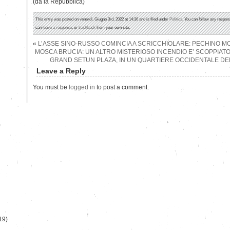
(da la Repubblica)
This entry was posted on venerdì, Giugno 3rd, 2022 at 14:36 and is filed under
Politica
. You can follow any respons
can
leave a response
, or
trackback
from your own site.
«
L’ASSE SINO-RUSSO COMINCIA A SCRICCHIOLARE: PECHINO 
MOSCA BRUCIA: UN ALTRO MISTERIOSO INCENDIO E’ SCOPPIATO
GRAND SETUN PLAZA, IN UN QUARTIERE OCCIDENTALE DE
Leave a Reply
You must be
logged in
to post a comment.
)
19)