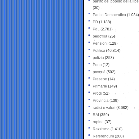
partito del popolo della libe
(30)
Partito Democratico
(1.034)
PD
(1.188)
PdL
(2.781)
pedofilia
(25)
Pensioni
(129)
Politica
(40.814)
polizia
(253)
Porto
(12)
povertà
(502)
Presepe
(14)
Primarie
(149)
Prodi
(52)
Provincia
(139)
radici e valori
(3.682)
RAI
(359)
rapine
(37)
Razzismo
(1.410)
Referendum
(200)