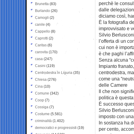
perchè le consul
Brunetta
(83)
dalle delegazioni 
Burlando
(26)
diciamo così, ha
Camogli
(2)
È la fotografia d
canile
(4)
improvvisato e ve
Cappello
(8)
Silvio Berlusconi
Caprotti
(2)
l’offerta di un c
Caritas
(6)
cui non è importa
carovita
(170)
è che paghi l’affi
casa
(247)
Senza alcuna “cos
Impianto franato
Casini
(119)
centrodestra, ma
Centrodestra in Liguria
(35)
come una “neutr
Chiesa
(276)
delle Camere
Cina
(10)
Il che non signif
Comune
(342)
politica è quest
Coop
(7)
È successo quest
Cossiga
(7)
Silvio Berlusconi
Costume
(5.581)
imposto con una 
criminalità
(1.402)
In sostanza ha de
democratici e progressisti
(19)
per cento, accom