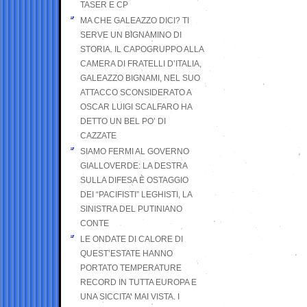
TASER E CP
MA CHE GALEAZZO DICI? TI
SERVE UN BIGNAMINO DI
STORIA. IL CAPOGRUPPO ALLA
CAMERA DI FRATELLI D’ITALIA,
GALEAZZO BIGNAMI, NEL SUO
ATTACCO SCONSIDERATO A
OSCAR LUIGI SCALFARO HA
DETTO UN BEL PO’ DI
CAZZATE
SIAMO FERMI AL GOVERNO
GIALLOVERDE: LA DESTRA
SULLA DIFESA È OSTAGGIO
DEI “PACIFISTI” LEGHISTI, LA
SINISTRA DEL PUTINIANO
CONTE
LE ONDATE DI CALORE DI
QUEST’ESTATE HANNO
PORTATO TEMPERATURE
RECORD IN TUTTA EUROPA E
UNA SICCITA’ MAI VISTA. I