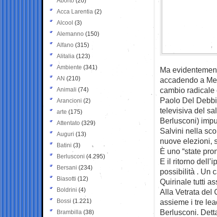
Aborto
(20)
Acca Larentia
(2)
Alcool
(3)
Alemanno
(150)
Alfano
(315)
Alitalia
(123)
Ambiente
(341)
Ma evidentement
AN
(210)
accadendo a Medi
cambio radicale 
Animali
(74)
Paolo Del Debbio
Arancioni
(2)
televisiva del sa
arte
(175)
Berlusconi) imput
Attentato
(329)
Salvini nella sc
Auguri
(13)
nuove elezioni, 
Batini
(3)
È uno “state pron
Berlusconi
(4.295)
E il ritorno dell
Bersani
(234)
possibilità . Un 
Biasotti
(12)
Quirinale tutti a
Boldrini
(4)
Alla Vetrata del 
Bossi
(1.221)
assieme i tre lea
Berlusconi. Detta
Brambilla
(38)