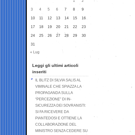
1
2
3
4
5
6
7
8
9
10
11
12
13
14
15
16
17
18
19
20
21
22
23
24
25
26
27
28
29
30
31
« Lug
Leggi gli ultimi articoli
inseriti
IL BLITZ DI SILVIA SALIS AL
VIMINALE CHE SPIAZZA LA
PROPAGANDA SULLA
“PERCEZIONE” DI IN-
SICUREZZA DEI SOVRANISTI:
SI FA RICEVERE DA
PIANTEDOSI E OTTIENE LA
COLLABORAZIONE DEL
MINISTRO SENZA CEDERE SU