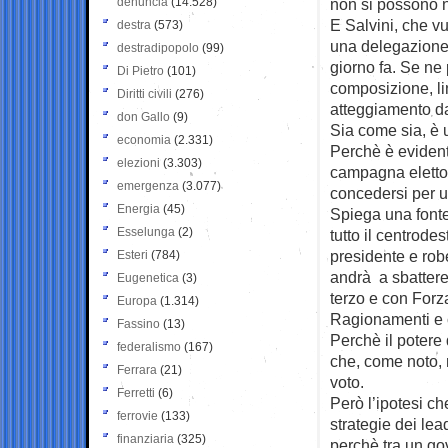
denuncia
(14.528)
non si possono n
E Salvini, che vu
destra
(573)
una delegazione 
destradipopolo
(99)
giorno fa. Se ne 
Di Pietro
(101)
composizione, li
Diritti civili
(276)
atteggiamento da
don Gallo
(9)
Sia come sia, è 
economia
(2.331)
Perchè è evident
elezioni
(3.303)
campagna elettor
emergenza
(3.077)
concedersi per u
Energia
(45)
Spiega una fonte 
Esselunga
(2)
tutto il centrodes
presidente e rob
Esteri
(784)
andrà a sbattere.
Eugenetica
(3)
terzo e con Forza 
Europa
(1.314)
Ragionamenti e c
Fassino
(13)
Perchè il potere
federalismo
(167)
che, come noto, n
Ferrara
(21)
voto.
Ferretti
(6)
Però l’ipotesi c
ferrovie
(133)
strategie dei lea
finanziaria
(325)
perchè tra un gov