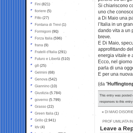
Fini
(821)
Si chiariscono co
fioriere
(5)
uno che conosce l
a Di Maio una pa
Fitto
(27)
l’Italia in un gr
Fontana di Trevi
(1)
dando vita a un 
Formigoni
(90)
breve.
Forza Italia
(596)
E Di Maio, specu
frana
(9)
approfittando del
Fratelli d'Italia
(291)
energia vitale e
Futuro e Libertà
(510)
Ecco, nel giorno 
g8
(25)
parla di una ogg
Gelmini
(68)
E per una nuova 
Genova
(542)
(da “
Huffington
Giannino
(10)
Giustizia
(5.784)
This entry was posted o
governo
(5.799)
responses to this entr
Grasso
(22)
«
DI MAIO DISORI
Green Italia
(1)
Grillo
(2.941)
PROF UMILIATA I
Idv
(4)
Leave a Rep