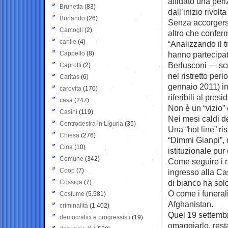
affidato una peri
Brunetta
(83)
dall’inizio rivolt
Burlando
(26)
Senza accorgersi 
Camogli
(2)
altro che confer
canile
(4)
“Analizzando il t
Cappello
(8)
hanno partecipat
Berlusconi — scr
Caprotti
(2)
nel ristretto per
Caritas
(6)
gennaio 2011) in
carovita
(170)
riferibili al pres
casa
(247)
Non è un “vizio” 
Casini
(119)
Nei mesi caldi de
Centrodestra in Liguria
(35)
Una “hot line” ris
Chiesa
(276)
“Dimmi Gianpi”, 
Cina
(10)
istituzionale pur 
Comune
(342)
Come seguire i r
Coop
(7)
ingresso alla Ca
di bianco ha sol
Cossiga
(7)
O come i funeral
Costume
(5.581)
Afghanistan.
criminalità
(1.402)
Quel 19 settemb
democratici e progressisti
(19)
omaggiarlo, rest