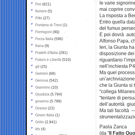
le varie signorin
Fini
(821)
mai coprire conv
fioriere
(5)
La risposta a Be
Fitto
(27)
Entro quella dat
Fontana di Trevi
(1)
del fumus persecu
Formigoni
(90)
E poi dovrà autor
Forza Italia
(596)
Alfonso Papa, ch
frana
(9)
Ieri, la Giunta h
Fratelli d'Italia
(291)
disposizione dei 
riguardano l’imp
Futuro e Libertà
(510)
nell’inchiesta P4
g8
(25)
Ma quel processo
Gelmini
(68)
un’archiviazione 
Genova
(542)
che la Giunta si 
Giannino
(10)
“collega Milanese
Giustizia
(5.784)
“tentare di persu
governo
(5.799)
dell’autorità giud
Grasso
(22)
Ma tali facoltà
Green Italia
(1)
strumentalizzazio
Grillo
(2.941)
Paola Zanca
Idv
(4)
(da “
Il Fatto Qu