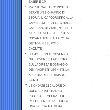
TASER E CP
MA CHE GALEAZZO DICI? TI
SERVE UN BIGNAMINO DI
STORIA. IL CAPOGRUPPO ALLA
CAMERA DI FRATELLI D’ITALIA,
GALEAZZO BIGNAMI, NEL SUO
ATTACCO SCONSIDERATO A
OSCAR LUIGI SCALFARO HA
DETTO UN BEL PO’ DI
CAZZATE
SIAMO FERMI AL GOVERNO
GIALLOVERDE: LA DESTRA
SULLA DIFESA È OSTAGGIO
DEI “PACIFISTI” LEGHISTI, LA
SINISTRA DEL PUTINIANO
CONTE
LE ONDATE DI CALORE DI
QUEST’ESTATE HANNO
PORTATO TEMPERATURE
RECORD IN TUTTA EUROPA E
UNA SICCITA’ MAI VISTA. I