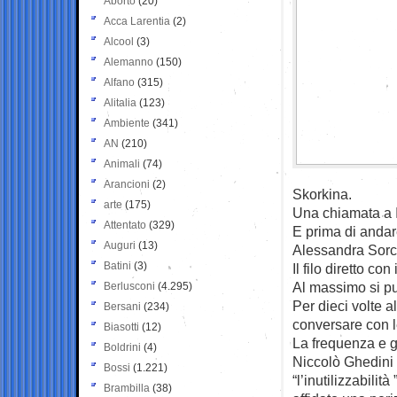
Aborto
(20)
Acca Larentia
(2)
Alcool
(3)
Alemanno
(150)
Alfano
(315)
Alitalia
(123)
Ambiente
(341)
AN
(210)
Animali
(74)
Arancioni
(2)
Skorkina.
arte
(175)
Una chiamata a I
Attentato
(329)
E prima di andar
Auguri
(13)
Alessandra Sorci
Batini
(3)
Il filo diretto c
Al massimo si pu
Berlusconi
(4.295)
Per dieci volte a
Bersani
(234)
conversare con l
Biasotti
(12)
La frequenza e gl
Boldrini
(4)
Niccolò Ghedini 
Bossi
(1.221)
“l’inutilizzabili
Brambilla
(38)