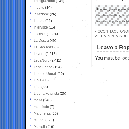
Immigrazione
(734)
indulto
(14)
This entry was posted o
inflazione
(26)
Giustizia
,
Politica
,
radic
Ingroia
(15)
leave a response
, or
t
Interviste
(16)
«
SCONTI AGLI ONOR
la casta
(1.394)
ALTRA PUNTATA DE
La Destra
(45)
Leave a Rep
La Sapienza
(5)
Lavoro
(1.316)
You must be
log
LegaNord
(2.411)
Letta Enrico
(154)
Liberi e Uguali
(10)
Libia
(68)
Libri
(33)
Liguria Futurista
(25)
mafia
(543)
manifesto
(7)
Margherita
(16)
Maroni
(171)
Mastella
(16)