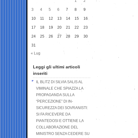
1
2
3
4
5
6
7
8
9
10
11
12
13
14
15
16
17
18
19
20
21
22
23
24
25
26
27
28
29
30
31
« Lug
Leggi gli ultimi articoli
inseriti
IL BLITZ DI SILVIA SALIS AL
VIMINALE CHE SPIAZZA LA
PROPAGANDA SULLA
“PERCEZIONE” DI IN-
SICUREZZA DEI SOVRANISTI:
SI FA RICEVERE DA
PIANTEDOSI E OTTIENE LA
COLLABORAZIONE DEL
MINISTRO SENZA CEDERE SU