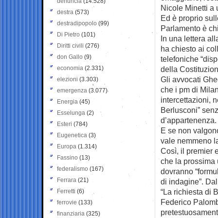
denuncia
(14.528)
Nicole Minetti a
destra
(573)
Ed è proprio sull
destradipopolo
(99)
Parlamento è chi
Di Pietro
(101)
In una lettera al
Diritti civili
(276)
ha chiesto ai coll
don Gallo
(9)
telefoniche “disp
economia
(2.331)
della Costituzio
Gli avvocati Ghe
elezioni
(3.303)
che i pm di Milan
emergenza
(3.077)
intercettazioni, 
Energia
(45)
Berlusconi” senz
Esselunga
(2)
d’appartenenza.
Esteri
(784)
E se non valgono 
Eugenetica
(3)
vale nemmeno la 
Europa
(1.314)
Così, il premier 
Fassino
(13)
che la prossima u
federalismo
(167)
dovranno “formula
Ferrara
(21)
di indagine”. Dal
“La richiesta di 
Ferretti
(6)
Federico Palomba
ferrovie
(133)
pretestuosamente 
finanziaria
(325)