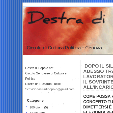
DOPO IL SI
Destra di Popolo.net
ADESSO TRA
Circolo Genovese di Cultura e
LAVORATOR
Politica
IL SOVRINT
Diretto da Riccardo Fucile
ALL’INCARI
Scrivici: destradipopolo@gmail.com
COME POSSA R
Categorie
CONCERTO TUT
DIMETTERSI È
100 giorni
(5)
ELEZIONI A V