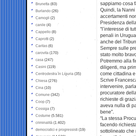
sappiamo cosa f
Brunetta
(83)
Quindi, la Nanni 
Burlando
(26)
accertamenti non 
Camogli
(2)
Presidenza della 
canile
(4)
“l’interesse di tu
Cappello
(8)
penali in Uruguay
Caprotti
(2)
anche del Tribu
Caritas
(6)
Sempre sulle prec
carovita
(170)
stato molto brav
casa
(247)
Potremmo alla fi
diligenti, ma pri
Casini
(119)
come cittadina e 
Centrodestra in Liguria
(35)
Scrive Francesca
Chiesa
(276)
intervenire, parl
Cina
(10)
procuratore dell
Comune
(342)
richieste di graz
Coop
(7)
aveva nulla di pa
Cossiga
(7)
bene”.
Costume
(5.581)
“La stessa Procur
criminalità
(1.402)
facendo richiest
democratici e progressisti
(19)
sottolineato che