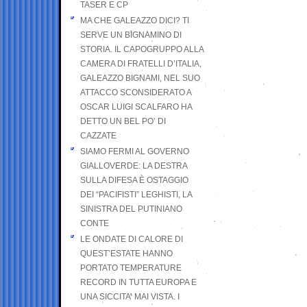
TASER E CP
MA CHE GALEAZZO DICI? TI
SERVE UN BIGNAMINO DI
STORIA. IL CAPOGRUPPO ALLA
CAMERA DI FRATELLI D’ITALIA,
GALEAZZO BIGNAMI, NEL SUO
ATTACCO SCONSIDERATO A
OSCAR LUIGI SCALFARO HA
DETTO UN BEL PO’ DI
CAZZATE
SIAMO FERMI AL GOVERNO
GIALLOVERDE: LA DESTRA
SULLA DIFESA È OSTAGGIO
DEI “PACIFISTI” LEGHISTI, LA
SINISTRA DEL PUTINIANO
CONTE
LE ONDATE DI CALORE DI
QUEST’ESTATE HANNO
PORTATO TEMPERATURE
RECORD IN TUTTA EUROPA E
UNA SICCITA’ MAI VISTA. I