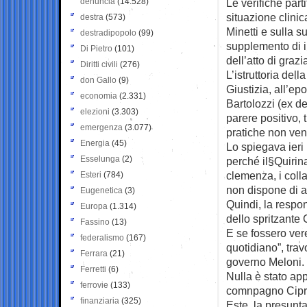
denuncia
(14.528)
Le verifiche part
situazione clinic
destra
(573)
Minetti e sulla s
destradipopolo
(99)
supplemento di i
Di Pietro
(101)
dell’atto di grazia
Diritti civili
(276)
L’istruttoria dell
don Gallo
(9)
Giustizia, all’ep
economia
(2.331)
Bartolozzi (ex de
elezioni
(3.303)
parere positivo, 
emergenza
(3.077)
pratiche non ven
Energia
(45)
Lo spiegava ieri 
Esselunga
(2)
perché il§Quirina
clemenza, i coll
Esteri
(784)
non dispone di au
Eugenetica
(3)
Quindi, la respon
Europa
(1.314)
dello spritzante 
Fassino
(13)
E se fossero ver
federalismo
(167)
quotidiano”, tra
Ferrara
(21)
governo Meloni.
Ferretti
(6)
Nulla è stato app
ferrovie
(133)
comnpagno Cipria
finanziaria
(325)
Este, la presunta