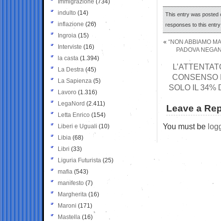
Immigrazione
(734)
indulto
(14)
This entry was posted o
inflazione
(26)
responses to this entr
Ingroia
(15)
«
“NON ABBIAMO MA
Interviste
(16)
PADOVA NEGANO
la casta
(1.394)
L’ATTENTAT
La Destra
(45)
CONSENSO D
La Sapienza
(5)
SOLO IL 34%
Lavoro
(1.316)
LegaNord
(2.411)
Leave a Rep
Letta Enrico
(154)
You must be
log
Liberi e Uguali
(10)
Libia
(68)
Libri
(33)
Liguria Futurista
(25)
mafia
(543)
manifesto
(7)
Margherita
(16)
Maroni
(171)
Mastella
(16)