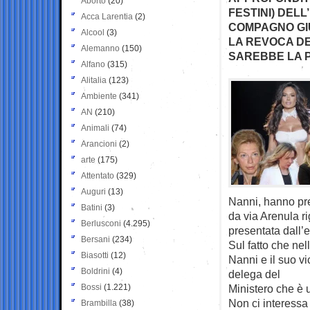
Aborto
(20)
FESTINI) DELL
Acca Larentia
(2)
COMPAGNO GIU
Alcool
(3)
LA REVOCA DE
Alemanno
(150)
SAREBBE LA P
Alfano
(315)
Alitalia
(123)
Ambiente
(341)
AN
(210)
Animali
(74)
Arancioni
(2)
arte
(175)
Attentato
(329)
Auguri
(13)
Nanni, hanno prec
Batini
(3)
da via Arenula ri
Berlusconi
(4.295)
presentata dall’e
Bersani
(234)
Sul fatto che nell
Biasotti
(12)
Nanni e il suo v
Boldrini
(4)
delega del
Bossi
(1.221)
Ministero che è u
Non ci interessa
Brambilla
(38)