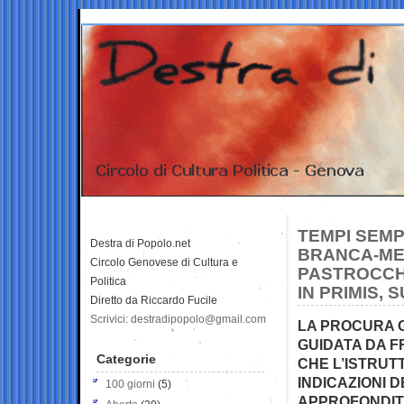
TEMPI SEMPR
Destra di Popolo.net
BRANCA-ME
Circolo Genovese di Cultura e
PASTROCCHI
Politica
IN PRIMIS,
Diretto da Riccardo Fucile
Scrivici: destradipopolo@gmail.com
LA PROCURA G
GUIDATA DA F
Categorie
CHE L’ISTRUTT
INDICAZIONI D
100 giorni
(5)
APPROFONDITO