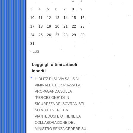
1
2
3
4
5
6
7
8
9
10
11
12
13
14
15
16
17
18
19
20
21
22
23
24
25
26
27
28
29
30
31
« Lug
Leggi gli ultimi articoli
inseriti
IL BLITZ DI SILVIA SALIS AL
VIMINALE CHE SPIAZZA LA
PROPAGANDA SULLA
“PERCEZIONE” DI IN-
SICUREZZA DEI SOVRANISTI:
SI FA RICEVERE DA
PIANTEDOSI E OTTIENE LA
COLLABORAZIONE DEL
MINISTRO SENZA CEDERE SU