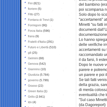
Fini
(821)
del bambino (era
fioriere
(5)
poi scomparsa ne
Solo dopo lo scoo
Fitto
(27)
“accertamenti” at
Fontana di Trevi
(1)
Minetti “su fatti 
Formigoni
(90)
documenti dall’Ur
Forza Italia
(596)
documentazione d
frana
(9)
Lo hanno spiegat
Fratelli d'Italia
(291)
delle verifiche i
Futuro e Libertà
(510)
accertamenti su 
g8
(25)
raccomandato urge
Gelmini
(68)
il da farsi, li e
Genova
(542)
Dopo le nuove ve
parere e potremo
Giannino
(10)
un parere e poi i
Giustizia
(5.784)
Se tali fatti ven
governo
(5.799)
della grazia, sar
Grasso
(22)
di merda colossa
Green Italia
(1)
eventualità che t
Grillo
(2.941)
“Sul caso Minetti
Idv
(4)
(da Dagoreport)