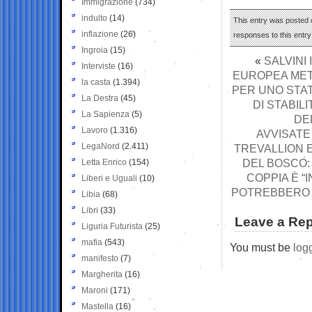
Immigrazione
(734)
indulto
(14)
This entry was posted o
inflazione
(26)
responses to this entr
Ingroia
(15)
«
SALVINI
Interviste
(16)
EUROPEA METT
la casta
(1.394)
PER UNO STA
La Destra
(45)
DI STABIL
La Sapienza
(5)
DE
Lavoro
(1.316)
AVVISATE
LegaNord
(2.411)
TREVALLION E
DEL BOSCO:
Letta Enrico
(154)
COPPIA È “
Liberi e Uguali
(10)
POTREBBERO I
Libia
(68)
Libri
(33)
Leave a Rep
Liguria Futurista
(25)
mafia
(543)
You must be
log
manifesto
(7)
Margherita
(16)
Maroni
(171)
Mastella
(16)