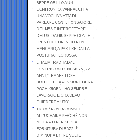
BEPPE GRILLO A UN
CONFRONTO. VANNACCI HA
UNA VOGLIA MATTA DI
PARLARE CON IL FONDATORE
DEL M5S E INTERCETTARE I
DELUSI DA GIUSEPPE CONTE.
I PUNTI DI CONTATTO NON
MANCANO, A PARTIRE DALLA
POSTURA FILORUSSA
L’ITALIA TRADITA DAL
GOVERNO MELONI. ANNA , 72
ANNI; “TRA AFFITTO E
BOLLETTE LA PENSIONE DURA
POCHI GIORNI, HO SEMPRE
LAVORATO E ORA DEVO
CHIEDERE AIUTO”
TRUMP NON DÀ MISSILI
ALL’UCRAINA PERCHÉ NON
NE HA PIÙ PER SÉ : LA
FORNITURA DI RAZZI È
DIMINUITA DI TRE VOLTE