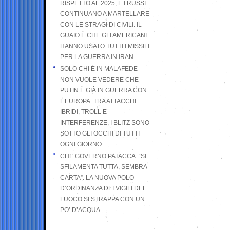
RISPETTO AL 2025, E I RUSSI
CONTINUANO A MARTELLARE
CON LE STRAGI DI CIVILI. IL
GUAIO È CHE GLI AMERICANI
HANNO USATO TUTTI I MISSILI
PER LA GUERRA IN IRAN
SOLO CHI È IN MALAFEDE
NON VUOLE VEDERE CHE
PUTIN È GIÀ IN GUERRA CON
L’EUROPA: TRA ATTACCHI
IBRIDI, TROLL E
INTERFERENZE, I BLITZ SONO
SOTTO GLI OCCHI DI TUTTI
OGNI GIORNO
CHE GOVERNO PATACCA. “SI
SFILAMENTA TUTTA, SEMBRA
CARTA”. LA NUOVA POLO
D’ORDINANZA DEI VIGILI DEL
FUOCO SI STRAPPA CON UN
PO’ D’ACQUA