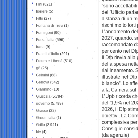
Fini
(821)
“sono accettabili
fioriere
(5)
dell’Ufficio parl
distanza di un m
Fitto
(27)
rischi molto forti
Fontana di Trevi
(1)
L’andamento della
Formigoni
(90)
2027, quando, sec
Forza Italia
(596)
raccomandato dal
frana
(9)
per cento nel Df
Fratelli d'Italia
(291)
Il Dfp rinvia all
Futuro e Libertà
(510)
della spesa netta
g8
(25)
riallineamento. S
Gelmini
(68)
illustrate nel Dfp
Genova
(542)
bilancio”. Lo aff
alla Camera sul
Giannino
(10)
L’Upb ricorda che
Giustizia
(5.784)
dell’1,9% nel 20
governo
(5.799)
2026, il Dfp stim
Grasso
(22)
obiettivi. La Co
Green Italia
(1)
complessiva per 
Grillo
(2.941)
Consiglio conside
Idv
(4)
(da agenzie)