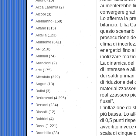
Aborto
(20)
aumenterebbe
f
Acca Larentia
(2)
convergere gradu
Alcool
(3)
Lo afferma la pre
Alemanno
(150)
bilancio, Lilia C
Alfano
(315)
questo scenario 
Alitalia
(123)
prosecuzione del
Ambiente
(341)
clima di incertez
AN
(210)
energetici fino 
ipotizzare reazio
Animali
(74)
La dinamica del d
Arancioni
(2)
di interesse e a
arte
(175)
dei saldi primar
Attentato
(329)
di riduzione del 
Auguri
(13)
materializzassero
Batini
(3)
realizzassero pi
Berlusconi
(4.295)
flussi”.
Bersani
(234)
L’inflazione da 
Biasotti
(12)
più bassa. Lo af
Boldrini
(4)
di 0,5 punti risp
Bossi
(1.221)
avvertito invece 
scala di cinque q
Brambilla
(38)