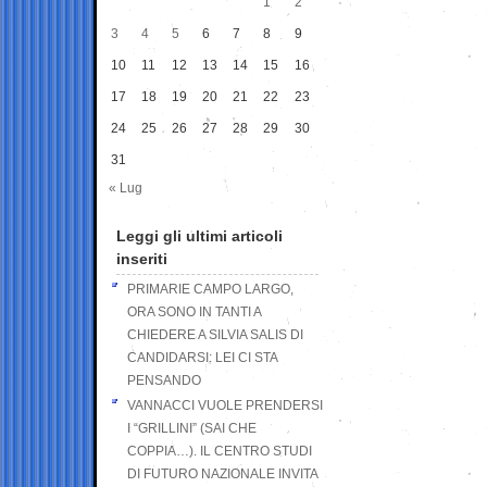
1
2
3
4
5
6
7
8
9
10
11
12
13
14
15
16
17
18
19
20
21
22
23
24
25
26
27
28
29
30
31
« Lug
Leggi gli ultimi articoli
inseriti
PRIMARIE CAMPO LARGO,
ORA SONO IN TANTI A
CHIEDERE A SILVIA SALIS DI
CANDIDARSI: LEI CI STA
PENSANDO
VANNACCI VUOLE PRENDERSI
I “GRILLINI” (SAI CHE
COPPIA…). IL CENTRO STUDI
DI FUTURO NAZIONALE INVITA