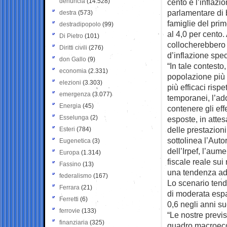
denuncia
(14.528)
cento e l’inflazi
parlamentare di b
destra
(573)
famiglie del pri
destradipopolo
(99)
al 4,0 per cento. 
Di Pietro
(101)
collocherebbero i
Diritti civili
(276)
d’inflazione spec
don Gallo
(9)
“In tale contesto
economia
(2.331)
popolazione più 
elezioni
(3.303)
più efficaci risp
emergenza
(3.077)
temporanei, l’ad
Energia
(45)
contenere gli eff
Esselunga
(2)
esposte, in atte
delle prestazioni 
Esteri
(784)
sottolinea l’Auto
Eugenetica
(3)
dell’Irpef, l’aum
Europa
(1.314)
fiscale reale sui
Fassino
(13)
una tendenza ad
federalismo
(167)
Lo scenario tend
Ferrara
(21)
di moderata espan
Ferretti
(6)
0,6 negli anni su
ferrovie
(133)
“Le nostre previ
finanziaria
(325)
quadro macroecon