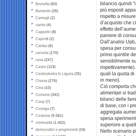
bilancio quindi “
Brunetta
(83)
più esposti appai
Burlando
(26)
rispetto a misure
Camogli
(2)
d’acquisto che c
canile
(4)
effetto dell’aum
Cappello
(8)
paniere di cons
Caprotti
(2)
Dall’analisi Upb,
Caritas
(6)
spesa per consum
carovita
(170)
primo quintile d
casa
(247)
sensibilmente su
rispettivamente).
Casini
(119)
quali la quota di
Centrodestra in Liguria
(35)
in meno).
Chiesa
(276)
Ciò comporta che
Cina
(10)
alimentari si tr
Comune
(342)
bilanci delle fa
Coop
(7)
di base, con i pr
Cossiga
(7)
aggregata aument
Costume
(5.581)
spesa sperimente
criminalità
(1.402)
superiore a quel
democratici e progressisti
(19)
Nello scenario pi