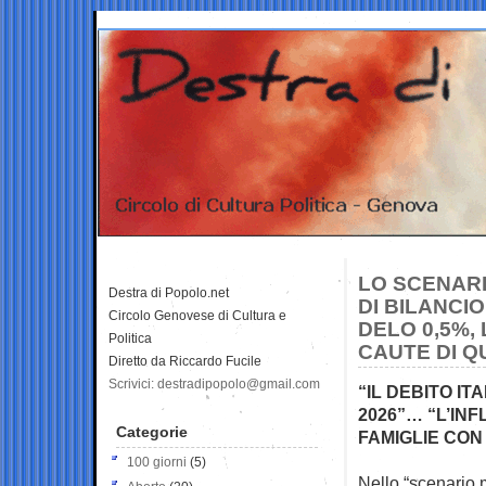
LO SCENAR
Destra di Popolo.net
DI BILANCIO
Circolo Genovese di Cultura e
DELO 0,5%,
Politica
CAUTE DI 
Diretto da Riccardo Fucile
Scrivici: destradipopolo@gmail.com
“IL DEBITO IT
2026”… “L’IN
Categorie
FAMIGLIE CON
100 giorni
(5)
Nello “scenario me