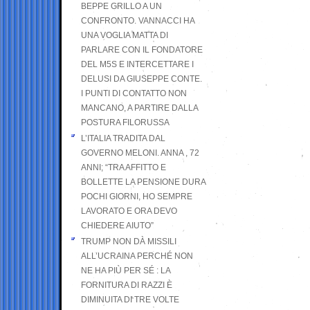
BEPPE GRILLO A UN
CONFRONTO. VANNACCI HA
UNA VOGLIA MATTA DI
PARLARE CON IL FONDATORE
DEL M5S E INTERCETTARE I
DELUSI DA GIUSEPPE CONTE.
I PUNTI DI CONTATTO NON
MANCANO, A PARTIRE DALLA
POSTURA FILORUSSA
L’ITALIA TRADITA DAL
GOVERNO MELONI. ANNA , 72
ANNI; “TRA AFFITTO E
BOLLETTE LA PENSIONE DURA
POCHI GIORNI, HO SEMPRE
LAVORATO E ORA DEVO
CHIEDERE AIUTO”
TRUMP NON DÀ MISSILI
ALL’UCRAINA PERCHÉ NON
NE HA PIÙ PER SÉ : LA
FORNITURA DI RAZZI È
DIMINUITA DI TRE VOLTE