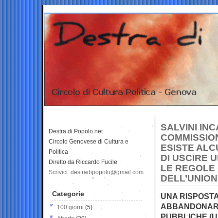
SALVINI IN
Destra di Popolo.net
COMMISSION
Circolo Genovese di Cultura e
ESISTE ALC
Politica
DI USCIRE 
Diretto da Riccardo Fucile
LE REGOLE 
Scrivici: destradipopolo@gmail.com
DELL’UNION
Categorie
UNA RISPOSTA
ABBANDONARE
100 giorni
(5)
PUBBLICHE (U