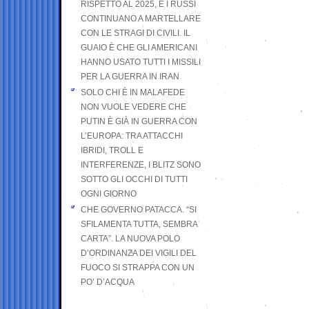
RISPETTO AL 2025, E I RUSSI
CONTINUANO A MARTELLARE
CON LE STRAGI DI CIVILI. IL
GUAIO È CHE GLI AMERICANI
HANNO USATO TUTTI I MISSILI
PER LA GUERRA IN IRAN
SOLO CHI È IN MALAFEDE
NON VUOLE VEDERE CHE
PUTIN È GIÀ IN GUERRA CON
L’EUROPA: TRA ATTACCHI
IBRIDI, TROLL E
INTERFERENZE, I BLITZ SONO
SOTTO GLI OCCHI DI TUTTI
OGNI GIORNO
CHE GOVERNO PATACCA. “SI
SFILAMENTA TUTTA, SEMBRA
CARTA”. LA NUOVA POLO
D’ORDINANZA DEI VIGILI DEL
FUOCO SI STRAPPA CON UN
PO’ D’ACQUA