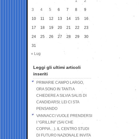
1
2
3
4
5
6
7
8
9
10
11
12
13
14
15
16
17
18
19
20
21
22
23
24
25
26
27
28
29
30
31
« Lug
Leggi gli ultimi articoli
inseriti
PRIMARIE CAMPO LARGO,
ORA SONO IN TANTI A
CHIEDERE A SILVIA SALIS DI
CANDIDARSI: LEI CI STA
PENSANDO
VANNACCI VUOLE PRENDERSI
I “GRILLINI” (SAI CHE
COPPIA…). IL CENTRO STUDI
DI FUTURO NAZIONALE INVITA