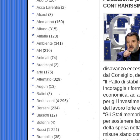
Aborto
(20)
CONTRARISSIM
Acca Larentia
(2)
Alcool
(3)
Alemanno
(150)
Alfano
(315)
Alitalia
(123)
Ambiente
(341)
AN
(210)
Animali
(74)
Arancioni
(2)
disavanzo eccess
arte
(175)
dal Consiglio, de
Attentato
(329)
“Il Patto di stabi
Auguri
(13)
incoraggia riform
Batini
(3)
economica, ad au
per gli investim
Berlusconi
(4.295)
del lavoro forte 
Bersani
(234)
“Gli Stati membr
Biasotti
(12)
per sostenere fa
Boldrini
(4)
della spesa netta
Bossi
(1.221)
misure siano conf
Brambilla
(38)