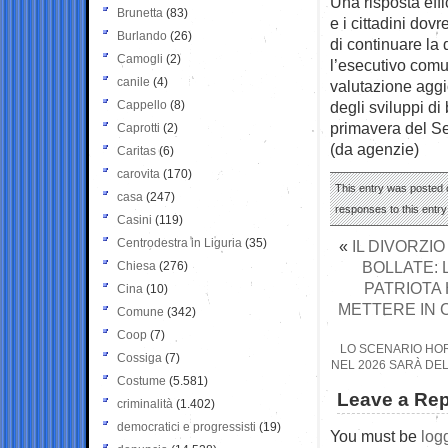
Una risposta eff
Brunetta
(83)
e i cittadini do
Burlando
(26)
di continuare la
Camogli
(2)
l’esecutivo comu
canile
(4)
valutazione aggi
Cappello
(8)
degli sviluppi di
primavera del S
Caprotti
(2)
(da agenzie)
Caritas
(6)
carovita
(170)
This entry was posted o
casa
(247)
responses to this entr
Casini
(119)
Centrodestra in Liguria
(35)
«
IL DIVORZI
BOLLATE: 
Chiesa
(276)
PATRIOTA 
Cina
(10)
METTERE IN 
Comune
(342)
Coop
(7)
LO SCENARIO HOR
Cossiga
(7)
NEL 2026 SARÀ DEL
Costume
(5.581)
Leave a Rep
criminalità
(1.402)
democratici e progressisti
(19)
You must be
log