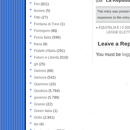
Fini
(821)
fioriere
(5)
This entry was posted 
Fitto
(27)
responses to this entr
Fontana di Trevi
(1)
«
EQUITALIA E I 2.
Formigoni
(90)
LEGGE ELETT
Forza Italia
(596)
Leave a Rep
frana
(9)
Fratelli d'Italia
(291)
You must be
log
Futuro e Libertà
(510)
g8
(25)
Gelmini
(68)
Genova
(542)
Giannino
(10)
Giustizia
(5.784)
governo
(5.799)
Grasso
(22)
Green Italia
(1)
Grillo
(2.941)
Idv
(4)