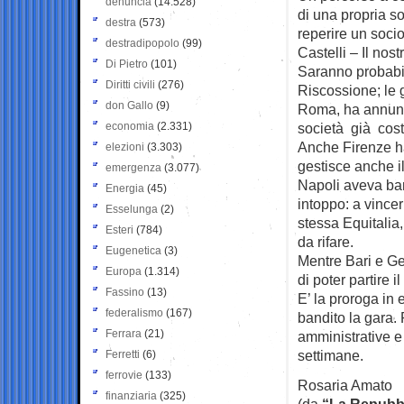
denuncia
(14.528)
di una propria s
destra
(573)
reperire un socio 
destradipopolo
(99)
Castelli – Il nost
Di Pietro
(101)
Saranno probabilm
Diritti civili
(276)
Riscossione; le 
don Gallo
(9)
Roma, ha annunc
economia
(2.331)
società già cost
Anche Firenze h
elezioni
(3.303)
gestisce anche il
emergenza
(3.077)
Napoli aveva ban
Energia
(45)
intoppo: a vincer
Esselunga
(2)
stessa Equitalia,
Esteri
(784)
da rifare.
Eugenetica
(3)
Mentre Bari e G
Europa
(1.314)
di poter partire 
Fassino
(13)
E’ la proroga in 
federalismo
(167)
bandito la gara. 
Ferrara
(21)
amministrative e
settimane.
Ferretti
(6)
ferrovie
(133)
Rosaria Amato
finanziaria
(325)
(da
“La Repubb