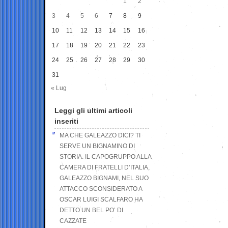
1
2
3
4
5
6
7
8
9
10
11
12
13
14
15
16
17
18
19
20
21
22
23
24
25
26
27
28
29
30
31
« Lug
Leggi gli ultimi articoli
inseriti
MA CHE GALEAZZO DICI? TI
SERVE UN BIGNAMINO DI
STORIA. IL CAPOGRUPPO ALLA
CAMERA DI FRATELLI D’ITALIA,
GALEAZZO BIGNAMI, NEL SUO
ATTACCO SCONSIDERATO A
OSCAR LUIGI SCALFARO HA
DETTO UN BEL PO’ DI
CAZZATE