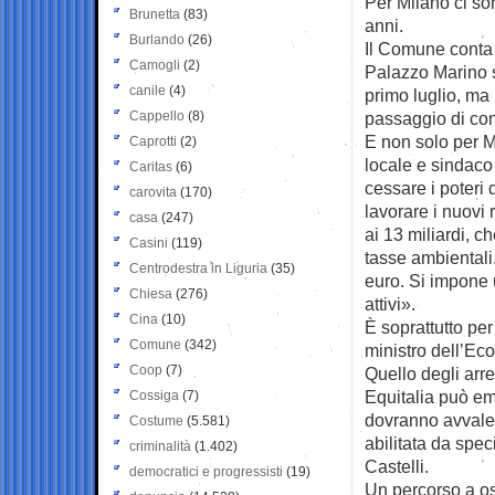
Per Milano ci son
Brunetta
(83)
anni.
Burlando
(26)
Il Comune conta d
Camogli
(2)
Palazzo Marino s
canile
(4)
primo luglio, ma
Cappello
(8)
passaggio di co
E non solo per M
Caprotti
(2)
locale e sindaco
Caritas
(6)
cessare i poteri
carovita
(170)
lavorare i nuovi 
casa
(247)
ai 13 miliardi, c
Casini
(119)
tasse ambientali.
Centrodestra in Liguria
(35)
euro. Si impone u
Chiesa
(276)
attivi».
Cina
(10)
È soprattutto per
Comune
(342)
ministro dell’E
Coop
(7)
Quello degli arre
Equitalia può eme
Cossiga
(7)
dovranno avvalers
Costume
(5.581)
abilitata da spec
criminalità
(1.402)
Castelli.
democratici e progressisti
(19)
Un percorso a os