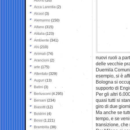
Aborto
(20)
Acca Larentia
(2)
Alcool
(3)
Alemanno
(150)
Alfano
(315)
Alitalia
(123)
Ambiente
(341)
AN
(210)
Animali
(74)
nuovi ruoli a par
Arancioni
(2)
delle vecchie pra
arte
(175)
Duemila Comuni h
Attentato
(329)
esempio, si è aff
Auguri
(13)
Bologna si occu
Batini
(3)
supporto di Engi
Per gli altri 6.
Berlusconi
(4.295)
quasi tutti si st
Bersani
(234)
giro di due giorni
Biasotti
(12)
Ma anche se tutt
Boldrini
(4)
tempo, e se veni
Bossi
(1.221)
transizione, che 
Brambilla
(38)