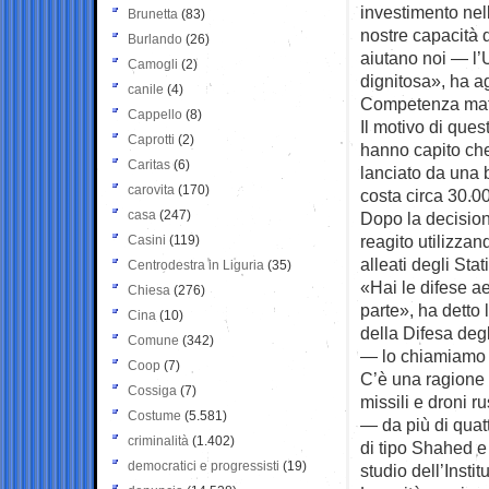
investimento nel
Brunetta
(83)
nostre capacità 
Burlando
(26)
aiutano noi — l’
Camogli
(2)
dignitosa», ha a
canile
(4)
Competenza matu
Cappello
(8)
Il motivo di ques
Caprotti
(2)
hanno capito che 
Caritas
(6)
lanciato da una 
carovita
(170)
costa circa 30.0
casa
(247)
Dopo la decision
reagito utilizzan
Casini
(119)
alleati degli Stat
Centrodestra in Liguria
(35)
«Hai le difese ae
Chiesa
(276)
parte», ha detto 
Cina
(10)
della Difesa degl
Comune
(342)
— lo chiamiamo “
Coop
(7)
C’è una ragione p
Cossiga
(7)
missili e droni r
Costume
(5.581)
— da più di quat
criminalità
(1.402)
di tipo Shahed e
democratici e progressisti
(19)
studio dell’Insti