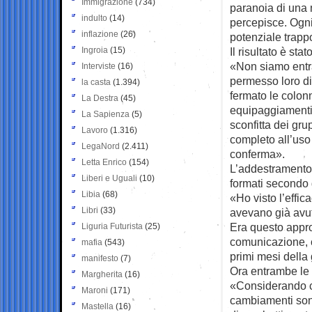
Immigrazione
(734)
paranoia di una 
indulto
(14)
percepisce. Ogni
inflazione
(26)
potenziale trapp
Ingroia
(15)
Il risultato è st
«Non siamo entr
Interviste
(16)
permesso loro di
la casta
(1.394)
fermato le colon
La Destra
(45)
equipaggiamenti 
La Sapienza
(5)
sconfitta dei gru
Lavoro
(1.316)
completo all’uso
LegaNord
(2.411)
conferma».
Letta Enrico
(154)
L’addestramento 
Liberi e Uguali
(10)
formati secondo 
Libia
(68)
«Ho visto l’effic
Libri
(33)
avevano già avut
Era questo approc
Liguria Futurista
(25)
comunicazione, 
mafia
(543)
primi mesi della
manifesto
(7)
Ora entrambe le 
Margherita
(16)
«Considerando ch
Maroni
(171)
cambiamenti sono 
Mastella
(16)