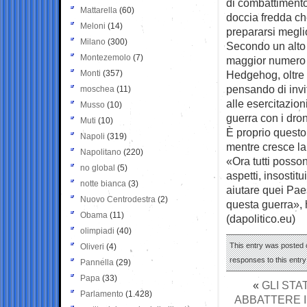
di combattimento
Mattarella
(60)
doccia fredda che
Meloni
(14)
prepararsi meglio
Milano
(300)
Secondo un alto 
Montezemolo
(7)
maggior numero d
Monti
(357)
Hedgehog, oltre 
pensando di invit
moschea
(11)
alle esercitazioni
Musso
(10)
guerra con i dron
Muti
(10)
È proprio questo
Napoli
(319)
mentre cresce la 
Napolitano
(220)
«Ora tutti posson
no global
(5)
aspetti, insostit
notte bianca
(3)
aiutare quei Pae
Nuovo Centrodestra
(2)
questa guerra», 
Obama
(11)
(dapolitico.eu)
olimpiadi
(40)
This entry was posted o
Oliveri
(4)
responses to this entr
Pannella
(29)
Papa
(33)
«
GLI STA
Parlamento
(1.428)
ABBATTERE I 