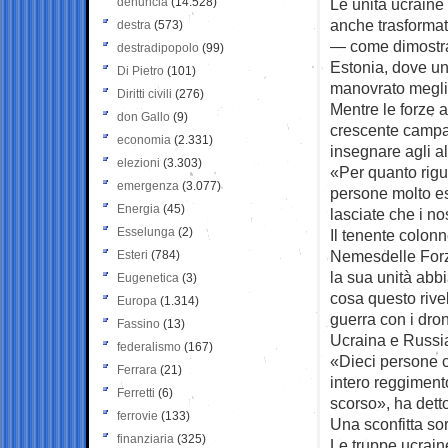
denuncia
(14.528)
Le unità ucraine
anche trasformato
destra
(573)
— come dimostra
destradipopolo
(99)
Estonia, dove u
Di Pietro
(101)
manovrato meglio
Diritti civili
(276)
Mentre le forze a
don Gallo
(9)
crescente campag
economia
(2.331)
insegnare agli al
elezioni
(3.303)
«Per quanto rigua
emergenza
(3.077)
persone molto es
Energia
(45)
lasciate che i no
Esselunga
(2)
Il tenente colon
Nemesdelle Forz
Esteri
(784)
la sua unità abb
Eugenetica
(3)
cosa questo rivel
Europa
(1.314)
guerra con i droni
Fassino
(13)
Ucraina e Russia 
federalismo
(167)
«Dieci persone c
Ferrara
(21)
intero reggiment
Ferretti
(6)
scorso», ha dett
ferrovie
(133)
Una sconfitta so
finanziaria
(325)
Le truppe ucrain