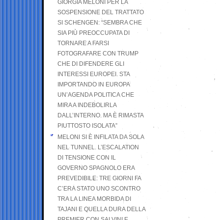
GIORGIA MELONI PER LA
SOSPENSIONE DEL TRATTATO
SI SCHENGEN: “SEMBRA CHE
SIA PIÙ PREOCCUPATA DI
TORNARE A FARSI
FOTOGRAFARE CON TRUMP
CHE DI DIFENDERE GLI
INTERESSI EUROPEI. STA
IMPORTANDO IN EUROPA
UN’AGENDA POLITICA CHE
MIRA A INDEBOLIRLA
DALL’INTERNO. MA È RIMASTA
PIUTTOSTO ISOLATA”
MELONI SI È INFILATA DA SOLA
NEL TUNNEL. L’ESCALATION
DI TENSIONE CON IL
GOVERNO SPAGNOLO ERA
PREVEDIBILE: TRE GIORNI FA
C’ERA STATO UNO SCONTRO
TRA LA LINEA MORBIDA DI
TAJANI E QUELLA DURA DELLA
PREMIER CON SALVINI E