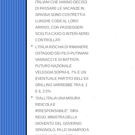
ITALIANI CHE HANNO DECISO
DI PASSARE LE VACANZE IN
SPAGNA SONO COSTRETTI A
LUNGHE CODE AL LORO
ARRIVO, CON PASSEGGERI
SCELTI A CASO O INTERI AEREI
CONTROLLATI
L’ITALIA RISCHIA DI RIMANERE
OSTAGGIO DEI FILO-PUTINIANI
VANNACCI E DI BATTISTA.
FUTURO NAZIONALE
VELEGGIA SOPRA IL 7% E UN
EVENTUALE PARTITO DELL’EX
GRILLINO VARREBBE TRA IL 2
E IL 3.5%
“DALL’ITALIA UNA MISURA
RIDICOLA E
IRRESPONSABILE”: SIRA
REGO, MINISTRA DELLA
GIOVENTÙ DEL GOVERNO
SPAGNOLO, FA LO SHAMPOO A