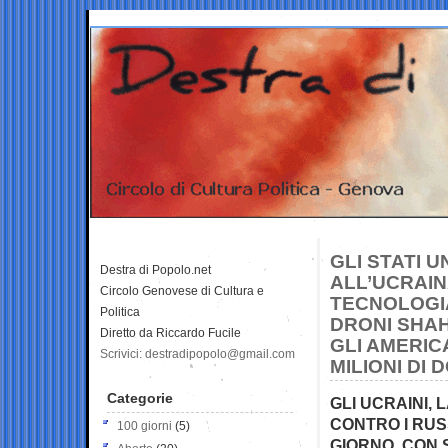
GLI STATI 
Destra di Popolo.net
ALL’UCRAIN
Circolo Genovese di Cultura e
TECNOLOGIA
Politica
DRONI SHAH
Diretto da Riccardo Fucile
GLI AMERIC
Scrivici: destradipopolo@gmail.com
MILIONI DI 
Categorie
GLI UCRAINI, 
CONTRO I RUS
100 giorni
(5)
GIORNO, CON 