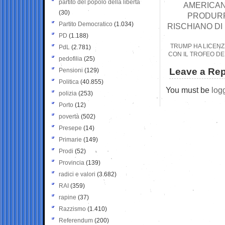
partito del popolo della libertà
AMERICANI
(30)
PRODURRE
Partito Democratico
(1.034)
RISCHIANO DI
PD
(1.188)
TRUMP HA LICENZI
PdL
(2.781)
CON IL TROFEO DE
pedofilia
(25)
Leave a Rep
Pensioni
(129)
Politica
(40.855)
You must be
log
polizia
(253)
Porto
(12)
povertà
(502)
Presepe
(14)
Primarie
(149)
Prodi
(52)
Provincia
(139)
radici e valori
(3.682)
RAI
(359)
rapine
(37)
Razzismo
(1.410)
Referendum
(200)