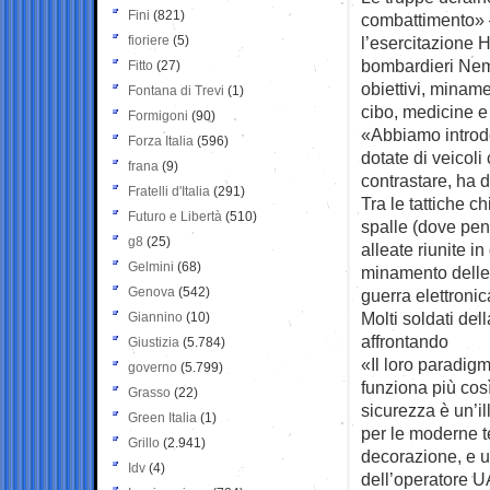
Fini
(821)
combattimento» 
fioriere
(5)
l’esercitazione 
bombardieri Neme
Fitto
(27)
obiettivi, minam
Fontana di Trevi
(1)
cibo, medicine e 
Formigoni
(90)
«Abbiamo introdo
Forza Italia
(596)
dotate di veicoli
frana
(9)
contrastare, ha d
Fratelli d'Italia
(291)
Tra le tattiche c
Futuro e Libertà
(510)
spalle (dove pen
g8
(25)
alleate riunite 
Gelmini
(68)
minamento delle 
Genova
(542)
guerra elettroni
Molti soldati de
Giannino
(10)
affrontando
Giustizia
(5.784)
«Il loro paradig
governo
(5.799)
funziona più cos
Grasso
(22)
sicurezza è un’i
Green Italia
(1)
per le moderne t
Grillo
(2.941)
decorazione, e u
Idv
(4)
dell’operatore U