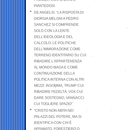
PIANTEDOSI
DE ANGELIS: “LA RISPOSTA DI
GIORGIA MELONI A PEDRO
SANCHEZ SI COMPRENDE
SOLO CON LA LENTE
DELL’IDEOLOGIA E DEL
CALCOLO: LE POLITICHE
DELL’IMMIGRAZIONE COME
TERRENO IDENTITARIO SU CUI
RIBADIRE L’APPARTENENZA
AL MONDO MAGA E COME
CONTINUAZIONE DELLA
POLITICA INTERNA CON ALTRI
MEZZI. INSOMMA, TRUMP CUI
RIBADIRE FEDELTÀ, VOX CUI
DARE SOSTEGNO, VANNACCI
CUI TOGLIERE SPAZIO”
“CRISTO NON ABITA NEI
PALAZZI DEL POTERE, MA SI
IDENTIFICA CON CHI È
AFFAMATO, FORESTIERO O