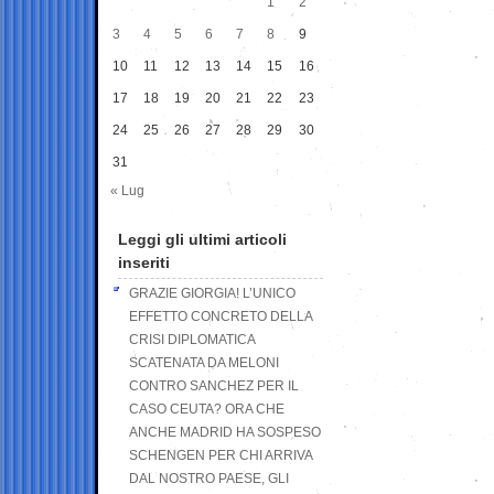
1
2
3
4
5
6
7
8
9
10
11
12
13
14
15
16
17
18
19
20
21
22
23
24
25
26
27
28
29
30
31
« Lug
Leggi gli ultimi articoli
inseriti
GRAZIE GIORGIA! L’UNICO
EFFETTO CONCRETO DELLA
CRISI DIPLOMATICA
SCATENATA DA MELONI
CONTRO SANCHEZ PER IL
CASO CEUTA? ORA CHE
ANCHE MADRID HA SOSPESO
SCHENGEN PER CHI ARRIVA
DAL NOSTRO PAESE, GLI