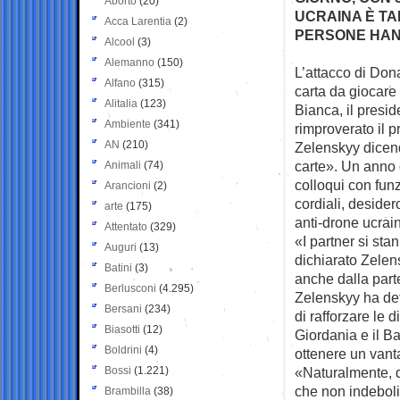
Aborto
(20)
UCRAINA È TAL
Acca Larentia
(2)
PERSONE HAN
Alcool
(3)
Alemanno
(150)
L’attacco di Dona
Alfano
(315)
carta da
giocare 
Alitalia
(123)
Bianca, il presid
Ambiente
(341)
rimproverato il 
AN
(210)
Zelenskyy dicen
carte». Un anno 
Animali
(74)
colloqui con funz
Arancioni
(2)
cordiali, desider
arte
(175)
anti-drone ucrai
Attentato
(329)
«I partner si sta
Auguri
(13)
dichiarato Zelen
Batini
(3)
anche dalla par
Berlusconi
(4.295)
Zelenskyy ha det
Bersani
(234)
di rafforzare le d
Biasotti
(12)
Giordania e il Ba
Boldrini
(4)
ottenere un vanta
Bossi
(1.221)
«Naturalmente, q
che non indeboli
Brambilla
(38)