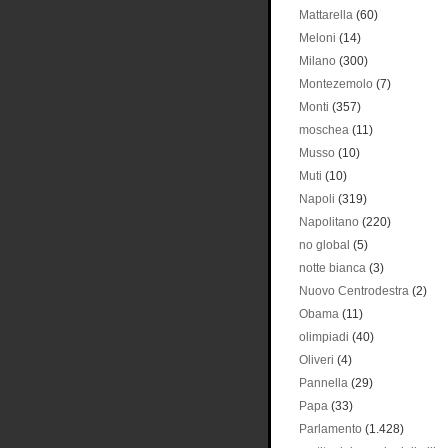
Mattarella
(60)
Meloni
(14)
Milano
(300)
Montezemolo
(7)
Monti
(357)
moschea
(11)
Musso
(10)
Muti
(10)
Napoli
(319)
Napolitano
(220)
no global
(5)
notte bianca
(3)
Nuovo Centrodestra
(2)
Obama
(11)
olimpiadi
(40)
Oliveri
(4)
Pannella
(29)
Papa
(33)
Parlamento
(1.428)