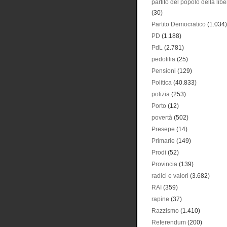
partito del popolo della libe
(30)
Partito Democratico
(1.034)
PD
(1.188)
PdL
(2.781)
pedofilia
(25)
Pensioni
(129)
Politica
(40.833)
polizia
(253)
Porto
(12)
povertà
(502)
Presepe
(14)
Primarie
(149)
Prodi
(52)
Provincia
(139)
radici e valori
(3.682)
RAI
(359)
rapine
(37)
Razzismo
(1.410)
Referendum
(200)