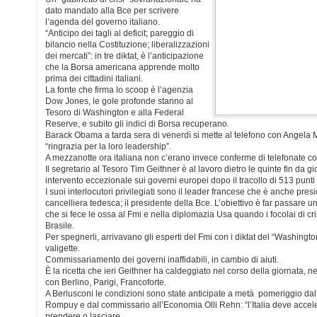
dato mandato alla Bce per scrivere
l’agenda del governo italiano.
“Anticipo dei tagli al deficit; pareggio di
bilancio nella Costituzione; liberalizzazioni
dei mercati”: in tre diktat, è l’anticipazione
che la Borsa americana apprende molto
prima dei cittadini italiani.
La fonte che firma lo scoop è l’agenzia
Dow Jones, le gole profonde stanno al
Tesoro di Washington e alla Federal
Reserve, e subito gli indici di Borsa recuperano.
Barack Obama a tarda sera di venerdì si mette al telefono con Angela 
“ringrazia per la loro leadership”.
A mezzanotte ora italiana non c’erano invece conferme di telefonate co
Il segretario al Tesoro Tim Geithner è al lavoro dietro le quinte fin da gi
intervento eccezionale sui governi europei dopo il tracollo di 513 pun
I suoi interlocutori privilegiati sono il leader francese che è anche pres
cancelliera tedesca; il presidente della Bce. L’obiettivo è far passare 
che si fece le ossa al Fmi e nella diplomazia Usa quando i focolai di cr
Brasile.
Per spegnerli, arrivavano gli esperti del Fmi con i diktat del “Washingt
valigette.
Commissariamento dei governi inaffidabili, in cambio di aiuti.
È la ricetta che ieri Geithner ha caldeggiato nel corso della giornata, ne
con Berlino, Parigi, Francoforte.
A Berlusconi le condizioni sono state anticipate a metà pomeriggio d
Rompuy e dal commissario all’Economia Olli Rehn: “l’Italia deve accele
prendere o lasciare.