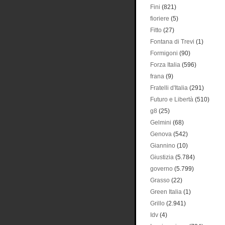
Fini
(821)
fioriere
(5)
Fitto
(27)
Fontana di Trevi
(1)
Formigoni
(90)
Forza Italia
(596)
frana
(9)
Fratelli d'Italia
(291)
Futuro e Libertà
(510)
g8
(25)
Gelmini
(68)
Genova
(542)
Giannino
(10)
Giustizia
(5.784)
governo
(5.799)
Grasso
(22)
Green Italia
(1)
Grillo
(2.941)
Idv
(4)