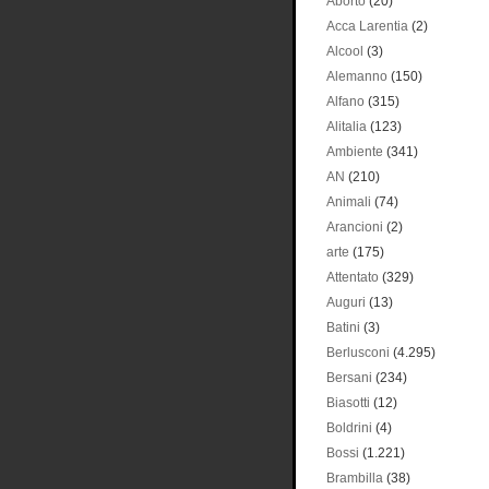
Aborto
(20)
Acca Larentia
(2)
Alcool
(3)
Alemanno
(150)
Alfano
(315)
Alitalia
(123)
Ambiente
(341)
AN
(210)
Animali
(74)
Arancioni
(2)
arte
(175)
Attentato
(329)
Auguri
(13)
Batini
(3)
Berlusconi
(4.295)
Bersani
(234)
Biasotti
(12)
Boldrini
(4)
Bossi
(1.221)
Brambilla
(38)