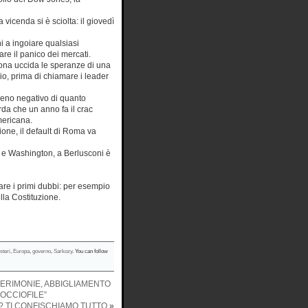
 vicenda si è sciolta: il giovedì
ni a ingoiare qualsiasi
re il panico dei mercati.
ozona uccida le speranze di una
io, prima di chiamare i leader
 meno negativo di quanto
a che un anno fa il crac
americana.
ione, il default di Roma va
no e Washington, a Berlusconi è
are i primi dubbi: per esempio
ella Costituzione.
steri
,
Europa
,
governo
,
Sarkozy
. You can follow
CERIMONIE, ABBIGLIAMENTO
OCCIOFILE”
? TI CONFISCHIAMO TUTTO
»