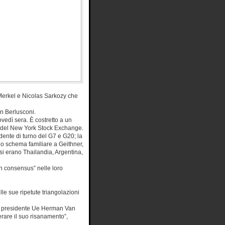
Merkel e Nicolas Sarkozy che
n Berlusconi.
ovedì sera. È costretto a un
ti del New York Stock Exchange.
idente di turno del G7 e G20; la
uno schema familiare a Geithner,
isi erano Thailandia, Argentina,
on consensus” nelle loro
lle sue ripetute triangolazioni
al presidente Ue Herman Van
rare il suo risanamento”,