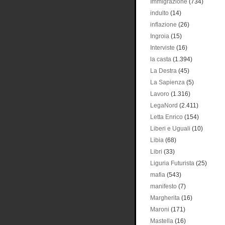
Immigrazione
(734)
indulto
(14)
inflazione
(26)
Ingroia
(15)
Interviste
(16)
la casta
(1.394)
La Destra
(45)
La Sapienza
(5)
Lavoro
(1.316)
LegaNord
(2.411)
Letta Enrico
(154)
Liberi e Uguali
(10)
Libia
(68)
Libri
(33)
Liguria Futurista
(25)
mafia
(543)
manifesto
(7)
Margherita
(16)
Maroni
(171)
Mastella
(16)