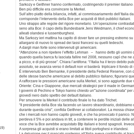
Sarkozy e Geithner hanno confermato, costringendo il premier italiano
Ben più difficile era convincere la Merkel.
Sull’altro piatto della bilancia, infatti, al commissariamento dell’Italia da
corrisponde l’intervento della Bce per acquisti di titoli pubblici italiani.
Uno strappo alle regole del rigore monetario. Un’operazione contrasta
seno alla Bce: il capo della Bundesbank Jens Weidmann, il chief econo
alleati olandesi e lussemburghesi.
Ma Sarkozy ieri mattina ha capito di dover fare un pressing estremo su
allargarsi di nuovo lo spread dei tassi francesi su quelli tedeschi.
A dargli man forte sono intervenuti gli americani.
“Attenzione a non ripetere l’effetto Lehman – hanno detto gli uomini
quando quella banca fu lasciata fallire nel 2008, nessuno capì che ne 
a picco, e di più grosse”. Chiara l’antifona: “l’Italia ha il terzo debito p
assoluto, se avanza verso il default non vi basterà triplicare il fondo d
È intervenuto Ben Bernanke, il presidente della Federal Reserve, con da
)
delle stesse banche americane al debito pubblico italiano; figurarsi que
A rafforzare le pressioni americane sulla Merkel, si sono aggiunte due 
Oriente: Cina e Giappone, due mercati strategici per il made in German
I governi di Pechino e Tokyo hanno chiesto un'”azione coordinata” per a
giovedì nero dallo spettro del default italiano.
Per smuovere la Merkel il contributo finale lo ha dato Trichet.
“Il presidente della Bce sta facendo un lavoro straordinario, dobbiamo d
durante questa crisi”, confida Geithner ai collaboratori. La mossa chiave
che i mercati non hanno capito giovedì, e che ha provocato il panico. Nel
perdeva il 5% e poi andava in tilt, a contenere le perdite iniziali delle al
voce che la Bce avrebbe acquistato Btp italiani e bond spagnoli. Invece
19)
A sorpresa gli acquisti si erano limitati ai titoli portoghesi e irlandesi.
La delusione per il mancato sostegno all’Italia aveva contribuito al tra