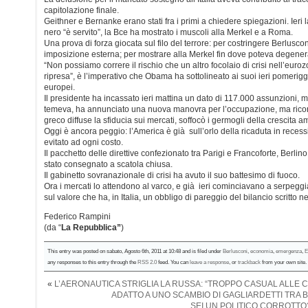
capitolazione finale.
Geithner e Bernanke erano stati fra i primi a chiedere spiegazioni. Ieri la
nero “è servito”, la Bce ha mostrato i muscoli alla Merkel e a Roma.
Una prova di forza giocata sul filo del terrore: per costringere Berlusco
imposizione esterna; per mostrare alla Merkel fin dove poteva degenera
“Non possiamo correre il rischio che un altro focolaio di crisi nell’eur
ripresa”, è l’imperativo che Obama ha sottolineato ai suoi ieri pomerigg
europei.
Il presidente ha incassato ieri mattina un dato di 117.000 assunzioni,
temeva, ha annunciato una nuova manovra per l’occupazione, ma ricord
greco diffuse la sfiducia sui mercati, soffocò i germogli della crescita 
Oggi è ancora peggio: l’America è già sull’orlo della ricaduta in recess
evitato ad ogni costo.
Il pacchetto delle direttive confezionato tra Parigi e Francoforte, Berli
stato consegnato a scatola chiusa.
Il gabinetto sovranazionale di crisi ha avuto il suo battesimo di fuoco.
Ora i mercati lo attendono al varco, e già ieri cominciavano a serpeggi
sul valore che ha, in Italia, un obbligo di pareggio del bilancio scritto n
Federico Rampini
(da “
La Repubblica”
)
This entry was posted on sabato, Agosto 6th, 2011 at 10:48 and is filed under
Berlusconi
,
economia
,
emergenza
,
E
any responses to this entry through the
RSS 2.0
feed. You can
leave a response
, or
trackback
from your own site.
«
L’AERONAUTICA STRIGLIA LA RUSSA: “TROPPO CASUAL ALLE 
ADATTO A UNO SCAMBIO DI GAGLIARDETTI TRA B
SEI UN POLITICO CORROTTO