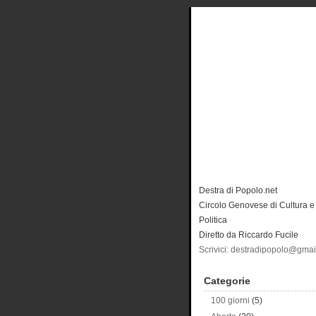
Destra di Popolo.net
Circolo Genovese di Cultura e
Politica
Diretto da Riccardo Fucile
Scrivici: destradipopolo@gma
Categorie
100 giorni
(5)