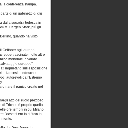
 alla conferenza stampa.
 parte di un gabinetto di crisi
ta dalla squadra tedesca in
mist Juergen Stark, più gli
 Berlino, quando ha visto
 di Geithner agli europei –
avrebbe trascinate molte altre
ubblico mondiale in valore
i salvataggio europeo”.
ti inquietanti sull’esposizione
lle francesi e tedesche.
voci autorevoli dall’Estremo
y.
rginare il panico creato nel
argli atto del ruolo prezioso
 di Trichet, è proprio quella
le ore terribili in cui Milano
tre Borse si era la diffusa la
 niente.
collo del Dow Jones, la