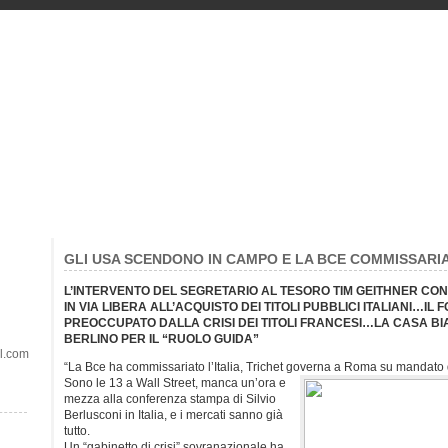
GLI USA SCENDONO IN CAMPO E LA BCE COMMISSARI
L’INTERVENTO DEL SEGRETARIO AL TESORO TIM GEITHNER CO
IN VIA LIBERA ALL’ACQUISTO DEI TITOLI PUBBLICI ITALIANI…IL
PREOCCUPATO DALLA CRISI DEI TITOLI FRANCESI…LA CASA BI
BERLINO PER IL “RUOLO GUIDA”
il.com
“La Bce ha commissariato l’Italia, Trichet governa a Roma su mandato
Sono le 13 a Wall Street, manca un’ora e
mezza alla conferenza stampa di Silvio
Berlusconi in Italia, e i mercati sanno già
tutto.
Un “gabinetto di crisi” sovranazionale ha