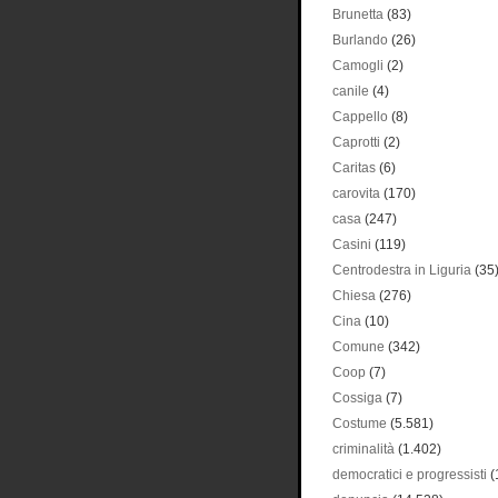
Brunetta
(83)
Burlando
(26)
Camogli
(2)
canile
(4)
Cappello
(8)
Caprotti
(2)
Caritas
(6)
carovita
(170)
casa
(247)
Casini
(119)
Centrodestra in Liguria
(35
Chiesa
(276)
Cina
(10)
Comune
(342)
Coop
(7)
Cossiga
(7)
Costume
(5.581)
criminalità
(1.402)
democratici e progressisti
(