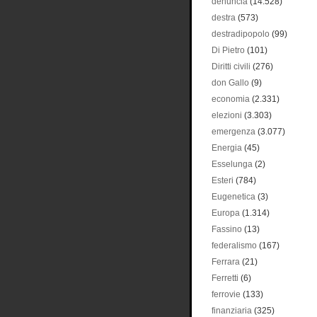
denuncia
(14.528)
destra
(573)
destradipopolo
(99)
Di Pietro
(101)
Diritti civili
(276)
don Gallo
(9)
economia
(2.331)
elezioni
(3.303)
emergenza
(3.077)
Energia
(45)
Esselunga
(2)
Esteri
(784)
Eugenetica
(3)
Europa
(1.314)
Fassino
(13)
federalismo
(167)
Ferrara
(21)
Ferretti
(6)
ferrovie
(133)
finanziaria
(325)