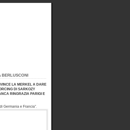
A BERLUSCONI
NVINCE LA MERKEL A DARE
 FORCING DI SARKOZY
ANCA RINGRAZIA PARIGI E
 di Germania e
Francia”.