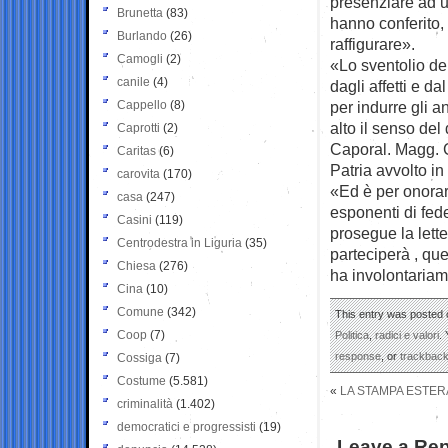
presenziare ad u
Brunetta
(83)
hanno conferito, 
Burlando
(26)
raffigurare».
Camogli
(2)
«Lo sventolio del
canile
(4)
dagli affetti e d
Cappello
(8)
per indurre gli a
alto il senso del
Caprotti
(2)
Caporal. Magg. C
Caritas
(6)
Patria avvolto in 
carovita
(170)
«Ed è per onorare
casa
(247)
esponenti di fed
Casini
(119)
prosegue la lette
Centrodestra in Liguria
(35)
parteciperà , que
Chiesa
(276)
ha involontariam
Cina
(10)
Comune
(342)
This entry was posted o
Coop
(7)
Politica
,
radici e valori
.
response
, or
trackbac
Cossiga
(7)
Costume
(5.581)
«
LA STAMPA ESTERA
criminalità
(1.402)
democratici e progressisti
(19)
Leave a Rep