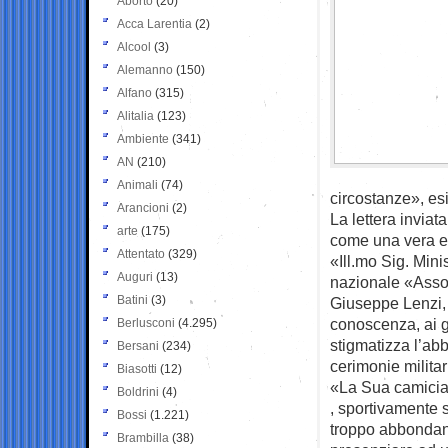
Aborto
(20)
Acca Larentia
(2)
Alcool
(3)
Alemanno
(150)
Alfano
(315)
Alitalia
(123)
Ambiente
(341)
AN
(210)
Animali
(74)
circostanze», esi
Arancioni
(2)
La lettera inviat
arte
(175)
come una vera e 
Attentato
(329)
«Ill.mo Sig. Mini
Auguri
(13)
nazionale «Assoc
Batini
(3)
Giuseppe Lenzi, 
conoscenza, ai g
Berlusconi
(4.295)
stigmatizza l’ab
Bersani
(234)
cerimonie militar
Biasotti
(12)
«La Sua camicia a
Boldrini
(4)
, sportivamente s
Bossi
(1.221)
troppo abbondant
Brambilla
(38)