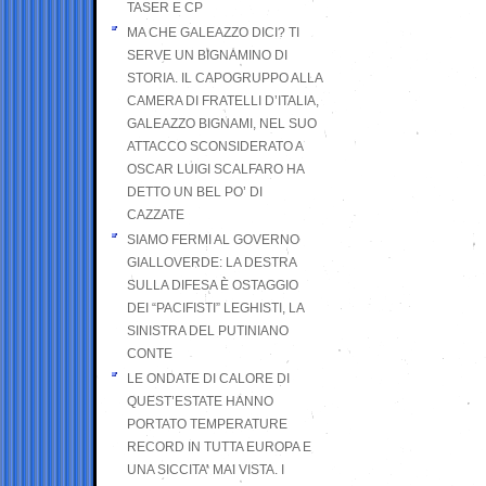
TASER E CP
MA CHE GALEAZZO DICI? TI
SERVE UN BIGNAMINO DI
STORIA. IL CAPOGRUPPO ALLA
CAMERA DI FRATELLI D’ITALIA,
GALEAZZO BIGNAMI, NEL SUO
ATTACCO SCONSIDERATO A
OSCAR LUIGI SCALFARO HA
DETTO UN BEL PO’ DI
CAZZATE
SIAMO FERMI AL GOVERNO
GIALLOVERDE: LA DESTRA
SULLA DIFESA È OSTAGGIO
DEI “PACIFISTI” LEGHISTI, LA
SINISTRA DEL PUTINIANO
CONTE
LE ONDATE DI CALORE DI
QUEST’ESTATE HANNO
PORTATO TEMPERATURE
RECORD IN TUTTA EUROPA E
UNA SICCITA’ MAI VISTA. I