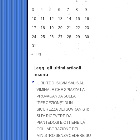
1
2
3
4
5
6
7
8
9
10
11
12
13
14
15
16
17
18
19
20
21
22
23
24
25
26
27
28
29
30
31
« Lug
Leggi gli ultimi articoli
inseriti
IL BLITZ DI SILVIA SALIS AL
VIMINALE CHE SPIAZZA LA
PROPAGANDA SULLA
“PERCEZIONE” DI IN-
SICUREZZA DEI SOVRANISTI:
SI FA RICEVERE DA
PIANTEDOSI E OTTIENE LA
COLLABORAZIONE DEL
MINISTRO SENZA CEDERE SU