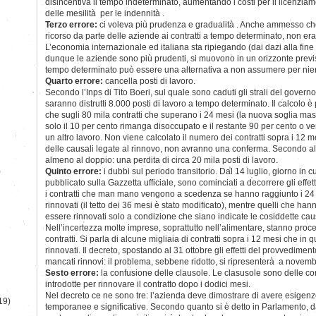
disincentiva il tempo indeterminato, aumentando i costi per il licenzi
delle mesilità per le indennità .
Terzo errore:
ci voleva più prudenza e gradualità . Anche ammesso che
ricorso da parte delle aziende ai contratti a tempo determinato, non er
L’economia internazionale ed italiana sta ripiegando (dai dazi alla fine
dunque le aziende sono più prudenti, si muovono in un orizzonte previs
tempo determinato può essere una alternativa a non assumere per nie
Quarto errore:
cancella posti di lavoro.
Secondo l’Inps di Tito Boeri, sul quale sono caduti gli strali del govern
saranno distrutti 8.000 posti di lavoro a tempo determinato. Il calcolo
che sugli 80 mila contratti che superano i 24 mesi (la nuova soglia ma
solo il 10 per cento rimanga disoccupato e il restante 90 per cento o 
un altro lavoro. Non viene calcolato il numero dei contratti sopra i 12 m
delle causali legate al rinnovo, non avranno una conferma. Secondo alc
almeno al doppio: una perdita di circa 20 mila posti di lavoro.
)
Quinto errore:
i dubbi sul periodo transitorio. Dal 14 luglio, giorno in c
pubblicato sulla Gazzetta ufficiale, sono cominciati a decorrere gli effet
i contratti che man mano vengono a scedenza se hanno raggiunto i 2
rinnovati (il tetto dei 36 mesi è stato modificato), mentre quelli che h
essere rinnovati solo a condizione che siano indicate le cosiddette caus
Nell’incertezza molte imprese, soprattutto nell’alimentare, stanno pro
contratti. Si parla di alcune migliaia di contratti sopra i 12 mesi che in
rinnovati. Il decreto, spostando al 31 ottobre gli effetti del provvedimen
mancati rinnovi: il problema, sebbene ridotto, si ripresenterà a novemb
Sesto errore:
la confusione delle clausole. Le clasusole sono delle c
introdotte per rinnovare il contratto dopo i dodici mesi.
Nel decreto ce ne sono tre: l’azienda deve dimostrare di avere esige
19)
temporanee e significative. Secondo quanto si è detto in Parlamento, da 