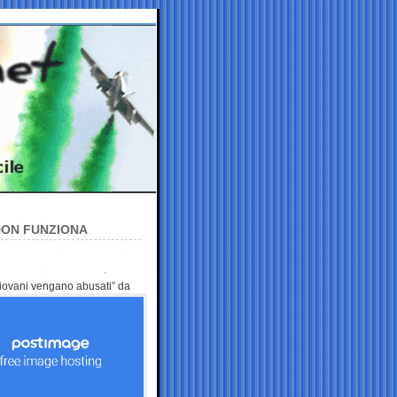
 NON FUNZIONA
“giovani vengano abusati”
da