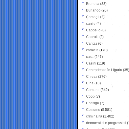
Brunetta
(83)
Burlando
(26)
Camogli
(2)
canile
(4)
Cappello
(8)
Caprotti
(2)
Caritas
(6)
carovita
(170)
casa
(247)
Casini
(119)
Centrodestra in Liguria
(35
Chiesa
(276)
Cina
(10)
Comune
(342)
Coop
(7)
Cossiga
(7)
Costume
(5.581)
criminalità
(1.402)
democratici e progressisti
(