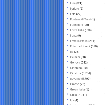
Fini
(821)
fioriere
(5)
Fitto
(27)
Fontana di Trevi
(1)
Formigoni
(90)
Forza Italia
(596)
frana
(9)
Fratelli d'Italia
(291)
Futuro e Libertà
(510)
g8
(25)
Gelmini
(68)
Genova
(542)
Giannino
(10)
Giustizia
(5.784)
governo
(5.799)
Grasso
(22)
Green Italia
(1)
Grillo
(2.941)
Idv
(4)