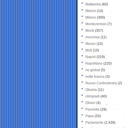
Mattarella
(60)
Meloni
(14)
Milano
(300)
Montezemolo
(7)
Monti
(357)
moschea
(11)
Musso
(10)
Muti
(10)
Napoli
(319)
Napolitano
(220)
no global
(5)
notte bianca
(3)
Nuovo Centrodestra
(2)
Obama
(11)
olimpiadi
(40)
Oliveri
(4)
Pannella
(29)
Papa
(33)
Parlamento
(1.428)