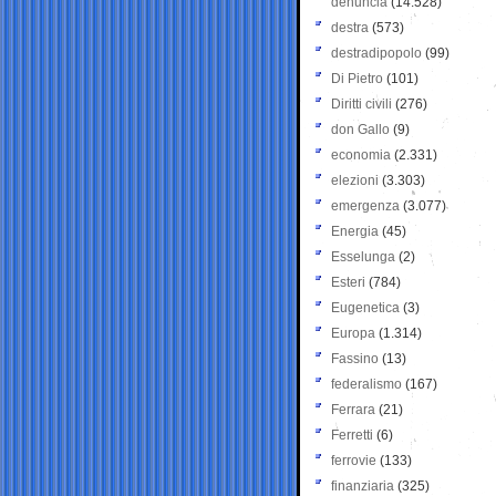
denuncia
(14.528)
destra
(573)
destradipopolo
(99)
Di Pietro
(101)
Diritti civili
(276)
don Gallo
(9)
economia
(2.331)
elezioni
(3.303)
emergenza
(3.077)
Energia
(45)
Esselunga
(2)
Esteri
(784)
Eugenetica
(3)
Europa
(1.314)
Fassino
(13)
federalismo
(167)
Ferrara
(21)
Ferretti
(6)
ferrovie
(133)
finanziaria
(325)