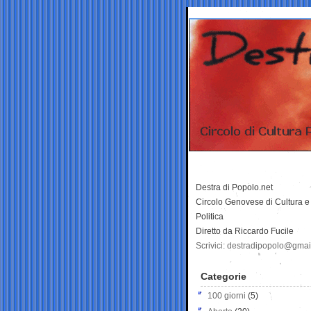
Destra di Popolo.net
Circolo Genovese di Cultura e
Politica
Diretto da Riccardo Fucile
Scrivici: destradipopolo@gma
Categorie
100 giorni
(5)