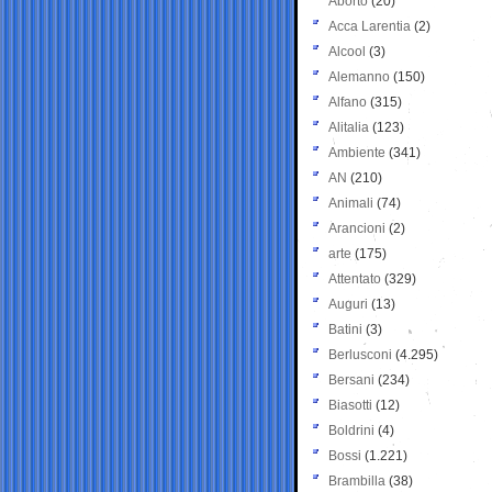
Aborto
(20)
Acca Larentia
(2)
Alcool
(3)
Alemanno
(150)
Alfano
(315)
Alitalia
(123)
Ambiente
(341)
AN
(210)
Animali
(74)
Arancioni
(2)
arte
(175)
Attentato
(329)
Auguri
(13)
Batini
(3)
Berlusconi
(4.295)
Bersani
(234)
Biasotti
(12)
Boldrini
(4)
Bossi
(1.221)
Brambilla
(38)