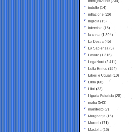
Immigrazione
(734)
indulto
(14)
inflazione
(26)
Ingroia
(15)
Interviste
(16)
la casta
(1.394)
La Destra
(45)
La Sapienza
(5)
Lavoro
(1.316)
LegaNord
(2.411)
Letta Enrico
(154)
Liberi e Uguali
(10)
Libia
(68)
Libri
(33)
Liguria Futurista
(25)
mafia
(543)
manifesto
(7)
Margherita
(16)
Maroni
(171)
Mastella
(16)