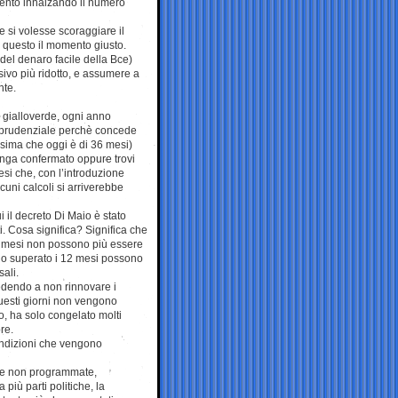
amento innalzando il numero
 si volesse scoraggiare il
a questo il momento giusto.
 del denaro facile della Bce)
ivo più ridotto, e assumere a
nte.
o gialloverde, ogni anno
 è prudenziale perchè concede
ssima che oggi è di 36 mesi)
venga confermato oppure trovi
esi che, con l’introduzione
uni calcoli si arriverebbe
ui il decreto Di Maio è stato
ti. Cosa significa? Significa che
4 mesi non possono più essere
anno superato i 12 mesi possono
ali.
cedendo a non rinnovare i
 questi giorni non vengono
to, ha solo congelato molti
re.
ondizioni che vengono
nze non programmate,
più parti politiche, la