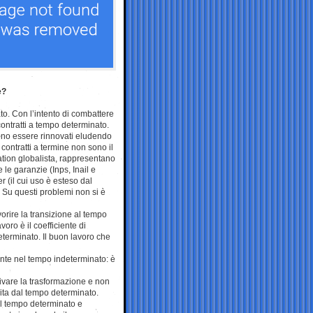
e?
to. Con l’intento di combattere
contratti a tempo determinato.
ono essere rinnovati eludendo
ontratti a termine non sono il
tion globalista, rappresentano
e le garanzie (Inps, Inail e
r (il cui uso è esteso dal
. Su questi problemi non si è
orire la transizione al tempo
voro è il coefficiente di
eterminato. Il buon lavoro che
mente nel tempo indeterminato: è
tivare la trasformazione e non
uita dal tempo determinato.
ul tempo determinato e