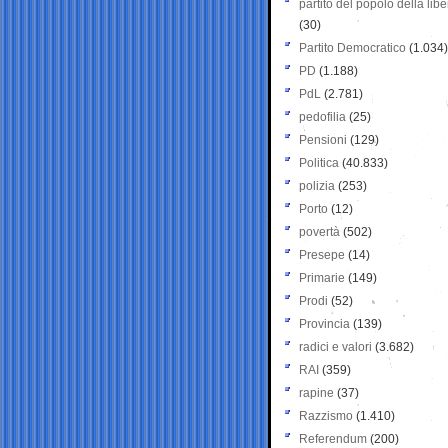
partito del popolo della libe
(30)
Partito Democratico
(1.034)
PD
(1.188)
PdL
(2.781)
pedofilia
(25)
Pensioni
(129)
Politica
(40.833)
polizia
(253)
Porto
(12)
povertà
(502)
Presepe
(14)
Primarie
(149)
Prodi
(52)
Provincia
(139)
radici e valori
(3.682)
RAI
(359)
rapine
(37)
Razzismo
(1.410)
Referendum
(200)