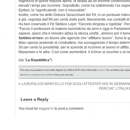
vaghezza di questi requisiti aprirà la strada ad un enorme contenzioso 
elevati i tempi per ricorrere. Soprattutto, come ha sottolineato l’ex segr
Epifani, la “significatività non è misurabile”.
Inoltre, come ha detto Debora Seracchiani del Pd, in un puntuale interv
è già regolata dall’80 per cento dalle parti, liberamente, nei contratti d
Ha ben osservato il Pd Stefano Lepri: “Decreto dirigista e rigidista”. P
“Faccio il professore di materie lavoristiche da anni e oggi in Parlam
sapevo, spero che il ministro abbia la stessa umiltà , almeno per il ben
Settimo errore:
un favore alle agenzie che “affittano lavoro”. Sono le 
Maio spesso pretende di combattere, ma scoraggiando il tempo determi
30 per cento la possibilità per le aziende di ricorrere al lavoro in affitt
Manpower e le altre. Così come aumenterà il ricorso ai voucher o al ne
(da “
La Repubblica”
)
This entry was posted on mercoledì, Agosto 1st, 2018 at 20:47 and is filed under
Lavoro
. You can follow any respo
can
leave a response
, or
trackback
from your own site.
«
LA BUFALA DI MARCELLO FOA SUGLI ATTENTATI ISIS IN GERMAN
PERCHE’ L’ITALIA
Leave a Reply
You must be
logged in
to post a comment.