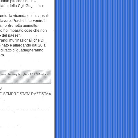
tanto più che sono stati
etario della Cgil Guglielmo
ento, la vicenda delle causali
i lavoro. Perchè intervenire?
ersino Brunetta ammette.
ento ho imparato cose che non
e del paese”.
grandi multinazionali che Di
nato e allargando dal 20 al
o, di fatto ci guadagneranno
ro.
nses to this entry through the
RSS 2.0
feed. You
IA
 E’ SEMPRE STATA RAZZISTA
»