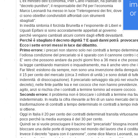
L’ex ministro dell’Economia, Pier Carlo Padoan, ha parlato di
“decreto punitivo”; il responsabile del Pd per l’economia
Marco Leonardi ha messo in luce “l’eterogenesi dei fini, dove
ci sono obiettivi condivisibili affrontati con strumenti
sbagliati”.
In inedita sintonia il forzista Brunetta e l’esponente di Liberi e
Uguali Epifani si sono accoratamente appellati al governo
perchè vengano cambiati alcuni commi dagli effetti devastanti.
Perchè è sbagliato il decreto dignità ? E quali danni potrà provocar
Ecco i sette errori messi in luce dal dibattito.
Primo errore:
i precari non stanno solo nei contratti a tempo determina
l’odiosa condizione del precariato si è sparato con il cannone contro i 
E’ vero che possono andare da pochi giorni fino a 36 mesi e che poss
la legge cambiando mansioni o inquadramento, ma è anche vero che i c
Far West: esistono da sempre, non sono una invenzione della deregula
il 15 per cento del mercato (circa 3 milioni di unità ) e sono dotati di tutt
indennità di disoccupazione). Il precariato selvaggio sta più nei vouche
decreto), nelle finte partite Iva e nei cococo che non hanno previdenze
agito, anzi si rischia che i contratti a termine tornino ad essere cococo.
Secondo errore:
il problema non è bloccare i contratti a termine ma fav
indeterminato. In realta la cifra rilevante ai fini di un sano mercato del la
trasformazione di contratti a tempo determinato in contratti a tempo ind
si ottiene.
Oggi in Italia il 20 per cento dei contratti determinati transita virtuosa
poco perchè la media europea è del 30 per cento.
Quindi se si vuole prosciugare il bacino del “precariato” bisogna incen
bloccare una delle porte di ingresso nel mondo del lavoro che è costit
Invece il decreto “spara con il cannone”, come dice Marco Leonardi, s