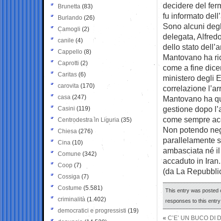
decidere del ferm
Brunetta
(83)
fu informato dell
Burlando
(26)
Sono alcuni degl
Camogli
(2)
delegata, Alfred
canile
(4)
dello stato dell’
Cappello
(8)
Mantovano ha ric
Caprotti
(2)
come a fine dicem
Caritas
(6)
ministero degli E
carovita
(170)
correlazione l’ar
casa
(247)
Mantovano ha qui
gestione dopo l’
Casini
(119)
come sempre acca
Centrodestra in Liguria
(35)
Non potendo neg
Chiesa
(276)
parallelamente su
Cina
(10)
ambasciata né il 
Comune
(342)
accaduto in Iran.
Coop
(7)
(da La Repubbli
Cossiga
(7)
Costume
(5.581)
This entry was posted o
criminalità
(1.402)
responses to this entr
democratici e progressisti
(19)
«
C’E’ UN BUCO DI 