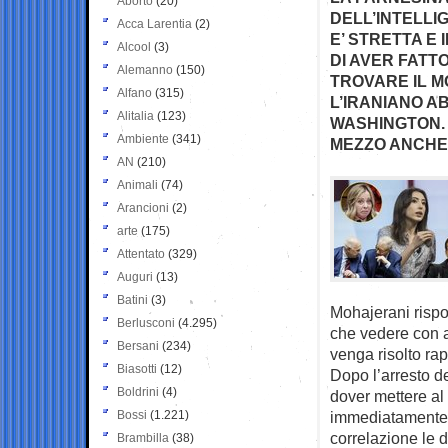
Aborto
(20)
DELL’INTELLIG
Acca Larentia
(2)
E’ STRETTA E 
Alcool
(3)
DI AVER FATT
Alemanno
(150)
TROVARE IL M
Alfano
(315)
L’IRANIANO A
Alitalia
(123)
WASHINGTON. M
Ambiente
(341)
MEZZO ANCHE 
AN
(210)
Animali
(74)
Arancioni
(2)
arte
(175)
Attentato
(329)
Auguri
(13)
Batini
(3)
Mohajerani rispon
Berlusconi
(4.295)
che vedere con a
Bersani
(234)
venga risolto ra
Biasotti
(12)
Dopo l’arresto d
Boldrini
(4)
dover mettere al s
Bossi
(1.221)
immediatamente s
correlazione le d
Brambilla
(38)