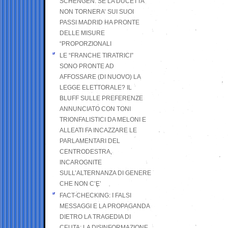
SCHENGEN. SE LA DUCETTA
NON TORNERA’ SUI SUOI
PASSI MADRID HA PRONTE
DELLE MISURE
“PROPORZIONALI
LE “FRANCHE TIRATRICI”
SONO PRONTE AD
AFFOSSARE (DI NUOVO) LA
LEGGE ELETTORALE? IL
BLUFF SULLE PREFERENZE
ANNUNCIATO CON TONI
TRIONFALISTICI DA MELONI E
ALLEATI FA INCAZZARE LE
PARLAMENTARI DEL
CENTRODESTRA,
INCAROGNITE
SULL’ALTERNANZA DI GENERE
CHE NON C’E’
FACT-CHECKING: I FALSI
MESSAGGI E LA PROPAGANDA
DIETRO LA TRAGEDIA DI
CEUTA: LA DISINFORMAZIONE