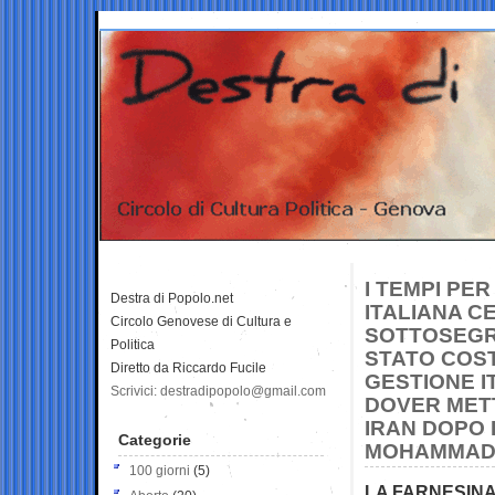
I TEMPI PE
Destra di Popolo.net
ITALIANA CE
Circolo Genovese di Cultura e
SOTTOSEGR
Politica
STATO COS
Diretto da Riccardo Fucile
GESTIONE I
Scrivici: destradipopolo@gmail.com
DOVER METTE
IRAN DOPO 
Categorie
MOHAMMAD 
100 giorni
(5)
LA FARNESINA