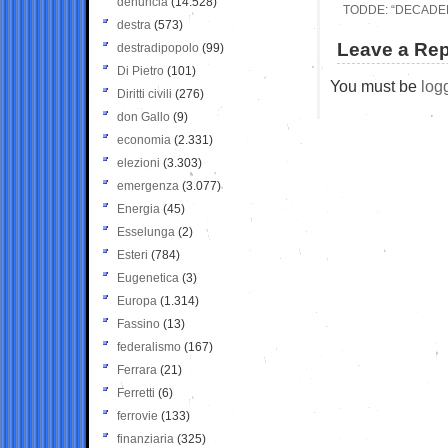
denuncia
(14.528)
TODDE: “DECADEN
destra
(573)
Leave a Rep
destradipopolo
(99)
Di Pietro
(101)
You must be
log
Diritti civili
(276)
don Gallo
(9)
economia
(2.331)
elezioni
(3.303)
emergenza
(3.077)
Energia
(45)
Esselunga
(2)
Esteri
(784)
Eugenetica
(3)
Europa
(1.314)
Fassino
(13)
federalismo
(167)
Ferrara
(21)
Ferretti
(6)
ferrovie
(133)
finanziaria
(325)