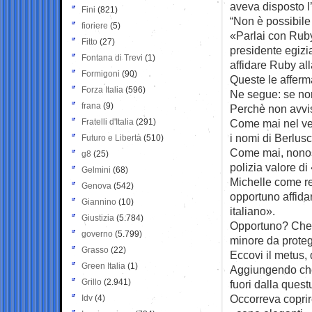
aveva disposto l
Fini
(821)
“Non è possibile
fioriere
(5)
«Parlai con Ruby
Fitto
(27)
presidente egizi
Fontana di Trevi
(1)
affidare Ruby al
Formigoni
(90)
Queste le afferm
Forza Italia
(596)
Ne segue: se non
frana
(9)
Perchè non avvis
Fratelli d'Italia
(291)
Come mai nel verb
i nomi di Berlus
Futuro e Libertà
(510)
Come mai, nonost
g8
(25)
polizia valore di
Gelmini
(68)
Michelle come re
Genova
(542)
opportuno affida
Giannino
(10)
italiano».
Giustizia
(5.784)
Opportuno? Che 
governo
(5.799)
minore da prote
Grasso
(22)
Eccovi il metus,
Green Italia
(1)
Aggiungendo che
Grillo
(2.941)
fuori dalla quest
Occorreva coprir
Idv
(4)