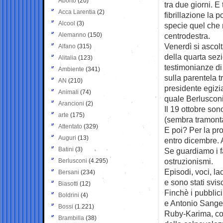
Aborto
(20)
tra due giorni. E
Acca Larentia
(2)
fibrillazione la po
Alcool
(3)
specie quel che 
Alemanno
(150)
centrodestra.
Venerdì si ascol
Alfano
(315)
della quarta sez
Alitalia
(123)
testimonianze di 
Ambiente
(341)
sulla parentela 
AN
(210)
presidente egizi
Animali
(74)
quale Berlusconi
Arancioni
(2)
Il 19 ottobre so
arte
(175)
(sembra tramontat
Attentato
(329)
E poi? Per la p
Auguri
(13)
entro dicembre. 
Batini
(3)
Se guardiamo i f
ostruzionismi.
Berlusconi
(4.295)
Episodi, voci, l
Bersani
(234)
e sono stati svis
Biasotti
(12)
Finchè i pubblici
Boldrini
(4)
e Antonio Sanger
Bossi
(1.221)
Ruby-Karima, con
Brambilla
(38)