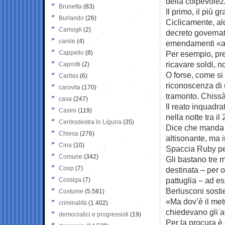
della colpevolezz
Brunetta
(83)
Il primo, il più 
Burlando
(26)
Ciclicamente, al
Camogli
(2)
decreto governat
canile
(4)
emendamenti «a
Cappello
(8)
Per esempio, pre
ricavare soldi, n
Caprotti
(2)
O forse, come si 
Caritas
(6)
riconoscenza di 
carovita
(170)
tramonto. Chissà
casa
(247)
Il reato inquadr
Casini
(119)
nella notte tra i
Centrodestra in Liguria
(35)
Dice che manda a
Chiesa
(276)
altisonante, ma i
Cina
(10)
Spaccia Ruby pe
Comune
(342)
Gli bastano tre 
Coop
(7)
destinata – per o
pattuglia – ad es
Cossiga
(7)
Berlusconi sosti
Costume
(5.581)
«Ma dov’è il met
criminalità
(1.402)
chiedevano gli a
democratici e progressisti
(19)
Per la procura è