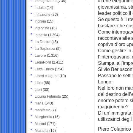
«cene eleganti». 
Immigrazione
(734)
giovanissima, str
indulto
(14)
leader politico i
inflazione
(26)
Se questo è il ro
Ingroia
(15)
basilare: che co
Interviste
(16)
Come interrogare
la casta
(1.394)
raccontava alle 
La Destra
(45)
copriva d’oro «p
La Sapienza
(5)
Come gestire in a
Lavoro
(1.316)
l’interrogavano,
LegaNord
(2.411)
Stampa, all’impr
Silvio Berlusconi
Letta Enrico
(154)
Passano le setti
Liberi e Uguali
(10)
Longo.
Libia
(68)
Nel loro non mar
Libri
(33)
del destino dell’
Liguria Futurista
(25)
enorme potere si
mafia
(543)
maggiorenne?
manifesto
(7)
Di un’immigrata 
Margherita
(16)
utilizzatrici degl
Maroni
(171)
Piero Colaprico
Mastella
(16)