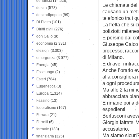
denuncia
(14.528)
Le chiamate del 
destra
(573)
causano un metus
destradipopolo
(99)
telefonico tra i 
Di Pietro
(101)
La fretta che si 
Diritti civili
(276)
poliziotti milan
don Gallo
(9)
E persino dai co
economia
(2.331)
Giuseppe Caico e
processo, raccont
elezioni
(3.303)
di Milano.
emergenza
(3.077)
E di aver rintrac
Energia
(45)
Anche l’orario ev
Esselunga
(2)
alla consigliera 
Esteri
(784)
a ogni procedura
Eugenetica
(3)
Ma alle 2 la min
Europa
(1.314)
abbracciata pia
Fassino
(13)
E rimane poi a d
federalismo
(167)
espedienti.
Ferrara
(21)
Berlusconi aveva
Giorgia Iafrate. 
Ferretti
(6)
accusatorio.
ferrovie
(133)
Ma siamo sicuri? 
finanziaria
(325)