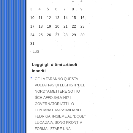
1
2
3
4
5
6
7
8
9
10
11
12
13
14
15
16
17
18
19
20
21
22
23
24
25
26
27
28
29
30
31
« Lug
Leggi gli ultimi articoli
inseriti
CE LA FARANNO QUESTA
VOLTA I PAVIDI LEGHISTI “DEL
NORD” A METTERE SOTTO
SCHIAFFO SALVINI? I
GOVERNATORI ATTILIO
FONTANA E MASSIMILIANO
FEDRIGA, INSIEME AL “DOGE”
LUCA ZAIA, SONO PRONTI A
FORMALIZZARE UNA