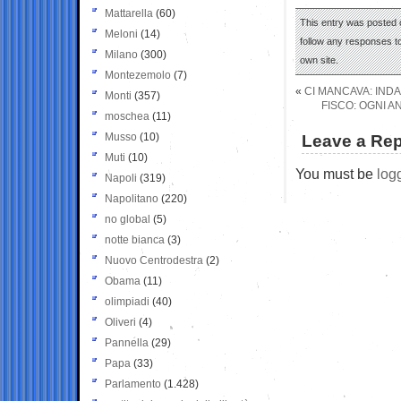
Mattarella
(60)
This entry was posted o
Meloni
(14)
follow any responses to
Milano
(300)
own site.
Montezemolo
(7)
«
CI MANCAVA: IND
Monti
(357)
FISCO: OGNI A
moschea
(11)
Musso
(10)
Leave a Rep
Muti
(10)
You must be
log
Napoli
(319)
Napolitano
(220)
no global
(5)
notte bianca
(3)
Nuovo Centrodestra
(2)
Obama
(11)
olimpiadi
(40)
Oliveri
(4)
Pannella
(29)
Papa
(33)
Parlamento
(1.428)