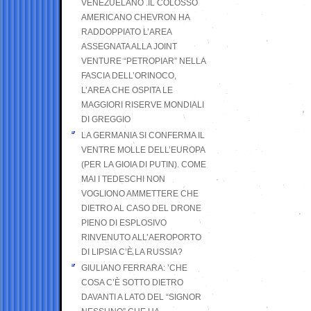
VENEZUELANO .IL COLOSSO
AMERICANO CHEVRON HA
RADDOPPIATO L’AREA
ASSEGNATA ALLA JOINT
VENTURE “PETROPIAR” NELLA
FASCIA DELL’ORINOCO,
L’AREA CHE OSPITA LE
MAGGIORI RISERVE MONDIALI
DI GREGGIO
LA GERMANIA SI CONFERMA IL
VENTRE MOLLE DELL’EUROPA
(PER LA GIOIA DI PUTIN). COME
MAI I TEDESCHI NON
VOGLIONO AMMETTERE CHE
DIETRO AL CASO DEL DRONE
PIENO DI ESPLOSIVO
RINVENUTO ALL’AEROPORTO
DI LIPSIA C’È LA RUSSIA?
GIULIANO FERRARA: ’CHE
COSA C’È SOTTO DIETRO
DAVANTI A LATO DEL “SIGNOR