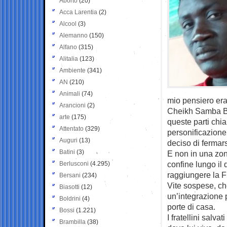
Aborto
(20)
Acca Larentia
(2)
Alcool
(3)
Alemanno
(150)
Alfano
(315)
Alitalia
(123)
Ambiente
(341)
AN
(210)
Animali
(74)
mio pensiero era
Arancioni
(2)
Cheikh Samba Bey
arte
(175)
queste parti chi
Attentato
(329)
personificazione
Auguri
(13)
deciso di fermars
Batini
(3)
E non in una zona
confine lungo il 
Berlusconi
(4.295)
raggiungere la F
Bersani
(234)
Vite sospese, ch
Biasotti
(12)
un’integrazione 
Boldrini
(4)
porte di casa.
Bossi
(1.221)
I fratellini salva
Brambilla
(38)