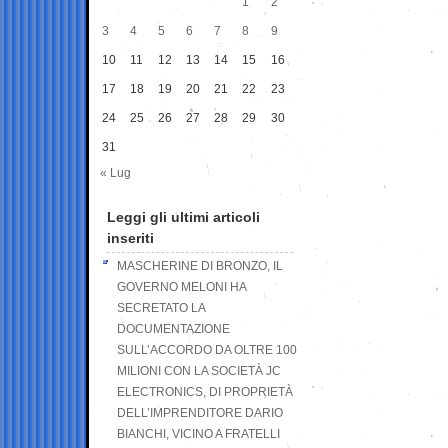
1
2
3
4
5
6
7
8
9
10
11
12
13
14
15
16
17
18
19
20
21
22
23
24
25
26
27
28
29
30
31
« Lug
Leggi gli ultimi articoli
inseriti
MASCHERINE DI BRONZO, IL
GOVERNO MELONI HA
SECRETATO LA
DOCUMENTAZIONE
SULL’ACCORDO DA OLTRE 100
MILIONI CON LA SOCIETÀ JC
ELECTRONICS, DI PROPRIETÀ
DELL’IMPRENDITORE DARIO
BIANCHI, VICINO A FRATELLI