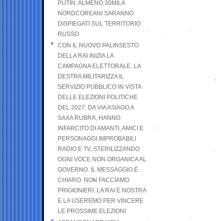
PUTIN: ALMENO 30MILA
NORDCOREANI SARANNO
DISPIEGATI SUL TERRITORIO
RUSSO
CON IL NUOVO PALINSESTO
DELLA RAI INIZIA LA
CAMPAGNA ELETTORALE. LA
DESTRA MILITARIZZA IL
SERVIZIO PUBBLICO IN VISTA
DELLE ELEZIONI POLITICHE
DEL 2027: DA VIA ASIAGO A
SAXA RUBRA, HANNO
INFARCITO DI AMANTI, AMICI E
PERSONAGGI IMPROBABILI
RADIO E TV, STERILIZZANDO
OGNI VOCE NON ORGANICA AL
GOVERNO. IL MESSAGGIO È
CHIARO: NON FACCIAMO
PRIGIONIERI. LA RAI È NOSTRA
E LA USEREMO PER VINCERE
LE PROSSIME ELEZIONI