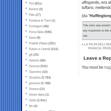
affogando, era af
Fini
(821)
tuffarsi, mettendo
fioriere
(5)
Fitto
(27)
(da “
Huffington
Fontana di Trevi
(1)
This entry was posted 
Formigoni
(90)
any responses to this 
Forza Italia
(596)
site.
frana
(9)
Fratelli d'Italia
(291)
«
LA TALPA DELL’N
FRANCIA, PROG
Futuro e Libertà
(510)
g8
(25)
Leave a Rep
Gelmini
(68)
Genova
(542)
You must be
log
Giannino
(10)
Giustizia
(5.784)
governo
(5.799)
Grasso
(22)
Green Italia
(1)
Grillo
(2.941)
Idv
(4)