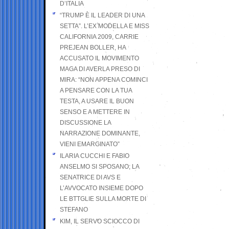
D’ITALIA
“TRUMP È IL LEADER DI UNA
SETTA”. L’EX MODELLA E MISS
CALIFORNIA 2009, CARRIE
PREJEAN BOLLER, HA
ACCUSATO IL MOVIMENTO
MAGA DI AVERLA PRESO DI
MIRA: “NON APPENA COMINCI
A PENSARE CON LA TUA
TESTA, A USARE IL BUON
SENSO E A METTERE IN
DISCUSSIONE LA
NARRAZIONE DOMINANTE,
VIENI EMARGINATO”
ILARIA CUCCHI E FABIO
ANSELMO SI SPOSANO; LA
SENATRICE DI AVS E
L’AVVOCATO INSIEME DOPO
LE BTTGLIE SULLA MORTE DI
STEFANO
KIM, IL SERVO SCIOCCO DI