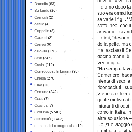
dove lui vive, da
Brunetta
(83)
Il giorno dopo l
Burlando
(26)
suo era ormai fuo
Camogli
(2)
salvarle i figli.
canile
(4)
sottolinea, che 
Cappello
(8)
arrivano – scand
I primi, “devono 
Caprotti
(2)
della pelle, ma d
Caritas
(6)
Ha lasciato il S
carovita
(170)
decina d’anni è i
casa
(247)
Ventimiglia.
Casini
(119)
“Ho sempre lavor
Centrodestra in Liguria
(35)
Cameriere, badan
Chiesa
(276)
niente di stabil
Cina
(10)
riconosciuti i suoi 
Comune
(342)
Viene da chiederg
Coop
(7)
quale motivo abb
migranti di oggi, 
Cossiga
(7)
corso in Italia,
Costume
(5.581)
altra soluzione 
criminalità
(1.402)
Dal suo viaggio s
democratici e progressisti
(19)
cambiata la situ