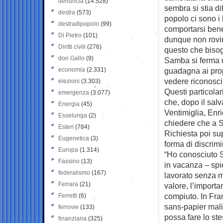
denuncia
(14.528)
sembra si stia di
destra
(573)
popolo ci sono i
destradipopolo
(99)
comportarsi bene,
Di Pietro
(101)
dunque non rovina
Diritti civili
(276)
questo che bisogn
don Gallo
(9)
Samba si ferma q
economia
(2.331)
guadagna ai propr
vedere riconosciut
elezioni
(3.303)
Questi particolar
emergenza
(3.077)
che, dopo il salv
Energia
(45)
Ventimiglia, Enri
Esselunga
(2)
chiedere che a 
Esteri
(784)
Richiesta poi su
Eugenetica
(3)
forma di discrim
Europa
(1.314)
“Ho conosciuto S
Fassino
(13)
in vacanza – sp
federalismo
(167)
lavorato senza m
Ferrara
(21)
valore, l’import
compiuto. In Fran
Ferretti
(6)
sans-papier mali
ferrovie
(133)
possa fare lo ste
finanziaria
(325)