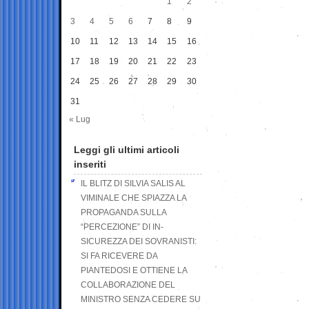
1
2
3
4
5
6
7
8
9
10
11
12
13
14
15
16
17
18
19
20
21
22
23
24
25
26
27
28
29
30
31
« Lug
Leggi gli ultimi articoli
inseriti
IL BLITZ DI SILVIA SALIS AL
VIMINALE CHE SPIAZZA LA
PROPAGANDA SULLA
“PERCEZIONE” DI IN-
SICUREZZA DEI SOVRANISTI:
SI FA RICEVERE DA
PIANTEDOSI E OTTIENE LA
COLLABORAZIONE DEL
MINISTRO SENZA CEDERE SU