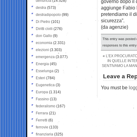
denuncia
(14.528)
governo dopo il
aggiunge Fabio M
destra
(573)
pretendiamo il dir
destradipopolo
(99)
sicurezza”.
Di Pietro
(101)
(da agenzie)
Diritti civili
(276)
don Gallo
(9)
This entry was posted o
economia
(2.331)
responses to this entr
elezioni
(3.303)
«
L’EX PROCURATO
emergenza
(3.077)
IN QUELLE INTER
Energia
(45)
SENTIVAMO LA MAN
Esselunga
(2)
Leave a Rep
Esteri
(784)
Eugenetica
(3)
You must be
log
Europa
(1.314)
Fassino
(13)
federalismo
(167)
Ferrara
(21)
Ferretti
(6)
ferrovie
(133)
finanziaria
(325)