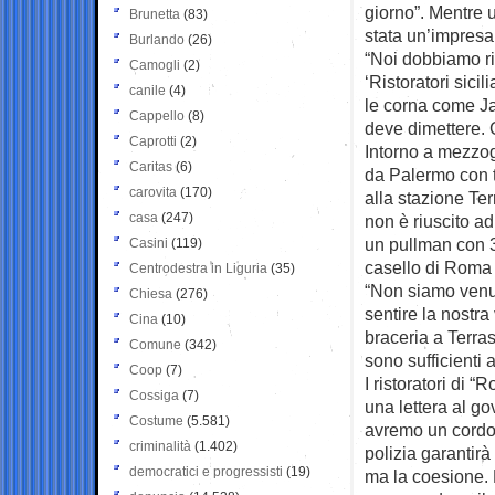
giorno”. Mentre u
Brunetta
(83)
stata un’impresa 
Burlando
(26)
“Noi dobbiamo ria
Camogli
(2)
‘Ristoratori sici
canile
(4)
le corna come Ja
Cappello
(8)
deve dimettere. 
Caprotti
(2)
Intorno a mezzogio
Caritas
(6)
da Palermo con ta
carovita
(170)
alla stazione Ter
casa
(247)
non è riuscito ad 
un pullman con 3
Casini
(119)
casello di Roma N
Centrodestra in Liguria
(35)
“Non siamo venut
Chiesa
(276)
sentire la nostr
Cina
(10)
braceria a Terras
Comune
(342)
sono sufficienti 
Coop
(7)
I ristoratori di
Cossiga
(7)
una lettera al g
Costume
(5.581)
avremo un cordone
criminalità
(1.402)
polizia garantir
democratici e progressisti
(19)
ma la coesione. 