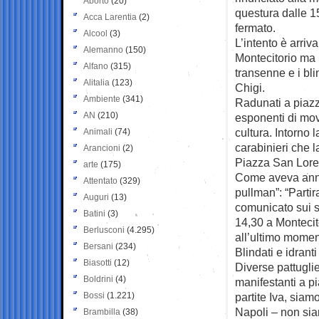
Aborto
(20)
questura dalle 1
Acca Larentia
(2)
fermato.
Alcool
(3)
L’intento è arri
Alemanno
(150)
Montecitorio ma 
Alfano
(315)
transenne e i bli
Alitalia
(123)
Chigi.
Ambiente
(341)
Radunati a piazz
AN
(210)
esponenti di movi
cultura. Intorno 
Animali
(74)
carabinieri che l
Arancioni
(2)
Piazza San Lore
arte
(175)
Come aveva annun
Attentato
(329)
pullman”: “Partir
Auguri
(13)
comunicato sui s
Batini
(3)
14,30 a Montecit
Berlusconi
(4.295)
all’ultimo moment
Bersani
(234)
Blindati e idrant
Biasotti
(12)
Diverse pattuglie
Boldrini
(4)
manifestanti a pi
Bossi
(1.221)
partite Iva, sia
Napoli – non sia
Brambilla
(38)