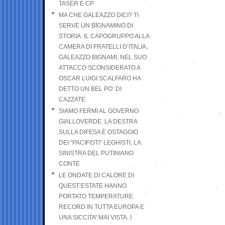
TASER E CP
MA CHE GALEAZZO DICI? TI
SERVE UN BIGNAMINO DI
STORIA. IL CAPOGRUPPO ALLA
CAMERA DI FRATELLI D’ITALIA,
GALEAZZO BIGNAMI, NEL SUO
ATTACCO SCONSIDERATO A
OSCAR LUIGI SCALFARO HA
DETTO UN BEL PO’ DI
CAZZATE
SIAMO FERMI AL GOVERNO
GIALLOVERDE: LA DESTRA
SULLA DIFESA È OSTAGGIO
DEI “PACIFISTI” LEGHISTI, LA
SINISTRA DEL PUTINIANO
CONTE
LE ONDATE DI CALORE DI
QUEST’ESTATE HANNO
PORTATO TEMPERATURE
RECORD IN TUTTA EUROPA E
UNA SICCITA’ MAI VISTA. I