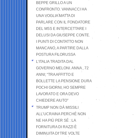
BEPPE GRILLO A UN
CONFRONTO. VANNACCI HA
UNA VOGLIA MATTA DI
PARLARE CON IL FONDATORE
DEL M5S E INTERCETTARE I
DELUSI DA GIUSEPPE CONTE.
I PUNTI DI CONTATTO NON
MANCANO, A PARTIRE DALLA
POSTURA FILORUSSA
L’ITALIA TRADITA DAL
GOVERNO MELONI. ANNA , 72
ANNI; “TRA AFFITTO E
BOLLETTE LA PENSIONE DURA
POCHI GIORNI, HO SEMPRE
LAVORATO E ORA DEVO
CHIEDERE AIUTO”
TRUMP NON DÀ MISSILI
ALL’UCRAINA PERCHÉ NON
NE HA PIÙ PER SÉ : LA
FORNITURA DI RAZZI È
DIMINUITA DI TRE VOLTE