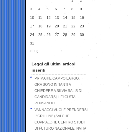
1
2
3
4
5
6
7
8
9
10
11
12
13
14
15
16
17
18
19
20
21
22
23
24
25
26
27
28
29
30
31
« Lug
Leggi gli ultimi articoli
inseriti
PRIMARIE CAMPO LARGO,
ORA SONO IN TANTI A
CHIEDERE A SILVIA SALIS DI
CANDIDARSI: LEI CI STA
PENSANDO
VANNACCI VUOLE PRENDERSI
I “GRILLINI” (SAI CHE
COPPIA…). IL CENTRO STUDI
DI FUTURO NAZIONALE INVITA