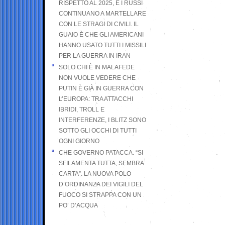
RISPETTO AL 2025, E I RUSSI
CONTINUANO A MARTELLARE
CON LE STRAGI DI CIVILI. IL
GUAIO È CHE GLI AMERICANI
HANNO USATO TUTTI I MISSILI
PER LA GUERRA IN IRAN
SOLO CHI È IN MALAFEDE
NON VUOLE VEDERE CHE
PUTIN È GIÀ IN GUERRA CON
L’EUROPA: TRA ATTACCHI
IBRIDI, TROLL E
INTERFERENZE, I BLITZ SONO
SOTTO GLI OCCHI DI TUTTI
OGNI GIORNO
CHE GOVERNO PATACCA. “SI
SFILAMENTA TUTTA, SEMBRA
CARTA”. LA NUOVA POLO
D’ORDINANZA DEI VIGILI DEL
FUOCO SI STRAPPA CON UN
PO’ D’ACQUA