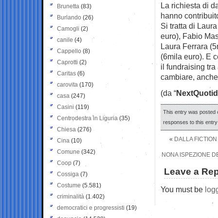
La richiesta di d
Brunetta
(83)
hanno contribuit
Burlando
(26)
Si tratta di Lau
Camogli
(2)
euro), Fabio Mas
canile
(4)
Laura Ferrara (5
Cappello
(8)
(6mila euro). E c
Caprotti
(2)
il fundraising tr
Caritas
(6)
cambiare, anche
carovita
(170)
(da “
NextQuotid
casa
(247)
Casini
(119)
This entry was posted o
Centrodestra in Liguria
(35)
responses to this entr
Chiesa
(276)
«
DALLA FICTION
Cina
(10)
Comune
(342)
NONA ISPEZIONE D
Coop
(7)
Leave a Rep
Cossiga
(7)
Costume
(5.581)
You must be
log
criminalità
(1.402)
democratici e progressisti
(19)