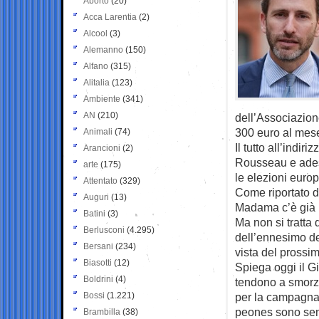
Aborto
(20)
Acca Larentia
(2)
Alcool
(3)
Alemanno
(150)
Alfano
(315)
Alitalia
(123)
Ambiente
(341)
AN
(210)
dell’Associazion
300 euro al mese
Animali
(74)
Il tutto all’indir
Arancioni
(2)
Rousseau e adess
arte
(175)
le elezioni euro
Attentato
(329)
Come riportato d
Auguri
(13)
Madama c’è già 
Batini
(3)
Ma non si tratta 
Berlusconi
(4.295)
dell’ennesimo de
Bersani
(234)
vista del prossi
Biasotti
(12)
Spiega oggi il Gi
Boldrini
(4)
tendono a smorz
Bossi
(1.221)
per la campagna e
peones sono semp
Brambilla
(38)