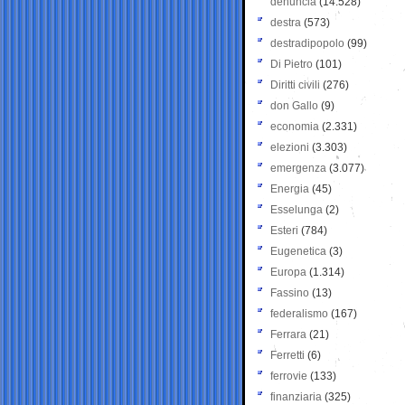
denuncia
(14.528)
destra
(573)
destradipopolo
(99)
Di Pietro
(101)
Diritti civili
(276)
don Gallo
(9)
economia
(2.331)
elezioni
(3.303)
emergenza
(3.077)
Energia
(45)
Esselunga
(2)
Esteri
(784)
Eugenetica
(3)
Europa
(1.314)
Fassino
(13)
federalismo
(167)
Ferrara
(21)
Ferretti
(6)
ferrovie
(133)
finanziaria
(325)