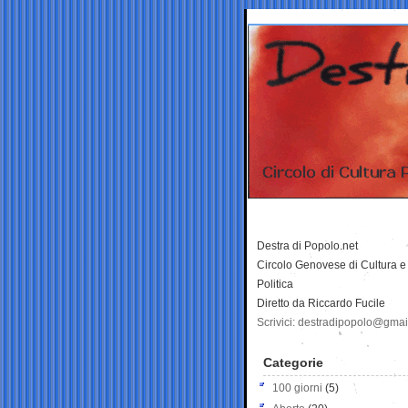
Destra di Popolo.net
Circolo Genovese di Cultura e
Politica
Diretto da Riccardo Fucile
Scrivici: destradipopolo@gma
Categorie
100 giorni
(5)