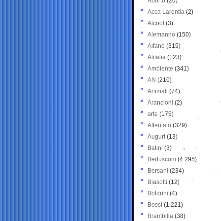
Aborto
(20)
Acca Larentia
(2)
Alcool
(3)
Alemanno
(150)
Alfano
(315)
Alitalia
(123)
Ambiente
(341)
AN
(210)
Animali
(74)
Arancioni
(2)
arte
(175)
Attentato
(329)
Auguri
(13)
Batini
(3)
Berlusconi
(4.295)
Bersani
(234)
Biasotti
(12)
Boldrini
(4)
Bossi
(1.221)
Brambilla
(38)