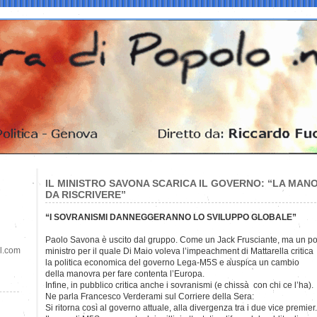
IL MINISTRO SAVONA SCARICA IL GOVERNO: “LA MANO
DA RISCRIVERE”
“I SOVRANISMI DANNEGGERANNO LO SVILUPPO GLOBALE”
Paolo Savona è uscito dal gruppo. Come un Jack Frusciante, ma un po’ pi
il.com
ministro per il quale Di Maio voleva l’impeachment di Mattarella critica
la politica economica del governo Lega-M5S e auspica un cambio
della manovra per fare contenta l’Europa.
Infine, in pubblico critica anche i sovranismi (e chissà con chi ce l’ha).
Ne parla Francesco Verderami sul Corriere della Sera:
Si ritorna così al governo attuale, alla divergenza tra i due vice premier.