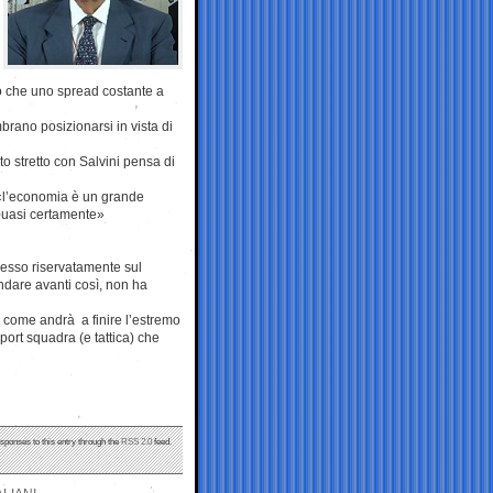
tto che uno spread costante a
brano posizionarsi in vista di
o stretto con Salvini pensa di
 «l’economia è un grande
«quasi certamente»
presso riservatamente sul
ndare avanti così, non ha
 come andrà a finire l’estremo
port squadra (e tattica) che
esponses to this entry through the
RSS 2.0
feed.