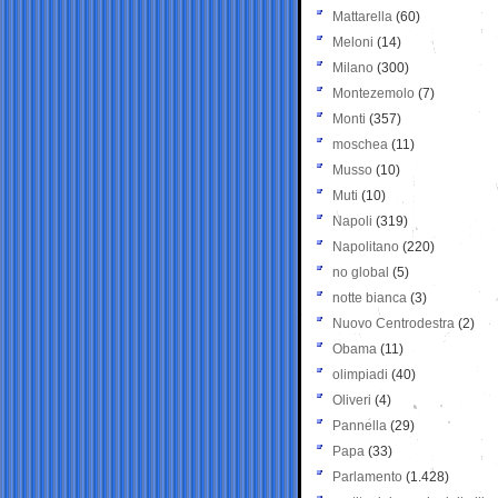
Mattarella
(60)
Meloni
(14)
Milano
(300)
Montezemolo
(7)
Monti
(357)
moschea
(11)
Musso
(10)
Muti
(10)
Napoli
(319)
Napolitano
(220)
no global
(5)
notte bianca
(3)
Nuovo Centrodestra
(2)
Obama
(11)
olimpiadi
(40)
Oliveri
(4)
Pannella
(29)
Papa
(33)
Parlamento
(1.428)