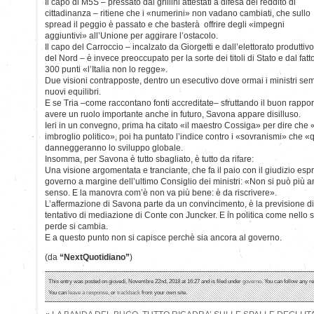
Il capo di M5S – pressato dai grillini attestati a difesa del reddito di
cittadinanza – ritiene che i «numerini» non vadano cambiati, che sullo
spread il peggio è passato e che basterà offrire degli «impegni
aggiuntivi» all’Unione per aggirare l’ostacolo.
Il capo del Carroccio – incalzato da Giorgetti e dall’elettorato produttivo
del Nord – è invece preoccupato per la sorte dei titoli di Stato e dal fa
300 punti «l’Italia non lo regge».
Due visioni contrapposte, dentro un esecutivo dove ormai i ministri sem
nuovi equilibri.
E se Tria –come raccontano fonti accreditate– sfruttando il buon rapport
avere un ruolo importante anche in futuro, Savona appare disilluso.
Ieri in un convegno, prima ha citato «il maestro Cossiga» per dire che
imbroglio politico», poi ha puntato l’indice contro i «sovranismi» che 
danneggeranno lo sviluppo globale.
Insomma, per Savona è tutto sbagliato, è tutto da rifare:
Una visione argomentata e tranciante, che fa il paio con il giudizio es
governo a margine dell’ultimo Consiglio dei ministri: «Non si può più a
senso. E la manovra com’è non va più bene: è da riscrivere».
L’affermazione di Savona parte da un convincimento, è la previsione di
tentativo di mediazione di Conte con Juncker. E in politica come nello s
perde si cambia.
E a questo punto non si capisce perchè sia ancora al governo.
(da
“NextQuotidiano”
)
This entry was posted on giovedì, Novembre 22nd, 2018 at 16:27 and is filed under
governo
. You can follow any r
You can
leave a response
, or
trackback
from your own site.