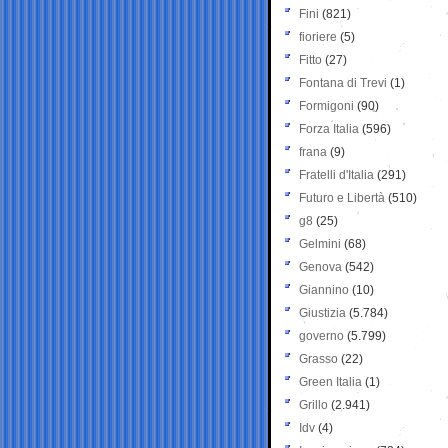
Fini
(821)
fioriere
(5)
Fitto
(27)
Fontana di Trevi
(1)
Formigoni
(90)
Forza Italia
(596)
frana
(9)
Fratelli d'Italia
(291)
Futuro e Libertà
(510)
g8
(25)
Gelmini
(68)
Genova
(542)
Giannino
(10)
Giustizia
(5.784)
governo
(5.799)
Grasso
(22)
Green Italia
(1)
Grillo
(2.941)
Idv
(4)