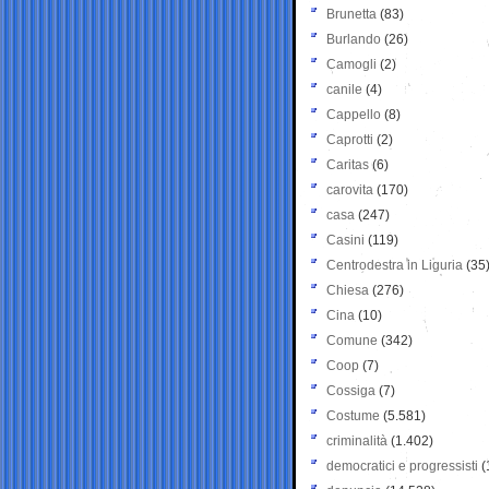
Brunetta
(83)
Burlando
(26)
Camogli
(2)
canile
(4)
Cappello
(8)
Caprotti
(2)
Caritas
(6)
carovita
(170)
casa
(247)
Casini
(119)
Centrodestra in Liguria
(35
Chiesa
(276)
Cina
(10)
Comune
(342)
Coop
(7)
Cossiga
(7)
Costume
(5.581)
criminalità
(1.402)
democratici e progressisti
(