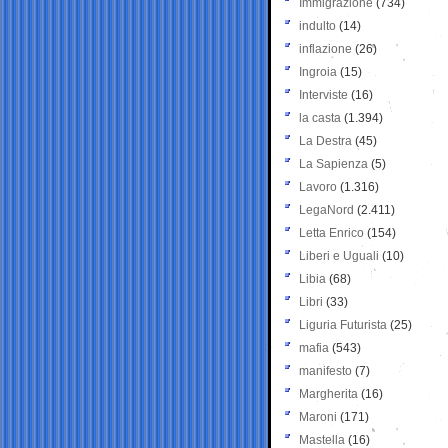
Immigrazione
(734)
indulto
(14)
inflazione
(26)
Ingroia
(15)
Interviste
(16)
la casta
(1.394)
La Destra
(45)
La Sapienza
(5)
Lavoro
(1.316)
LegaNord
(2.411)
Letta Enrico
(154)
Liberi e Uguali
(10)
Libia
(68)
Libri
(33)
Liguria Futurista
(25)
mafia
(543)
manifesto
(7)
Margherita
(16)
Maroni
(171)
Mastella
(16)