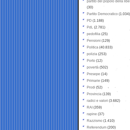
partito del popolo della libe
(30)
Partito Democratico
(1.034)
PD
(1.188)
PdL
(2.781)
pedofilia
(25)
Pensioni
(129)
Politica
(40.833)
polizia
(253)
Porto
(12)
povertà
(502)
Presepe
(14)
Primarie
(149)
Prodi
(52)
Provincia
(139)
radici e valori
(3.682)
RAI
(359)
rapine
(37)
Razzismo
(1.410)
Referendum
(200)