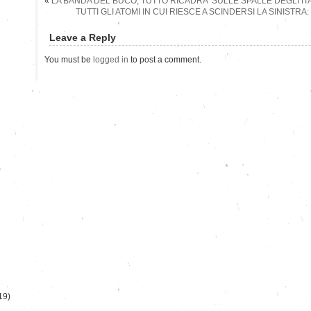
«
LA BANDA DEL BUCO, TUTTO RICADRA’ SULLE SPALLE DEGLI ITA
TUTTI GLI ATOMI IN CUI RIESCE A SCINDERSI LA SINISTRA
Leave a Reply
You must be
logged in
to post a comment.
)
19)