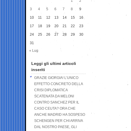
1
2
3
4
5
6
7
8
9
10
11
12
13
14
15
16
17
18
19
20
21
22
23
24
25
26
27
28
29
30
31
« Lug
Leggi gli ultimi articoli
inseriti
GRAZIE GIORGIA! L’UNICO
EFFETTO CONCRETO DELLA
CRISI DIPLOMATICA
SCATENATA DA MELONI
CONTRO SANCHEZ PER IL
CASO CEUTA? ORA CHE
ANCHE MADRID HA SOSPESO
SCHENGEN PER CHI ARRIVA
DAL NOSTRO PAESE, GLI