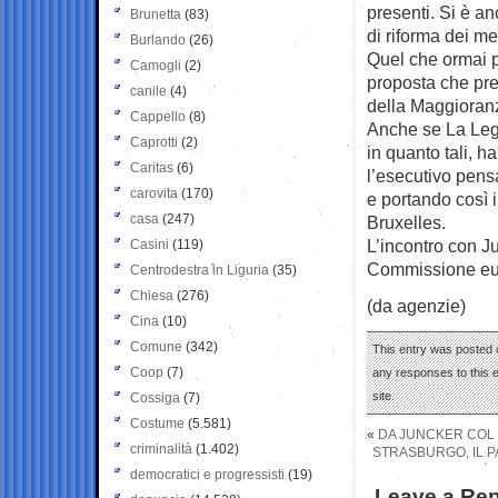
presenti. Si è a
Brunetta
(83)
di riforma dei me
Burlando
(26)
Quel che ormai p
Camogli
(2)
proposta che pre
canile
(4)
della Maggioranz
Cappello
(8)
Anche se La Leg
Caprotti
(2)
in quanto tali, h
Caritas
(6)
l’esecutivo pens
carovita
(170)
e portando così i
casa
(247)
Bruxelles.
L’incontro con J
Casini
(119)
Commissione eu
Centrodestra in Liguria
(35)
Chiesa
(276)
(da agenzie)
Cina
(10)
Comune
(342)
This entry was posted 
Coop
(7)
any responses to this 
site.
Cossiga
(7)
Costume
(5.581)
«
DA JUNCKER COL 
criminalità
(1.402)
STRASBURGO, IL P
democratici e progressisti
(19)
Leave a Rep