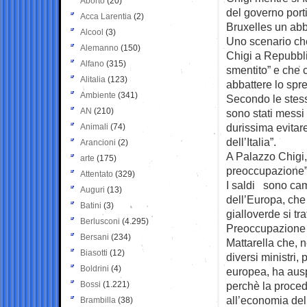
Aborto
(20)
del governo porti
Acca Larentia
(2)
Bruxelles un abb
Alcool
(3)
Uno scenario che
Alemanno
(150)
Chigi a Repubbl
Alfano
(315)
smentito” e che 
Alitalia
(123)
abbattere lo spre
Ambiente
(341)
Secondo le stess
AN
(210)
sono stati messi
durissima evitare
Animali
(74)
dell’Italia”.
Arancioni
(2)
A Palazzo Chigi,
arte
(175)
preoccupazione” s
Attentato
(329)
I saldi sono cam
Auguri
(13)
dell’Europa, che
Batini
(3)
gialloverde si tr
Berlusconi
(4.295)
Preoccupazione 
Bersani
(234)
Mattarella che, n
Biasotti
(12)
diversi ministri,
Boldrini
(4)
europea, ha ausp
Bossi
(1.221)
perchè la proced
all’economia del
Brambilla
(38)