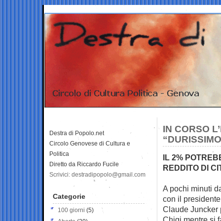
IN CORSO L
Destra di Popolo.net
“DURISSIMO
Circolo Genovese di Cultura e
Politica
IL 2% POTREB
Diretto da Riccardo Fucile
REDDITO DI C
Scrivici: destradipopolo@gmail.com
A pochi minuti d
Categorie
con il president
Claude Juncker 
100 giorni
(5)
Chigi mentre si f