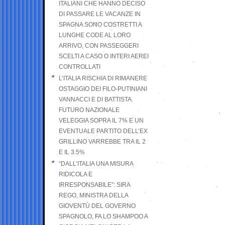
ITALIANI CHE HANNO DECISO
DI PASSARE LE VACANZE IN
SPAGNA SONO COSTRETTI A
LUNGHE CODE AL LORO
ARRIVO, CON PASSEGGERI
SCELTI A CASO O INTERI AEREI
CONTROLLATI
L’ITALIA RISCHIA DI RIMANERE
OSTAGGIO DEI FILO-PUTINIANI
VANNACCI E DI BATTISTA.
FUTURO NAZIONALE
VELEGGIA SOPRA IL 7% E UN
EVENTUALE PARTITO DELL’EX
GRILLINO VARREBBE TRA IL 2
E IL 3.5%
“DALL’ITALIA UNA MISURA
RIDICOLA E
IRRESPONSABILE”: SIRA
REGO, MINISTRA DELLA
GIOVENTÙ DEL GOVERNO
SPAGNOLO, FA LO SHAMPOO A