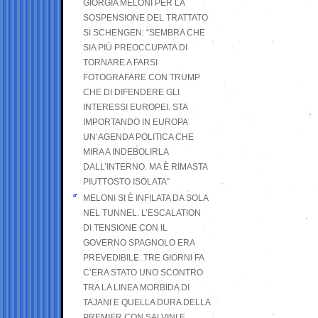
GIORGIA MELONI PER LA
SOSPENSIONE DEL TRATTATO
SI SCHENGEN: “SEMBRA CHE
SIA PIÙ PREOCCUPATA DI
TORNARE A FARSI
FOTOGRAFARE CON TRUMP
CHE DI DIFENDERE GLI
INTERESSI EUROPEI. STA
IMPORTANDO IN EUROPA
UN’AGENDA POLITICA CHE
MIRA A INDEBOLIRLA
DALL’INTERNO. MA È RIMASTA
PIUTTOSTO ISOLATA”
MELONI SI È INFILATA DA SOLA
NEL TUNNEL. L’ESCALATION
DI TENSIONE CON IL
GOVERNO SPAGNOLO ERA
PREVEDIBILE: TRE GIORNI FA
C’ERA STATO UNO SCONTRO
TRA LA LINEA MORBIDA DI
TAJANI E QUELLA DURA DELLA
PREMIER CON SALVINI E