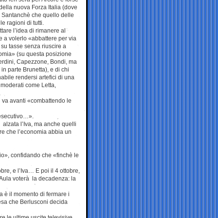
della nuova Forza Italia (dove
hi Santanchè che quello delle
 ragioni di tutti.
tare l’idea di rimanere al
e a volerlo «abbattere per via
 su tasse senza riuscire a
nomia» (su questa posizione
erdini, Capezzone, Bondi, ma
in parte Brunetta), e di chi
abile rendersi artefici di una
 i moderati come Letta,
si va avanti «combattendo le
’esecutivo…».
à alzata l’Iva, ma anche quelli
tare che l’economia abbia un
io», confidando che «finchè le
re, e l’Iva… E poi il 4 ottobre,
’Aula voterà la decadenza: la
ia è il momento di fermare i
tesa che Berlusconi decida
 le ultime uscite televisive