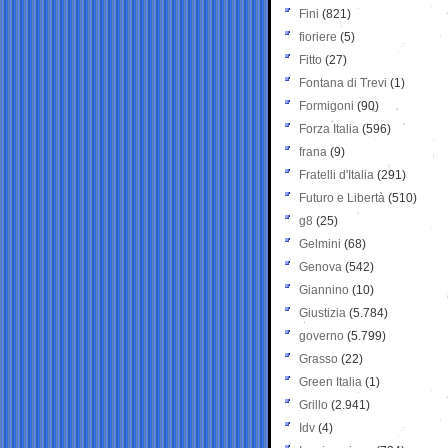
Fini
(821)
fioriere
(5)
Fitto
(27)
Fontana di Trevi
(1)
Formigoni
(90)
Forza Italia
(596)
frana
(9)
Fratelli d'Italia
(291)
Futuro e Libertà
(510)
g8
(25)
Gelmini
(68)
Genova
(542)
Giannino
(10)
Giustizia
(5.784)
governo
(5.799)
Grasso
(22)
Green Italia
(1)
Grillo
(2.941)
Idv
(4)