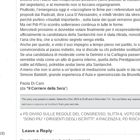
del segretario), e al momento non si toccano organigrammi.
Piuttosto, l’emergenza oggi è «raccogliere le firme per i referendum sulla g
proposti dai Radicali, dice Luca D’Alessandro, e infatti Verdini sta stre
perchè portino «risultati importanti» , sulla base dei quali verranno giudi
Ma nel Pdl-FI lo scontro sotterraneo continua in tutte le forme.
Mercoledì prossimo si dovrebbe votare finalmente per il vicepresidente
ufficialmente la candidatura della Santanchè non è stata ritirata, nonosta
l’aria che tira, che a scrutinio segreto venga eletta.
Anche per questo, e visto il suo impegno a tempo pieno nel partito, lo 
convincendola al passo indietro, ma si discute su chi potrebbe sostituir
Se una candidatura di moderate come la Gelmini o la Carfagna pass
verrebbe vista come un atto di guerra interno, quella della Prestigiacomo
ostile ad Alfano), potrebbe andar bene alla Santanchè.
A meno che non si arrivi a un’ipotesi di mediazione sulla quale si sta 
Simone Baldelli, grande esperienza d’Aula e sponsorizzato da Brunett
)
Paola Di Caro
(da
“il Corriere della Sera
“)
This entry was posted on sabato, Settembre 21st, 2013 at 21:48 and is filed under
PdL
. You can follow any respons
can
leave a response
, or
trackback
from your own site.
«
PD DIVISO SULLE REGOLE DEL CONGRESSO, SLITTA IL VOTO 
“SONO PIU’ I DIRIGENTI DEGLI ISCRITTI”: A PIACENZA IL PD RI
Leave a Reply
19)