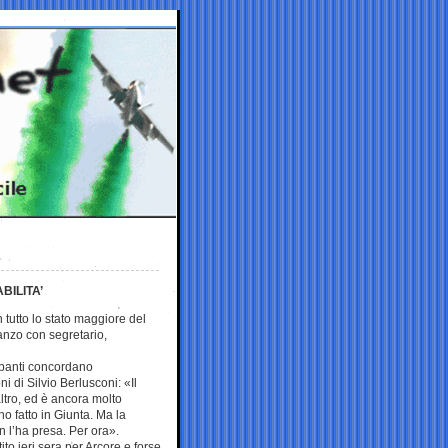
BILITA’
 tutto lo stato maggiore del
ranzo con segretario,
ecipanti concordano
ni di Silvio Berlusconi: «Il
ltro, ed è ancora molto
o fatto in Giunta. Ma la
n l’ha presa. Per ora».
to ieri sera per Arcore e forse