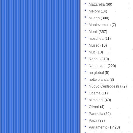
Mattarella
(60)
Meloni
(14)
Milano
(300)
Montezemolo
(7)
Monti
(357)
moschea
(11)
Musso
(10)
Muti
(10)
Napoli
(319)
Napolitano
(220)
no global
(5)
notte bianca
(3)
Nuovo Centrodestra
(2)
Obama
(11)
olimpiadi
(40)
Oliveri
(4)
Pannella
(29)
Papa
(33)
Parlamento
(1.428)