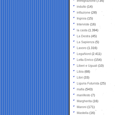
Immigrazione
(734)
indulto
(14)
inflazione
(26)
Ingroia
(15)
Interviste
(16)
la casta
(1.394)
La Destra
(45)
La Sapienza
(5)
Lavoro
(1.316)
LegaNord
(2.411)
Letta Enrico
(154)
Liberi e Uguali
(10)
Libia
(68)
Libri
(33)
Liguria Futurista
(25)
mafia
(543)
manifesto
(7)
Margherita
(16)
Maroni
(171)
Mastella
(16)