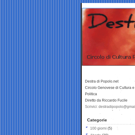
Destra di Popolo.net
Circolo Genovese di Cultura e
Politica
Diretto da Riccardo Fucile
Scrivici: destradipopolo@gma
Categorie
100 giorni
(5)