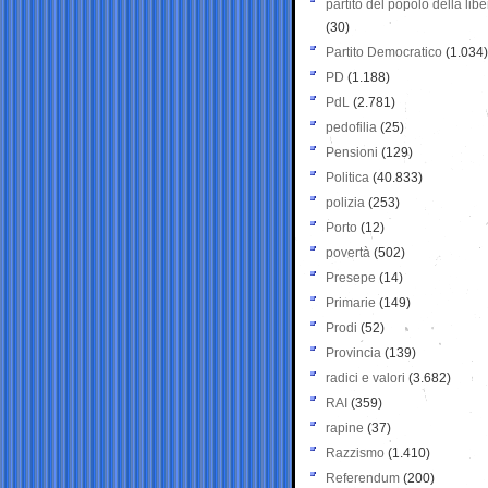
partito del popolo della libe
(30)
Partito Democratico
(1.034)
PD
(1.188)
PdL
(2.781)
pedofilia
(25)
Pensioni
(129)
Politica
(40.833)
polizia
(253)
Porto
(12)
povertà
(502)
Presepe
(14)
Primarie
(149)
Prodi
(52)
Provincia
(139)
radici e valori
(3.682)
RAI
(359)
rapine
(37)
Razzismo
(1.410)
Referendum
(200)