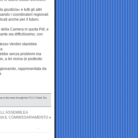
iustizia» e tutti gli altri
ssando i coordinatori regionali
cati anche per il futuro.
 della Camera in quota Pdl, e
nte sia difficilissimo, con
stesso Verdini starebbe
la.
erebbe senza problemi ma
, a lei vicina (e piuttosto
ragionando, rappresentata da
a.
es to this entry through the
RSS 2.0
feed. You
DELL’ASSEMBLEA
SCHIA IL COMMISSARIAMENTO
»