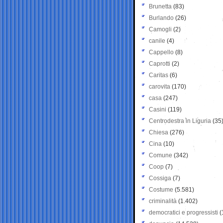
Brunetta
(83)
Burlando
(26)
Camogli
(2)
canile
(4)
Cappello
(8)
Caprotti
(2)
Caritas
(6)
carovita
(170)
casa
(247)
Casini
(119)
Centrodestra in Liguria
(35
Chiesa
(276)
Cina
(10)
Comune
(342)
Coop
(7)
Cossiga
(7)
Costume
(5.581)
criminalità
(1.402)
democratici e progressisti
(