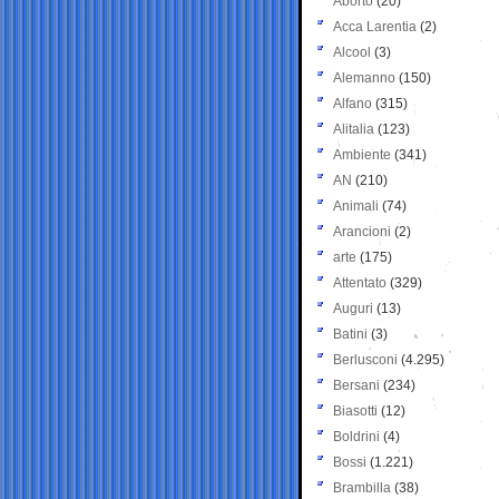
Aborto
(20)
Acca Larentia
(2)
Alcool
(3)
Alemanno
(150)
Alfano
(315)
Alitalia
(123)
Ambiente
(341)
AN
(210)
Animali
(74)
Arancioni
(2)
arte
(175)
Attentato
(329)
Auguri
(13)
Batini
(3)
Berlusconi
(4.295)
Bersani
(234)
Biasotti
(12)
Boldrini
(4)
Bossi
(1.221)
Brambilla
(38)