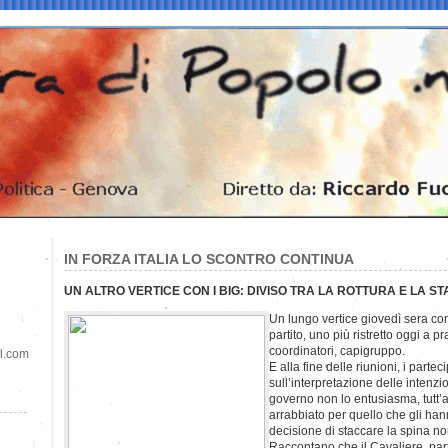
IN FORZA ITALIA LO SCONTRO CONTINUA
UN ALTRO VERTICE CON I BIG: DIVISO TRA LA ROTTURA E LA STA
Un lungo vertice giovedì sera con
partito, uno più ristretto oggi a p
coordinatori, capigruppo.
il.com
E alla fine delle riunioni, i part
sull’interpretazione delle intenzio
governo non lo entusiasma, tutt’a
arrabbiato per quello che gli hann
decisione di staccare la spina no
Raccontano che il Cavaliere, parti