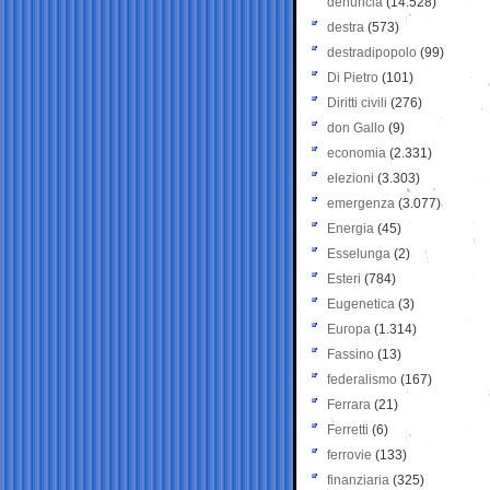
denuncia
(14.528)
destra
(573)
destradipopolo
(99)
Di Pietro
(101)
Diritti civili
(276)
don Gallo
(9)
economia
(2.331)
elezioni
(3.303)
emergenza
(3.077)
Energia
(45)
Esselunga
(2)
Esteri
(784)
Eugenetica
(3)
Europa
(1.314)
Fassino
(13)
federalismo
(167)
Ferrara
(21)
Ferretti
(6)
ferrovie
(133)
finanziaria
(325)