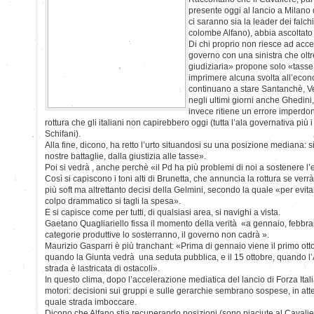
presente oggi al lancio a Milano 
ci saranno sia la leader dei falc
colombe Alfano), abbia ascoltato le
Di chi proprio non riesce ad accet
governo con una sinistra che oltr
giudiziaria» propone solo «tasse
imprimere alcuna svolta all’eco
continuano a stare Santanchè, V
negli ultimi giorni anche Ghedini, 
invece ritiene un errore imperdon
rottura che gli italiani non capirebbero oggi (tutta l’ala governativa più
Schifani).
Alla fine, dicono, ha retto l’urto situandosi su una posizione mediana: 
nostre battaglie, dalla giustizia alle tasse».
Poi si vedrà , anche perchè «il Pd ha più problemi di noi a sostenere l
Così si capiscono i toni alti di Brunetta, che annuncia la rottura se verr
più soft ma altrettanto decisi della Gelmini, secondo la quale «per evi
colpo drammatico si tagli la spesa».
E si capisce come per tutti, di qualsiasi area, si navighi a vista.
Gaetano Quagliariello fissa il momento della verità «a gennaio, febbra
categorie produttive lo sosterranno, il governo non cadrà ».
Maurizio Gasparri è più tranchant: «Prima di gennaio viene il primo ottob
quando la Giunta vedrà una seduta pubblica, e il 15 ottobre, quando l
strada è lastricata di ostacoli».
In questo clima, dopo l’accelerazione mediatica del lancio di Forza Ital
motori: decisioni sui gruppi e sulle gerarchie sembrano sospese, in at
quale strada imboccare.
Dicono che Alfano stia recuperando posizioni (sono piaciute al Cavaliere