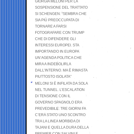
GIORGIA MELONI PER LA
SOSPENSIONE DEL TRATTATO
SI SCHENGEN: “SEMBRA CHE
SIA PIÙ PREOCCUPATA DI
TORNARE A FARSI
FOTOGRAFARE CON TRUMP
CHE DI DIFENDERE GLI
INTERESSI EUROPEI. STA
IMPORTANDO IN EUROPA
UN’AGENDA POLITICA CHE
MIRA A INDEBOLIRLA
DALL’INTERNO. MA È RIMASTA
PIUTTOSTO ISOLATA”
MELONI SI È INFILATA DA SOLA
NEL TUNNEL. L’ESCALATION
DI TENSIONE CON IL
GOVERNO SPAGNOLO ERA
PREVEDIBILE: TRE GIORNI FA
C’ERA STATO UNO SCONTRO
TRA LA LINEA MORBIDA DI
TAJANI E QUELLA DURA DELLA
PREMIER CON SALVINI E