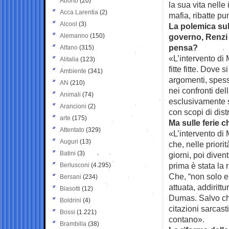
Aborto
(20)
la sua vita nelle
Acca Larentia
(2)
mafia, ribatte pu
Alcool
(3)
La polemica sul
Alemanno
(150)
governo, Renzi
pensa?
Alfano
(315)
«L’intervento di
Alitalia
(123)
fitte fitte. Dove s
Ambiente
(341)
argomenti, spess
AN
(210)
nei confronti del
Animali
(74)
esclusivamente s
Arancioni
(2)
con scopi di dis
arte
(175)
Ma sulle ferie 
Attentato
(329)
«L’intervento di
Auguri
(13)
che, nelle priori
Batini
(3)
giorni, poi diven
prima è stata la 
Berlusconi
(4.295)
Che, “non solo e 
Bersani
(234)
attuata, addiritt
Biasotti
(12)
Dumas. Salvo che 
Boldrini
(4)
citazioni sarcast
Bossi
(1.221)
contano».
Brambilla
(38)