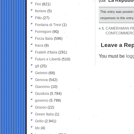
Fini
(821)
fioriere
(5)
This entry was posted o
Fitto
(27)
responses to this entr
Fontana di Trevi
(1)
«
IL CAMERAMAN PE
Formigoni
(90)
CONFCOMMERCIO
Forza Italia
(596)
Leave a Rep
frana
(9)
Fratelli d'Italia
(291)
You must be
log
Futuro e Libertà
(510)
g8
(25)
Gelmini
(68)
Genova
(542)
Giannino
(10)
Giustizia
(5.784)
governo
(5.799)
Grasso
(22)
Green Italia
(1)
Grillo
(2.941)
Idv
(4)