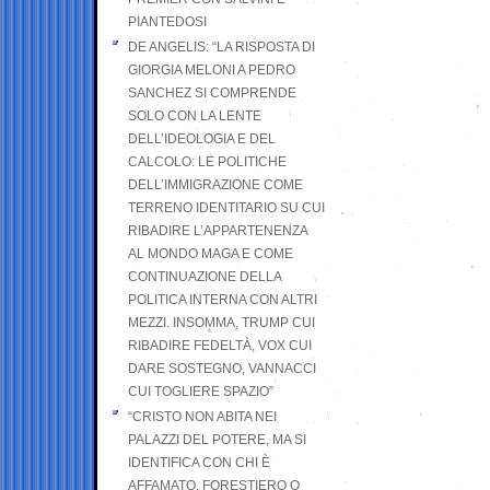
PIANTEDOSI
DE ANGELIS: “LA RISPOSTA DI
GIORGIA MELONI A PEDRO
SANCHEZ SI COMPRENDE
SOLO CON LA LENTE
DELL’IDEOLOGIA E DEL
CALCOLO: LE POLITICHE
DELL’IMMIGRAZIONE COME
TERRENO IDENTITARIO SU CUI
RIBADIRE L’APPARTENENZA
AL MONDO MAGA E COME
CONTINUAZIONE DELLA
POLITICA INTERNA CON ALTRI
MEZZI. INSOMMA, TRUMP CUI
RIBADIRE FEDELTÀ, VOX CUI
DARE SOSTEGNO, VANNACCI
CUI TOGLIERE SPAZIO”
“CRISTO NON ABITA NEI
PALAZZI DEL POTERE, MA SI
IDENTIFICA CON CHI È
AFFAMATO, FORESTIERO O