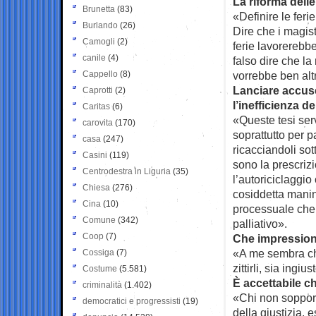
La riforma delle
Brunetta
(83)
«Definire le feri
Burlando
(26)
Dire che i magis
Camogli
(2)
ferie lavorerebbe
canile
(4)
falso dire che la
Cappello
(8)
vorrebbe ben alt
Lanciare accuse
Caprotti
(2)
l’inefficienza d
Caritas
(6)
«Queste tesi ser
carovita
(170)
soprattutto per p
casa
(247)
ricacciandoli sott
Casini
(119)
sono la prescrizio
Centrodestra in Liguria
(35)
l’autoriciclaggio
Chiesa
(276)
cosiddetta manin
Cina
(10)
processuale che 
Comune
(342)
palliativo».
Coop
(7)
Che impressione 
«A me sembra che
Cossiga
(7)
zittirli, sia ingi
Costume
(5.581)
È accettabile ch
criminalità
(1.402)
«Chi non sopporta
democratici e progressisti
(19)
della giustizia, 