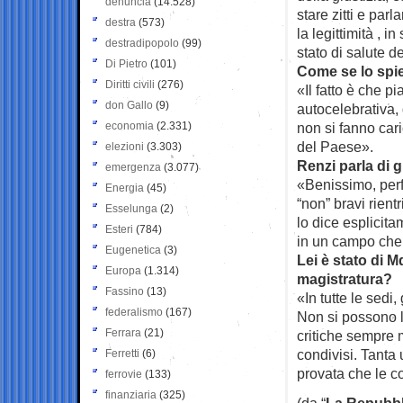
denuncia
(14.528)
stare zitti e pa
destra
(573)
la legittimità , i
destradipopolo
(99)
stato di salute d
Di Pietro
(101)
Come se lo spi
Diritti civili
(276)
«Il fatto è che p
don Gallo
(9)
autocelebrativa, 
economia
(2.331)
non si fanno car
del Paese».
elezioni
(3.303)
Renzi parla di g
emergenza
(3.077)
«Benissimo, perf
Energia
(45)
“non” bravi rient
Esselunga
(2)
lo dice esplicit
Esteri
(784)
in un campo che 
Eugenetica
(3)
Lei è stato di M
Europa
(1.314)
magistratura?
Fassino
(13)
«In tutte le sedi,
federalismo
(167)
Non si possono 
Ferrara
(21)
critiche sempre 
condivisi. Tanta 
Ferretti
(6)
provata che le co
ferrovie
(133)
finanziaria
(325)
(da “
La Repubbl