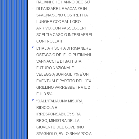
ITALIANI CHE HANNO DECISO
DI PASSARE LE VACANZE IN
SPAGNA SONO COSTRETTI A
LUNGHE CODE AL LORO
ARRIVO, CON PASSEGGERI
SCELTI A CASO O INTERI AEREI
CONTROLLATI
L’ITALIA RISCHIA DI RIMANERE
OSTAGGIO DEI FILO-PUTINIANI
VANNACCI E DI BATTISTA.
FUTURO NAZIONALE
VELEGGIA SOPRA IL 7% E UN
EVENTUALE PARTITO DELL’EX
GRILLINO VARREBBE TRA IL 2
E IL 3.5%
“DALL’ITALIA UNA MISURA
RIDICOLA E
IRRESPONSABILE”: SIRA
REGO, MINISTRA DELLA
GIOVENTÙ DEL GOVERNO
SPAGNOLO, FA LO SHAMPOO A