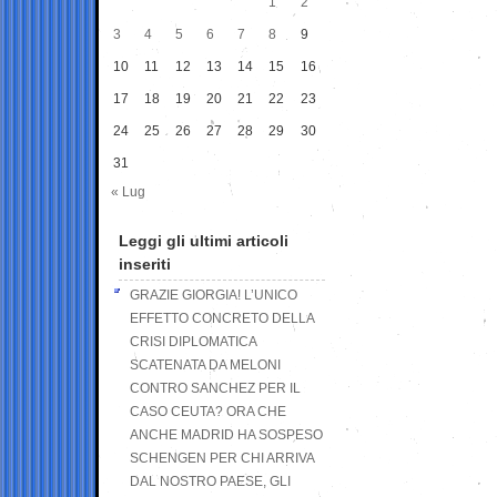
1
2
3
4
5
6
7
8
9
10
11
12
13
14
15
16
17
18
19
20
21
22
23
24
25
26
27
28
29
30
31
« Lug
Leggi gli ultimi articoli
inseriti
GRAZIE GIORGIA! L’UNICO
EFFETTO CONCRETO DELLA
CRISI DIPLOMATICA
SCATENATA DA MELONI
CONTRO SANCHEZ PER IL
CASO CEUTA? ORA CHE
ANCHE MADRID HA SOSPESO
SCHENGEN PER CHI ARRIVA
DAL NOSTRO PAESE, GLI