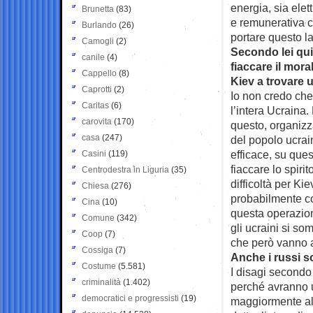
energia, sia elett
Brunetta
(83)
e remunerativa c
Burlando
(26)
portare questo la
Camogli
(2)
Secondo lei qui
canile
(4)
fiaccare il mor
Cappello
(8)
Kiev a trovare
Caprotti
(2)
Io non credo che
Caritas
(6)
l’intera Ucraina
carovita
(170)
questo, organizza
casa
(247)
del popolo ucrai
efficace, su que
Casini
(119)
fiaccare lo spiri
Centrodestra in Liguria
(35)
difficoltà per Ki
Chiesa
(276)
probabilmente co
Cina
(10)
questa operazione
Comune
(342)
gli ucraini si so
Coop
(7)
che però vanno a
Cossiga
(7)
Anche i russi s
Costume
(5.581)
I disagi secondo 
criminalità
(1.402)
perché avranno u
democratici e progressisti
(19)
maggiormente all