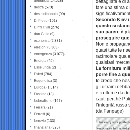
denuncia
(14.528)
dettagliate e di
fare una stima d
destra
(573)
significativament
destradipopolo
(99)
Secondo Kiev i 
Di Pietro
(101)
questo si stann
Diritti civili
(276)
suo parere è pl
don Gallo
(9)
proseguire ques
economia
(2.331)
Non è propaganda
elezioni
(3.303)
quasi tutte le r
emergenza
(3.077)
racimolare qua e
Energia
(45)
qualsiasi mercato
Esselunga
(2)
Le forniture mil
porre fine a qu
Esteri
(784)
Io credo che nes
Eugenetica
(3)
gli ucraini debb
Europa
(1.314)
elicotteri e da d
Fassino
(13)
cauti perché Put
federalismo
(167)
l’integrità russa
Ferrara
(21)
(da Fanpage)
Ferretti
(6)
ferrovie
(133)
This entry was posted 
finanziaria
(325)
responses to this entr