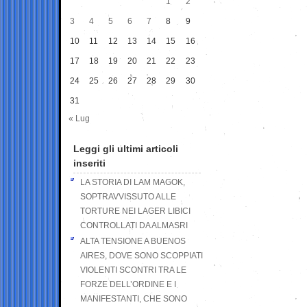
1
2
3
4
5
6
7
8
9
10
11
12
13
14
15
16
17
18
19
20
21
22
23
24
25
26
27
28
29
30
31
« Lug
Leggi gli ultimi articoli
inseriti
LA STORIA DI LAM MAGOK,
SOPTRAVVISSUTO ALLE
TORTURE NEI LAGER LIBICI
CONTROLLATI DA ALMASRI
ALTA TENSIONE A BUENOS
AIRES, DOVE SONO SCOPPIATI
VIOLENTI SCONTRI TRA LE
FORZE DELL’ORDINE E I
MANIFESTANTI, CHE SONO