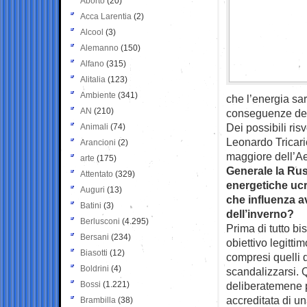
Aborto
(20)
Acca Larentia
(2)
Alcool
(3)
Alemanno
(150)
Alfano
(315)
Alitalia
(123)
Ambiente
(341)
che l’energia sa
AN
(210)
conseguenze del
Dei possibili ris
Animali
(74)
Leonardo Tricari
Arancioni
(2)
maggiore dell’Ae
arte
(175)
Generale la Rus
Attentato
(329)
energetiche ucr
Auguri
(13)
che influenza av
Batini
(3)
dell’inverno?
Berlusconi
(4.295)
Prima di tutto bi
Bersani
(234)
obiettivo legitti
Biasotti
(12)
compresi quelli 
Boldrini
(4)
scandalizzarsi.
Bossi
(1.221)
deliberatemene 
accreditata di un
Brambilla
(38)