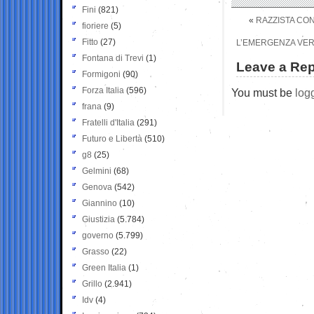
Fini
(821)
«
RAZZISTA CON
fioriere
(5)
Fitto
(27)
L’EMERGENZA VERA 
Fontana di Trevi
(1)
Leave a Rep
Formigoni
(90)
Forza Italia
(596)
You must be
log
frana
(9)
Fratelli d'Italia
(291)
Futuro e Libertà
(510)
g8
(25)
Gelmini
(68)
Genova
(542)
Giannino
(10)
Giustizia
(5.784)
governo
(5.799)
Grasso
(22)
Green Italia
(1)
Grillo
(2.941)
Idv
(4)