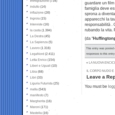
Immigrazione
(734)
guardare un film
indulto
(14)
famiglia deve es
inflazione
(26)
sprona a diventa
Ingroia
(15)
apparecchi la ta
responsabilità .
Interviste
(16)
rubando la vita. 
la casta
(1.394)
La Destra
(45)
(da “
Huffington
La Sapienza
(5)
Lavoro
(1.316)
This entry was posted 
LegaNord
(2.411)
responses to this entr
Letta Enrico
(154)
«
LA NUOVA ENCIC
Liberi e Uguali
(10)
IL CORPO NUDO E 
Libia
(68)
Leave a Rep
Libri
(33)
Liguria Futurista
(25)
You must be
log
mafia
(543)
manifesto
(7)
Margherita
(16)
Maroni
(171)
Mastella
(16)