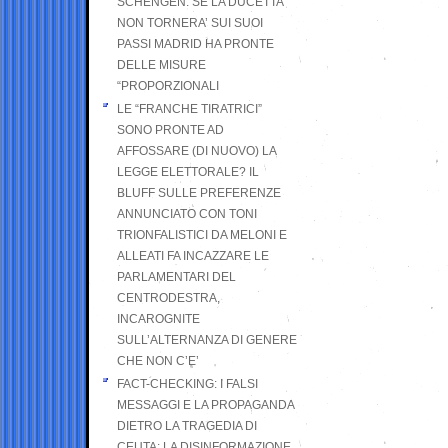
SCHENGEN. SE LA DUCETTA
NON TORNERA’ SUI SUOI
PASSI MADRID HA PRONTE
DELLE MISURE
“PROPORZIONALI
LE “FRANCHE TIRATRICI”
SONO PRONTE AD
AFFOSSARE (DI NUOVO) LA
LEGGE ELETTORALE? IL
BLUFF SULLE PREFERENZE
ANNUNCIATO CON TONI
TRIONFALISTICI DA MELONI E
ALLEATI FA INCAZZARE LE
PARLAMENTARI DEL
CENTRODESTRA,
INCAROGNITE
SULL’ALTERNANZA DI GENERE
CHE NON C’E’
FACT-CHECKING: I FALSI
MESSAGGI E LA PROPAGANDA
DIETRO LA TRAGEDIA DI
CEUTA: LA DISINFORMAZIONE