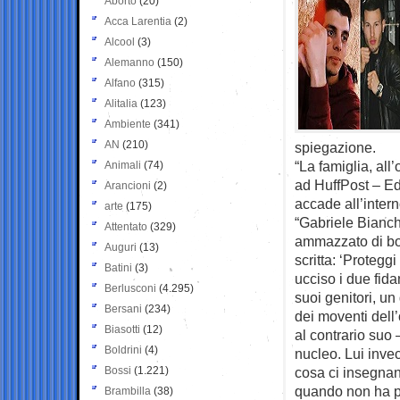
Aborto
(20)
Acca Larentia
(2)
Alcool
(3)
Alemanno
(150)
Alfano
(315)
Alitalia
(123)
Ambiente
(341)
AN
(210)
spiegazione.
“La famiglia, all’
Animali
(74)
ad HuffPost – Ed
Arancioni
(2)
accade all’intern
arte
(175)
“Gabriele Bianch
Attentato
(329)
ammazzato di bot
Auguri
(13)
scritta: ‘Protegg
Batini
(3)
ucciso i due fid
Berlusconi
(4.295)
suoi genitori, un
Bersani
(234)
dei moventi dell’
Biasotti
(12)
al contrario suo 
Boldrini
(4)
nucleo. Lui invec
Bossi
(1.221)
cosa ci insegnan
quando non ha pr
Brambilla
(38)