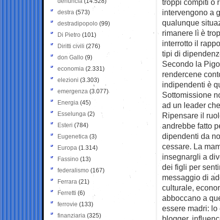
denuncia
(14.528)
troppi compiti o 
intervengono a ga
destra
(573)
qualunque situaz
destradipopolo
(99)
rimanere lì è tr
Di Pietro
(101)
interrotto il rap
Diritti civili
(276)
tipi di dipendenz
don Gallo
(9)
Secondo la Pigoz
economia
(2.331)
rendercene conto
elezioni
(3.303)
indipendenti è q
emergenza
(3.077)
Sottomissione no
Energia
(45)
ad un leader che
Esselunga
(2)
Ripensare il ruol
andrebbe fatto p
Esteri
(784)
dipendenti da n
Eugenetica
(3)
cessare. La mamm
Europa
(1.314)
insegnargli a di
Fassino
(13)
dei figli per sent
federalismo
(167)
messaggio di ado
Ferrara
(21)
culturale, econo
Ferretti
(6)
abboccano a ques
ferrovie
(133)
essere madri: lo
finanziaria
(325)
blogger, influenc