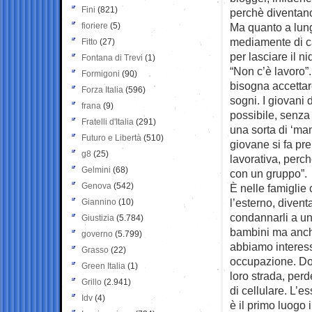
Fini
(821)
perchè diventano
fioriere
(5)
Ma quanto a lung
mediamente di c
Fitto
(27)
per lasciare il n
Fontana di Trevi
(1)
“Non c’è lavoro”
Formigoni
(90)
bisogna accettare
Forza Italia
(596)
sogni. I giovani 
frana
(9)
possibile, senza 
Fratelli d'Italia
(291)
una sorta di ‘ma
Futuro e Libertà
(510)
giovane si fa pr
g8
(25)
lavorativa, perc
Gelmini
(68)
con un gruppo”.
Genova
(542)
È nelle famiglie 
l’esterno, divent
Giannino
(10)
condannarli a un’
Giustizia
(5.784)
bambini ma anche 
governo
(5.799)
abbiamo interessi
Grasso
(22)
occupazione. Dob
Green Italia
(1)
loro strada, perd
Grillo
(2.941)
di cellulare. L’e
Idv
(4)
è il primo luogo