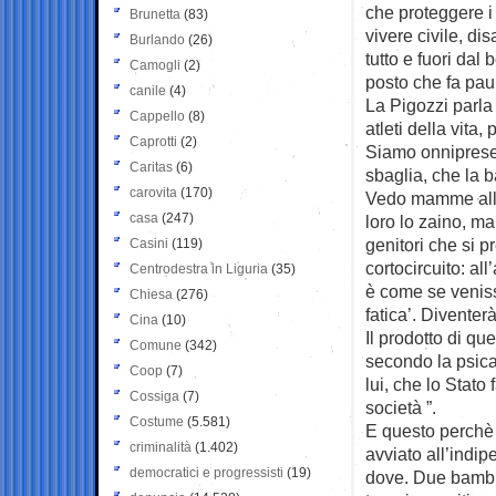
che proteggere i 
Brunetta
(83)
vivere civile, dis
Burlando
(26)
tutto e fuori da
Camogli
(2)
posto che fa pau
canile
(4)
La Pigozzi parla
Cappello
(8)
atleti della vit
Caprotti
(2)
Siamo onnipresen
Caritas
(6)
sbaglia, che la b
carovita
(170)
Vedo mamme alle
casa
(247)
loro lo zaino, m
genitori che si p
Casini
(119)
cortocircuito: al
Centrodestra in Liguria
(35)
è come se veniss
Chiesa
(276)
fatica’. Diventer
Cina
(10)
Il prodotto di qu
Comune
(342)
secondo la psican
Coop
(7)
lui, che lo Stato
Cossiga
(7)
società ”.
Costume
(5.581)
E questo perchè f
criminalità
(1.402)
avviato all’indi
democratici e progressisti
(19)
dove. Due bambin