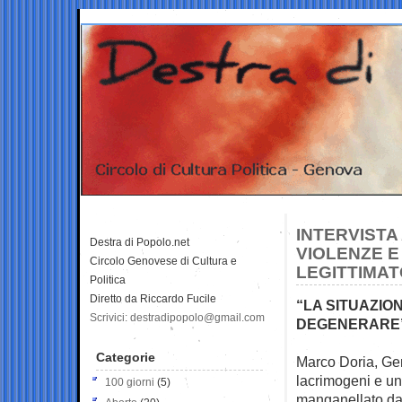
INTERVISTA
Destra di Popolo.net
VIOLENZE E 
Circolo Genovese di Cultura e
LEGITTIMAT
Politica
Diretto da Riccardo Fucile
“LA SITUAZI
Scrivici: destradipopolo@gmail.com
DEGENERARE
Categorie
Marco Doria, Gen
lacrimogeni e u
100 giorni
(5)
manganellato da