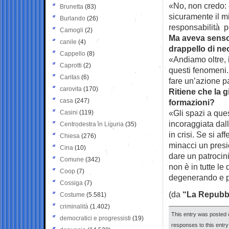
«No, non credo: 
Brunetta
(83)
sicuramente il mi
Burlando
(26)
responsabilità 
Camogli
(2)
Ma aveva senso 
canile
(4)
drappello di neo
Cappello
(8)
«Andiamo oltre, 
Caprotti
(2)
questi fenomeni.
Caritas
(6)
fare un’azione pac
carovita
(170)
Ritiene che la 
casa
(247)
formazioni?
«Gli spazi a que
Casini
(119)
incoraggiata dal
Centrodestra in Liguria
(35)
in crisi. Se si a
Chiesa
(276)
minacci un presi
Cina
(10)
dare un patrocini
Comune
(342)
non è in tutte le
Coop
(7)
degenerando e p
Cossiga
(7)
(da
“La Repubb
Costume
(5.581)
criminalità
(1.402)
This entry was posted 
democratici e progressisti
(19)
responses to this entr