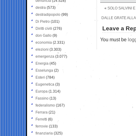
denuncia
(14.528)
destra
(573)
«
SOLO SALVINI 
destradipopolo
(99)
DALLE GRATE ALLA 
Di Pietro
(101)
Leave a Rep
Diritti civili
(276)
don Gallo
(9)
You must be
log
economia
(2.331)
elezioni
(3.303)
emergenza
(3.077)
Energia
(45)
Esselunga
(2)
Esteri
(784)
Eugenetica
(3)
Europa
(1.314)
Fassino
(13)
federalismo
(167)
Ferrara
(21)
Ferretti
(6)
ferrovie
(133)
finanziaria
(325)