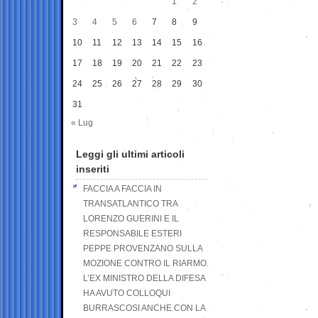
1
2
3
4
5
6
7
8
9
10
11
12
13
14
15
16
17
18
19
20
21
22
23
24
25
26
27
28
29
30
31
« Lug
Leggi gli ultimi articoli
inseriti
FACCIA A FACCIA IN
TRANSATLANTICO TRA
LORENZO GUERINI E IL
RESPONSABILE ESTERI
PEPPE PROVENZANO SULLA
MOZIONE CONTRO IL RIARMO.
L’EX MINISTRO DELLA DIFESA
HA AVUTO COLLOQUI
BURRASCOSI ANCHE CON LA