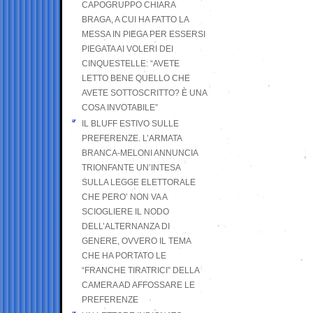
CAPOGRUPPO CHIARA
BRAGA, A CUI HA FATTO LA
MESSA IN PIEGA PER ESSERSI
PIEGATA AI VOLERI DEI
CINQUESTELLE: “AVETE
LETTO BENE QUELLO CHE
AVETE SOTTOSCRITTO? È UNA
COSA INVOTABILE”
IL BLUFF ESTIVO SULLE
PREFERENZE. L’ARMATA
BRANCA-MELONI ANNUNCIA
TRIONFANTE UN’INTESA
SULLA LEGGE ELETTORALE
CHE PERO’ NON VA A
SCIOGLIERE IL NODO
DELL’ALTERNANZA DI
GENERE, OVVERO IL TEMA
CHE HA PORTATO LE
“FRANCHE TIRATRICI” DELLA
CAMERA AD AFFOSSARE LE
PREFERENZE