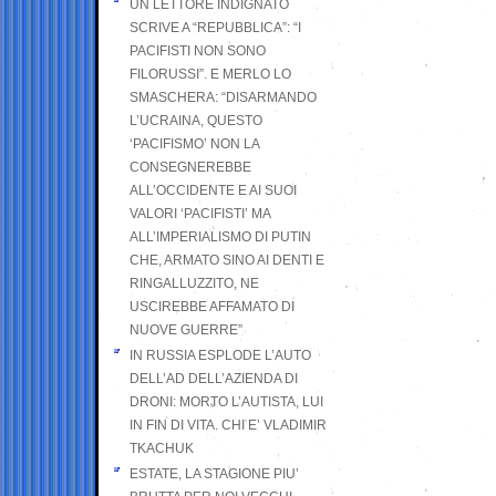
UN LETTORE INDIGNATO
SCRIVE A “REPUBBLICA”: “I
PACIFISTI NON SONO
FILORUSSI”. E MERLO LO
SMASCHERA: “DISARMANDO
L’UCRAINA, QUESTO
‘PACIFISMO’ NON LA
CONSEGNEREBBE
ALL’OCCIDENTE E AI SUOI
VALORI ‘PACIFISTI’ MA
ALL’IMPERIALISMO DI PUTIN
CHE, ARMATO SINO AI DENTI E
RINGALLUZZITO, NE
USCIREBBE AFFAMATO DI
NUOVE GUERRE”
IN RUSSIA ESPLODE L’AUTO
DELL’AD DELL’AZIENDA DI
DRONI: MORTO L’AUTISTA, LUI
IN FIN DI VITA. CHI E’ VLADIMIR
TKACHUK
ESTATE, LA STAGIONE PIU’