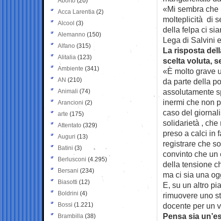
Aborto
(20)
«Mi sembra che l
Acca Larentia
(2)
molteplicità di 
Alcool
(3)
della felpa ci sia
Alemanno
(150)
Lega di Salvini e
Alfano
(315)
La risposta dell
Alitalia
(123)
scelta voluta, 
Ambiente
(341)
«È molto grave u
AN
(210)
da parte della po
assolutamente s
Animali
(74)
inermi che non p
Arancioni
(2)
caso del giornali
arte
(175)
solidarietà , ch
Attentato
(329)
preso a calci in 
Auguri
(13)
registrare che s
Batini
(3)
convinto che un 
Berlusconi
(4.295)
della tensione c
Bersani
(234)
ma ci sia una ogg
Biasotti
(12)
E, su un altro pi
Boldrini
(4)
rimuovere uno st
Bossi
(1.221)
docente per un v
Pensa sia un’es
Brambilla
(38)