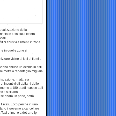
elocalizzazione della
sta in tutta Italia lettera
cali.
ifici abusivi esistenti in zone
che in quelle zone si
zzare vicino ai letti di fiumi e
anno chiuso un occhio in tutti
che mette a repentaglio migliaia
razione, infatti, sta
i incentivi gli abitanti delle
mento a 180 gradi rispetto agli
ncia siciliana.
 se andrà in porto, potrà
 fiscali. Ecco perchè in uno
itano il governo a cancellare
, Tasi e Imu, e a detrarre le