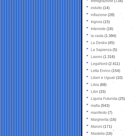
Immigrazione
(734)
indulto
(14)
inflazione
(26)
Ingroia
(15)
Interviste
(16)
la casta
(1.394)
La Destra
(45)
La Sapienza
(5)
Lavoro
(1.316)
LegaNord
(2.411)
Letta Enrico
(154)
Liberi e Uguali
(10)
Libia
(68)
Libri
(33)
Liguria Futurista
(25)
mafia
(543)
manifesto
(7)
Margherita
(16)
Maroni
(171)
Mastella
(16)