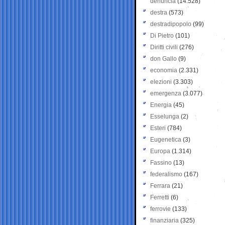
denuncia
(14.528)
destra
(573)
destradipopolo
(99)
Di Pietro
(101)
Diritti civili
(276)
don Gallo
(9)
economia
(2.331)
elezioni
(3.303)
emergenza
(3.077)
Energia
(45)
Esselunga
(2)
Esteri
(784)
Eugenetica
(3)
Europa
(1.314)
Fassino
(13)
federalismo
(167)
Ferrara
(21)
Ferretti
(6)
ferrovie
(133)
finanziaria
(325)