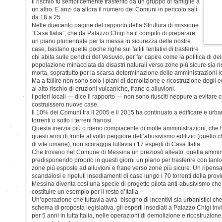
Il rischio fu semplicemente trasferito da un gruppo di famiglie a
un altro. E anzi da allora il numero dei Comuni in pericolo salì
da 18 a 25.
Nelle duecento pagine del rapporto della Struttura di missione
“Casa Italia”, che da Palazzo Chigi ha il compito di preparare
un piano pluriennale per la messa in sicurezza delle nostre
case, bastano quelle poche righe sui falliti tentativi di trasferire
chi abita sulle pendici del Vesuvio, per far capire come la politica di d
popolazione minacciata da disastri naturali verso zone più sicure sia rima
morta, soprattutto per la scarsa determinazione delle amministrazioni lo
Ma a fallire non sono solo i piani di demolizione e ricostruzione degli ed
al alto rischio di eruzioni vulcaniche, frane o alluvioni.
I poteri locali — dice il rapporto — non sono riusciti neppure a evitare 
costruissero nuove case.
Il 10% dei Comuni tra il 2005 e il 2015 ha continuato a edificare e urbani
torrenti o sotto i terreni franosi.
Questa inerzia più o meno compiacente di molte amministrazioni, che h
questi anni di fronte al volto peggiore dell’abusivismo edilizio (quello 
di vite umane), non scoraggia tuttavia i 17 esperti di Casa Italia.
Che trovano nel Comune di Messina un prezioso alleato: quella amminist
predisponendo proprio in questi giorni un piano per trasferire con tanto d
zone più esposte ad alluvioni e frane verso zone più sicure. Un ripensa
scandalosi e ripetuti insediamenti di case lungo i 70 torrenti della provi
Messina diventa così una specie di progetto pilota anti-abusivismo che
costituire un esempio per il resto d’Italia.
Un’operazione che tuttavia avrà bisogno di incentivi sia urbanistici che
schema di proposta legislativa, gli esperti insediati a Palazzo Chigi inv
per 5 anni in tutta Italia, nelle operazioni di demolizione e ricostruzione