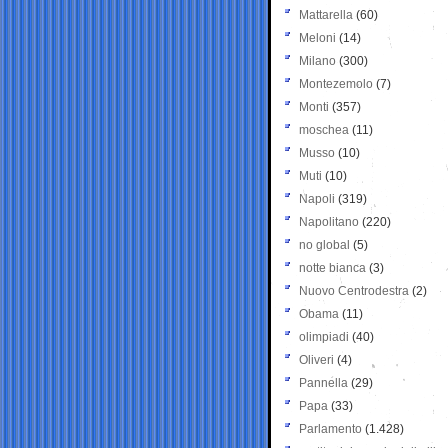
Mattarella
(60)
Meloni
(14)
Milano
(300)
Montezemolo
(7)
Monti
(357)
moschea
(11)
Musso
(10)
Muti
(10)
Napoli
(319)
Napolitano
(220)
no global
(5)
notte bianca
(3)
Nuovo Centrodestra
(2)
Obama
(11)
olimpiadi
(40)
Oliveri
(4)
Pannella
(29)
Papa
(33)
Parlamento
(1.428)