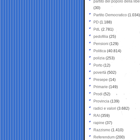
partito del popolo della libe
(30)
Partito Democratico
(1.034)
PD
(1.188)
PdL
(2.781)
pedofilia
(25)
Pensioni
(129)
Politica
(40.814)
polizia
(253)
Porto
(12)
povertà
(502)
Presepe
(14)
Primarie
(149)
Prodi
(52)
Provincia
(139)
radici e valori
(3.682)
RAI
(359)
rapine
(37)
Razzismo
(1.410)
Referendum
(200)