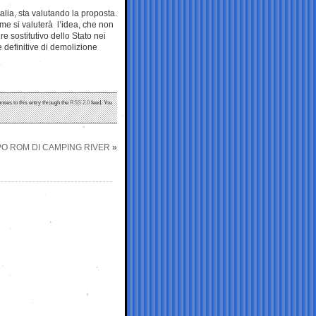
talia, sta valutando la proposta.
me si valuterà l’idea, che non
re sostitutivo dello Stato nei
 definitive di demolizione
nses to this entry through the
RSS 2.0
feed. You
PO ROM DI CAMPING RIVER
»