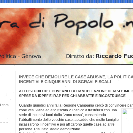
INVECE CHE DEMOLIRE LE CASE ABUSIVE, LA POLITIC
INCENTIVI E CINQUE ANNI DI SGRAVI FISCALI
ALLO STUDIO DEL GOVERNO LA CANCELLAZIONE DI TASI E IMU 
SPESE DA IRPEF E IRAP PER CHI ABBATTE E RICOSTRUISCE
il.com
Quando quindici anni fa la Regione Campania cercò di convincere parte
zone vesuviane ad alto rischio vulcanico a trasferirsi con una
serie di incentivi fuori dalla “zona rossa”, consentendo
l’abbattimento delle vecchie case, accadde che molte famiglie
incassarono l’incentivo e poi affittarono quelle case ad altre
persone. Risultato: addio demolizione.