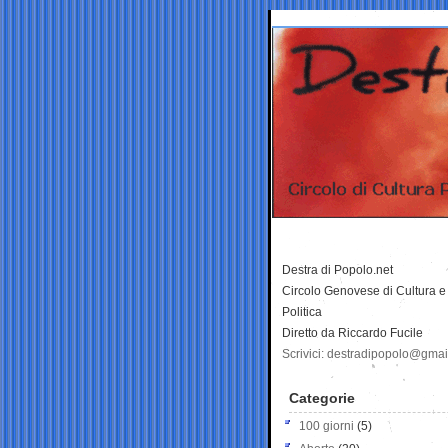
Destra di Popolo.net
Circolo Genovese di Cultura e
Politica
Diretto da Riccardo Fucile
Scrivici: destradipopolo@gma
Categorie
100 giorni
(5)