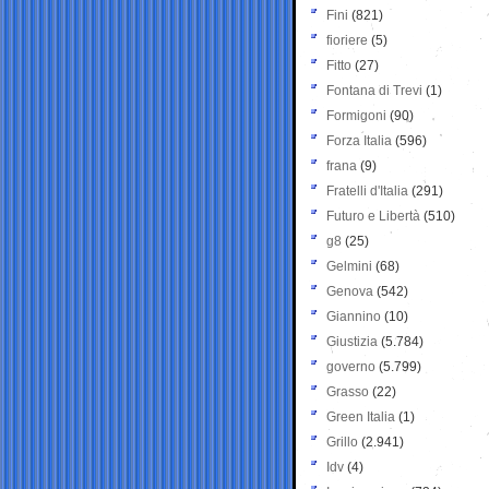
Fini
(821)
fioriere
(5)
Fitto
(27)
Fontana di Trevi
(1)
Formigoni
(90)
Forza Italia
(596)
frana
(9)
Fratelli d'Italia
(291)
Futuro e Libertà
(510)
g8
(25)
Gelmini
(68)
Genova
(542)
Giannino
(10)
Giustizia
(5.784)
governo
(5.799)
Grasso
(22)
Green Italia
(1)
Grillo
(2.941)
Idv
(4)