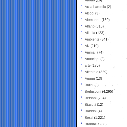
Aborto
(20)
Acca Larentia
(2)
Alcool
(3)
Alemanno
(150)
Alfano
(315)
Alitalia
(123)
Ambiente
(341)
AN
(210)
Animali
(74)
Arancioni
(2)
arte
(175)
Attentato
(329)
Auguri
(13)
Batini
(3)
Berlusconi
(4.295)
Bersani
(234)
Biasotti
(12)
Boldrini
(4)
Bossi
(1.221)
Brambilla
(38)