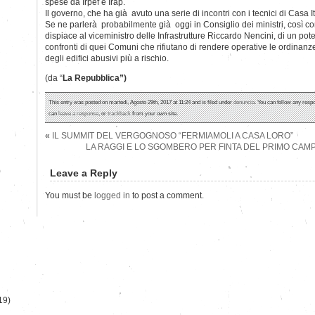
spese da Irpef e Irap.
Il governo, che ha già avuto una serie di incontri con i tecnici di Casa I
Se ne parlerà probabilmente già oggi in Consiglio dei ministri, così co
dispiace al viceministro delle Infrastrutture Riccardo Nencini, di un pote
confronti di quei Comuni che rifiutano di rendere operative le ordinanze
degli edifici abusivi più a rischio.
(da “
La Repubblica”)
This entry was posted on martedì, Agosto 29th, 2017 at 11:24 and is filed under
denuncia
. You can follow any respo
can
leave a response
, or
trackback
from your own site.
«
IL SUMMIT DEL VERGOGNOSO “FERMIAMOLI A CASA LORO”
LA RAGGI E LO SGOMBERO PER FINTA DEL PRIMO CAM
)
Leave a Reply
You must be
logged in
to post a comment.
19)