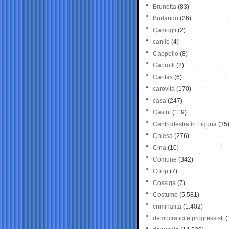
Brunetta
(83)
Burlando
(26)
Camogli
(2)
canile
(4)
Cappello
(8)
Caprotti
(2)
Caritas
(6)
carovita
(170)
casa
(247)
Casini
(119)
Centrodestra in Liguria
(35
Chiesa
(276)
Cina
(10)
Comune
(342)
Coop
(7)
Cossiga
(7)
Costume
(5.581)
criminalità
(1.402)
democratici e progressisti
(