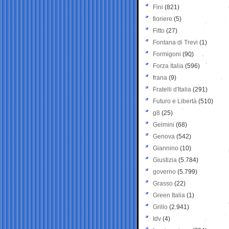
Fini
(821)
fioriere
(5)
Fitto
(27)
Fontana di Trevi
(1)
Formigoni
(90)
Forza Italia
(596)
frana
(9)
Fratelli d'Italia
(291)
Futuro e Libertà
(510)
g8
(25)
Gelmini
(68)
Genova
(542)
Giannino
(10)
Giustizia
(5.784)
governo
(5.799)
Grasso
(22)
Green Italia
(1)
Grillo
(2.941)
Idv
(4)