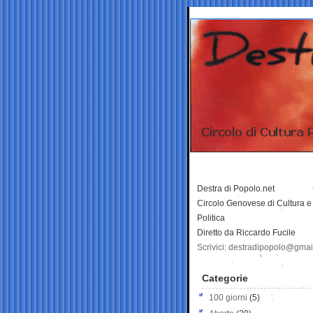
Destra di Popolo.net
Circolo Genovese di Cultura e
Politica
Diretto da Riccardo Fucile
Scrivici: destradipopolo@gma
Categorie
100 giorni
(5)