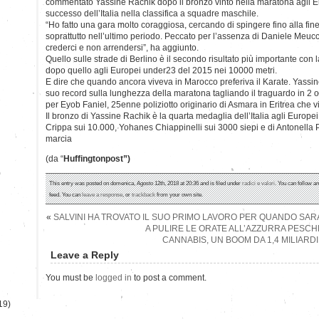
commentato Yassine Rachik dopo il bronzo vinto nella maratona agli Euro
successo dell’Italia nella classifica a squadre maschile.
“Ho fatto una gara molto coraggiosa, cercando di spingere fino alla fin
soprattutto nell’ultimo periodo. Peccato per l’assenza di Daniele Meuc
crederci e non arrendersi”, ha aggiunto.
Quello sulle strade di Berlino è il secondo risultato più importante con 
dopo quello agli Europei under23 del 2015 nei 10000 metri.
E dire che quando ancora viveva in Marocco preferiva il Karate. Yassin
suo record sulla lunghezza della maratona tagliando il traguardo in 2 o
per Eyob Faniel, 25enne poliziotto originario di Asmara in Eritrea che
Il bronzo di Yassine Rachik è la quarta medaglia dell’Italia agli Europ
Crippa sui 10.000, Yohanes Chiappinelli sui 3000 siepi e di Antonella
marcia
(da “
Huffingtonpost”)
)
This entry was posted on domenica, Agosto 12th, 2018 at 20:36 and is filed under
radici e valori
. You can follow a
feed. You can
leave a response
, or
trackback
from your own site.
«
SALVINI HA TROVATO IL SUO PRIMO LAVORO PER QUANDO SAR
A PULIRE LE ORATE ALL’AZZURRA PESCH
CANNABIS, UN BOOM DA 1,4 MILIARDI
Leave a Reply
You must be
logged in
to post a comment.
19)