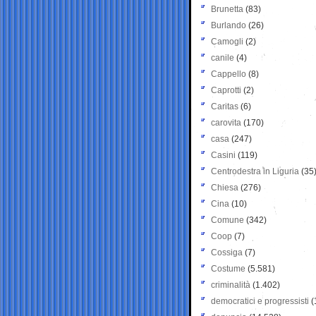
Brunetta
(83)
Burlando
(26)
Camogli
(2)
canile
(4)
Cappello
(8)
Caprotti
(2)
Caritas
(6)
carovita
(170)
casa
(247)
Casini
(119)
Centrodestra in Liguria
(35
Chiesa
(276)
Cina
(10)
Comune
(342)
Coop
(7)
Cossiga
(7)
Costume
(5.581)
criminalità
(1.402)
democratici e progressisti
(