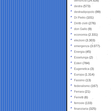
denuncia
(14.528)
destra
(573)
destradipopolo
(99)
Di Pietro
(101)
Diritti civili
(276)
don Gallo
(9)
economia
(2.331)
elezioni
(3.303)
emergenza
(3.077)
Energia
(45)
Esselunga
(2)
Esteri
(784)
Eugenetica
(3)
Europa
(1.314)
Fassino
(13)
federalismo
(167)
Ferrara
(21)
Ferretti
(6)
ferrovie
(133)
finanziaria
(325)