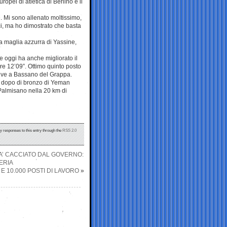
pei di atletica di Berlino e il
e. Mi sono allenato moltissimo,
ci, ma ho dimostrato che basta
la maglia azzurra di Yassine,
e oggi ha anche migliorato il
re 12’09”. Ottimo quinto posto
 vive a Bassano del Grappa.
ei dopo di bronzo di Yeman
 Palmisano nella 20 km di
ny responses to this entry through the
RSS 2.0
A’ CACCIATO DAL GOVERNO:
ERIA
 E 10.000 POSTI DI LAVORO
»