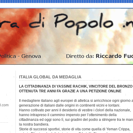
ITALIA GLOBAL DA MEDAGLIA
LA CITTADINANZA DI YASSINE RACHIK, VINCITORE DEL BRONZ
OTTENUTA TRE ANNI FA GRAZIE A UNA PETIZIONE ONLINE
Il medagliere italiano agli europei di atletica si arricchisce ogni giorno
il.com
generazione di italiani dalle origini in continenti vicini e lontani.
Hanno coltivato per anni il desiderio di vestire i colori della nazionale,
hanno intrapreso il cammino impervio per l’ottenimento della
cittadinanza ed oggi sono lì, sui gradini del podio a stringere tra le man
la nostra bandiera.
Storie di successi sportivi, storie di vita come quella di Yeman Crippa,