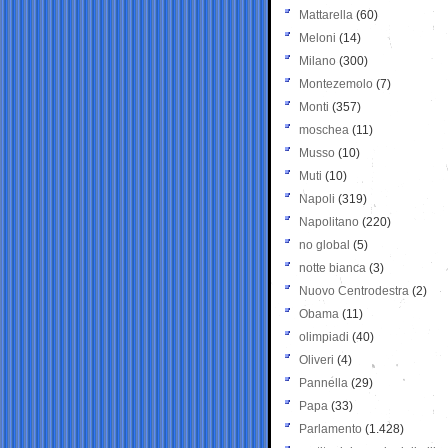
Mattarella
(60)
Meloni
(14)
Milano
(300)
Montezemolo
(7)
Monti
(357)
moschea
(11)
Musso
(10)
Muti
(10)
Napoli
(319)
Napolitano
(220)
no global
(5)
notte bianca
(3)
Nuovo Centrodestra
(2)
Obama
(11)
olimpiadi
(40)
Oliveri
(4)
Pannella
(29)
Papa
(33)
Parlamento
(1.428)