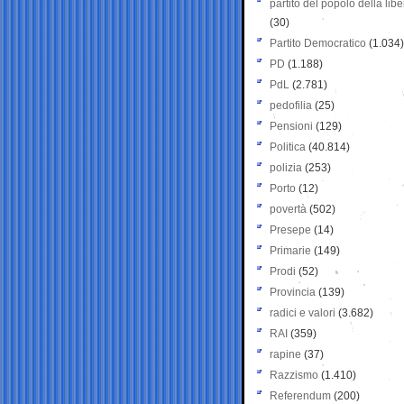
partito del popolo della libe
(30)
Partito Democratico
(1.034)
PD
(1.188)
PdL
(2.781)
pedofilia
(25)
Pensioni
(129)
Politica
(40.814)
polizia
(253)
Porto
(12)
povertà
(502)
Presepe
(14)
Primarie
(149)
Prodi
(52)
Provincia
(139)
radici e valori
(3.682)
RAI
(359)
rapine
(37)
Razzismo
(1.410)
Referendum
(200)