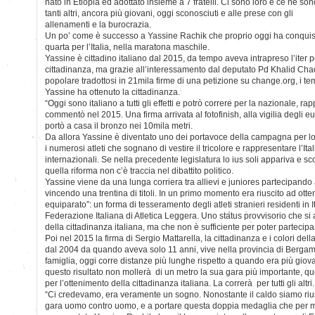
nato in Etiopia ed adottato insieme a 7 fratelli. Ci sono loro e ce ne son
tanti altri, ancora più giovani, oggi sconosciuti e alle prese con gli
allenamenti e la burocrazia.
Un po’ come è successo a Yassine Rachik che proprio oggi ha conquist
quarta per l’Italia, nella maratona maschile.
Yassine è cittadino italiano dal 2015, da tempo aveva intrapreso l’iter p
cittadinanza, ma grazie all’interessamento dal deputato Pd Khalid Cha
popolare tradottosi in 21mila firme di una petizione su change.org, i tem
Yassine ha ottenuto la cittadinanza.
“Oggi sono italiano a tutti gli effetti e potrò correre per la nazionale, rap
commentò nel 2015. Una firma arrivata al fotofinish, alla vigilia degli e
portò a casa il bronzo nei 10mila metri.
Da allora Yassine è diventato uno dei portavoce della campagna per lo i
i numerosi atleti che sognano di vestire il tricolore e rappresentare l’Ita
internazionali. Se nella precedente legislatura lo ius soli appariva e s
quella riforma non c’è traccia nel dibattito politico.
Yassine viene da una lunga corriera tra allievi e juniores partecipando
vincendo una trentina di titoli. In un primo momento era riuscito ad otten
equiparato”: un forma di tesseramento degli atleti stranieri residenti in 
Federazione Italiana di Atletica Leggera. Uno status provvisorio che si 
della cittadinanza italiana, ma che non è sufficiente per poter partecipa
Poi nel 2015 la firma di Sergio Mattarella, la cittadinanza e i colori dell
dal 2004 da quando aveva solo 11 anni, vive nella provincia di Bergam
famiglia, oggi corre distanze più lunghe rispetto a quando era più gio
questo risultato non mollerà di un metro la sua gara più importante, que
per l’ottenimento della cittadinanza italiana. La correrà per tutti gli altri.
“Ci credevamo, era veramente un sogno. Nonostante il caldo siamo riusc
gara uomo contro uomo, e a portare questa doppia medaglia che per m