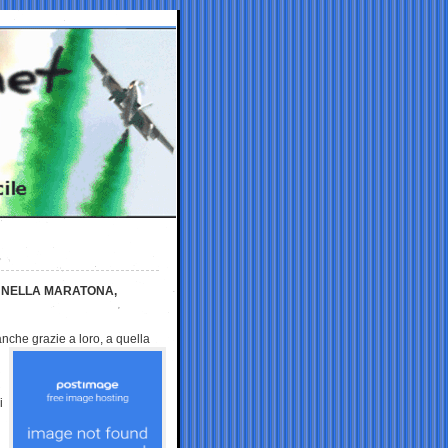
O NELLA MARATONA,
 anche grazie a loro, a
quella
i