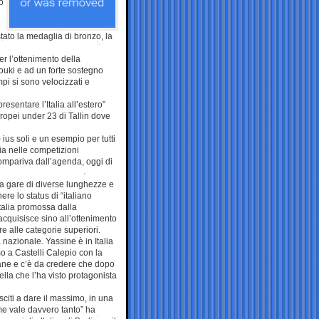
o
ato la medaglia di bronzo, la
er l’ottenimento della
ouki e ad un forte sostegno
pi si sono velocizzati e
presentare l’Italia all’estero”
uropei under 23 di Tallin dove
us soli e un esempio per tutti
lia nelle competizioni
compariva dall’agenda, oggi di
 a gare di diverse lunghezze e
ere lo status di “italiano
Italia promossa dalla
acquisisce sino all’ottenimento
re alle categorie superiori.
a nazionale. Yassine è in Italia
o a Castelli Calepio con la
vane e c’è da credere che dopo
lla che l’ha visto protagonista
iti a dare il massimo, in una
e vale davvero tanto” ha