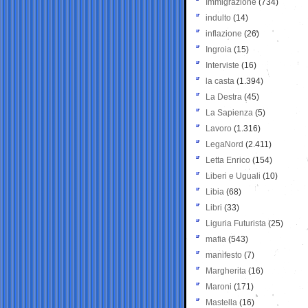
Immigrazione
(734)
indulto
(14)
inflazione
(26)
Ingroia
(15)
Interviste
(16)
la casta
(1.394)
La Destra
(45)
La Sapienza
(5)
Lavoro
(1.316)
LegaNord
(2.411)
Letta Enrico
(154)
Liberi e Uguali
(10)
Libia
(68)
Libri
(33)
Liguria Futurista
(25)
mafia
(543)
manifesto
(7)
Margherita
(16)
Maroni
(171)
Mastella
(16)