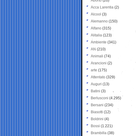
Aborto
(20)
Acca Larentia
(2)
Alcool
(3)
Alemanno
(150)
Alfano
(315)
Alitalia
(123)
Ambiente
(341)
AN
(210)
Animali
(74)
Arancioni
(2)
arte
(175)
Attentato
(329)
Auguri
(13)
Batini
(3)
Berlusconi
(4.295)
Bersani
(234)
Biasotti
(12)
Boldrini
(4)
Bossi
(1.221)
Brambilla
(38)