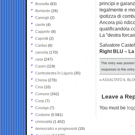
principi e garan
Brunetta
(83)
legalmente e mor
Burlando
(26)
ipotizza di comba
Camogli
(2)
Ancora più ridico
canile
(4)
qualificandola c
Cappello
(8)
La “destra forcai
Caprotti
(2)
Salvatore Castel
Caritas
(6)
Right BLU – La 
carovita
(170)
casa
(247)
This entry was posted 
Casini
(119)
responses to this entr
Centrodestra in Liguria
(35)
«
ASSALTATO IL BLO
Chiesa
(276)
Cina
(10)
Comune
(342)
Leave a Rep
Coop
(7)
You must be
log
Cossiga
(7)
Costume
(5.581)
criminalità
(1.402)
democratici e progressisti
(19)