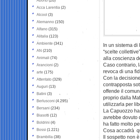
Aborto
(20)
Acca Larentia
(2)
Alcool
(3)
Alemanno
(150)
Alfano
(315)
Alitalia
(123)
Ambiente
(341)
In un sistema di 
AN
(210)
“scelte collettive
alla coscienza de
Animali
(74)
Caso contrario, l
Arancioni
(2)
revoca di una fi
arte
(175)
Con la decisione
Attentato
(329)
contrapposta sott
Auguri
(13)
offende il comun
Batini
(3)
proprio dalla Ma
Berlusconi
(4.295)
utilizzarla per l
Bersani
(234)
La Capuozzo ha g
Biasotti
(12)
avrebbe dovuto d
Boldrini
(4)
ha fatto molto pe
Bossi
(1.221)
Cosa accadrà qu
Il sospetto non 
Brambilla
(38)