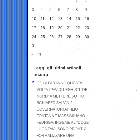
1
2
3
4
5
6
7
8
9
10
11
12
13
14
15
16
17
18
19
20
21
22
23
24
25
26
27
28
29
30
31
« Lug
Leggi gli ultimi articoli
inseriti
CE LA FARANNO QUESTA
VOLTA I PAVIDI LEGHISTI “DEL
NORD” A METTERE SOTTO
SCHIAFFO SALVINI? I
GOVERNATORI ATTILIO
FONTANA E MASSIMILIANO
FEDRIGA, INSIEME AL “DOGE”
LUCA ZAIA, SONO PRONTI A
FORMALIZZARE UNA