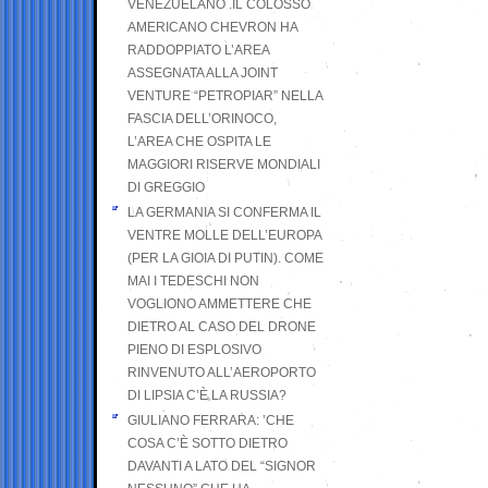
VENEZUELANO .IL COLOSSO
AMERICANO CHEVRON HA
RADDOPPIATO L’AREA
ASSEGNATA ALLA JOINT
VENTURE “PETROPIAR” NELLA
FASCIA DELL’ORINOCO,
L’AREA CHE OSPITA LE
MAGGIORI RISERVE MONDIALI
DI GREGGIO
LA GERMANIA SI CONFERMA IL
VENTRE MOLLE DELL’EUROPA
(PER LA GIOIA DI PUTIN). COME
MAI I TEDESCHI NON
VOGLIONO AMMETTERE CHE
DIETRO AL CASO DEL DRONE
PIENO DI ESPLOSIVO
RINVENUTO ALL’AEROPORTO
DI LIPSIA C’È LA RUSSIA?
GIULIANO FERRARA: ’CHE
COSA C’È SOTTO DIETRO
DAVANTI A LATO DEL “SIGNOR