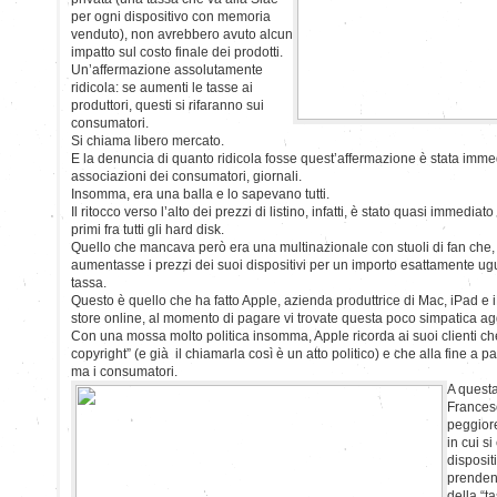
per ogni dispositivo con memoria
venduto), non avrebbero avuto alcun
impatto sul costo finale dei prodotti.
Un’affermazione assolutamente
ridicola: se aumenti le tasse ai
produttori, questi si rifaranno sui
consumatori.
Si chiama libero mercato.
E la denuncia di quanto ridicola fosse quest’affermazione è stata immed
associazioni dei consumatori, giornali.
Insomma, era una balla e lo sapevano tutti.
Il ritocco verso l’alto dei prezzi di listino, infatti, è stato quasi immediato
primi fra tutti gli hard disk.
Quello che mancava però era una multinazionale con stuoli di fan che, 
aumentasse i prezzi dei suoi dispositivi per un importo esattamente ug
tassa.
Questo è quello che ha fatto Apple, azienda produttrice di Mac, iPad e i
store online, al momento di pagare vi trovate questa poco simpatica ag
Con una mossa molto politica insomma, Apple ricorda ai suoi clienti ch
copyright” (e già il chiamarla così è un atto politico) e che alla fine a
ma i consumatori.
A questa
Frances
peggiore
in cui s
dispositi
prendend
della “ta