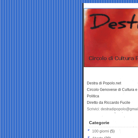
Destra di Popolo.net
Circolo Genovese di Cultura e
Politica
Diretto da Riccardo Fucile
Scrivici: destradipopolo@gma
Categorie
100 giorni
(5)