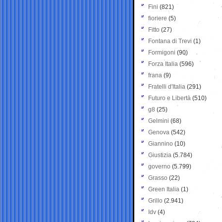
Fini
(821)
fioriere
(5)
Fitto
(27)
Fontana di Trevi
(1)
Formigoni
(90)
Forza Italia
(596)
frana
(9)
Fratelli d'Italia
(291)
Futuro e Libertà
(510)
g8
(25)
Gelmini
(68)
Genova
(542)
Giannino
(10)
Giustizia
(5.784)
governo
(5.799)
Grasso
(22)
Green Italia
(1)
Grillo
(2.941)
Idv
(4)