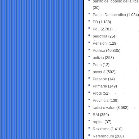
partito del popolo della libe
(30)
Partito Democratico
(1.034)
PD
(1.188)
PdL
(2.781)
pedofilia
(25)
Pensioni
(129)
Politica
(40.835)
polizia
(253)
Porto
(12)
povertà
(502)
Presepe
(14)
Primarie
(149)
Prodi
(52)
Provincia
(139)
radici e valori
(3.682)
RAI
(359)
rapine
(37)
Razzismo
(1.410)
Referendum
(200)