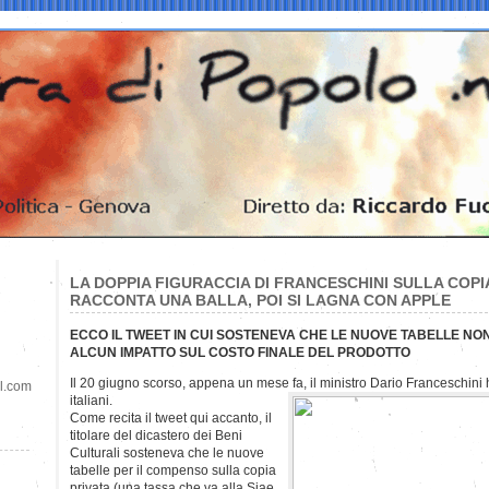
LA DOPPIA FIGURACCIA DI FRANCESCHINI SULLA COPIA
RACCONTA UNA BALLA, POI SI LAGNA CON APPLE
ECCO IL TWEET IN CUI SOSTENEVA CHE LE NUOVE TABELLE N
ALCUN IMPATTO SUL COSTO FINALE DEL PRODOTTO
Il 20 giugno scorso, appena un mese fa, il ministro Dario Franceschini ha
il.com
italiani.
Come recita il tweet qui accanto, il
titolare del dicastero dei Beni
Culturali sosteneva che le nuove
tabelle per il compenso sulla copia
privata (una tassa che va alla Siae