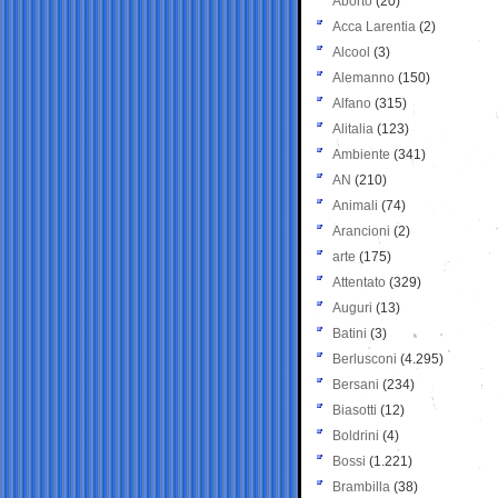
Aborto
(20)
Acca Larentia
(2)
Alcool
(3)
Alemanno
(150)
Alfano
(315)
Alitalia
(123)
Ambiente
(341)
AN
(210)
Animali
(74)
Arancioni
(2)
arte
(175)
Attentato
(329)
Auguri
(13)
Batini
(3)
Berlusconi
(4.295)
Bersani
(234)
Biasotti
(12)
Boldrini
(4)
Bossi
(1.221)
Brambilla
(38)