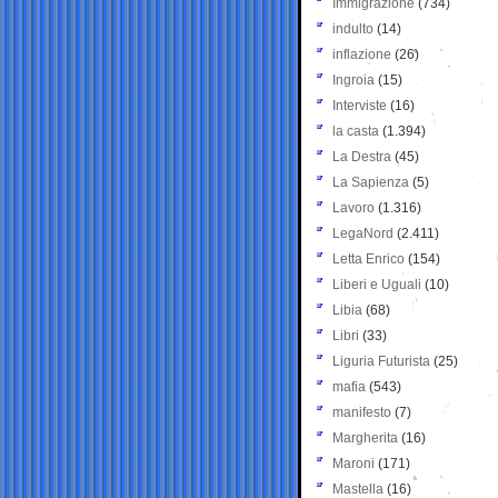
Immigrazione
(734)
indulto
(14)
inflazione
(26)
Ingroia
(15)
Interviste
(16)
la casta
(1.394)
La Destra
(45)
La Sapienza
(5)
Lavoro
(1.316)
LegaNord
(2.411)
Letta Enrico
(154)
Liberi e Uguali
(10)
Libia
(68)
Libri
(33)
Liguria Futurista
(25)
mafia
(543)
manifesto
(7)
Margherita
(16)
Maroni
(171)
Mastella
(16)