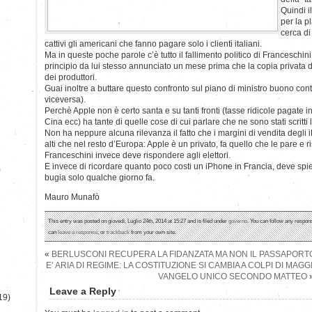
Quindi i
per la p
cerca di
cattivi gli americani che fanno pagare solo i clienti italiani.
Ma in queste poche parole c’è tutto il fallimento politico di Franceschini,
principio da lui stesso annunciato un mese prima che la copia privata 
dei produttori.
Guai inoltre a buttare questo confronto sul piano di ministro buono cont
viceversa).
Perchè Apple non è certo santa e su tanti fronti (tasse ridicole pagate in 
Cina ecc) ha tante di quelle cose di cui parlare che ne sono stati scritti l
Non ha neppure alcuna rilevanza il fatto che i margini di vendita degli i
alti che nel resto d’Europa: Apple è un privato, fa quello che le pare e r
Franceschini invece deve rispondere agli elettori.
E invece di ricordare quanto poco costi un iPhone in Francia, deve sp
)
bugia solo qualche giorno fa.
Mauro Munafò
This entry was posted on giovedì, Luglio 24th, 2014 at 15:27 and is filed under
governo
. You can follow any respons
can
leave a response
, or
trackback
from your own site.
«
BERLUSCONI RECUPERA LA FIDANZATA MA NON IL PASSAPORT
E’ ARIA DI REGIME: LA COSTITUZIONE SI CAMBIA A COLPI DI MA
VANGELO UNICO SECONDO MATTEO
Leave a Reply
19)