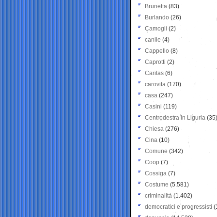
Brunetta
(83)
Burlando
(26)
Camogli
(2)
canile
(4)
Cappello
(8)
Caprotti
(2)
Caritas
(6)
carovita
(170)
casa
(247)
Casini
(119)
Centrodestra in Liguria
(35
Chiesa
(276)
Cina
(10)
Comune
(342)
Coop
(7)
Cossiga
(7)
Costume
(5.581)
criminalità
(1.402)
democratici e progressisti
(