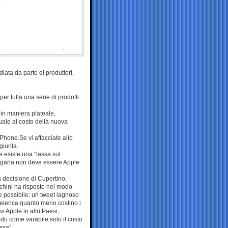
iata da parte di produttori,
 per tutta una serie di prodotti:
in maniera plateale,
uale al costo della nuova
Phone.Se vi affacciate allo
giunta.
e esiste una “tassa sul
 pagarla non deve essere Apple
 decisione di Cupertino,
chini ha risposto nel modo
 possibile: un tweet lagnoso
i elenca quanto meno costino i
vi Apple in altri Paesi,
o come varabile solo il costo
ssa”.