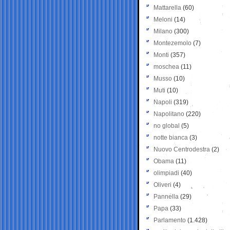
Mattarella
(60)
Meloni
(14)
Milano
(300)
Montezemolo
(7)
Monti
(357)
moschea
(11)
Musso
(10)
Muti
(10)
Napoli
(319)
Napolitano
(220)
no global
(5)
notte bianca
(3)
Nuovo Centrodestra
(2)
Obama
(11)
olimpiadi
(40)
Oliveri
(4)
Pannella
(29)
Papa
(33)
Parlamento
(1.428)