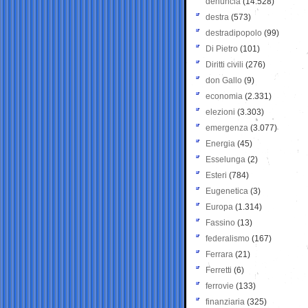
denuncia
(14.528)
destra
(573)
destradipopolo
(99)
Di Pietro
(101)
Diritti civili
(276)
don Gallo
(9)
economia
(2.331)
elezioni
(3.303)
emergenza
(3.077)
Energia
(45)
Esselunga
(2)
Esteri
(784)
Eugenetica
(3)
Europa
(1.314)
Fassino
(13)
federalismo
(167)
Ferrara
(21)
Ferretti
(6)
ferrovie
(133)
finanziaria
(325)