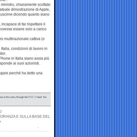
l ministro, chiaramente scottato
lateale dimostrazione di Apple,
 uscirne dicendo quanto siano
 incapace di far rispettare il
dovesse essere solo a carico
ro multinazionale cattiva (o
Italia, condizioni di lavoro in
ibri.
Phone in Italia siano assia più
isponde ai suoi azionisti.
iegare perchè ha detto una
es to this entry through the
RSS 2.0
feed. You
O
GGIORANZA E SULLA BASE DEL
»