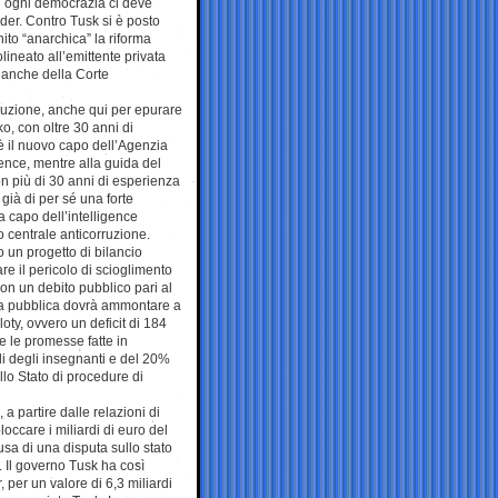
In ogni democrazia ci deve
der. Contro Tusk si è posto
ito “anarchica” la riforma
lineato all’emittente privata
 anche della Corte
corruzione, anche qui per epurare
ko, con oltre 30 anni di
è il nuovo capo dell’Agenzia
gence, mentre alla guida del
on più di 30 anni di esperienza
ià di per sé una forte
a capo dell’intelligence
 centrale anticorruzione.
 un progetto di bilancio
are il pericolo di scioglimento
con un debito pubblico pari al
esa pubblica dovrà ammontare a
zloty, ovvero un deficit di 184
te le promesse fatte in
i degli insegnanti e del 20%
ello Stato di procedure di
 a partire dalle relazioni di
loccare i miliardi di euro del
usa di una disputa sullo stato
e. Il governo Tusk ha così
 per un valore di 6,3 miliardi