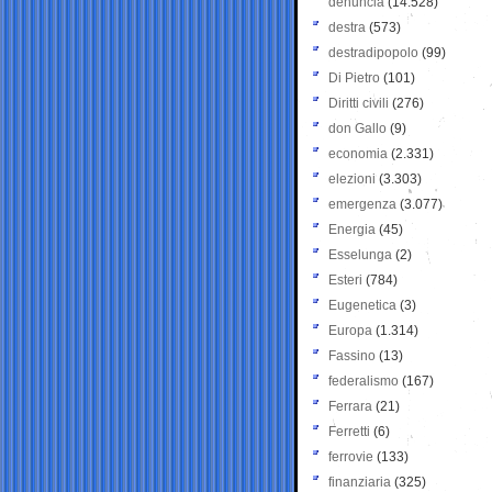
denuncia
(14.528)
destra
(573)
destradipopolo
(99)
Di Pietro
(101)
Diritti civili
(276)
don Gallo
(9)
economia
(2.331)
elezioni
(3.303)
emergenza
(3.077)
Energia
(45)
Esselunga
(2)
Esteri
(784)
Eugenetica
(3)
Europa
(1.314)
Fassino
(13)
federalismo
(167)
Ferrara
(21)
Ferretti
(6)
ferrovie
(133)
finanziaria
(325)