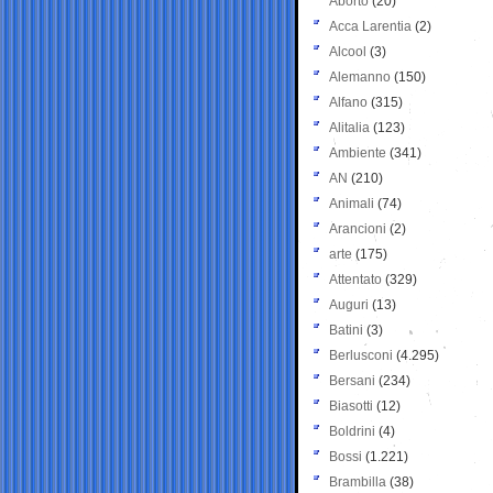
Aborto
(20)
Acca Larentia
(2)
Alcool
(3)
Alemanno
(150)
Alfano
(315)
Alitalia
(123)
Ambiente
(341)
AN
(210)
Animali
(74)
Arancioni
(2)
arte
(175)
Attentato
(329)
Auguri
(13)
Batini
(3)
Berlusconi
(4.295)
Bersani
(234)
Biasotti
(12)
Boldrini
(4)
Bossi
(1.221)
Brambilla
(38)