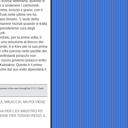
 la scorsa settimana, quando si
i a sostenere i camionisti,
mma, incluso il grano, con il
usk nelle ultime ore ha
io binario. “L’aiuto della
anere risoluti quando si tratta
 Ci prenderemo cura degli
usk.
trato, per la prima volta, il
 una soluzione al blocco dei
rski, è a Kiev per la sua prima
i cifre precise nelle perdite dei
anifestanti polacchi non
il nuovo governo polacco entro
 Kubrakov. Questo è il primo
Anche dal suo esito dipenderà il
sponses to this entry through the
RSS 2.0
feed.
A, MINACCIA, MA POI VIENE
A PER L’EX MINISTRO PD
ONE PER TIZIANO RENZI, IL