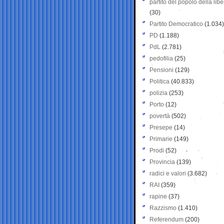
partito del popolo della libe
(30)
Partito Democratico
(1.034)
PD
(1.188)
PdL
(2.781)
pedofilia
(25)
Pensioni
(129)
Politica
(40.833)
polizia
(253)
Porto
(12)
povertà
(502)
Presepe
(14)
Primarie
(149)
Prodi
(52)
Provincia
(139)
radici e valori
(3.682)
RAI
(359)
rapine
(37)
Razzismo
(1.410)
Referendum
(200)