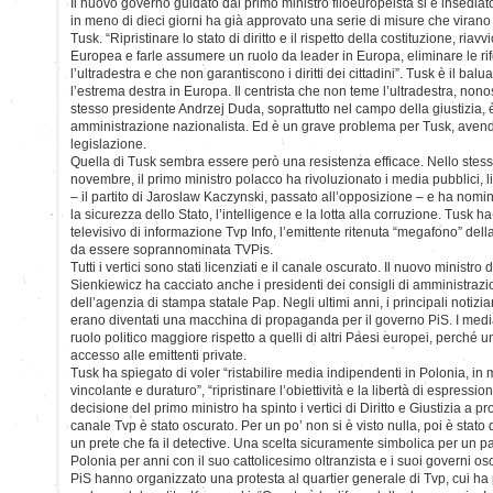
Il nuovo governo guidato dal primo ministro filoeuropeista si è insedia
in meno di dieci giorni ha già approvato una serie di misure che virano v
Tusk. “Ripristinare lo stato di diritto e il rispetto della costituzione, ria
Europea e farle assumere un ruolo da leader in Europa, eliminare le r
l’ultradestra e che non garantiscono i diritti dei cittadini”. Tusk è il bal
l’estrema destra in Europa. Il centrista che non teme l’ultradestra, nono
stesso presidente Andrzej Duda, soprattutto nel campo della giustizia, 
amministrazione nazionalista. Ed è un grave problema per Tusk, avendo
legislazione.
Quella di Tusk sembra essere però una resistenza efficace. Nello stess
novembre, il primo ministro polacco ha rivoluzionato i media pubblici, lic
– il partito di Jaroslaw Kaczynski, passato all’opposizione – e ha nomina
la sicurezza dello Stato, l’intelligence e la lotta alla corruzione. Tusk ha
televisivo di informazione Tvp Info, l’emittente ritenuta “megafono” del
da essere soprannominata TVPis.
Tutti i vertici sono stati licenziati e il canale oscurato. Il nuovo ministro
Sienkiewicz ha cacciato anche i presidenti dei consigli di amministraz
dell’agenzia di stampa statale Pap. Negli ultimi anni, i principali notiziar
erano diventati una macchina di propaganda per il governo PiS. I medi
ruolo politico maggiore rispetto a quelli di altri Paesi europei, perché u
accesso alle emittenti private.
Tusk ha spiegato di voler “ristabilire media indipendenti in Polonia, i
vincolante e duraturo”, “ripristinare l’obiettività e la libertà di espressio
decisione del primo ministro ha spinto i vertici di Diritto e Giustizia a pr
canale Tvp è stato oscurato. Per un po’ non si è visto nulla, poi è stato 
un prete che fa il detective. Una scelta sicuramente simbolica per un p
Polonia per anni con il suo cattolicesimo oltranzista e i suoi governi osc
PiS hanno organizzato una protesta al quartier generale di Tvp, cui ha 