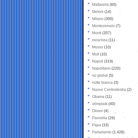
Mattarella
(60)
Meloni
(14)
Milano
(300)
Montezemolo
(7)
Monti
(357)
moschea
(11)
Musso
(10)
Muti
(10)
Napoli
(319)
Napolitano
(220)
no global
(5)
notte bianca
(3)
Nuovo Centrodestra
(2)
Obama
(11)
olimpiadi
(40)
Oliveri
(4)
Pannella
(29)
Papa
(33)
Parlamento
(1.428)