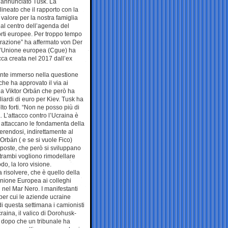
ha annunciato Tusk. La
neato che il rapporto con la
 valore per la nostra famiglia
o al centro dell’agenda del
orti europee. Per troppo tempo
perazione” ha affermato von Der
 dell’Unione europea (Cgue) ha
ca creata nel 2017 dall’ex
ente immerso nella questione
che ha approvato il via ai
ria Viktor Orbán che però ha
iardi di euro per Kiev. Tusk ha
lto forti. “Non ne posso più di
a. L’attacco contro l’Ucraina è
he attaccano le fondamenta della
ferendosi, indirettamente al
Orbán ( e se si vuole Fico)
poste, che però si sviluppano
ntrambi vogliono rimodellare
o, la loro visione.
risolvere, che è quello della
Unione Europea ai colleghi
i nel Mar Nero. I manifestanti
 per cui le aziende ucraine
di questa settimana i camionisti
raina, il valico di Dorohusk-
, dopo che un tribunale ha