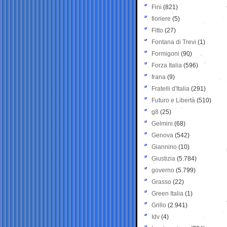
Fini
(821)
fioriere
(5)
Fitto
(27)
Fontana di Trevi
(1)
Formigoni
(90)
Forza Italia
(596)
frana
(9)
Fratelli d'Italia
(291)
Futuro e Libertà
(510)
g8
(25)
Gelmini
(68)
Genova
(542)
Giannino
(10)
Giustizia
(5.784)
governo
(5.799)
Grasso
(22)
Green Italia
(1)
Grillo
(2.941)
Idv
(4)