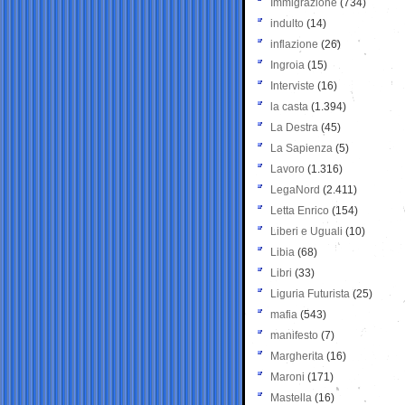
Immigrazione
(734)
indulto
(14)
inflazione
(26)
Ingroia
(15)
Interviste
(16)
la casta
(1.394)
La Destra
(45)
La Sapienza
(5)
Lavoro
(1.316)
LegaNord
(2.411)
Letta Enrico
(154)
Liberi e Uguali
(10)
Libia
(68)
Libri
(33)
Liguria Futurista
(25)
mafia
(543)
manifesto
(7)
Margherita
(16)
Maroni
(171)
Mastella
(16)