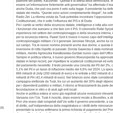
padrone del partito, Kaczynski. “Questa è la difesa della democrazia. 
essere un’informazione fortemente anti-governativa” ha affermato il lea
anche Duda, che può ora porre il veto sulla legge. Il presidente ha defin
statale dei media. “Queste sono azioni completamente illegali”, ha sotto
Radio Zet. La riforma voluta da Tusk potrebbe incontrare l’opposizione
Costituzionale, che è sotto l’influenza del PiS e di Duda.
Poi i cambi ai vertici della sicurezza statale, intelligence e lotta alla 
i funzionari che avevano a che fare con il PiS. Il colonnello Rafal Syrys
esperienza nel settore del controspionaggio e della sicurezza interna, 
per la sicurezza interna. Pawel Szot è invece il nuovo capo dell’intelli
controspionaggio militare c’è il generale Jaroslaw Strozyk, anche lui c
sul campo. Tra le nuove nomine presenti anche due donne, e questa è g
inversione di rotta rispetto al passato: Dorota Gawecka è stata nominat
militare, mentre Agnieszka Kwiatkowska-Gurdak nuovo capo dell’Ufficio
Sempre in politica interna, il nuovo governo filoeuropeista ha approvato
)
statale in tempi record, per rispettare le scadenze costituzionali ed evit
del parlamento neoeletto. Il testo prevede una crescita del Pil del 3%, 
5,1% del Pil e un tasso di inflazione medio del 6,6% nel 2024. La sp
866 miliardi di zloty (200 miliardi di euro) e le entrate a 682 miliardi di 
miliardi di Pln (42,4 miliardi di euro). Nel bilancio sono state considera
campagna elettorale da Tusk, tra cui un aumento del 30% degli stipend
per i dipendenti pubblici e militari, il ritorno ai finanziamenti da parte d
fecondazione in vitro o di aiuti agli enti locali.
Anche in politica estera si sono già registrati alcune evoluzioni rilevanti,
Varsavia con l’Ue. Tusk è riuscito, dopo essersi recato a Bruxelles, a sb
Pnrr che erano stati congelati dall’Ue sotto il governo precedente, a ca
di diritto, sull’indipendenza della magistratura e i diritti delle minoranz
19)
presentato la scorsa settimana la prima richiesta di pagamento del Pnrr,