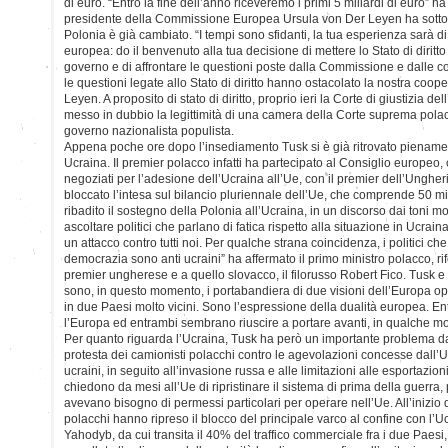
di euro. “Entro la fine dell’anno riceveremo i primi 5 miliardi di euro” 
presidente della Commissione Europea Ursula von Der Leyen ha sottoli
Polonia è già cambiato. “I tempi sono sfidanti, la tua esperienza sarà di
europea: do il benvenuto alla tua decisione di mettere lo Stato di diritt
governo e di affrontare le questioni poste dalla Commissione e dalle c
le questioni legate allo Stato di diritto hanno ostacolato la nostra coo
Leyen. A proposito di stato di diritto, proprio ieri la Corte di giustizia
messo in dubbio la legittimità di una camera della Corte suprema polac
governo nazionalista populista.
Appena poche ore dopo l’insediamento Tusk si è già ritrovato pienam
Ucraina. Il premier polacco infatti ha partecipato al Consiglio europeo, 
negoziati per l’adesione dell’Ucraina all’Ue, con il premier dell’Unghe
bloccato l’intesa sul bilancio pluriennale dell’Ue, che comprende 50 mil
ribadito il sostegno della Polonia all’Ucraina, in un discorso dai toni mo
ascoltare politici che parlano di fatica rispetto alla situazione in Ucrain
un attacco contro tutti noi. Per qualche strana coincidenza, i politici c
democrazia sono anti ucraini” ha affermato il primo ministro polacco, ri
premier ungherese e a quello slovacco, il filorusso Robert Fico. Tusk e 
sono, in questo momento, i portabandiera di due visioni dell’Europa op
in due Paesi molto vicini. Sono l’espressione della dualità europea. E
l’Europa ed entrambi sembrano riuscire a portare avanti, in qualche mod
Per quanto riguarda l’Ucraina, Tusk ha però un importante problema da 
protesta dei camionisti polacchi contro le agevolazioni concesse dall’
ucraini, in seguito all’invasione russa e alle limitazioni alle esportazion
chiedono da mesi all’Ue di ripristinare il sistema di prima della guerra,
avevano bisogno di permessi particolari per operare nell’Ue. All’inizio 
polacchi hanno ripreso il blocco del principale varco al confine con l’Uc
Yahodyb, da cui transita il 40% del traffico commerciale fra i due Paesi