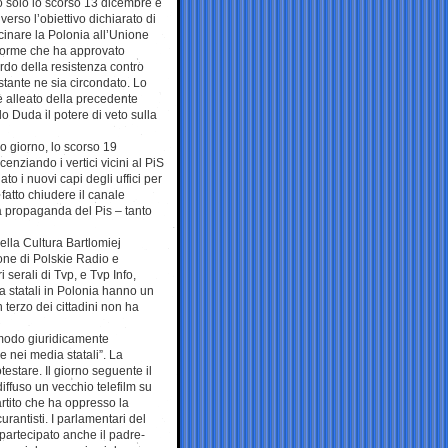
to solo lo scorso 13 dicembre e
erso l’obiettivo dichiarato di
vvicinare la Polonia all’Unione
iforme che ha approvato
uardo della resistenza contro
stante ne sia circondato. Lo
è alleato della precedente
 Duda il potere di veto sulla
o giorno, lo scorso 19
enziando i vertici vicini al PiS
to i nuovi capi degli uffici per
 fatto chiudere il canale
la propaganda del Pis – tanto
 della Cultura Bartlomiej
ione di Polskie Radio e
i serali di Tvp, e Tvp Info,
a statali in Polonia hanno un
n terzo dei cittadini non ha
n modo giuridicamente
ne nei media statali”. La
otestare. Il giorno seguente il
diffuso un vecchio telefilm su
artito che ha oppresso la
urantisti. I parlamentari del
partecipato anche il padre-