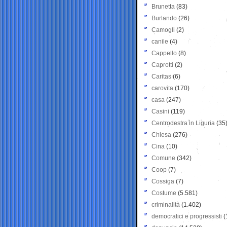
Brunetta
(83)
Burlando
(26)
Camogli
(2)
canile
(4)
Cappello
(8)
Caprotti
(2)
Caritas
(6)
carovita
(170)
casa
(247)
Casini
(119)
Centrodestra in Liguria
(35
Chiesa
(276)
Cina
(10)
Comune
(342)
Coop
(7)
Cossiga
(7)
Costume
(5.581)
criminalità
(1.402)
democratici e progressisti
(