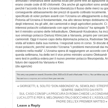
annullato l’ordinanza delle autorità locali per porre fine all’agitazione
erano create code di 80 chilometri. Ora anche gli agricoltori sono andat
perché l’accordo tra Ue e Ucraina liberalizza il flusso delle merci su go
conseguente abbassamento dei prezzi di quanto coltivato localmente. T
specificato di voler portare avanti con l’Ucraina un atteggiamento a dopp
Polonia all’Ucraina è fondamentale, ma allo stesso tempo dobbiamo rim
degli interessi, tra gli altri, dei camionisti e degli agricoltori polacchi.
interessi polacchi collaborando con ogni vicino polacco” ha spiegato T
Ieri il ministro ucraino delle Infrastrutture, Oleksandr Koubrakov, ha incon
suo omologo polacco Dariusz Klimczak a Varsavia, proprio per cercare
camionisti. Oggi il nuovo capo della diplomazia polacca, Radoslaw Siko
visita all’estero dalla sua nomina. I negoziati sono in corso. Si discute d
ricavi polacchi, perché secondo l’Ucraina “i problemi menzionati dai m
esistono nella realtà”. L’Ucraina spera di raggiungere un accordo con 
questa settimana, ha detto ieri il vice primo ministro ucraino Oleksandr
vero test in politica estera per il nuovo premier polacco fileuropeista. 
futuro dei rapporti tra Varsavia e Kiev.
(da agenzie)
This entry was posted on venerdì, Dicembre 22nd, 2023 at 21:15 and is filed under
Politica
. You can follow any re
You can
leave a response
, or
trackback
from your own site.
«
GIORGETTI, IL SOLITO “DON ABBONDIO” AL SEMOLINO: STREPIT
SEMPRE SMENTITO DAI FATTI
SUL CASO CONSIP LA PROCURA DI ROMA CHIEDE LA CONDANN
LUCA LOTTI E PER IL MELONIANO ITALO BOCCHINO E L’ASSOLUZI
PADRE DELL’EX PREMIER MATTEO
»
Leave a Reply