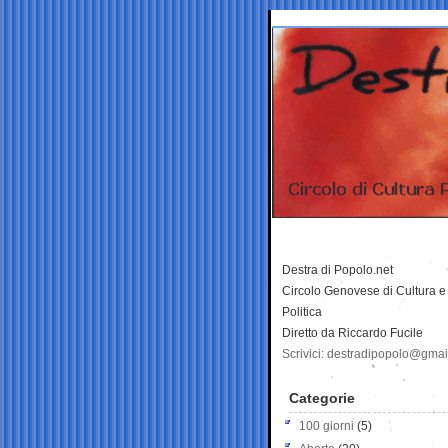
Destra di Popolo.net
Circolo Genovese di Cultura e
Politica
Diretto da Riccardo Fucile
Scrivici: destradipopolo@gma
Categorie
100 giorni
(5)