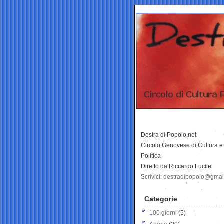
Destra di Popolo.net
Circolo Genovese di Cultura e
Politica
Diretto da Riccardo Fucile
Scrivici: destradipopolo@gma
Categorie
100 giorni
(5)