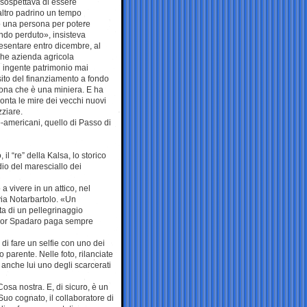
 sospettava di essere
 altro padrino un tempo
o una persona per potere
ondo perduto», insisteva
esentare entro dicembre, al
che azienda agricola
n ingente patrimonio mai
sito del finanziamento a fondo
sona che è una miniera. E ha
onta le mire dei vecchi nuovi
zziare.
lo-americani, quello di Passo di
il “re” della Kalsa, lo storico
io del maresciallo dei
 vivere in un attico, nel
via Notarbartolo. «Un
ta di un pellegrinaggio
signor Spadaro paga sempre
i fare un selfie con uno dei
 parente. Nelle foto, rilanciate
o, anche lui uno degli scarcerati
sa nostra. E, di sicuro, è un
Suo cognato, il collaboratore di