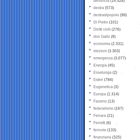
denuncia
(14.528)
destra
(573)
destradipopolo
(99)
Di Pietro
(101)
Diritti civili
(276)
don Gallo
(9)
economia
(2.331)
elezioni
(3.303)
emergenza
(3.077)
Energia
(45)
Esselunga
(2)
Esteri
(784)
Eugenetica
(3)
Europa
(1.314)
Fassino
(13)
federalismo
(167)
Ferrara
(21)
Ferretti
(6)
ferrovie
(133)
finanziaria
(325)