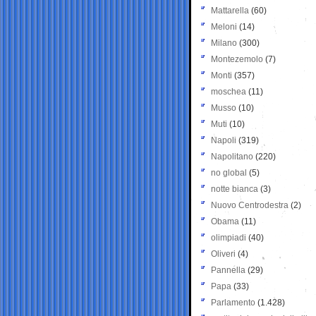
Mattarella
(60)
Meloni
(14)
Milano
(300)
Montezemolo
(7)
Monti
(357)
moschea
(11)
Musso
(10)
Muti
(10)
Napoli
(319)
Napolitano
(220)
no global
(5)
notte bianca
(3)
Nuovo Centrodestra
(2)
Obama
(11)
olimpiadi
(40)
Oliveri
(4)
Pannella
(29)
Papa
(33)
Parlamento
(1.428)