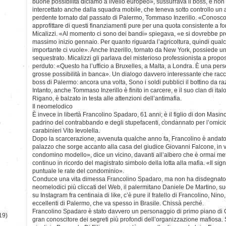
buone possibilità diciamo a livello europeo», sussurrava il boss, e non
intercettato anche dalla squadra mobile, che teneva sotto controllo un
perdente tornato dal passato di Palermo, Tommaso Inzerillo. «Conosc
approfittare di questi finanziamenti pure per una quota consistente a f
Micalizzi. «Al momento ci sono dei bandi» spiegava, «e si dovrebbe pr
massimo inizio gennaio. Per quanto riguarda l’agricoltura, quindi qual
importante ci vuole». Anche Inzerillo, tornato da New York, possiede u
sequestrato. Micalizzi gli parlava del misterioso professionista a propo
perduto: «Questo ha l’ufficio a Bruxelles, a Malta, a Londra. È una per
grosse possibilità in banca». Un dialogo davvero interessante che racc
boss di Palermo: ancora una volta, Sono i soldi pubblici il bottino da ra
Intanto, anche Tommaso Inzerillo è finito in carcere, e il suo clan di ita
Rigano, è balzato in testa alle attenzioni dell’antimafia.
Il neomelodico
È invece in libertà Francolino Spadaro, 61 anni; è il figlio di don Masino, 
)
padrino del contrabbando e degli stupefacenti, condannato per l’omicid
carabinieri Vito Ievolella.
Dopo la scarcerazione, avvenuta qualche anno fa, Francolino è andato a
palazzo che sorge accanto alla casa del giudice Giovanni Falcone, in 
condomino modello», dice un vicino, davanti all’albero che è ormai me
continuo in ricordo del magistrato simbolo della lotta alla mafia. «Il 
puntuale le rate del condominio».
Conduce una vita dimessa Francolino Spadaro, ma non ha disdegnato d
neomelodici più cliccati del Web, il palermitano Daniele De Martino, suo
su Instagram fra centinaia di like, c’è pure il fratello di Francolino, Nin
eccellenti di Palermo, che va spesso in Brasile. Chissà perché.
Francolino Spadaro è stato davvero un personaggio di primo piano di Co
19)
gran conoscitore dei segreti più profondi dell’organizzazione mafiosa. 