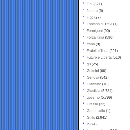
Fini
(821)
fioriere
(5)
Fitto
(27)
Fontana di Trevi
(1)
Formigoni
(90)
Forza Italia
(596)
frana
(9)
Fratelli d'Italia
(291)
Futuro e Libertà
(510)
g8
(25)
Gelmini
(68)
Genova
(542)
Giannino
(10)
Giustizia
(5.784)
governo
(5.799)
Grasso
(22)
Green Italia
(1)
Grillo
(2.941)
Idv
(4)