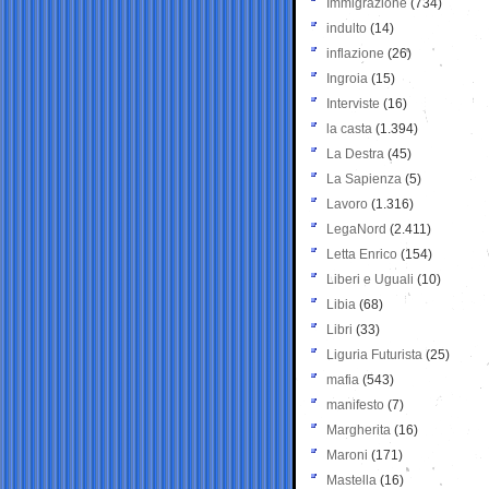
Immigrazione
(734)
indulto
(14)
inflazione
(26)
Ingroia
(15)
Interviste
(16)
la casta
(1.394)
La Destra
(45)
La Sapienza
(5)
Lavoro
(1.316)
LegaNord
(2.411)
Letta Enrico
(154)
Liberi e Uguali
(10)
Libia
(68)
Libri
(33)
Liguria Futurista
(25)
mafia
(543)
manifesto
(7)
Margherita
(16)
Maroni
(171)
Mastella
(16)