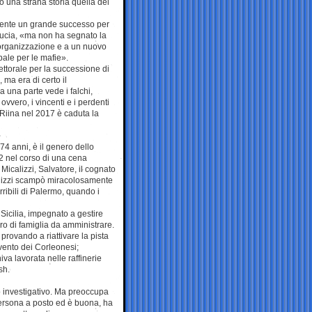
io una strana storia quella del
mente un grande successo per
 Lucia, «ma non ha segnato la
riorganizzazione e a un nuovo
ipale per le mafie».
ttorale per la successione di
ma era di certo il
 una parte vede i falchi,
 ovvero, i vincenti e i perdenti
 Riina nel 2017 è caduta la
 74 anni, è il genero dello
2 nel corso di una cena
 Micalizzi, Salvatore, il cognato
calizzi scampò miracolosamente
ribili di Palermo, quando i
 Sicilia, impegnato a gestire
soro di famiglia da amministrare.
, provando a riattivare la pista
vento dei Corleonesi;
va lavorata nelle raffinerie
sh.
leo investigativo. Ma preoccupa
persona a posto ed è buona, ha