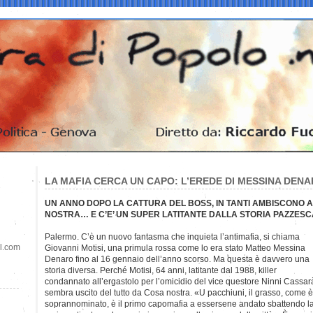
LA MAFIA CERCA UN CAPO: L’EREDE DI MESSINA DENAR
UN ANNO DOPO LA CATTURA DEL BOSS, IN TANTI AMBISCONO A
NOSTRA… E C’E’ UN SUPER LATITANTE DALLA STORIA PAZZESCA
Palermo. C’è un nuovo fantasma che inquieta l’antimafia, si chiama
il.com
Giovanni Motisi, una primula rossa come lo era stato Matteo Messina
Denaro fino al 16 gennaio dell’anno scorso. Ma questa è davvero una
storia diversa. Perché Motisi, 64 anni, latitante dal 1988, killer
condannato all’ergastolo per l’omicidio del vice questore Ninni Cassar
sembra uscito del tutto da Cosa nostra. «U pacchiuni, il grasso, come è
soprannominato, è il primo capomafia a essersene andato sbattendo la p