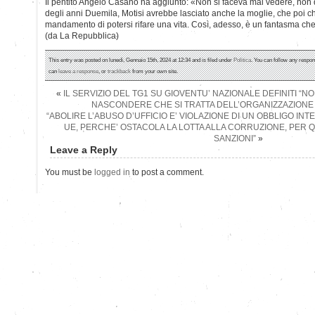
Il pentito Angelo Casano ha aggiunto: «Non si faceva mai vedere, non d
degli anni Duemila, Motisi avrebbe lasciato anche la moglie, che poi ch
mandamento di potersi rifare una vita. Così, adesso, è un fantasma ch
(da La Repubblica)
This entry was posted on lunedì, Gennaio 15th, 2024 at 12:34 and is filed under
Politica
. You can follow any respon
can
leave a response
, or
trackback
from your own site.
«
IL SERVIZIO DEL TG1 SU GIOVENTU’ NAZIONALE DEFINITI “NON
NASCONDERE CHE SI TRATTA DELL’ORGANIZZAZIONE G
“ABOLIRE L’ABUSO D’UFFICIO E’ VIOLAZIONE DI UN OBBLIGO INT
UE, PERCHE’ OSTACOLA LA LOTTA ALLA CORRUZIONE, PER QU
SANZIONI”
»
Leave a Reply
You must be
logged in
to post a comment.