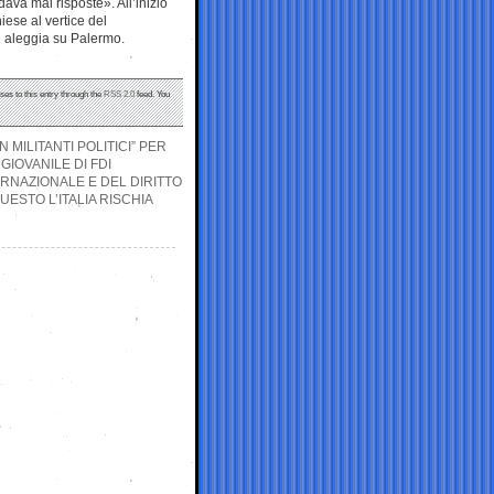
ava mai risposte». All’inizio
iese al vertice del
e aleggia su Palermo.
ses to this entry through the
RSS 2.0
feed. You
 MILITANTI POLITICI” PER
IOVANILE DI FDI
ERNAZIONALE E DEL DIRITTO
ESTO L’ITALIA RISCHIA