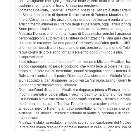
un investigatore che ogni giorno vive nelle viscere della città. «È propr
padrino che rinunciò al trono. Chissà poi perché».
Domanda delicata, «perché l’arresto di Messina Denaro è stato certa
lo Stato» non smette di ripetere il procuratore di Palermo Maurizio de
fine di Cosa nostra, che anzi dimostra grande resilienza e punta alla 
arricchimento attraverso il traffico degli stupefacenti, oggi l’affare princ
Sono proprio i soldi della droga ad alimentare un’accesa campagna ele
Messina Denaro, che non era il capo di Cosa nostra, perché trapanese, 
personaggio più autorevole dell’intera organizzazione. Una gara che da
dall’altra le colombe. Da una parte i Corleonesi, dall’altra quelli di città:
di un tempo, questi ultimi scalpitano di più, perché con la morte di Totò
fatwa contro di loro e sono tornati a Palermo dopo un lungo esilio.
Il sopravvissuto
Il più intraprendente fra i “perdenti” di un tempo è Michele Micalizzi; ha
storico capomafia Rosario Riccobono, che Riina fece uccidere nel 198
tranello. La sera del 30 novembre, furono strangolati anche il fratello di
Salvatore Lauricella e il padre Giuseppe. Alla stessa ora, Michele Mi
a un agguato al bar Singapore Two di via La Marmora. Erano i giorni ter
Corleonesi sterminavano gli infedeli.
Dopo vent’anni di carcere, Micalizzi è riapparso prima a Firenze, poi in
incontri riservati e lucrosi affari. Il vecchio padrino ha anche un bel te
Ed è tornato a investire nella sua specialità preferita, il traffico di droga
mediorientale, fra Iran e Turchia. Proprio come accadeva prima dell’av
all’epoca, però, a Palermo arrivava soprattutto la morfina base, che veni
siciliane. Ora, invece i mafiosi discutono di partite di cocaina e di hashi
L’americano
Micalizzi è stato riarrestato, nel luglio scorso, dai carabinieri del Nuc
la rete che aveva dispiegato prima di tornare in cella. «Conosco una 