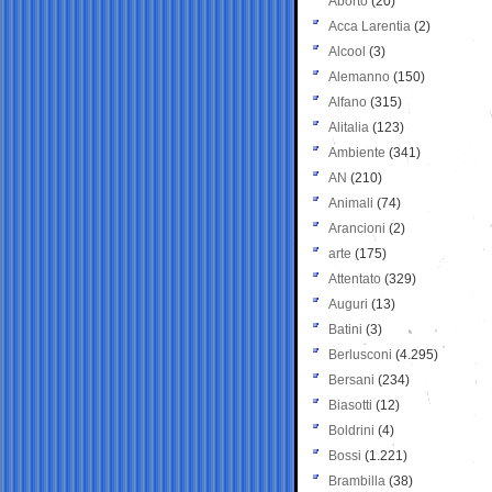
Aborto
(20)
Acca Larentia
(2)
Alcool
(3)
Alemanno
(150)
Alfano
(315)
Alitalia
(123)
Ambiente
(341)
AN
(210)
Animali
(74)
Arancioni
(2)
arte
(175)
Attentato
(329)
Auguri
(13)
Batini
(3)
Berlusconi
(4.295)
Bersani
(234)
Biasotti
(12)
Boldrini
(4)
Bossi
(1.221)
Brambilla
(38)