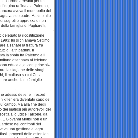
lino furono arrestati per un
a l’eroina raffinata a Palermo,
do ancora aveva il monopolio del
mpagnava suo padre Masino alle
 dei segreti è apprezzato non
ella famiglia di Pagliarelli,
o delegato la ricostituzione
 1993: lui si chiamava Settimo
e a sanare la frattura fra
i gli altri padrini. Il
a la spola fra Palermo e il
rmitano osannava al telefono:
a educata, di certi principi».
re la stagione delle stragi.
hi, il mafioso su cui Cosa
ure anche fra le famiglie
che adesso detiene il record
 killer, era diventato capo del
sul campo. Ma alla fine degli
o dei mafiosi più autorevoli del
cetta al giudice Falcone, da
». E Giovanni Motisi non è un
uardoso nei confronti dei
aveva una gestione allegra
osi i proventi delle estorsioni.