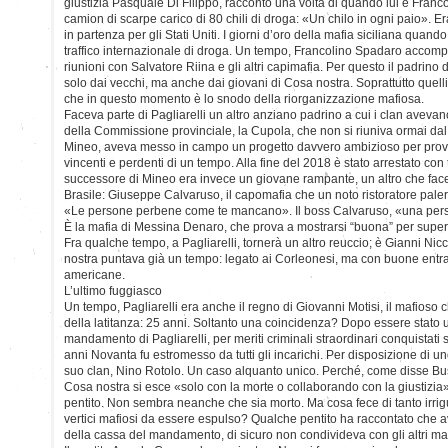
giustizia Pasquale Di Filippo, raccontò una volta di quando lui e Franco
camion di scarpe carico di 80 chili di droga: «Un chilo in ogni paio». Er
in partenza per gli Stati Uniti. I giorni d’oro della mafia siciliana quan
traffico internazionale di droga. Un tempo, Francolino Spadaro acco
riunioni con Salvatore Riina e gli altri capimafia. Per questo il padrino
solo dai vecchi, ma anche dai giovani di Cosa nostra. Soprattutto quelli d
che in questo momento è lo snodo della riorganizzazione mafiosa.
Faceva parte di Pagliarelli un altro anziano padrino a cui i clan avevan
della Commissione provinciale, la Cupola, che non si riuniva ormai dal
Mineo, aveva messo in campo un progetto davvero ambizioso per provar
vincenti e perdenti di un tempo. Alla fine del 2018 è stato arrestato con tutt
successore di Mineo era invece un giovane rampante, un altro che facev
Brasile: Giuseppe Calvaruso, il capomafia che un noto ristoratore pale
«Le persone perbene come te mancano». Il boss Calvaruso, «una person
È la mafia di Messina Denaro, che prova a mostrarsi “buona” per supera
Fra qualche tempo, a Pagliarelli, tornerà un altro reuccio; è Gianni Nicc
nostra puntava già un tempo: legato ai Corleonesi, ma con buone entrat
americane.
L’ultimo fuggiasco
Un tempo, Pagliarelli era anche il regno di Giovanni Motisi, il mafioso 
della latitanza: 25 anni. Soltanto una coincidenza? Dopo essere stato un
mandamento di Pagliarelli, per meriti criminali straordinari conquistati 
anni Novanta fu estromesso da tutti gli incarichi. Per disposizione di un
suo clan, Nino Rotolo. Un caso alquanto unico. Perché, come disse Bus
Cosa nostra si esce «solo con la morte o collaborando con la giustizia
pentito. Non sembra neanche che sia morto. Ma cosa fece di tanto irrig
vertici mafiosi da essere espulso? Qualche pentito ha raccontato che 
della cassa del mandamento, di sicuro non condivideva con gli altri mafi