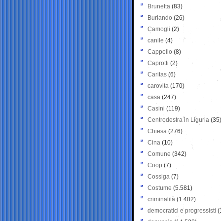
Brunetta
(83)
Burlando
(26)
Camogli
(2)
canile
(4)
Cappello
(8)
Caprotti
(2)
Caritas
(6)
carovita
(170)
casa
(247)
Casini
(119)
Centrodestra in Liguria
(35
Chiesa
(276)
Cina
(10)
Comune
(342)
Coop
(7)
Cossiga
(7)
Costume
(5.581)
criminalità
(1.402)
democratici e progressisti
(