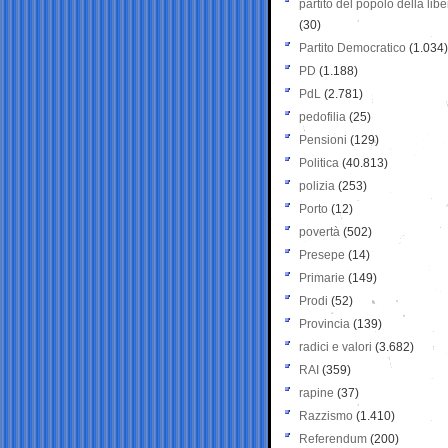
partito del popolo della libe
(30)
Partito Democratico
(1.034)
PD
(1.188)
PdL
(2.781)
pedofilia
(25)
Pensioni
(129)
Politica
(40.813)
polizia
(253)
Porto
(12)
povertà
(502)
Presepe
(14)
Primarie
(149)
Prodi
(52)
Provincia
(139)
radici e valori
(3.682)
RAI
(359)
rapine
(37)
Razzismo
(1.410)
Referendum
(200)