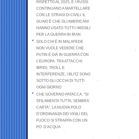
RISPETTO AL 2025, E I RUSSI
CONTINUANO A MARTELLARE
CON LE STRAGI DI CIVILI. IL
GUAIO È CHE GLI AMERICANI
HANNO USATO TUTTI I MISSILI
PER LA GUERRA IN IRAN
SOLO CHI È IN MALAFEDE
NON VUOLE VEDERE CHE
PUTIN È GIÀ IN GUERRA CON
L’EUROPA: TRA ATTACCHI
IBRIDI, TROLL E
INTERFERENZE, I BLITZ SONO
SOTTO GLI OCCHI DI TUTTI
OGNI GIORNO
CHE GOVERNO PATACCA. “SI
SFILAMENTA TUTTA, SEMBRA
CARTA”. LA NUOVA POLO
D’ORDINANZA DEI VIGILI DEL
FUOCO SI STRAPPA CON UN
PO’ D’ACQUA