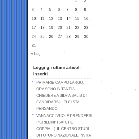
1
2
3
4
5
6
7
8
9
10
11
12
13
14
15
16
17
18
19
20
21
22
23
24
25
26
27
28
29
30
31
« Lug
Leggi gli ultimi articoli
inseriti
PRIMARIE CAMPO LARGO,
ORA SONO IN TANTI A
CHIEDERE A SILVIA SALIS DI
CANDIDARSI: LEI CI STA
PENSANDO
VANNACCI VUOLE PRENDERSI
I “GRILLINI” (SAI CHE
COPPIA…). IL CENTRO STUDI
DI FUTURO NAZIONALE INVITA