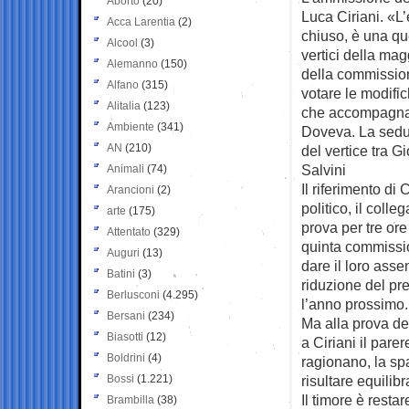
Aborto
(20)
Luca
Ciriani. «
Acca Larentia
(2)
chiuso, è una qu
Alcool
(3)
vertici della mag
Alemanno
(150)
della commissio
Alfano
(315)
votare le modific
Alitalia
(123)
che accompagna l
Ambiente
(341)
Doveva. La sedut
AN
(210)
del vertice tra G
Salvini
Animali
(74)
Il riferimento di
Arancioni
(2)
politico, il coll
arte
(175)
prova per tre ore
Attentato
(329)
quinta commissi
Auguri
(13)
dare il loro ass
Batini
(3)
riduzione del pre
Berlusconi
(4.295)
l’anno prossimo.
Bersani
(234)
Ma alla prova del
Biasotti
(12)
a Ciriani il par
Boldrini
(4)
ragionano, la sp
Bossi
(1.221)
risultare equilibr
Il timore è restar
Brambilla
(38)