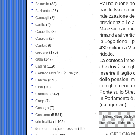
Rai ha buone pos
Brunetta
(83)
partite Iva con un
Burlando
(26)
rateizzazione de
Camogli
(2)
previdenziali e a
canile
(4)
Ma è sul canone 
Cappello
(8)
rimanda al vertic
Caprotti
(2)
la Lega tiene il
Caritas
(6)
430 milioni a Vi
carovita
(170)
ridotto.
casa
(247)
La contesa impone
che dovrà sciogli
Casini
(119)
inserire il tagli
Centrodestra in Liguria
(35)
delle pensioni m
Chiesa
(276)
con gli emendamen
Cina
(10)
Ponte sullo Stret
Comune
(342)
in Parlamento è a
Coop
(7)
(da agenzie)
Cossiga
(7)
Costume
(5.581)
This entry was posted 
criminalità
(1.402)
responses to this entr
democratici e progressisti
(19)
«
GIORGIA M