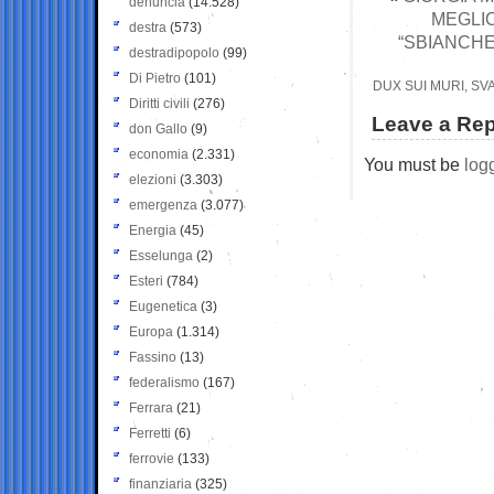
denuncia
(14.528)
MEGLIO
destra
(573)
“SBIANCHE
destradipopolo
(99)
Di Pietro
(101)
DUX SUI MURI, SV
Diritti civili
(276)
Leave a Rep
don Gallo
(9)
economia
(2.331)
You must be
log
elezioni
(3.303)
emergenza
(3.077)
Energia
(45)
Esselunga
(2)
Esteri
(784)
Eugenetica
(3)
Europa
(1.314)
Fassino
(13)
federalismo
(167)
Ferrara
(21)
Ferretti
(6)
ferrovie
(133)
finanziaria
(325)