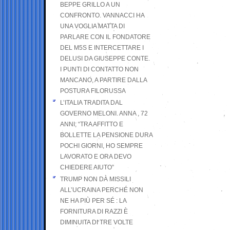
BEPPE GRILLO A UN
CONFRONTO. VANNACCI HA
UNA VOGLIA MATTA DI
PARLARE CON IL FONDATORE
DEL M5S E INTERCETTARE I
DELUSI DA GIUSEPPE CONTE.
I PUNTI DI CONTATTO NON
MANCANO, A PARTIRE DALLA
POSTURA FILORUSSA
L’ITALIA TRADITA DAL
GOVERNO MELONI. ANNA , 72
ANNI; “TRA AFFITTO E
BOLLETTE LA PENSIONE DURA
POCHI GIORNI, HO SEMPRE
LAVORATO E ORA DEVO
CHIEDERE AIUTO”
TRUMP NON DÀ MISSILI
ALL’UCRAINA PERCHÉ NON
NE HA PIÙ PER SÉ : LA
FORNITURA DI RAZZI È
DIMINUITA DI TRE VOLTE