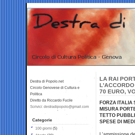
LA RAI POR
Destra di Popolo.net
L’ACCORDO 
Circolo Genovese di Cultura e
70 EURO, V
Politica
Diretto da Riccardo Fucile
FORZA ITALIA
Scrivici: destradipopolo@gmail.com
MISURA PORT
TETTO PUBBLI
Categorie
SPESE DI MED
100 giorni
(5)
L’ammissione dell