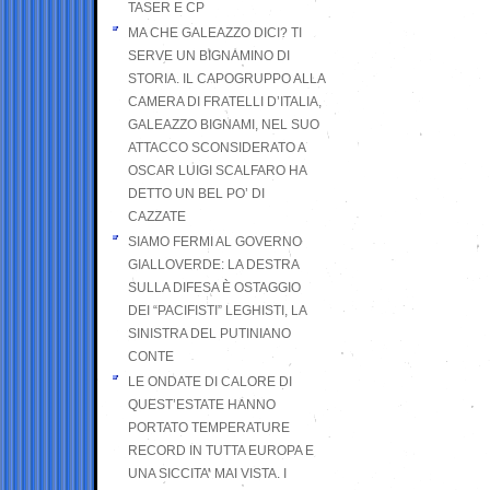
TASER E CP
MA CHE GALEAZZO DICI? TI
SERVE UN BIGNAMINO DI
STORIA. IL CAPOGRUPPO ALLA
CAMERA DI FRATELLI D’ITALIA,
GALEAZZO BIGNAMI, NEL SUO
ATTACCO SCONSIDERATO A
OSCAR LUIGI SCALFARO HA
DETTO UN BEL PO’ DI
CAZZATE
SIAMO FERMI AL GOVERNO
GIALLOVERDE: LA DESTRA
SULLA DIFESA È OSTAGGIO
DEI “PACIFISTI” LEGHISTI, LA
SINISTRA DEL PUTINIANO
CONTE
LE ONDATE DI CALORE DI
QUEST’ESTATE HANNO
PORTATO TEMPERATURE
RECORD IN TUTTA EUROPA E
UNA SICCITA’ MAI VISTA. I