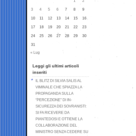
1
2
3
4
5
6
7
8
9
10
11
12
13
14
15
16
17
18
19
20
21
22
23
24
25
26
27
28
29
30
31
« Lug
Leggi gli ultimi articoli
inseriti
IL BLITZ DI SILVIA SALIS AL
VIMINALE CHE SPIAZZA LA
PROPAGANDA SULLA
“PERCEZIONE” DI IN-
SICUREZZA DEI SOVRANISTI:
SI FA RICEVERE DA
PIANTEDOSI E OTTIENE LA
COLLABORAZIONE DEL
MINISTRO SENZA CEDERE SU