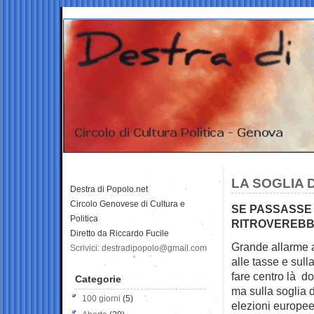
LA SOGLIA 
Destra di Popolo.net
Circolo Genovese di Cultura e
SE PASSASSE 
Politica
RITROVEREBB
Diretto da Riccardo Fucile
Grande allarme a 
Scrivici: destradipopolo@gmail.com
alle tasse e sull
fare centro là dov
Categorie
ma sulla soglia 
100 giorni
(5)
elezioni europee