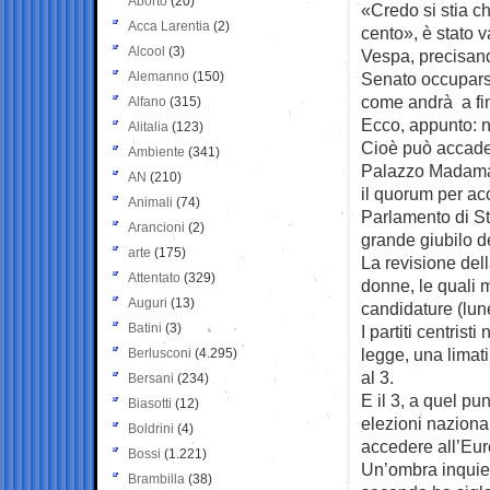
Aborto
(20)
«Credo si stia c
Acca Larentia
(2)
cento», è stato 
Alcool
(3)
Vespa, precisan
Alemanno
(150)
Senato occupars
come andrà a fi
Alfano
(315)
Ecco, appunto: n
Alitalia
(123)
Cioè può accade
Ambiente
(341)
Palazzo Madama
AN
(210)
il quorum per ac
Animali
(74)
Parlamento di S
Arancioni
(2)
grande giubilo dei
arte
(175)
La revisione dell
Attentato
(329)
donne, le quali m
Auguri
(13)
candidature (lun
Batini
(3)
I partiti centrist
legge, una limat
Berlusconi
(4.295)
al 3.
Bersani
(234)
E il 3, a quel pu
Biasotti
(12)
elezioni nazional
Boldrini
(4)
accedere all’Eur
Bossi
(1.221)
Un’ombra inquieta
Brambilla
(38)