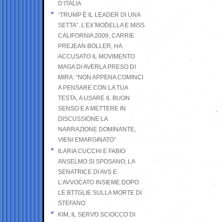
D’ITALIA
“TRUMP È IL LEADER DI UNA
SETTA”. L’EX MODELLA E MISS
CALIFORNIA 2009, CARRIE
PREJEAN BOLLER, HA
ACCUSATO IL MOVIMENTO
MAGA DI AVERLA PRESO DI
MIRA: “NON APPENA COMINCI
A PENSARE CON LA TUA
TESTA, A USARE IL BUON
SENSO E A METTERE IN
DISCUSSIONE LA
NARRAZIONE DOMINANTE,
VIENI EMARGINATO”
ILARIA CUCCHI E FABIO
ANSELMO SI SPOSANO; LA
SENATRICE DI AVS E
L’AVVOCATO INSIEME DOPO
LE BTTGLIE SULLA MORTE DI
STEFANO
KIM, IL SERVO SCIOCCO DI