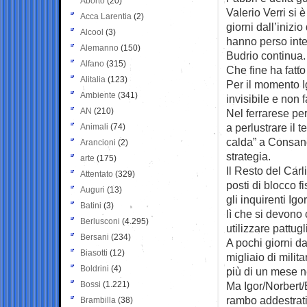
Aborto
(20)
Valerio Verri si 
Acca Larentia
(2)
giorni dall’inizio
Alcool
(3)
hanno perso inter
Alemanno
(150)
Budrio continua.
Alfano
(315)
Che fine ha fatto
Alitalia
(123)
Per il momento I
Ambiente
(341)
invisibile e non f
AN
(210)
Nel ferrarese per
a perlustrare il t
Animali
(74)
calda” a Consan
Arancioni
(2)
strategia.
arte
(175)
Il Resto del Carl
Attentato
(329)
posti di blocco f
Auguri
(13)
gli inquirenti I
Batini
(3)
lì che si devono 
Berlusconi
(4.295)
utilizzare pattugl
Bersani
(234)
A pochi giorni da
Biasotti
(12)
migliaio di milit
Boldrini
(4)
più di un mese n
Bossi
(1.221)
Ma Igor/Norbert/
rambo addestrati
Brambilla
(38)