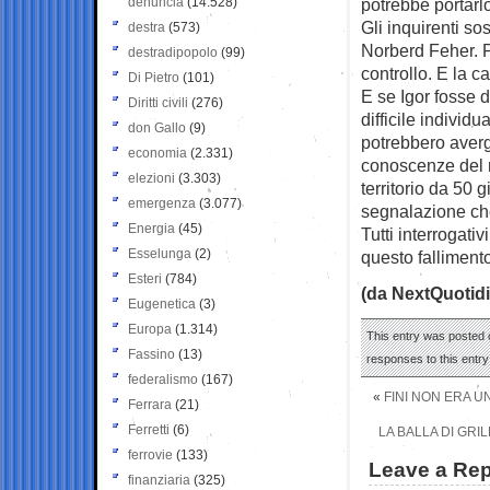
denuncia
(14.528)
potrebbe portarlo
Gli inquirenti s
destra
(573)
Norberd Feher. P
destradipopolo
(99)
controllo. E la c
Di Pietro
(101)
E se Igor fosse 
Diritti civili
(276)
difficile individ
don Gallo
(9)
potrebbero averg
economia
(2.331)
conoscenze del r
elezioni
(3.303)
territorio da 50
emergenza
(3.077)
segnalazione ch
Energia
(45)
Tutti interrogativ
Esselunga
(2)
questo falliment
Esteri
(784)
(da NextQuotid
Eugenetica
(3)
Europa
(1.314)
This entry was posted o
Fassino
(13)
responses to this entr
federalismo
(167)
«
FINI NON ERA U
Ferrara
(21)
Ferretti
(6)
LA BALLA DI GRI
ferrovie
(133)
Leave a Rep
finanziaria
(325)