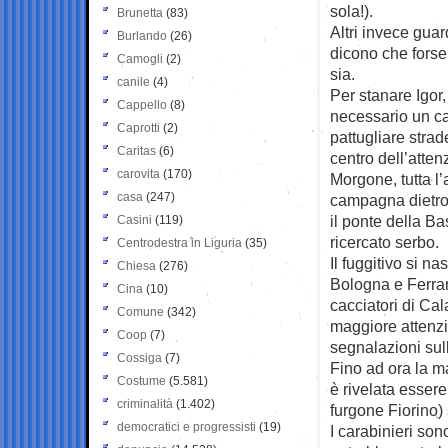
sola!).
Brunetta
(83)
Altri invece guar
Burlando
(26)
dicono che forse
Camogli
(2)
sia.
canile
(4)
Per stanare Igor,
Cappello
(8)
necessario un ca
Caprotti
(2)
pattugliare strade
Caritas
(6)
centro dell’atte
carovita
(170)
Morgone, tutta l’
casa
(247)
campagna dietro 
il ponte della Ba
Casini
(119)
ricercato serbo.
Centrodestra in Liguria
(35)
Il fuggitivo si n
Chiesa
(276)
Bologna e Ferrar
Cina
(10)
cacciatori di Cal
Comune
(342)
maggiore attenzi
Coop
(7)
segnalazioni sul
Cossiga
(7)
Fino ad ora la m
Costume
(5.581)
è rivelata esser
criminalità
(1.402)
furgone Fiorino)
democratici e progressisti
(19)
I carabinieri son