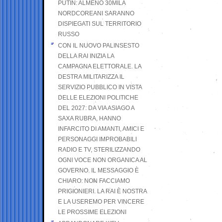
PUTIN: ALMENO 30MILA
NORDCOREANI SARANNO
DISPIEGATI SUL TERRITORIO
RUSSO
CON IL NUOVO PALINSESTO
DELLA RAI INIZIA LA
CAMPAGNA ELETTORALE. LA
DESTRA MILITARIZZA IL
SERVIZIO PUBBLICO IN VISTA
DELLE ELEZIONI POLITICHE
DEL 2027: DA VIA ASIAGO A
SAXA RUBRA, HANNO
INFARCITO DI AMANTI, AMICI E
PERSONAGGI IMPROBABILI
RADIO E TV, STERILIZZANDO
OGNI VOCE NON ORGANICA AL
GOVERNO. IL MESSAGGIO È
CHIARO: NON FACCIAMO
PRIGIONIERI. LA RAI È NOSTRA
E LA USEREMO PER VINCERE
LE PROSSIME ELEZIONI