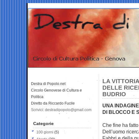
LA VITTORIA
Destra di Popolo.net
DELLE RICE
Circolo Genovese di Cultura e
BUDRIO
Politica
Diretto da Riccardo Fucile
UNA INDAGINE
Scrivici: destradipopolo@gmail.com
DI BLOCCO E 
Categorie
Che fine ha fatto
Dell’uomo ricerc
100 giorni
(5)
Fabbri e della g