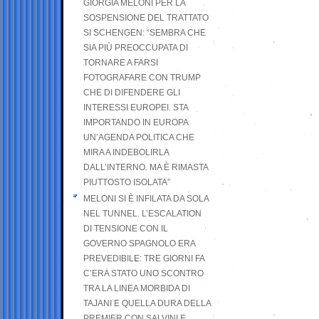
GIORGIA MELONI PER LA
SOSPENSIONE DEL TRATTATO
SI SCHENGEN: “SEMBRA CHE
SIA PIÙ PREOCCUPATA DI
TORNARE A FARSI
FOTOGRAFARE CON TRUMP
CHE DI DIFENDERE GLI
INTERESSI EUROPEI. STA
IMPORTANDO IN EUROPA
UN’AGENDA POLITICA CHE
MIRA A INDEBOLIRLA
DALL’INTERNO. MA È RIMASTA
PIUTTOSTO ISOLATA”
MELONI SI È INFILATA DA SOLA
NEL TUNNEL. L’ESCALATION
DI TENSIONE CON IL
GOVERNO SPAGNOLO ERA
PREVEDIBILE: TRE GIORNI FA
C’ERA STATO UNO SCONTRO
TRA LA LINEA MORBIDA DI
TAJANI E QUELLA DURA DELLA
PREMIER CON SALVINI E