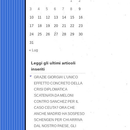
1
2
3
4
5
6
7
8
9
10
11
12
13
14
15
16
17
18
19
20
21
22
23
24
25
26
27
28
29
30
31
« Lug
Leggi gli ultimi articoli
inseriti
GRAZIE GIORGIA! L’UNICO
EFFETTO CONCRETO DELLA
CRISI DIPLOMATICA
SCATENATA DA MELONI
CONTRO SANCHEZ PER IL
CASO CEUTA? ORA CHE
ANCHE MADRID HA SOSPESO
SCHENGEN PER CHI ARRIVA
DAL NOSTRO PAESE, GLI