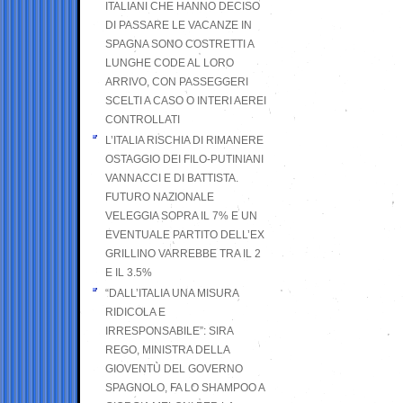
ITALIANI CHE HANNO DECISO
DI PASSARE LE VACANZE IN
SPAGNA SONO COSTRETTI A
LUNGHE CODE AL LORO
ARRIVO, CON PASSEGGERI
SCELTI A CASO O INTERI AEREI
CONTROLLATI
L’ITALIA RISCHIA DI RIMANERE
OSTAGGIO DEI FILO-PUTINIANI
VANNACCI E DI BATTISTA.
FUTURO NAZIONALE
VELEGGIA SOPRA IL 7% E UN
EVENTUALE PARTITO DELL’EX
GRILLINO VARREBBE TRA IL 2
E IL 3.5%
“DALL’ITALIA UNA MISURA
RIDICOLA E
IRRESPONSABILE”: SIRA
REGO, MINISTRA DELLA
GIOVENTÙ DEL GOVERNO
SPAGNOLO, FA LO SHAMPOO A