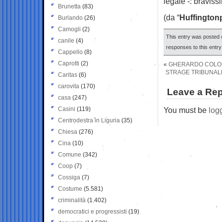
legale -: braviss
Brunetta
(83)
(da “
Huffington
Burlando
(26)
Camogli
(2)
This entry was posted o
canile
(4)
responses to this entr
Cappello
(8)
Caprotti
(2)
«
GHERARDO COLOM
STRAGE TRIBUNALE
Caritas
(6)
carovita
(170)
Leave a Rep
casa
(247)
Casini
(119)
You must be
log
Centrodestra in Liguria
(35)
Chiesa
(276)
Cina
(10)
Comune
(342)
Coop
(7)
Cossiga
(7)
Costume
(5.581)
criminalità
(1.402)
democratici e progressisti
(19)