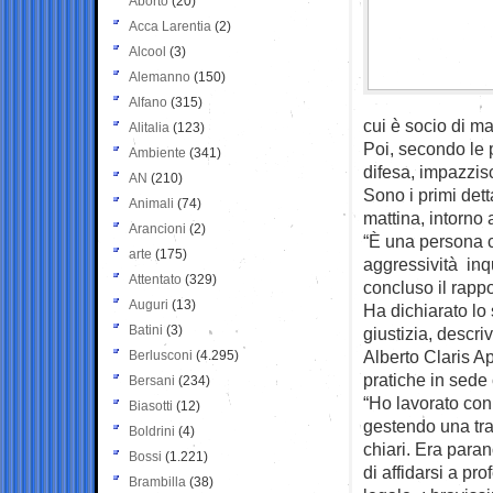
Aborto
(20)
Acca Larentia
(2)
Alcool
(3)
Alemanno
(150)
Alfano
(315)
cui è socio di m
Alitalia
(123)
Poi, secondo le p
Ambiente
(341)
difesa, impazzisc
AN
(210)
Sono i primi det
Animali
(74)
mattina, intorno 
Arancioni
(2)
“È una persona c
arte
(175)
aggressività inqu
Attentato
(329)
concluso il rappo
Auguri
(13)
Ha dichiarato lo 
Batini
(3)
giustizia, descr
Alberto Claris Ap
Berlusconi
(4.295)
pratiche in sede 
Bersani
(234)
“Ho lavorato con 
Biasotti
(12)
gestendo una tra
Boldrini
(4)
chiari. Era para
Bossi
(1.221)
di affidarsi a pr
Brambilla
(38)