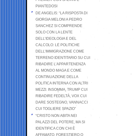
PIANTEDOSI
DE ANGELIS: “LA RISPOSTA DI
GIORGIA MELONI A PEDRO
SANCHEZ SI COMPRENDE
SOLO CON LA LENTE
DELL’IDEOLOGIA E DEL
CALCOLO: LE POLITICHE
DELL’IMMIGRAZIONE COME
TERRENO IDENTITARIO SU CUI
RIBADIRE L’APPARTENENZA
AL MONDO MAGA E COME
CONTINUAZIONE DELLA
POLITICA INTERNA CON ALTRI
MEZZI. INSOMMA, TRUMP CUI
RIBADIRE FEDELTÀ, VOX CUI
DARE SOSTEGNO, VANNACCI
CUI TOGLIERE SPAZIO”
“CRISTO NON ABITA NEI
PALAZZI DEL POTERE, MA SI
IDENTIFICA CON CHI È
AFFAMATO, FORESTIERO O