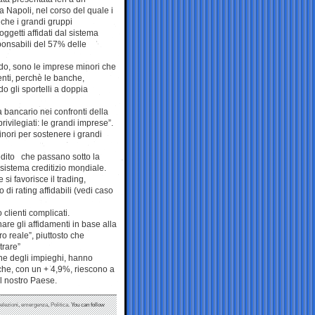
 Napoli, nel corso del quale i
 che i grandi gruppi
getti affidati dal sistema
ponsabili del 57% delle
do, sono le imprese minori che
nti, perchè le banche,
do gli sportelli a doppia
a bancario nei confronti della
ivilegiati: le grandi imprese”.
minori per sostenere i grandi
edito che passano sotto la
 sistema creditizio mondiale.
si favorisce il trading,
 di rating affidabili (vedi caso
clienti complicati.
nare gli affidamenti in base alla
o reale”, piuttosto che
trare”
one degli impieghi, hanno
 che, con un + 4,9%, riescono a
el nostro Paese.
elezioni
,
emergenza
,
Politica
. You can follow