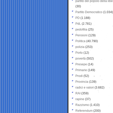
partito del popolo della libe
(30)
Partito Democratico
(1.034)
PD
(1.188)
PdL
(2.781)
pedofilia
(25)
Pensioni
(129)
Politica
(40.790)
polizia
(253)
Porto
(12)
povertà
(502)
Presepe
(14)
Primarie
(149)
Prodi
(52)
Provincia
(139)
radici e valori
(3.682)
RAI
(359)
rapine
(37)
Razzismo
(1.410)
Referendum
(200)