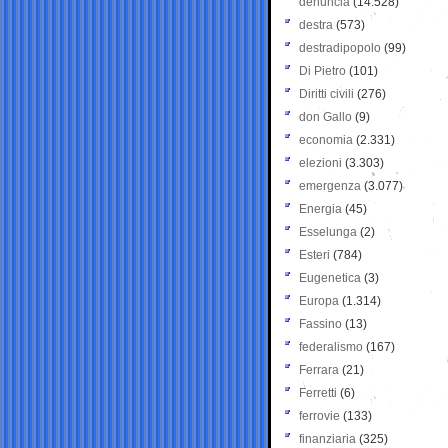
denuncia
(14.528)
destra
(573)
destradipopolo
(99)
Di Pietro
(101)
Diritti civili
(276)
don Gallo
(9)
economia
(2.331)
elezioni
(3.303)
emergenza
(3.077)
Energia
(45)
Esselunga
(2)
Esteri
(784)
Eugenetica
(3)
Europa
(1.314)
Fassino
(13)
federalismo
(167)
Ferrara
(21)
Ferretti
(6)
ferrovie
(133)
finanziaria
(325)