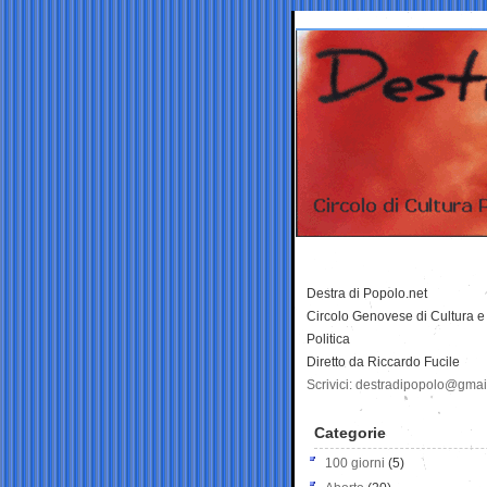
Destra di Popolo.net
Circolo Genovese di Cultura e
Politica
Diretto da Riccardo Fucile
Scrivici: destradipopolo@gma
Categorie
100 giorni
(5)