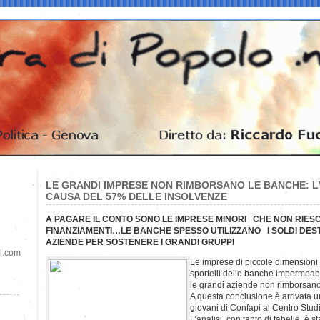
LE GRANDI IMPRESE NON RIMBORSANO LE BANCHE: L’ 
CAUSA DEL 57% DELLE INSOLVENZE
A PAGARE IL CONTO SONO LE IMPRESE MINORI CHE NON RIE
FINANZIAMENTI…LE BANCHE SPESSO UTILIZZANO I SOLDI DEST
AZIENDE PER SOSTENERE I GRANDI GRUPPI
il.com
Le imprese di piccole dimensioni
sportelli delle banche impermeabil
le grandi aziende non rimborsano gl
A questa conclusione è arrivata 
giovani di Confapi al Centro Studi
L’analisi, con tanto di tabelle, è s