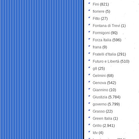
Fini
(821)
fioriere
(5)
Fitto
(27)
Fontana di Trevi
(1)
Formigoni
(90)
Forza Italia
(596)
frana
(9)
Fratelli d'Italia
(291)
Futuro e Libertà
(510)
g8
(25)
Gelmini
(68)
Genova
(542)
Giannino
(10)
Giustizia
(5.784)
governo
(5.799)
Grasso
(22)
Green Italia
(1)
Grillo
(2.941)
Idv
(4)