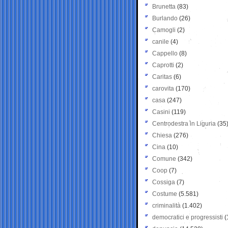
Brunetta
(83)
Burlando
(26)
Camogli
(2)
canile
(4)
Cappello
(8)
Caprotti
(2)
Caritas
(6)
carovita
(170)
casa
(247)
Casini
(119)
Centrodestra in Liguria
(35
Chiesa
(276)
Cina
(10)
Comune
(342)
Coop
(7)
Cossiga
(7)
Costume
(5.581)
criminalità
(1.402)
democratici e progressisti
(