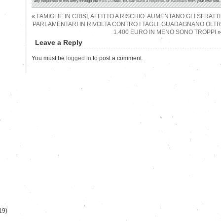
any responses to this entry through the
RSS 2.0
feed. You can
leave a response
, or
trackback
from your own site.
«
FAMIGLIE IN CRISI, AFFITTO A RISCHIO: AUMENTANO GLI SFRATT
PARLAMENTARI IN RIVOLTA CONTRO I TAGLI: GUADAGNANO OLTR
1.400 EURO IN MENO SONO TROPPI
»
Leave a Reply
You must be
logged in
to post a comment.
)
19)