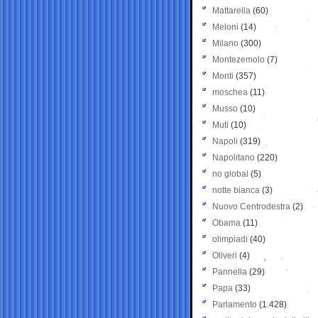
Mattarella
(60)
Meloni
(14)
Milano
(300)
Montezemolo
(7)
Monti
(357)
moschea
(11)
Musso
(10)
Muti
(10)
Napoli
(319)
Napolitano
(220)
no global
(5)
notte bianca
(3)
Nuovo Centrodestra
(2)
Obama
(11)
olimpiadi
(40)
Oliveri
(4)
Pannella
(29)
Papa
(33)
Parlamento
(1.428)