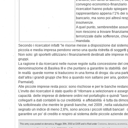
convegno economico-finanziario a
ricercatori hanno potuto spiegare
rappresentano appena l’1% dei sog
bancario, ma sono poi altresì res
insolvenze.
A quel punto, sembrerebbe assur
non riescono a trovare finanziame
terrorizzate dalle sofferenze, chiu
mandata.
Secondo i ricercatori infatti “le risorse messe a disposizione dal sistem
piccola e media impresa pendono verso una quota ristretta di soggetti pr
Non solo: gli sportelli utilizzano i finanziamenti destinati alle imprese 
gruppi.
La ragione è da ricercarsi nelle nuove regole sulla concessione del cr
denominaziome di Basilea III e che puntano a garantire la stabilità del
In realtà queste norme si traducono in una forma di droga: da una parte 
dall’altra i grandi gruppi che fino a quando non saltano per aria, godono
Parmalat).
Alle piccole imprese resta poco: sono rischiose e per le banche restano 
L’invito dei ricercatori è stato quello di “ritornare a selezionare e asseg
capacità delle imprese di detenere ordini nel portafoglio e quindi “lavor
collegarli a dati contabili la cui credibilità e affidabilità è tutta da dimos
Va sottolineato che mentre le grandi banche, nel 2009 , nella valutazi
segnato un indice di meno 2,6%, sono ancora i piccoli istituti bancari
garantire un po’ di credito e respiro al sistema delle piccole aziende d
This entry was posted on domenica, Maggio 30th, 2010 at 13:05 and is filed under
Costume
,
denuncia
,
economia
,