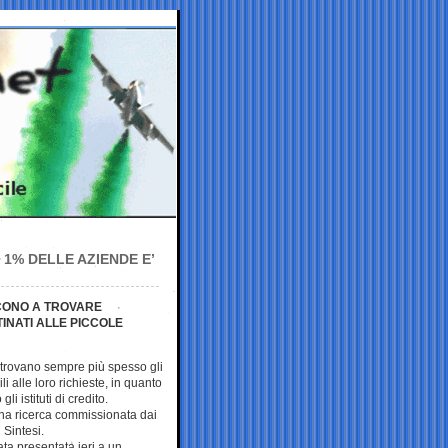
1% DELLE AZIENDE E’
SCONO A TROVARE
INATI ALLE PICCOLE
 trovano sempre più spesso gli
i alle loro richieste, in quanto
i istituti di credito.
una ricerca commissionata dai
 Sintesi.
tata presentata ieri a un