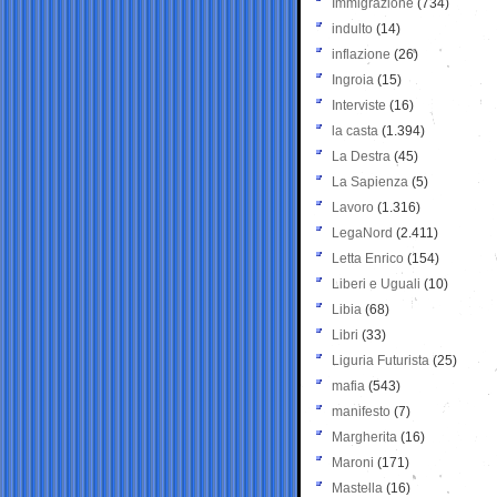
Immigrazione
(734)
indulto
(14)
inflazione
(26)
Ingroia
(15)
Interviste
(16)
la casta
(1.394)
La Destra
(45)
La Sapienza
(5)
Lavoro
(1.316)
LegaNord
(2.411)
Letta Enrico
(154)
Liberi e Uguali
(10)
Libia
(68)
Libri
(33)
Liguria Futurista
(25)
mafia
(543)
manifesto
(7)
Margherita
(16)
Maroni
(171)
Mastella
(16)