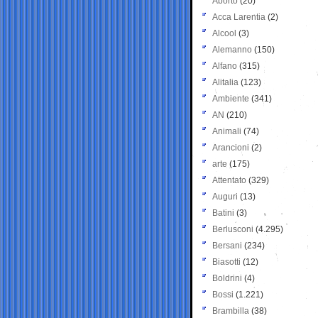
Aborto
(20)
Acca Larentia
(2)
Alcool
(3)
Alemanno
(150)
Alfano
(315)
Alitalia
(123)
Ambiente
(341)
AN
(210)
Animali
(74)
Arancioni
(2)
arte
(175)
Attentato
(329)
Auguri
(13)
Batini
(3)
Berlusconi
(4.295)
Bersani
(234)
Biasotti
(12)
Boldrini
(4)
Bossi
(1.221)
Brambilla
(38)