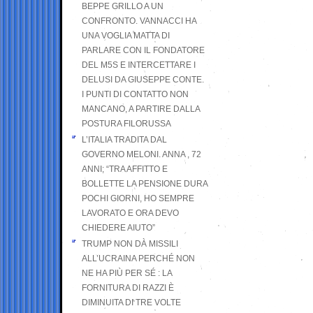
BEPPE GRILLO A UN
CONFRONTO. VANNACCI HA
UNA VOGLIA MATTA DI
PARLARE CON IL FONDATORE
DEL M5S E INTERCETTARE I
DELUSI DA GIUSEPPE CONTE.
I PUNTI DI CONTATTO NON
MANCANO, A PARTIRE DALLA
POSTURA FILORUSSA
L’ITALIA TRADITA DAL
GOVERNO MELONI. ANNA , 72
ANNI; “TRA AFFITTO E
BOLLETTE LA PENSIONE DURA
POCHI GIORNI, HO SEMPRE
LAVORATO E ORA DEVO
CHIEDERE AIUTO”
TRUMP NON DÀ MISSILI
ALL’UCRAINA PERCHÉ NON
NE HA PIÙ PER SÉ : LA
FORNITURA DI RAZZI È
DIMINUITA DI TRE VOLTE