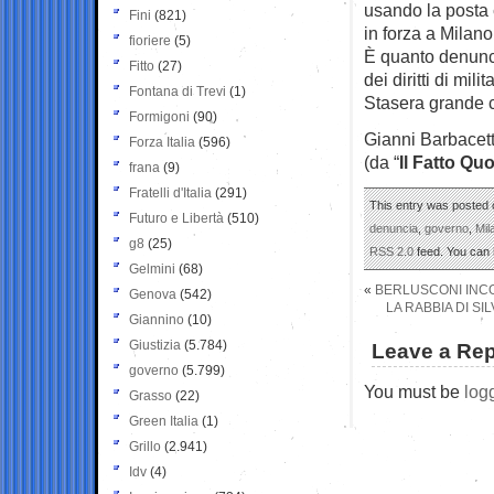
usando la posta el
Fini
(821)
in forza a Milano
fioriere
(5)
È quanto denunci
Fitto
(27)
dei diritti di mili
Fontana di Trevi
(1)
Stasera grande 
Formigoni
(90)
Gianni Barbacet
Forza Italia
(596)
(da “
Il Fatto Qu
frana
(9)
Fratelli d'Italia
(291)
This entry was posted o
Futuro e Libertà
(510)
denuncia
,
governo
,
Mil
g8
(25)
RSS 2.0
feed. You can
Gelmini
(68)
«
BERLUSCONI INCO
Genova
(542)
LA RABBIA DI SI
Giannino
(10)
Giustizia
(5.784)
Leave a Rep
governo
(5.799)
You must be
log
Grasso
(22)
Green Italia
(1)
Grillo
(2.941)
Idv
(4)