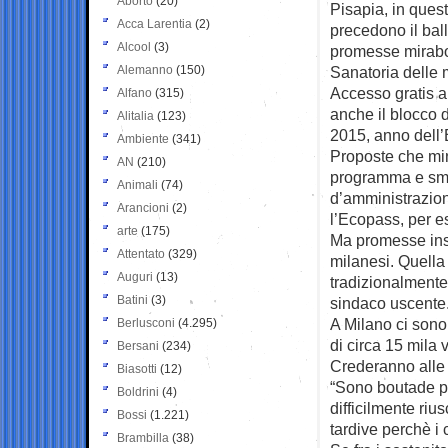
Aborto
(20)
Pisapia, in quest
Acca Larentia
(2)
precedono il bal
Alcool
(3)
promesse mirabo
Alemanno
(150)
Sanatoria delle m
Accesso gratis al
Alfano
(315)
anche il blocco de
Alitalia
(123)
2015, anno dell
Ambiente
(341)
Proposte che mi
AN
(210)
programma e sme
Animali
(74)
d’amministrazion
Arancioni
(2)
l’Ecopass, per e
arte
(175)
Ma promesse insi
Attentato
(329)
milanesi. Quella 
Auguri
(13)
tradizionalmente
Batini
(3)
sindaco uscente
A Milano ci sono 
Berlusconi
(4.295)
di circa 15 mila v
Bersani
(234)
Crederanno alle 
Biasotti
(12)
“Sono boutade p
Boldrini
(4)
difficilmente ri
Bossi
(1.221)
tardive perchè i 
Brambilla
(38)