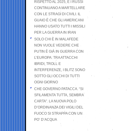
RISPETTO AL 2025, E I RUSSI
CONTINUANO A MARTELLARE
CON LE STRAGI DI CIVILI. IL
GUAIO È CHE GLI AMERICANI
HANNO USATO TUTTI I MISSILI
PER LA GUERRA IN IRAN
SOLO CHI È IN MALAFEDE
NON VUOLE VEDERE CHE
PUTIN È GIÀ IN GUERRA CON
L’EUROPA: TRA ATTACCHI
IBRIDI, TROLL E
INTERFERENZE, I BLITZ SONO
SOTTO GLI OCCHI DI TUTTI
OGNI GIORNO
CHE GOVERNO PATACCA. “SI
SFILAMENTA TUTTA, SEMBRA
CARTA”. LA NUOVA POLO
D’ORDINANZA DEI VIGILI DEL
FUOCO SI STRAPPA CON UN
PO’ D’ACQUA