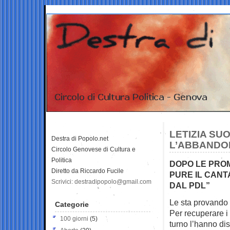
LETIZIA SU
Destra di Popolo.net
L’ABBANDO
Circolo Genovese di Cultura e
Politica
DOPO LE PROME
Diretto da Riccardo Fucile
PURE IL CANT
Scrivici: destradipopolo@gmail.com
DAL PDL”
Le sta provando p
Categorie
Per recuperare i 
100 giorni
(5)
turno l’hanno di