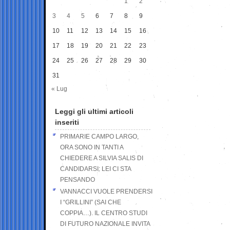
1
2
3
4
5
6
7
8
9
10
11
12
13
14
15
16
17
18
19
20
21
22
23
24
25
26
27
28
29
30
31
« Lug
Leggi gli ultimi articoli
inseriti
PRIMARIE CAMPO LARGO,
ORA SONO IN TANTI A
CHIEDERE A SILVIA SALIS DI
CANDIDARSI: LEI CI STA
PENSANDO
VANNACCI VUOLE PRENDERSI
I “GRILLINI” (SAI CHE
COPPIA…). IL CENTRO STUDI
DI FUTURO NAZIONALE INVITA