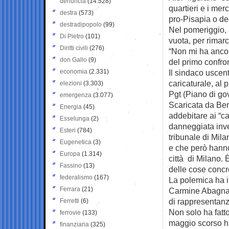
denuncia
(14.528)
quartieri e i me
destra
(573)
pro-Pisapia o de
destradipopolo
(99)
Nel pomeriggio, 
Di Pietro
(101)
vuota, per rimar
Diritti civili
(276)
“Non mi ha ancor
don Gallo
(9)
del primo confron
economia
(2.331)
Il sindaco uscent
caricaturale, al
elezioni
(3.303)
Pgt (Piano di gov
emergenza
(3.077)
Scaricata da Berl
Energia
(45)
addebitare ai “ca
Esselunga
(2)
danneggiata inve
Esteri
(784)
tribunale di Mil
Eugenetica
(3)
e che però hanno 
Europa
(1.314)
città di Milano. 
Fassino
(13)
delle cose concr
federalismo
(167)
La polemica ha i
Ferrara
(21)
Carmine Abagnale
di rappresentanz
Ferretti
(6)
Non solo ha fatt
ferrovie
(133)
maggio scorso h
finanziaria
(325)