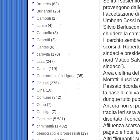
Se fra i sostenit
Brunetta
(83)
provengono dalle
Burlando
(26)
l’accettazione di
Camogli
(2)
Umberto Bossi non
canile
(4)
Silvio Berlusco
Cappello
(8)
chiudere la camp
Il cerchio sembr
Caprotti
(2)
scorsi di Robert
Caritas
(6)
sindaci e presid
carovita
(170)
nord Matteo Salv
casa
(247)
sindaco”).
Casini
(119)
Area ciellina del
Centrodestra in Liguria
(35)
Moratti: riusciran
Chiesa
(276)
Pessato ricorda 
Cina
(10)
la base di chi v
Comune
(342)
dunque tutto pu
Coop
(7)
Ancora non si p
tradita ieri ser
Cossiga
(7)
disertato il con
Costume
(5.581)
Affluenza scarsa,
criminalità
(1.402)
pagato e hotel a 
democratici e progressisti
(19)
Altri “figuranti” 