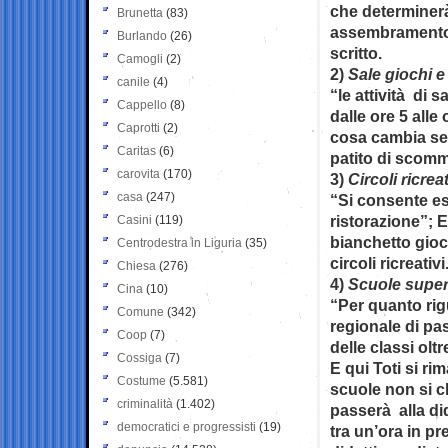
che determinerà
Brunetta
(83)
assembramento 
Burlando
(26)
scritto.
Camogli
(2)
2)
Sale giochi
canile
(4)
“le attività di
Cappello
(8)
dalle ore 5 all
Caprotti
(2)
cosa cambia se
Caritas
(6)
patito di scomm
carovita
(170)
3)
Circoli ricreat
casa
(247)
“Si consente esc
ristorazione”; 
Casini
(119)
bianchetto gioc
Centrodestra in Liguria
(35)
circoli ricreativi
Chiesa
(276)
4)
Scuole super
Cina
(10)
“Per quanto rig
Comune
(342)
regionale di pas
Coop
(7)
delle classi olt
Cossiga
(7)
E qui Toti si r
Costume
(5.581)
scuole non si ch
criminalità
(1.402)
passerà alla di
democratici e progressisti
(19)
tra un’ora in pr