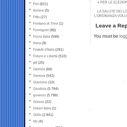
«
PER LE ELEZIO
Fini
(821)
fioriere
(5)
LA SALUTE DEI LO
L’ORDINANZA VOLUT
Fitto
(27)
Fontana di Trevi
(1)
Leave a Rep
Formigoni
(90)
You must be
log
Forza Italia
(596)
frana
(9)
Fratelli d'Italia
(291)
Futuro e Libertà
(510)
g8
(25)
Gelmini
(68)
Genova
(542)
Giannino
(10)
Giustizia
(5.784)
governo
(5.799)
Grasso
(22)
Green Italia
(1)
Grillo
(2.941)
Idv
(4)