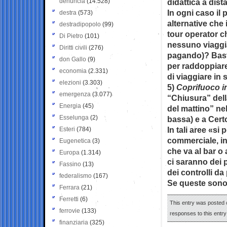
denuncia
(14.528)
didattica a dist
In ogni caso il
destra
(573)
alternative che
destradipopolo
(99)
tour operator ch
Di Pietro
(101)
nessuno viaggia
Diritti civili
(276)
pagando)? Baste
don Gallo
(9)
per raddoppiare 
economia
(2.331)
di viaggiare in 
elezioni
(3.303)
5)
Coprifuoco in
emergenza
(3.077)
“Chiusura” della
Energia
(45)
del mattino” ne
Esselunga
(2)
bassa) e a Cert
In tali aree «si
Esteri
(784)
commerciale, in
Eugenetica
(3)
che va al bar o
Europa
(1.314)
ci saranno dei p
Fassino
(13)
dei controlli da 
federalismo
(167)
Se queste sono
Ferrara
(21)
Ferretti
(6)
This entry was posted o
ferrovie
(133)
responses to this entr
finanziaria
(325)