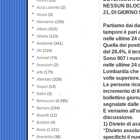
Aborto
(20)
NESSUN BLOCC
Acca Larentia
(2)
21, DI GIORNO
Alcool
(3)
Alemanno
(150)
Partiamo dai dat
Alfano
(315)
tamponi è pari 
Alitalia
(123)
nelle ultime 24 
Ambiente
(341)
Quella dei posit
AN
(210)
del 28,4%, il ter
Sono 907 i nuovi
Animali
(74)
nelle ultime 24 
Arancioni
(2)
Lombardia che h
arte
(175)
volte superiore.
Attentato
(329)
Le persone ric
Auguri
(13)
incremento di 67
Batini
(3)
bollettino giorn
Berlusconi
(4.295)
segnalate dalle 
Bersani
(234)
E veniamo all’o
Biasotti
(12)
discussione.
Boldrini
(4)
1)
Divieto di a
Bossi
(1.221)
“Divieto assol
specifichi il n
Brambilla
(38)