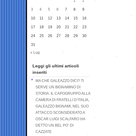
1
2
3
4
5
6
7
8
9
10
11
12
13
14
15
16
17
18
19
20
21
22
23
24
25
26
27
28
29
30
31
« Lug
Leggi gli ultimi articoli
inseriti
MA CHE GALEAZZO DICI? TI
SERVE UN BIGNAMINO DI
STORIA. IL CAPOGRUPPO ALLA
CAMERA DI FRATELLI D’ITALIA,
GALEAZZO BIGNAMI, NEL SUO
ATTACCO SCONSIDERATO A
OSCAR LUIGI SCALFARO HA
DETTO UN BEL PO’ DI
CAZZATE