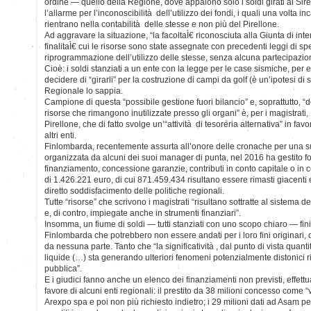
ordine — quello della Regione, dove appaiono solo i soldi girati ai Sire
l’allarme per l’inconoscibilità dell’utilizzo dei fondi, i quali una volta i
rientrano nella contabilità delle stesse e non più del Pirellone.
Ad aggravare la situazione, “la facoltaÌ€ riconosciuta alla Giunta di int
finalitaÌ€ cui le risorse sono state assegnate con precedenti leggi di 
riprogrammazione dell’utilizzo delle stesse, senza alcuna partecipazio
Cioè: i soldi stanziati a un ente con la legge per le case sismiche, per
decidere di “girarli” per la costruzione di campi da golf (è un’ipotesi di
Regionale lo sappia.
Campione di questa “possibile gestione fuori bilancio” e, soprattutto, “d
risorse che rimangono inutilizzate presso gli organi” è, per i magistrati
Pirellone, che di fatto svolge un’“attività di tesoreria alternativa” in fa
altri enti.
Finlombarda, recentemente assurta all’onore delle cronache per una su
organizzata da alcuni dei suoi manager di punta, nel 2016 ha gestito fon
finanziamento, concessione garanzie, contributi in conto capitale o in c
di 1.426.221 euro, di cui 871.459.434 risultano essere rimasti giacenti 
diretto soddisfacimento delle politiche regionali.
Tutte “risorse” che scrivono i magistrati “risultano sottratte al sistema d
e, di contro, impiegate anche in strumenti finanziari”.
Insomma, un fiume di soldi — tutti stanziati con uno scopo chiaro — finit
Finlombarda che potrebbero non essere andati per i loro fini originari,
da nessuna parte. Tanto che “la significatività , dal punto di vista quantita
liquide (…) sta generando ulteriori fenomeni potenzialmente distonici ris
pubblica”.
E i giudici fanno anche un elenco dei finanziamenti non previsti, effet
favore di alcuni enti regionali: il prestito da 38 milioni concesso come “
Arexpo spa e poi non più richiesto indietro; i 29 milioni dati ad Asam pe