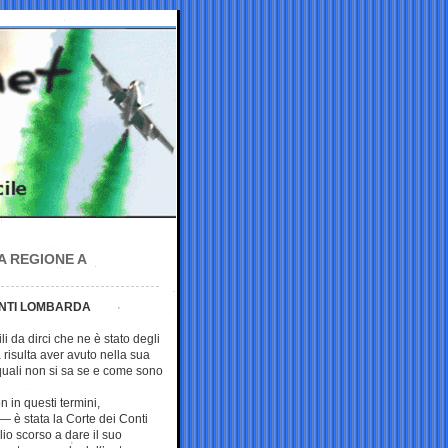
A REGIONE A
ONTI LOMBARDA
i da dirci che ne è stato degli
isulta aver avuto nella sua
 quali non si sa se e come sono
 in questi termini,
— è stata la Corte dei Conti
io scorso a dare il suo