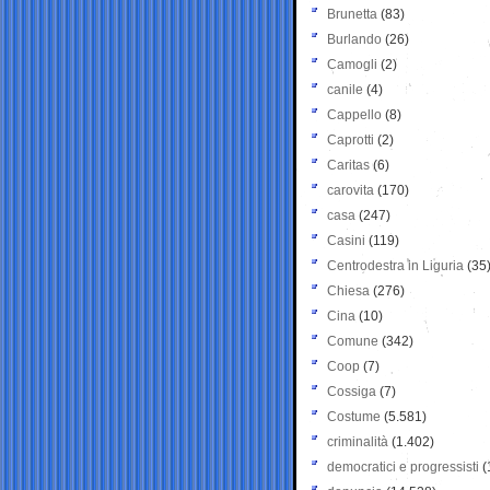
Brunetta
(83)
Burlando
(26)
Camogli
(2)
canile
(4)
Cappello
(8)
Caprotti
(2)
Caritas
(6)
carovita
(170)
casa
(247)
Casini
(119)
Centrodestra in Liguria
(35
Chiesa
(276)
Cina
(10)
Comune
(342)
Coop
(7)
Cossiga
(7)
Costume
(5.581)
criminalità
(1.402)
democratici e progressisti
(