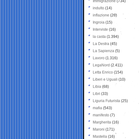
Immigrazione
(734)
indulto
(14)
inflazione
(26)
Ingroia
(15)
Interviste
(16)
la casta
(1.394)
La Destra
(45)
La Sapienza
(5)
Lavoro
(1.316)
LegaNord
(2.411)
Letta Enrico
(154)
Liberi e Uguali
(10)
Libia
(68)
Libri
(33)
Liguria Futurista
(25)
mafia
(543)
manifesto
(7)
Margherita
(16)
Maroni
(171)
Mastella
(16)