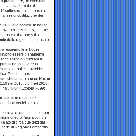
il procuratore, “le eventuali
la richiesta formale al
ndr) sulle società in house” e
la fase di costituzione dei
el 2016 alle società in house
stenza del Dl 50/2016, il quale
ta una valutazione sulla
onto delle ragioni del mancato
ita: essendo le in house
sse devono essere pienamente
nno scelto di utilizzare il
à pubbliche, per avere la
estimento pubblico dovrebbe
blica. Pur con questa
 Sigef che presentano un Roe in
 1,19 nel 2015; 0,64 nel 2016),
; 7,85; 0,04); Explora (-399;
vità di Infrastrutture
e, i cui vertici sono stati
a società è tornata in utile (per
milione di euro, “non può non
alato di circa due terzi dal
 da parte di Regione Lombardia