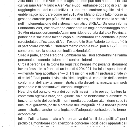
Altra nota dolente è Aler: per i magistrati “non può non ricordarsi la situ
cui versano Aler Milano e Aler Pavia-Lodi, entrambe oggetto di piani spe
raggiungimento dei cui obiettivi (…) appare riscontrare significativi ritar
emblematico ricordare come nel 2016 Aler Milano abbia fatto ricorso ad
gestione corrente per più di 56 milioni di euro, nonchè come la stessa Al
nell’implementazione del sistema informatico SIREAL (Sistema informa
Lombardia-Aler) che dovrebbe consentire un miglior monitoraggio da par
Se Aler piange, certamente Asam non ride: ereditata dalla ex Provincia 
partecipate societarie facenti capo a Finlombarda che controlla le prin
(presieduta dall’ex capo di Aler, l’ex profetto Gian Valerio Lombardi) è
di particolare criticità ”. L’indebitamento complessivo, pari a 172.333.3
compromettere la stessa continuità aziendale”.
Sireg a parte, anche Regione Lombardia ha i suoi scheletrini nell’armad
personale al carente sistema dei controlli interni.
Circa il personale, la Corte ha registrato l’ennesimo pesante sforamento
lavoro flessibile: a fronte di un tetto di 4.294.921, ha infatti speso be
— ritenuto “non accettabile” — di 1,9 milioni e rotti. “Il protrarsi di tale v
di criticità ” dal punto di vista sia “della legitimità contabile dell’ecced
conformità dell’attività amministrativa alla disciplina finanziaria in s
gestionale e di consuntivo”, dicono i magistrati.
Neanche dal punto di vista dei controlli messi in atto per combattere la
contestata agenzia Arac, per i giudici, va tutto benissimo: “L’architettur
funzionamento dei controlli interni merita particolare attenzione sotto i pro
misure di garanzia, poste a presidio dell’integritaÌ€ della finanza pubbli
amministrativa, anche nella logica dell’adeguato contrasto delle forme 
economica”.
Infine, l’ultima bacchettata a Maroni arriva dai “costi della politica”: per i 
profilo da monitorare con attenzione concerne i costi degli apparati dell