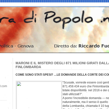
MARONI E IL MISTERO DEGLI 871 MILIONI GIRATI DALL
FINLOMBARDA
COME SONO STATI SPESI? …LE DOMANDE DELLA CORTE DEI C
“Scusate, vorreste essere così gentil
il.com
871.459.434 euro che Finlombarda r
totale disponibilità nel 2016 e dei
stati utilizzati?”.
A porre l’incredibile domanda — non
naturalmente, ma il senso è quello 
della Lombardia, chiamata il 10 lugl