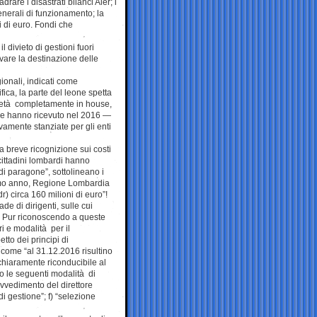
rare i disastrati bilanci Aler; i
nerali di funzionamento; la
 di euro. Fondi che
l divieto di gestioni fuori
are la destinazione delle
ionali, indicati come
fica, la parte del leone spetta
ocietà completamente in house,
use hanno ricevuto nel 2016 —
ivamente stanziate per gli enti
a breve ricognizione sui costi
 cittadini lombardi hanno
di paragone”, sottolineano i
simo anno, Regione Lombardia
 circa 160 milioni di euro”!
de di dirigenti, sulle cui
. Pur riconoscendo a queste
ri e modalità per il
tto dei principi di
o come “al 31.12.2016 risultino
 chiaramente riconducibile al
o le seguenti modalità di
ovvedimento del direttore
i gestione”; f) “selezione