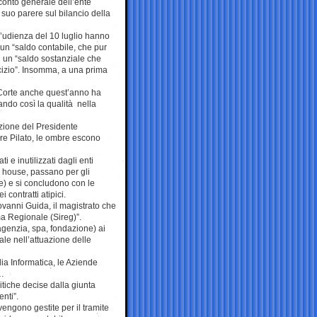
conto generale dell’ente
 suo parere sul bilancio della
l’udienza del 10 luglio hanno
 un “saldo contabile, che pur
i un “saldo sostanziale che
rcizio”. Insomma, a una prima
 Corte anche quest’anno ha
do così la qualità nella
azione del Presidente
re Pilato, le ombre escono
i e inutilizzati dagli enti
n house, passano per gli
de) e si concludono con le
 contratti atipici.
ovanni Guida, il magistrato che
ema Regionale (Sireg)”.
(agenzia, spa, fondazione) ai
ale nell’attuazione delle
ia Informatica, le Aziende
c…
litiche decise dalla giunta
nti”.
 vengono gestite per il tramite