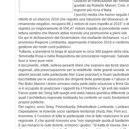
Giudizio di Parificazione del Rendi
guidato da Roberto Maroni. Cioè, il
regione più ricca d’Italia.
I (pochi) media che hanno seguito 
riferito di un bilancio 2016 che registra una riduzione del disavanzo; di
rimanendo negativo, recupera 89,1 milioni di euro rispetto al 2015” e d
registra un miglioramento di 556,47 milioni rispetto al precedente ese
lettura sembra che Maroni abbia ricevuto una promozione a pieni voti.
Da qui le dichiarazioni del Governatore che esultante dichiarava: «La
promosso Regione Lombardia, approvando il bilancio 2016 e conferman
gestione dei nostri conti pubblici».
Tuttavia, a prendersi la briga di spulciare le circa 300 pagine della rel
Simonetta Rosa e nella Requisitoria del procuratore regionale, Salvato
fuori e sono pure nere.
Il documento, infatti, solleva pesanti rilievi che svariano dai fondi stanziat
regionali, alla preoccupazione per la redditività delle grandi società i
allarmi lanciati sulle partecipate Aler (case popolari) e Asam (autostra
bacchettate per le assunzioni dei dirigenti delle partecipate e l’abuso dei
Per Bobo Maroni i dolori arrivano nella parte dalla relazione a firma Gi
si è occupato di analizzare i rapporti tra il Pirellone e “gli enti del sist
Fanno parte dei Sireg tutti quegli enti dalla natura giuridica differente 
quali l’architettura regionale lombarda ha conferito un ruolo fondament
proprie politiche.
Per capirci, sono Sireg: Finlombarda, Infrastrutture Lombarde, Lombard
Ospedaliere, le Aziende socio sanitarie territoriali (Asst), Aler, Fnm ec
Insomma, è l’oceano di tutte le partecipate che di fatto realizzano le po
regionale. E che quindi ricevono una “non marginale quota di trasferime
E qui iniziano le note dolenti, scrivono i giudici: “Si tratta di risorse che