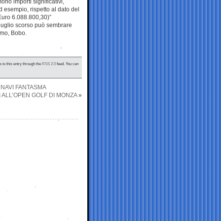
ono importi significativi,
esempio, rispetto al dato del
(Euro 6.088.800,30)”
10 luglio scorso può sembrare
imo, Bobo.
 to this entry through the
RSS 2.0
feed. You can
E NAVI FANTASMA
 ALL’OPEN GOLF DI MONZA
»