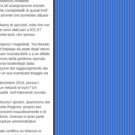
evidenza contabile
vi all’assegnazione iniziale
e contabilitaÌ€ di questi Enti”.
ira all’ente che dovrebbe attuare
iamo di spiccioli, visto che nel
e sono stati pari a 631,57
ente tanti, che spesso
ngono i magistrati, “ha rilevato
 d’impiego da parte degli stessi
re riconducibile o a un difetto
enza della gestione operata
se trasferitegli dalla
tazione del raggiungimento dei
 di un suo eventuale tiraggio da
1 dicembre 2016, presso i
ue miliardi di euro”! Un
alità nell’intervento sociale,
dicono i giudici, spariscono dai
della Regione, proprio per
conoscere esaustivamente e di
bbliche, rimesse in gran parte
 procedure amministrative
to certifica un bilancio in