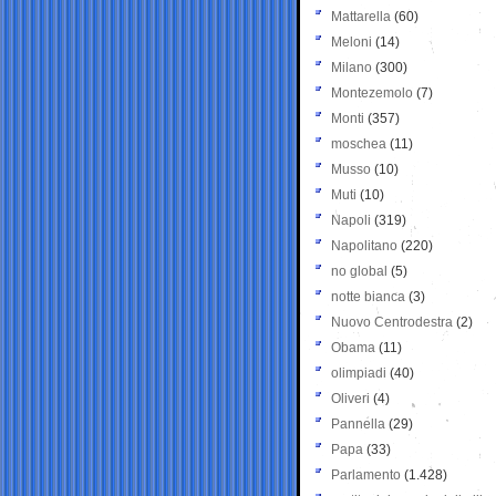
Mattarella
(60)
Meloni
(14)
Milano
(300)
Montezemolo
(7)
Monti
(357)
moschea
(11)
Musso
(10)
Muti
(10)
Napoli
(319)
Napolitano
(220)
no global
(5)
notte bianca
(3)
Nuovo Centrodestra
(2)
Obama
(11)
olimpiadi
(40)
Oliveri
(4)
Pannella
(29)
Papa
(33)
Parlamento
(1.428)