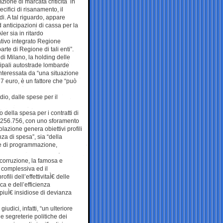
azione di marcata criticità in
cifici di risanamento, il
di. A tal riguardo, appare
 anticipazioni di cassa per la
er sia in ritardo
tivo integrato Regione
te di Regione di tali enti”.
di Milano, la holding delle
cipali autostrade lombarde
 interessata da “una situazione
27 euro, è un fattore che “può
io, dalle spese per il
 della spesa per i contratti di
n 6.256.756, con uno sforamento
iolazione genera obiettivi profili
enza di spesa”, sia “della
ede di programmazione,
 corruzione, la famosa e
a complessiva ed il
fili dell’effettivitaÌ€ delle
ca e dell’efficienza
piuÌ€ insidiose di devianza
giudici, infatti, “un ulteriore
e segreterie politiche dei