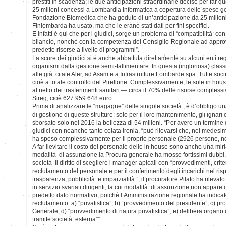
prestiti in scadenza; le due anticipazioni straordinarie decise per far quad
25 milioni concessi a Lombardia Informatica a copertura delle spese ge
Fondazione Biomedica che ha goduto di un’anticipazione da 25 milioni
Finlombarda ha usato, ma che le erano stati dati per fini specifici.
E infatti è qui che per i giudici, sorge un problema di “compatibilità con i
bilancio, nonchè con la competenza del Consiglio Regionale ad approv
predette risorse a livello di programmi”.
La scure dei giudici si è anche abbattuta direttamente su alcuni enti reg
organismi dalla gestione semi-fallimentare. In questa (ingloriosa) classi
alle già citate Aler, ad Asam e a Infrastrutture Lombarde spa. Tutte s
cioè a totale controllo del Pirellone. Complessivamente, le sole in ho
al netto dei trasferimenti sanitari — circa il 70% delle risorse compless
Sireg, cioè 627.959.648 euro.
Prima di analizzare le “magagne” delle singole società , è d’obbligo un
di gestione di queste strutture: solo per il loro mantenimento, gli ignari
sborsato solo nel 2016 la bellezza di 54 milioni. “Per avere un termine 
giudici con neanche tanto celata ironia, “può rilevarsi che, nel mede
ha speso complessivamente per il proprio personale (2926 persone, ndr)
A far lievitare il costo del personale delle in house sono anche una miria
modalità di assunzione la Procura generale ha mosso fortissimi dubbi
società il diritto di scegliere i manager apicali con “provvedimenti, crite
reclutamento del personale e per il conferimento degli incarichi nel rispe
trasparenza, pubblicità e imparzialità ”, il procuratore Pilato ha rilevat
in servizio svariati dirigenti, la cui modalità di assunzione non appare
predetto dato normativo, poichè l’Amministrazione regionale ha indicat
reclutamento: a) “privatistica”; b) “provvedimento del presidente”; c) pr
Generale; d) “provvedimento di natura privatistica”; e) delibera organo d
tramite società esterna””.