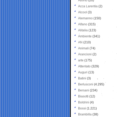
Aborto
(20)
Acca Larentia
(2)
Alcool
(3)
Alemanno
(150)
Alfano
(315)
Alitalia
(123)
Ambiente
(341)
AN
(210)
Animali
(74)
Arancioni
(2)
arte
(175)
Attentato
(329)
Auguri
(13)
Batini
(3)
Berlusconi
(4.295)
Bersani
(234)
Biasotti
(12)
Boldrini
(4)
Bossi
(1.221)
Brambilla
(38)