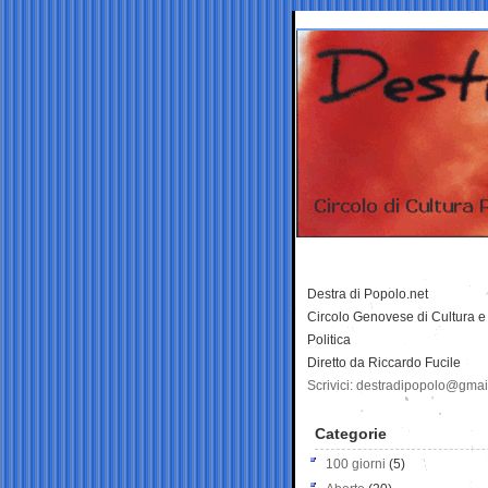
Destra di Popolo.net
Circolo Genovese di Cultura e
Politica
Diretto da Riccardo Fucile
Scrivici: destradipopolo@gma
Categorie
100 giorni
(5)