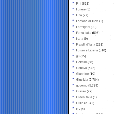
Fini
(821)
fioriere
(5)
Fitto
(27)
Fontana di Trevi
(1)
Formigoni
(90)
Forza Italia
(596)
frana
(9)
Fratelli d'Italia
(291)
Futuro e Libertà
(510)
g8
(25)
Gelmini
(68)
Genova
(542)
Giannino
(10)
Giustizia
(5.784)
governo
(5.799)
Grasso
(22)
Green Italia
(1)
Grillo
(2.941)
Idv
(4)