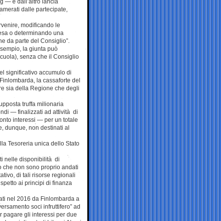
g — e dall’altro lancia
ncamerati dalle partecipate,
ervenire, modificando le
spesa o determinando una
ne da parte del Consiglio”.
 esempio, la giunta può
 scuola), senza che il Consiglio
el significativo accumulo di
, Finlombarda, la cassaforte del
vore sia della Regione che degli
pposta truffa milionaria
di — finalizzati ad attività di
onto interessi — per un totale
e, dunque, non destinati al
ella Tesoreria unica dello Stato
i nelle disponibilità di
 o che non sono proprio andati
tivo, di tali risorse regionali
petto ai principi di finanza
tuati nel 2016 da Finlombarda a
versamento soci infruttifero” ad
r pagare gli interessi per due