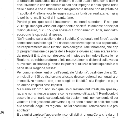
di organismi partecipati dalla Regione e delle quali il rendiconto daÌ€ 
esclusivamente con riferimento ai dati dell’impegno e della spesa relati
delle risorse e che in misura non insignificante rimane non utilizzata nell
Tradotto: il Pirellone vota le leggi e stanzia i fondi per realizzarle, li g
le politiche, ma lì i soldi si impantanano.
Perchè gli enti quei soldi li incamerano, ma non li spendono. E non parl
2016 “gli impegni verso enti dipendenti e società totalmente partecipat
milioni di euro, di cui 155 per spese di funzionamento”. Anzi, sono talm
eccedono le capacità di spesa.
“Un’indagine sulla gestione della liquiditaÌ€ regionale nel Sireg”, aggiu
come sono trasferite agli Enti risorse eccessive rispetto alla capacitaÌ€
nell’espletamento delle funzioni loro delegate. Tale fenomeno, che appa
di programmazione da parte della Regione ovvero ad una scarsa effici
dai predetti Enti, che non riescono ad impiegare in modo efficace le risor
Regione, potrebbe produrre effetti potenzialmente distonici sulla valu
)
nuovi saldi di finanza pubblica in ipotesi di utilizzo di tale liquiditaÌ€ e
parte della Regione stessa”.
Per comprendere l’entità dell’eventuale “distonia”, basti dire che al 3
principali enti Sireg risultavano allocate risorse regionali pari quasi a d
immobilizzo monstre, che, oltre a togliere liquidità alla Regione e puntu
ha anche cospicui costi impliciti.
Ma siamo all’inizio: non solo quei soldi restano inutilizzati, ma spesso, 
radar e non si riesce a sapere come vengono utilizzati: “Il Rendiconto 
essere in gran parte caratterizzato da trasferimenti, non consente di 
valutare i fatti gestionali attraverso i quali sono attuate le politiche pu
alle attivitaÌ€ degli Enti regionali, neÌ di ricostruire i relativi costi e le
adottate”.
19)
E da qui si capisce l’apparente inconciliabilità di una Corte che da un la