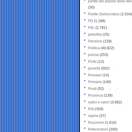
partito del popolo della libe
(30)
Partito Democratico
(1.034)
PD
(1.188)
PdL
(2.781)
pedofilia
(25)
Pensioni
(129)
Politica
(40.822)
polizia
(253)
Porto
(12)
povertà
(502)
Presepe
(14)
Primarie
(149)
Prodi
(52)
Provincia
(139)
radici e valori
(3.682)
RAI
(359)
rapine
(37)
Razzismo
(1.410)
Referendum
(200)