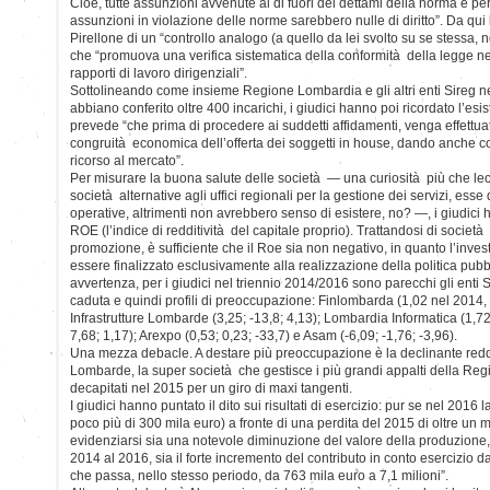
Cioè, tutte assunzioni avvenute al di fuori dei dettami della norma e per 
assunzioni in violazione delle norme sarebbero nulle di diritto”. Da qui 
Pirellone di un “controllo analogo (a quello da lei svolto su se stessa, 
che “promuova una verifica sistematica della conformità della legge nel
rapporti di lavoro dirigenziali”.
Sottolineando come insieme Regione Lombardia e gli altri enti Sireg n
abbiano conferito oltre 400 incarichi, i giudici hanno poi ricordato l’esi
prevede “che prima di procedere ai suddetti affidamenti, venga effettua
congruità economica dell’offerta dei soggetti in house, dando anche c
ricorso al mercato”.
Per misurare la buona salute delle società — una curiosità più che lec
società alternative agli uffici regionali per la gestione dei servizi, e
operative, altrimenti non avrebbero senso di esistere, no? —, i giudici ha
ROE (l’indice di redditività del capitale proprio). Trattandosi di societ
promozione, è sufficiente che il Roe sia non negativo, in quanto l’inv
essere finalizzato esclusivamente alla realizzazione della politica pub
avvertenza, per i giudici nel triennio 2014/2016 sono parecchi gli enti
caduta e quindi profili di preoccupazione: Finlombarda (1,02 nel 2014,
Infrastrutture Lombarde (3,25; -13,8; 4,13); Lombardia Informatica (1,72
7,68; 1,17); Arexpo (0,53; 0,23; -33,7) e Asam (-6,09; -1,76; -3,96).
Una mezza debacle. A destare più preoccupazione è la declinante redditi
Lombarde, la super società che gestisce i più grandi appalti della Region
decapitati nel 2015 per un giro di maxi tangenti.
I giudici hanno puntato il dito sui risultati di esercizio: pur se nel 2016 l
poco più di 300 mila euro) a fronte di una perdita del 2015 di oltre un 
evidenziarsi sia una notevole diminuzione del valore della produzione, c
2014 al 2016, sia il forte incremento del contributo in conto esercizio
che passa, nello stesso periodo, da 763 mila euro a 7,1 milioni”.