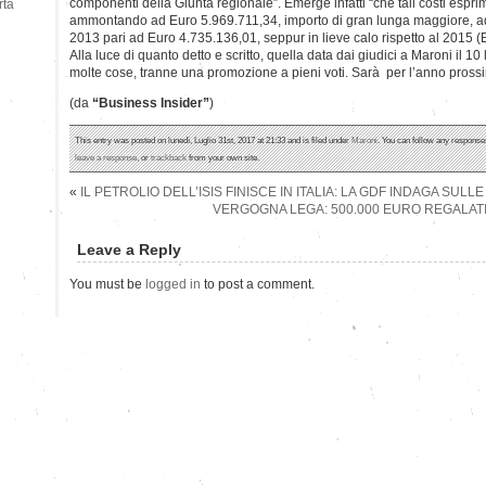
componenti della Giunta regionale”. Emerge infatti “che tali costi esprim
rtà
ammontando ad Euro 5.969.711,34, importo di gran lunga maggiore, ad 
2013 pari ad Euro 4.735.136,01, seppur in lieve calo rispetto al 2015 
Alla luce di quanto detto e scritto, quella data dai giudici a Maroni il 
molte cose, tranne una promozione a pieni voti. Sarà per l’anno pross
(da
“Business Insider”
)
This entry was posted on lunedì, Luglio 31st, 2017 at 21:33 and is filed under
Maroni
. You can follow any responses
leave a response
, or
trackback
from your own site.
«
IL PETROLIO DELL’ISIS FINISCE IN ITALIA: LA GDF INDAGA SULL
VERGOGNA LEGA: 500.000 EURO REGALATI
Leave a Reply
You must be
logged in
to post a comment.