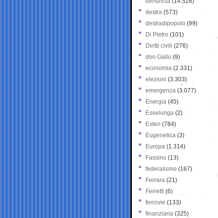
denuncia
(14.528)
destra
(573)
destradipopolo
(99)
Di Pietro
(101)
Diritti civili
(276)
don Gallo
(9)
economia
(2.331)
elezioni
(3.303)
emergenza
(3.077)
Energia
(45)
Esselunga
(2)
Esteri
(784)
Eugenetica
(3)
Europa
(1.314)
Fassino
(13)
federalismo
(167)
Ferrara
(21)
Ferretti
(6)
ferrovie
(133)
finanziaria
(325)