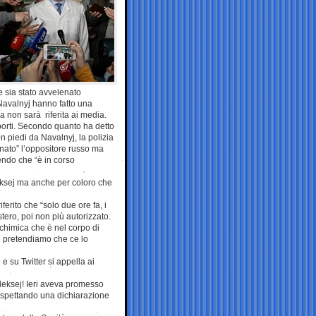
e sia stato avvelenato
 Navalnyj hanno fatto una
a non sarà riferita ai media.
porti. Secondo quanto ha detto
 piedi da Navalnyj, la polizia
enato” l’oppositore russo ma
cendo che “è in corso
eksej ma anche per coloro che
ferito che “solo due ore fa, i
stero, poi non più autorizzato.
chimica che è nel corpo di
e pretendiamo che ce lo
 su Twitter si appella ai
leksej! Ieri aveva promesso
aspettando una dichiarazione