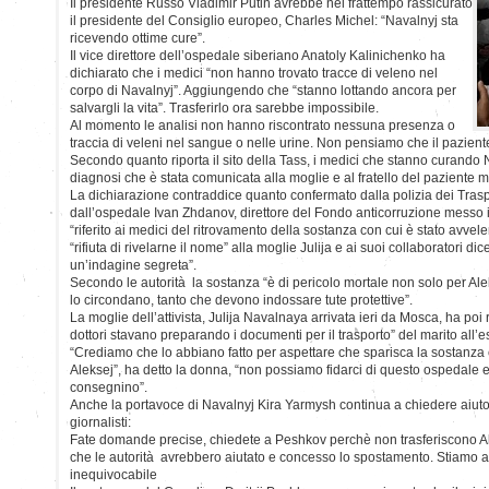
Il presidente Russo Vladimir Putin avrebbe nel frattempo rassicurato
il presidente del Consiglio europeo, Charles Michel: “Navalnyj sta
ricevendo ottime cure”.
Il vice direttore dell’ospedale siberiano Anatoly Kalinichenko ha
dichiarato che i medici “non hanno trovato tracce di veleno nel
corpo di Navalnyj”. Aggiungendo che “stanno lottando ancora per
salvargli la vita”. Trasferirlo ora sarebbe impossibile.
Al momento le analisi non hanno riscontrato nessuna presenza o
traccia di veleni nel sangue o nelle urine. Non pensiamo che il pazient
Secondo quanto riporta il sito della Tass, i medici che stanno curando
diagnosi che è stata comunicata alla moglie e al fratello del paziente m
La dichiarazione contraddice quanto confermato dalla polizia dei Tras
dall’ospedale Ivan Zhdanov, direttore del Fondo anticorruzione messo in
“riferito ai medici del ritrovamento della sostanza con cui è stato avvel
“rifiuta di rivelarne il nome” alla moglie Julija e ai suoi collaboratori di
un’indagine segreta”.
Secondo le autorità la sostanza “è di pericolo mortale non solo per Al
lo circondano, tanto che devono indossare tute protettive”.
La moglie dell’attivista, Julija Navalnaya arrivata ieri da Mosca, ha poi ri
dottori stavano preparando i documenti per il trasporto” del marito all’e
“Crediamo che lo abbiano fatto per aspettare che sparisca la sostanza 
Aleksej”, ha detto la donna, “non possiamo fidarci di questo ospedale 
consegnino”.
Anche la portavoce di Navalnyj Kira Yarmysh continua a chiedere aiuto e
giornalisti:
Fate domande precise, chiedete a Peshkov perchè non trasferiscono A
che le autorità avrebbero aiutato e concesso lo spostamento. Stiamo 
inequivocabile