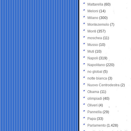
Mattarella
(60)
Meloni
(14)
Milano
(300)
Montezemolo
(7)
Monti
(357)
moschea
(11)
Musso
(10)
Muti
(10)
Napoli
(319)
Napolitano
(220)
no global
(5)
notte bianca
(3)
Nuovo Centrodestra
(2)
Obama
(11)
olimpiadi
(40)
Oliveri
(4)
Pannella
(29)
Papa
(33)
Parlamento
(1.428)