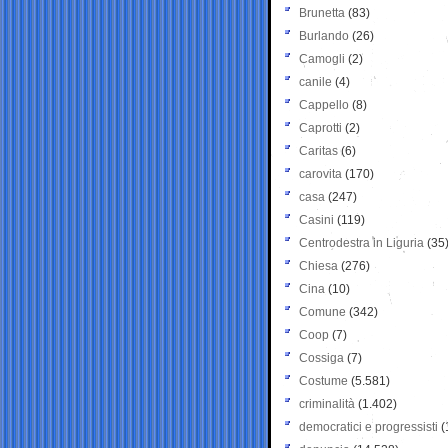
Brunetta
(83)
Burlando
(26)
Camogli
(2)
canile
(4)
Cappello
(8)
Caprotti
(2)
Caritas
(6)
carovita
(170)
casa
(247)
Casini
(119)
Centrodestra in Liguria
(35
Chiesa
(276)
Cina
(10)
Comune
(342)
Coop
(7)
Cossiga
(7)
Costume
(5.581)
criminalità
(1.402)
democratici e progressisti
(