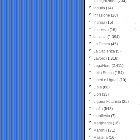
Immigrazione
(734)
indulto
(14)
inflazione
(26)
Ingroia
(15)
Interviste
(16)
la casta
(1.394)
La Destra
(45)
La Sapienza
(5)
Lavoro
(1.316)
LegaNord
(2.411)
Letta Enrico
(154)
Liberi e Uguali
(10)
Libia
(68)
Libri
(33)
Liguria Futurista
(25)
mafia
(543)
manifesto
(7)
Margherita
(16)
Maroni
(171)
Mastella
(16)