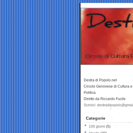
Destra di Popolo.net
Circolo Genovese di Cultura e
Politica
Diretto da Riccardo Fucile
Scrivici: destradipopolo@gma
Categorie
100 giorni
(5)