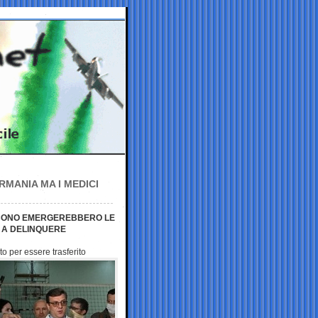
RMANIA MA I MEDICI
ISCONO EMERGEREBBERO LE
 A DELINQUERE
nto per essere
trasferito