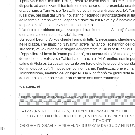
Il portavoce del Cremlino, Dmitrij Peshkov, aveva assicurato che il min
disposto ad autorizzare il trasferimento se fosse stata presentata una r
ora, denuncia Yarmysh, è “lo staff medico a rifiutarsi di approvarlo”. Ya
russi che, pressati dal Cremlino, stanno negando l’autorizzazione al tras
della terapia intensiva” dell’ospedale dove da ieri Navalnyj è ricoverat
responsabilità ” di autorizzare il trasferimento.
“L’aereo che abbiamo organizzato per il trasferimento di Aleksej” è atterr
è un attentato contro la sua vita”, ha twittato
Sui social Leonid Volkov chiede l’aiuto di tutti: “È necessario chiedere c
nelle piazze, che rilascino Navalnyj” scrive invitando i sostenitori dell
suo twett, Volkov rilancia lo slogan delleproteste in Russia: #UnoPerTu
L’oppositore si trova in “coma profondo”, ma ancora non c’è una diagnosi
destro, Leonid Volkov, su Twitter ha denunciato: “Al Cremlino non import
salute di Aleksei. La cosa importante per loro è che le prove che sia st
dominio pubblico”. “Il motivo per cui non danno l’autorizzazione è chiar
)
Tolokonnikova, membro del gruppo Pussy Riot, “dopo tre giorni tutte l
dall’organismo e non ci saranno le prove dell’avvelenamento”.
(da agenzie)
This entry was posted on venerdì, Agosto 21st, 2020 at 11:41 and is filed under
denuncia
. You can follow any respo
can
leave a response
, or
trackback
from your own site.
«
LA SENATRICE LEGHISTA, TITOLARE DI UNA STORICA GIOIELLE
CON 100.000 EURO DI REDDITO, HA PRESO IL BONUS DI 1.5
PIEMONTE
ORRORE IN ISRAELE: MINORENNE STUPRATA DA 30 UOMINI IN 
19)
»