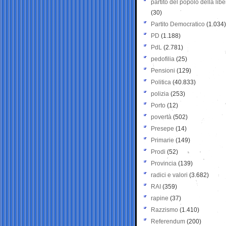
partito del popolo della libe
(30)
Partito Democratico
(1.034)
PD
(1.188)
PdL
(2.781)
pedofilia
(25)
Pensioni
(129)
Politica
(40.833)
polizia
(253)
Porto
(12)
povertà
(502)
Presepe
(14)
Primarie
(149)
Prodi
(52)
Provincia
(139)
radici e valori
(3.682)
RAI
(359)
rapine
(37)
Razzismo
(1.410)
Referendum
(200)