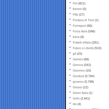
Fini
(821)
fioriere
(5)
Fitto
(27)
Fontana di Trevi
(1)
Formigoni
(90)
Forza Italia
(596)
frana
(9)
Fratelli d'Italia
(291)
Futuro e Libertà
(510)
g8
(25)
Gelmini
(68)
Genova
(542)
Giannino
(10)
Giustizia
(5.784)
governo
(5.799)
Grasso
(22)
Green Italia
(1)
Grillo
(2.941)
Idv
(4)