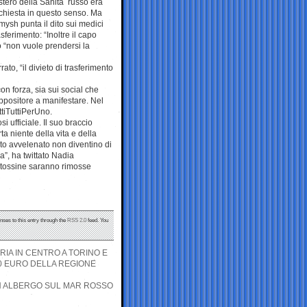
istero della Sanità russo era
ichiesta in questo senso. Ma
rmysh punta il dito sui medici
ferimento: “Inoltre il capo
o “non vuole prendersi la
ato, “il divieto di trasferimento
on forza, sia sui social che
’oppositore a manifestare. Nel
ttiTuttiPerUno.
 ufficiale. Il suo braccio
a niente della vita e della
ato avvelenato non diventino di
a”, ha twittato Nadia
e tossine saranno rimosse
nses to this entry through the
RSS 2.0
feed. You
RIA IN CENTRO A TORINO E
00 EURO DELLA REGIONE
UN ALBERGO SUL MAR ROSSO