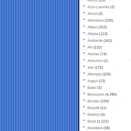
Aborto
(20)
Acca Larentia
(2)
Alcool
(3)
Alemanno
(150)
Alfano
(315)
Alitalia
(123)
Ambiente
(341)
AN
(210)
Animali
(74)
Arancioni
(2)
arte
(175)
Attentato
(329)
Auguri
(13)
Batini
(3)
Berlusconi
(4.295)
Bersani
(234)
Biasotti
(12)
Boldrini
(4)
Bossi
(1.221)
Brambilla
(38)