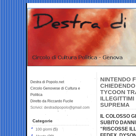
NINTENDO 
Destra di Popolo.net
CHIEDENDO 
Circolo Genovese di Cultura e
TYCOON TRA
Politica
ILLEGITTIM
Diretto da Riccardo Fucile
SUPREMA
Scrivici: destradipopolo@gmail.com
IL COLOSSO G
Categorie
SUBITO DANNI
“RISCOSSE I
100 giorni
(5)
FEDEX, DYSON