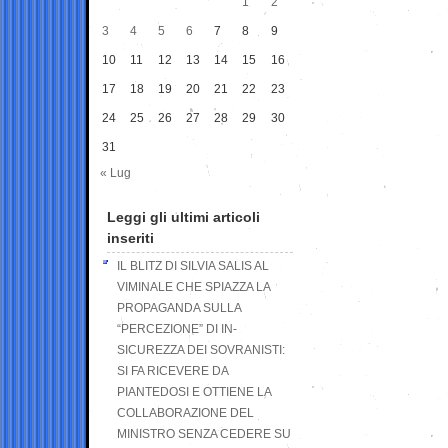
1
2
3
4
5
6
7
8
9
10
11
12
13
14
15
16
17
18
19
20
21
22
23
24
25
26
27
28
29
30
31
« Lug
Leggi gli ultimi articoli
inseriti
IL BLITZ DI SILVIA SALIS AL
VIMINALE CHE SPIAZZA LA
PROPAGANDA SULLA
“PERCEZIONE” DI IN-
SICUREZZA DEI SOVRANISTI:
SI FA RICEVERE DA
PIANTEDOSI E OTTIENE LA
COLLABORAZIONE DEL
MINISTRO SENZA CEDERE SU