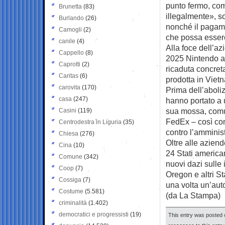
punto fermo, com
Brunetta
(83)
illegalmente», s
Burlando
(26)
nonché il pagame
Camogli
(2)
che possa essere
canile
(4)
Alla foce dell’a
Cappello
(8)
2025 Nintendo av
Caprotti
(2)
ricaduta concret
Caritas
(6)
prodotta in Vietn
carovita
(170)
Prima dell’aboliz
casa
(247)
hanno portato a u
sua mossa, comun
Casini
(119)
FedEx – così co
Centrodestra in Liguria
(35)
contro l’amminis
Chiesa
(276)
Oltre alle aziend
Cina
(10)
24 Stati american
Comune
(342)
nuovi dazi sulle 
Coop
(7)
Oregon e altri S
Cossiga
(7)
una volta un’auto
Costume
(5.581)
(da La Stampa)
criminalità
(1.402)
democratici e progressisti
(19)
This entry was posted o