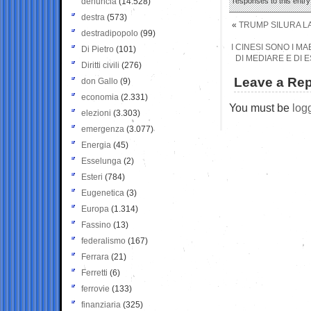
denuncia
(14.528)
responses to this entr
destra
(573)
«
TRUMP SILURA L
destradipopolo
(99)
I CINESI SONO I M
Di Pietro
(101)
DI MEDIARE E DI
Diritti civili
(276)
Leave a Rep
don Gallo
(9)
economia
(2.331)
You must be
log
elezioni
(3.303)
emergenza
(3.077)
Energia
(45)
Esselunga
(2)
Esteri
(784)
Eugenetica
(3)
Europa
(1.314)
Fassino
(13)
federalismo
(167)
Ferrara
(21)
Ferretti
(6)
ferrovie
(133)
finanziaria
(325)