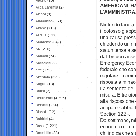
Aborto
(20)
AMERICANI, 
Acca Larentia
(2)
L’AMMINISTR
Alcool
(3)
Alemanno
(150)
Nintendo lancia 
Alfano
(315)
il colosso
giappo
Alitalia
(123)
una causa presso
Ambiente
(341)
chiedendo un rim
AN
(210)
statunitense a se
dal Tycoon ai sen
Animali
(74)
Emergency Econo
Arancioni
(2)
federale che con
arte
(175)
regolare il comme
Attentato
(329)
risposta a minacc
Auguri
(13)
La sentenza dell
Batini
(3)
misura. E tre gi
Berlusconi
(4.295)
alla riscossione
Bersani
(234)
ai ripari e abbia 
Biasotti
(12)
Section 122 -.
Boldrini
(4)
Da settimane, mi
Bossi
(1.221)
economico. Le cif
chi indica che sia
Brambilla
(38)