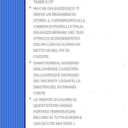
TASER E CP
MA CHE GALEAZZO DICI? TI
SERVE UN BIGNAMINO DI
STORIA. IL CAPOGRUPPO ALLA
CAMERA DI FRATELLI D’ITALIA,
GALEAZZO BIGNAMI, NEL SUO
ATTACCO SCONSIDERATO A
OSCAR LUIGI SCALFARO HA
DETTO UN BEL PO’ DI
CAZZATE
SIAMO FERMI AL GOVERNO
GIALLOVERDE: LA DESTRA
SULLA DIFESA È OSTAGGIO
DEI “PACIFISTI” LEGHISTI, LA
SINISTRA DEL PUTINIANO
CONTE
LE ONDATE DI CALORE DI
QUEST’ESTATE HANNO
PORTATO TEMPERATURE
RECORD IN TUTTA EUROPA E
UNA SICCITA’ MAI VISTA. I