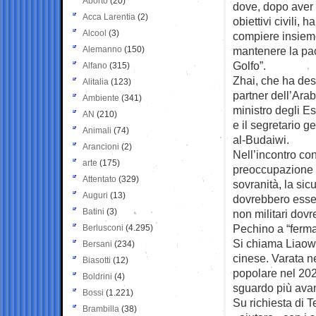
Aborto
(20)
dove, dopo aver
Acca Larentia
(2)
obiettivi civili, 
Alcool
(3)
compiere insieme 
Alemanno
(150)
mantenere la pace
Golfo”.
Alfano
(315)
Zhai, che ha des
Alitalia
(123)
partner dell’Arab
Ambiente
(341)
ministro degli E
AN
(210)
e il segretario 
Animali
(74)
al-Budaiwi.
Arancioni
(2)
Nell’incontro con
arte
(175)
preoccupazione pe
Attentato
(329)
sovranità, la sicu
Auguri
(13)
dovrebbero essere
Batini
(3)
non militari dovr
Pechino a “ferma
Berlusconi
(4.295)
Si chiama Liaowan
Bersani
(234)
cinese. Varata n
Biasotti
(12)
popolare nel 202
Boldrini
(4)
sguardo più ava
Bossi
(1.221)
Su richiesta di T
Brambilla
(38)