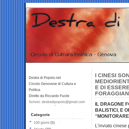
I CINESI SO
Destra di Popolo.net
MEDIORIENT
Circolo Genovese di Cultura e
E DI ESSER
Politica
FORAGGIAN
Diretto da Riccardo Fucile
Scrivici: destradipopolo@gmail.com
IL DRAGONE F
BALISTICI, E 
Categorie
“MONITORARE”
100 giorni
(5)
L’inviato cinese 