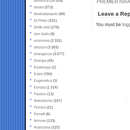
denuncia
(14.528)
PREMIER ISRA
destra
(573)
Leave a Rep
destradipopolo
(99)
Di Pietro
(101)
You must be
log
Diritti civili
(276)
don Gallo
(9)
economia
(2.331)
elezioni
(3.303)
emergenza
(3.077)
Energia
(45)
Esselunga
(2)
Esteri
(784)
Eugenetica
(3)
Europa
(1.314)
Fassino
(13)
federalismo
(167)
Ferrara
(21)
Ferretti
(6)
ferrovie
(133)
finanziaria
(325)