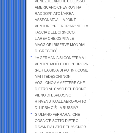
VENEZUELANO .IL COLOSSO
AMERICANO CHEVRON HA
RADDOPPIATO L’AREA
ASSEGNATA ALLA JOINT
VENTURE “PETROPIAR” NELLA
FASCIA DELL’ORINOCO,
L’AREA CHE OSPITA LE
MAGGIORI RISERVE MONDIALI
DI GREGGIO
LA GERMANIA SI CONFERMA IL
VENTRE MOLLE DELL’EUROPA
(PER LA GIOIA DI PUTIN). COME
MAI I TEDESCHI NON
VOGLIONO AMMETTERE CHE
DIETRO AL CASO DEL DRONE
PIENO DI ESPLOSIVO
RINVENUTO ALL’AEROPORTO
DI LIPSIA C’È LA RUSSIA?
GIULIANO FERRARA: ’CHE
COSA C’È SOTTO DIETRO
DAVANTI A LATO DEL “SIGNOR