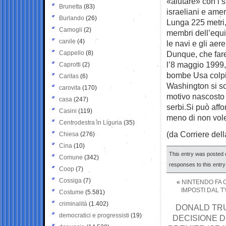
«aiutare» con i s
Brunetta
(83)
israeliani e amer
Burlando
(26)
Lunga 225 metri,
Camogli
(2)
membri dell’equi
canile
(4)
le navi e gli aer
Cappello
(8)
Dunque, che fare
l’8 maggio 1999,
Caprotti
(2)
bombe Usa colpi
Caritas
(6)
Washington si scu
carovita
(170)
motivo nascosto d
casa
(247)
serbi.Si può aff
Casini
(119)
meno di non vole
Centrodestra in Liguria
(35)
(da Corriere del
Chiesa
(276)
Cina
(10)
This entry was posted o
Comune
(342)
responses to this entr
Coop
(7)
Cossiga
(7)
«
NINTENDO FA 
IMPOSTI DAL T
Costume
(5.581)
criminalità
(1.402)
DONALD TRU
democratici e progressisti
(19)
DECISIONE D