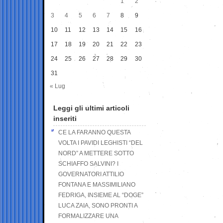
1
2
3
4
5
6
7
8
9
10
11
12
13
14
15
16
17
18
19
20
21
22
23
24
25
26
27
28
29
30
31
« Lug
Leggi gli ultimi articoli
inseriti
CE LA FARANNO QUESTA
VOLTA I PAVIDI LEGHISTI “DEL
NORD” A METTERE SOTTO
SCHIAFFO SALVINI? I
GOVERNATORI ATTILIO
FONTANA E MASSIMILIANO
FEDRIGA, INSIEME AL “DOGE”
LUCA ZAIA, SONO PRONTI A
FORMALIZZARE UNA