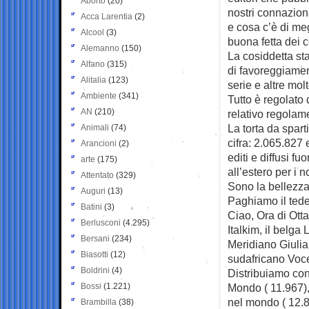
Aborto
(20)
nostri connazion
Acca Larentia
(2)
e cosa c’è di me
Alcool
(3)
buona fetta dei 
Alemanno
(150)
La cosiddetta st
Alfano
(315)
di favoreggiament
Alitalia
(123)
serie e altre mo
Ambiente
(341)
Tutto è regolato
AN
(210)
relativo regolame
La torta da spar
Animali
(74)
cifra: 2.065.827 
Arancioni
(2)
editi e diffusi fuo
arte
(175)
all’estero per i 
Attentato
(329)
Sono la bellezza 
Auguri
(13)
Paghiamo il tedes
Batini
(3)
Ciao, Ora di Ott
Berlusconi
(4.295)
Italkim, il belga
Bersani
(234)
Meridiano Giulian
Biasotti
(12)
sudafricano Voce,
Boldrini
(4)
Distribuiamo con
Bossi
(1.221)
Mondo ( 11.967),
nel mondo ( 12.8
Brambilla
(38)