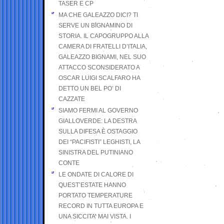
TASER E CP
MA CHE GALEAZZO DICI? TI
SERVE UN BIGNAMINO DI
STORIA. IL CAPOGRUPPO ALLA
CAMERA DI FRATELLI D’ITALIA,
GALEAZZO BIGNAMI, NEL SUO
ATTACCO SCONSIDERATO A
OSCAR LUIGI SCALFARO HA
DETTO UN BEL PO’ DI
CAZZATE
SIAMO FERMI AL GOVERNO
GIALLOVERDE: LA DESTRA
SULLA DIFESA È OSTAGGIO
DEI “PACIFISTI” LEGHISTI, LA
SINISTRA DEL PUTINIANO
CONTE
LE ONDATE DI CALORE DI
QUEST’ESTATE HANNO
PORTATO TEMPERATURE
RECORD IN TUTTA EUROPA E
UNA SICCITA’ MAI VISTA. I