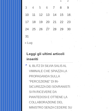
1
2
3
4
5
6
7
8
9
10
11
12
13
14
15
16
17
18
19
20
21
22
23
24
25
26
27
28
29
30
31
« Lug
Leggi gli ultimi articoli
inseriti
IL BLITZ DI SILVIA SALIS AL
VIMINALE CHE SPIAZZA LA
PROPAGANDA SULLA
“PERCEZIONE” DI IN-
SICUREZZA DEI SOVRANISTI:
SI FA RICEVERE DA
PIANTEDOSI E OTTIENE LA
COLLABORAZIONE DEL
MINISTRO SENZA CEDERE SU