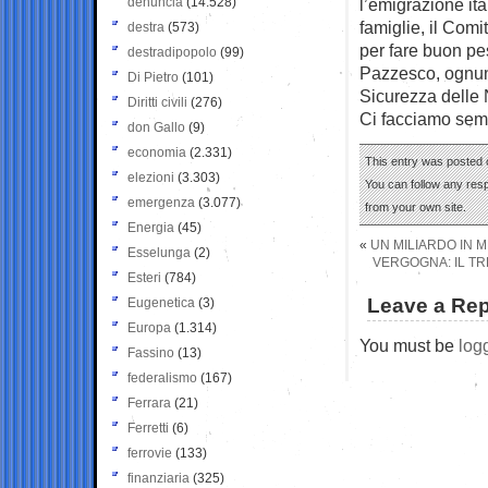
denuncia
(14.528)
l’emigrazione ita
famiglie, il Comit
destra
(573)
per fare buon pe
destradipopolo
(99)
Pazzesco, ognuno
Di Pietro
(101)
Sicurezza delle
Diritti civili
(276)
Ci facciamo se
don Gallo
(9)
economia
(2.331)
This entry was posted 
elezioni
(3.303)
You can follow any res
emergenza
(3.077)
from your own site.
Energia
(45)
«
UN MILIARDO IN M
Esselunga
(2)
VERGOGNA: IL T
Esteri
(784)
Leave a Rep
Eugenetica
(3)
Europa
(1.314)
You must be
log
Fassino
(13)
federalismo
(167)
Ferrara
(21)
Ferretti
(6)
ferrovie
(133)
finanziaria
(325)