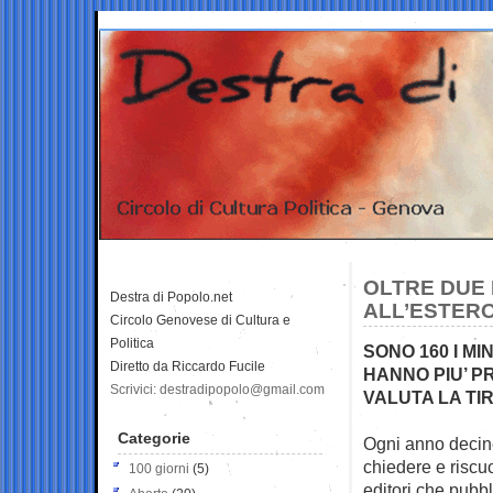
OLTRE DUE 
Destra di Popolo.net
ALL’ESTER
Circolo Genovese di Cultura e
Politica
SONO 160 I MI
Diretto da Riccardo Fucile
HANNO PIU’ P
Scrivici: destradipopolo@gmail.com
VALUTA LA T
Categorie
Ogni anno decine 
chiedere e
riscuo
100 giorni
(5)
editori che pubbli