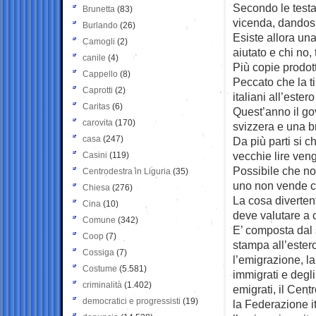
Secondo le testat
Brunetta
(83)
vicenda, dandosi
Burlando
(26)
Esiste allora un
Camogli
(2)
aiutato e chi no, 
canile
(4)
Più copie prodott
Cappello
(8)
Peccato che la ti
Caprotti
(2)
italiani all’este
Caritas
(6)
Quest’anno il go
carovita
(170)
svizzera e una br
casa
(247)
Da più parti si 
vecchie lire veng
Casini
(119)
Possibile che no
Centrodestra in Liguria
(35)
uno non vende ch
Chiesa
(276)
La cosa diverten
Cina
(10)
deve valutare a c
Comune
(342)
E’ composta dal 
Coop
(7)
stampa all’ester
Cossiga
(7)
l’emigrazione, l
Costume
(5.581)
immigrati e degli
criminalità
(1.402)
emigrati, il Cent
democratici e progressisti
(19)
la Federazione it