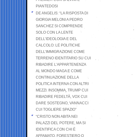
PIANTEDOSI
DE ANGELIS: “LA RISPOSTA DI
GIORGIA MELONI A PEDRO
SANCHEZ SI COMPRENDE
SOLO CON LA LENTE
DELL’IDEOLOGIA E DEL
CALCOLO: LE POLITICHE
DELL’IMMIGRAZIONE COME
TERRENO IDENTITARIO SU CUI
RIBADIRE L’APPARTENENZA
AL MONDO MAGA E COME
CONTINUAZIONE DELLA
POLITICA INTERNA CON ALTRI
MEZZI. INSOMMA, TRUMP CUI
RIBADIRE FEDELTÀ, VOX CUI
DARE SOSTEGNO, VANNACCI
CUI TOGLIERE SPAZIO”
“CRISTO NON ABITA NEI
PALAZZI DEL POTERE, MA SI
IDENTIFICA CON CHI È
AFFAMATO, FORESTIERO O