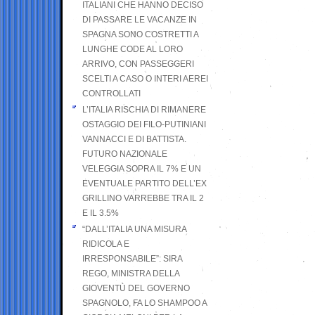
ITALIANI CHE HANNO DECISO
DI PASSARE LE VACANZE IN
SPAGNA SONO COSTRETTI A
LUNGHE CODE AL LORO
ARRIVO, CON PASSEGGERI
SCELTI A CASO O INTERI AEREI
CONTROLLATI
L’ITALIA RISCHIA DI RIMANERE
OSTAGGIO DEI FILO-PUTINIANI
VANNACCI E DI BATTISTA.
FUTURO NAZIONALE
VELEGGIA SOPRA IL 7% E UN
EVENTUALE PARTITO DELL’EX
GRILLINO VARREBBE TRA IL 2
E IL 3.5%
“DALL’ITALIA UNA MISURA
RIDICOLA E
IRRESPONSABILE”: SIRA
REGO, MINISTRA DELLA
GIOVENTÙ DEL GOVERNO
SPAGNOLO, FA LO SHAMPOO A