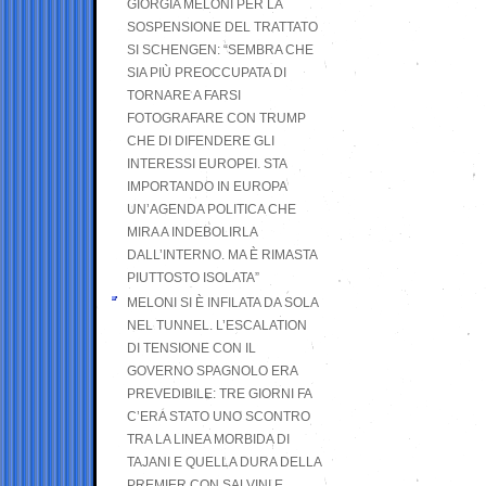
GIORGIA MELONI PER LA
SOSPENSIONE DEL TRATTATO
SI SCHENGEN: “SEMBRA CHE
SIA PIÙ PREOCCUPATA DI
TORNARE A FARSI
FOTOGRAFARE CON TRUMP
CHE DI DIFENDERE GLI
INTERESSI EUROPEI. STA
IMPORTANDO IN EUROPA
UN’AGENDA POLITICA CHE
MIRA A INDEBOLIRLA
DALL’INTERNO. MA È RIMASTA
PIUTTOSTO ISOLATA”
MELONI SI È INFILATA DA SOLA
NEL TUNNEL. L’ESCALATION
DI TENSIONE CON IL
GOVERNO SPAGNOLO ERA
PREVEDIBILE: TRE GIORNI FA
C’ERA STATO UNO SCONTRO
TRA LA LINEA MORBIDA DI
TAJANI E QUELLA DURA DELLA
PREMIER CON SALVINI E