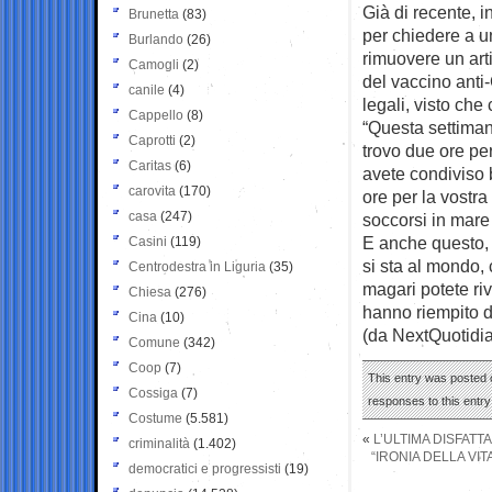
Già di recente, in
Brunetta
(83)
per chiedere a u
Burlando
(26)
rimuovere un art
Camogli
(2)
del vaccino anti
canile
(4)
legali, visto che
Cappello
(8)
“Questa settiman
Caprotti
(2)
trovo due ore per
Caritas
(6)
avete condiviso 
carovita
(170)
ore per la vostra
casa
(247)
soccorsi in mare 
E anche questo, 
Casini
(119)
si sta al mondo, 
Centrodestra in Liguria
(35)
magari potete riv
Chiesa
(276)
hanno riempito d
Cina
(10)
(da NextQuotidi
Comune
(342)
Coop
(7)
This entry was posted o
Cossiga
(7)
responses to this entr
Costume
(5.581)
«
L’ULTIMA DISFATT
criminalità
(1.402)
“IRONIA DELLA VI
democratici e progressisti
(19)