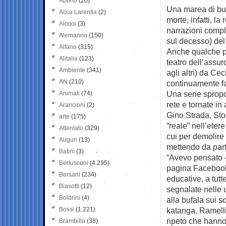
Aborto
(20)
Una marea di buf
Acca Larentia
(2)
morte,
infatti, la
Alcool
(3)
narrazioni compl
Alemanno
(150)
sul decesso) del
Alfano
(315)
Anche qualche po
Alitalia
(123)
teatro dell’assu
Ambiente
(341)
agli altri) da Ce
AN
(210)
continuamente fa
Una serie spropo
Animali
(74)
rete e tornate in
Arancioni
(2)
Gino Strada. Sto
arte
(175)
“reale” nell’eter
Attentato
(329)
cui per demolire 
Auguri
(13)
mettendo da parte
Batini
(3)
“Avevo pensato –
Berlusconi
(4.295)
pagina Facebook –
Bersani
(234)
educative, a tutt
Biasotti
(12)
segnalate nelle 
Boldrini
(4)
alla bufala sui s
Bossi
(1.221)
katanga, Ramelli
ripeto che hanno 
Brambilla
(38)