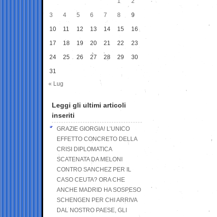
1
2
3
4
5
6
7
8
9
10
11
12
13
14
15
16
17
18
19
20
21
22
23
24
25
26
27
28
29
30
31
« Lug
Leggi gli ultimi articoli
inseriti
GRAZIE GIORGIA! L’UNICO
EFFETTO CONCRETO DELLA
CRISI DIPLOMATICA
SCATENATA DA MELONI
CONTRO SANCHEZ PER IL
CASO CEUTA? ORA CHE
ANCHE MADRID HA SOSPESO
SCHENGEN PER CHI ARRIVA
DAL NOSTRO PAESE, GLI