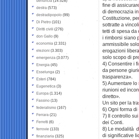
denuncia
(14.528)
fine di assicura
destra
(573)
di democrazia int
destradipopolo
(99)
Costituzione, per
Di Pietro
(101)
sottratte a vincol
Diritti civili
(276)
tetti di spesa d
don Gallo
(9)
i rimborsi siano 
economia
(2.331)
ammissibile solo
erogazioni libera
elezioni
(3.303)
solo scopo di pr
emergenza
(3.077)
4) Consentire i 
Energia
(45)
da persone giurid
Esselunga
(2)
trasparenza».
Esteri
(784)
5) Aumentare lo 
Eugenetica
(3)
riunioni ed incon
Europa
(1.314)
diretto».
Fassino
(13)
Un sito per la t
federalismo
(167)
6) Ogni forma di
Ferrara
(21)
7) Il controllo su
dei Conti.
Ferretti
(6)
8) Le modalità di
ferrovie
(133)
di significative li
finanziaria
(325)