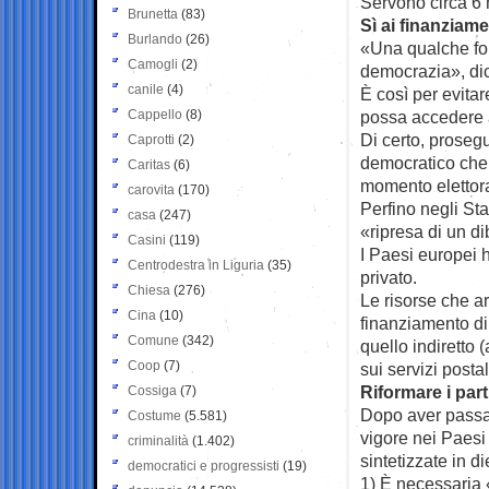
Servono circa 6 m
Brunetta
(83)
Sì ai finanziamen
Burlando
(26)
«Una qualche for
Camogli
(2)
democrazia», di
canile
(4)
È così per evitar
Cappello
(8)
possa accedere al
Di certo, proseg
Caprotti
(2)
democratico che 
Caritas
(6)
momento elettor
carovita
(170)
Perfino negli Stat
casa
(247)
«ripresa di un di
Casini
(119)
I Paesi europei h
Centrodestra in Liguria
(35)
privato.
Chiesa
(276)
Le risorse che arr
Cina
(10)
finanziamento dir
Comune
(342)
quello indiretto (
Coop
(7)
sui servizi postal
Riformare i parti
Cossiga
(7)
Dopo aver passato
Costume
(5.581)
vigore nei Paesi
criminalità
(1.402)
sintetizzate in di
democratici e progressisti
(19)
1) È necessaria «