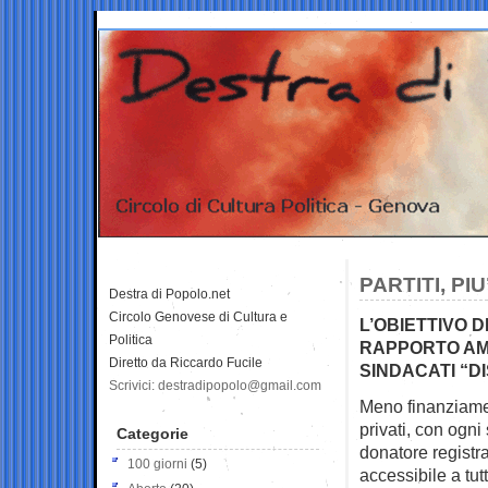
PARTITI, PI
Destra di Popolo.net
Circolo Genovese di Cultura e
L’OBIETTIVO D
Politica
RAPPORTO AMA
Diretto da Riccardo Fucile
SINDACATI “D
Scrivici: destradipopolo@gmail.com
Meno finanziamenti
privati, con ogn
Categorie
donatore registra
100 giorni
(5)
accessibile a tutti