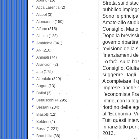
Aborto
(20)
Stretta sui dista
Acca Larentia
(2)
pubblico impieg
Alcool
(3)
Sono le principa
Alemanno
(150)
Amato allo studi
Consiglio, Mario
Alfano
(315)
Dopo la brevissi
Alitalia
(123)
governo ripartir
Ambiente
(341)
revisione della
AN
(210)
finanziamenti del
Animali
(74)
Lo farà sulla ba
Arancioni
(2)
Consiglio, Giuli
arte
(175)
suggerire i tagli.
Attentato
(329)
A completare il q
Auguri
(13)
imprese, anche q
Batini
(3)
l’economista Fr
Infine, con la le
Berlusconi
(4.295)
riordino delle ag
Bersani
(234)
all’Economia, Vie
Biasotti
(12)
Tutti questi inte
Boldrini
(4)
innanzitutto per 
Bossi
(1.221)
2013.
Brambilla
(38)