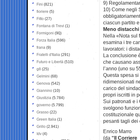
9) Regolamentare
Fini
(821)
10) Come negli St
fioriere
(5)
obbligatoriamente
Fitto
(27)
ciascun partito e
Fontana di Trevi
(1)
Meno distacchi 
Formigoni
(90)
Nella «Nota sul 
Forza Italia
(596)
esamina i tre can
frana
(9)
lavoratori: i dist
Fratelli d'Italia
(291)
La conclusione è
che causano asse
Futuro e Libertà
(510)
l’anno (uno su 55
g8
(25)
Questa spesa si p
Gelmini
(68)
ridimensionati ne
Genova
(542)
carico del sindac
Giannino
(10)
propri iscritti in 
Giustizia
(5.784)
Sui patronati e 
governo
(5.799)
svolgono funzion
Grasso
(22)
costituzionale q
Green Italia
(1)
pesanti tagli dei 
Grillo
(2.941)
Enrico Marro
Idv
(4)
(da
“Il Corriere