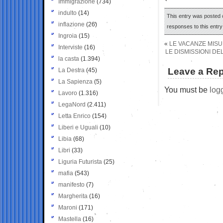
Immigrazione
(734)
indulto
(14)
This entry was posted o
inflazione
(26)
responses to this entr
Ingroia
(15)
«
LE VACANZE MISU
Interviste
(16)
LE DISMISSIONI DEL
la casta
(1.394)
Leave a Rep
La Destra
(45)
La Sapienza
(5)
You must be
log
Lavoro
(1.316)
LegaNord
(2.411)
Letta Enrico
(154)
Liberi e Uguali
(10)
Libia
(68)
Libri
(33)
Liguria Futurista
(25)
mafia
(543)
manifesto
(7)
Margherita
(16)
Maroni
(171)
Mastella
(16)