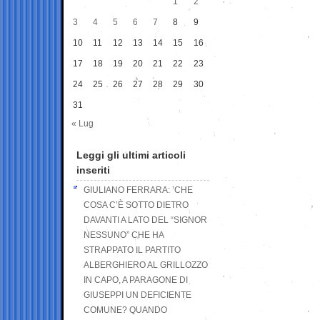
1
2
3
4
5
6
7
8
9
10
11
12
13
14
15
16
17
18
19
20
21
22
23
24
25
26
27
28
29
30
31
« Lug
Leggi gli ultimi articoli
inseriti
GIULIANO FERRARA: ’CHE
COSA C’È SOTTO DIETRO
DAVANTI A LATO DEL “SIGNOR
NESSUNO” CHE HA
STRAPPATO IL PARTITO
ALBERGHIERO AL GRILLOZZO
IN CAPO, A PARAGONE DI
GIUSEPPI UN DEFICIENTE
COMUNE? QUANDO