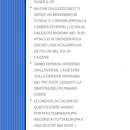
TASER E CP
MA CHE GALEAZZO DICI? TI
SERVE UN BIGNAMINO DI
STORIA. IL CAPOGRUPPO ALLA
CAMERA DI FRATELLI D’ITALIA,
GALEAZZO BIGNAMI, NEL SUO
ATTACCO SCONSIDERATO A
OSCAR LUIGI SCALFARO HA
DETTO UN BEL PO’ DI
CAZZATE
SIAMO FERMI AL GOVERNO
GIALLOVERDE: LA DESTRA
SULLA DIFESA È OSTAGGIO
DEI “PACIFISTI” LEGHISTI, LA
SINISTRA DEL PUTINIANO
CONTE
LE ONDATE DI CALORE DI
QUEST’ESTATE HANNO
PORTATO TEMPERATURE
RECORD IN TUTTA EUROPA E
UNA SICCITA’ MAI VISTA. I