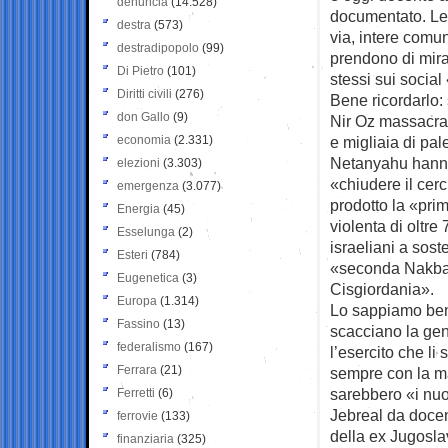
denuncia
(14.528)
documentato. Le 
destra
(573)
via, intere comu
destradipopolo
(99)
prendono di mira
Di Pietro
(101)
stessi sui social 
Diritti civili
(276)
Bene ricordarlo: 
don Gallo
(9)
Nir Oz massacrat
economia
(2.331)
e migliaia di pal
Netanyahu hanno
elezioni
(3.303)
«chiudere il cer
emergenza
(3.077)
prodotto la «pri
Energia
(45)
violenta di oltre 
Esselunga
(2)
israeliani a sost
Esteri
(784)
«seconda Nakba»
Eugenetica
(3)
Cisgiordania».
Europa
(1.314)
Lo sappiamo bene
Fassino
(13)
scacciano la gen
federalismo
(167)
l’esercito che li
Ferrara
(21)
sempre con la ma
sarebbero «i nuov
Ferretti
(6)
Jebreal da docen
ferrovie
(133)
della ex Jugosla
finanziaria
(325)