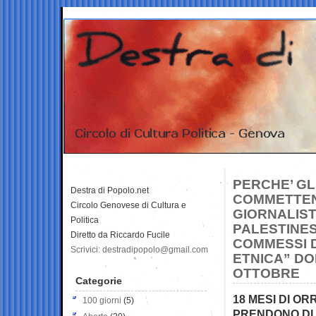
PERCHE’ GL
Destra di Popolo.net
COMMETTEND
Circolo Genovese di Cultura e
GIORNALIST
Politica
PALESTINESE
Diretto da Riccardo Fucile
COMMESSI DA
Scrivici: destradipopolo@gmail.com
ETNICA” DO
OTTOBRE
Categorie
18 MESI DI OR
100 giorni
(5)
PRENDONO DI 