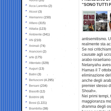
Aborto
(20)
“SONO TUTTI 
Acca Larentia
(2)
Alcool
(3)
Alemanno
(150)
Alfano
(315)
Alitalia
(123)
Ambiente
(341)
antisemitismo. U
AN
(210)
realmente sta a
Animali
(74)
Se noi critichia
Arancioni
(2)
causate agli ucra
arte
(175)
arabo-israeliano
Attentato
(329)
Netanyahu avesse
Auguri
(13)
Hamas il 7 ottobr
Batini
(3)
eliminazione dell
anche degli arabi
Berlusconi
(4.295)
premier stesso d
Bersani
(234)
Shoah».
Biasotti
(12)
Nei primi tempi, 
Boldrini
(4)
maggioranza molt
Bossi
(1.221)
dramma degli osta
Brambilla
(38)