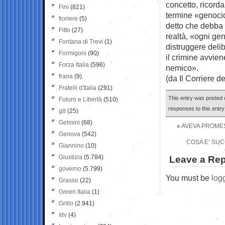
concetto, ricorda
Fini
(821)
termine «genocid
fioriere
(5)
detto che debba 
Fitto
(27)
realtà, «ogni gen
Fontana di Trevi
(1)
distruggere deli
Formigoni
(90)
il crimine avvie
Forza Italia
(596)
nemico».
frana
(9)
(da Il Corriere d
Fratelli d'Italia
(291)
This entry was posted 
Futuro e Libertà
(510)
responses to this entr
g8
(25)
Gelmini
(68)
«
AVEVA PROMES
Genova
(542)
COSA E’ SUC
Giannino
(10)
Giustizia
(5.784)
Leave a Rep
governo
(5.799)
You must be
log
Grasso
(22)
Green Italia
(1)
Grillo
(2.941)
Idv
(4)