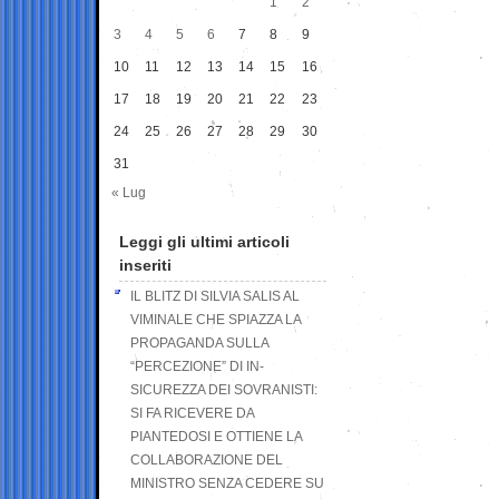
1
2
3
4
5
6
7
8
9
10
11
12
13
14
15
16
17
18
19
20
21
22
23
24
25
26
27
28
29
30
31
« Lug
Leggi gli ultimi articoli
inseriti
IL BLITZ DI SILVIA SALIS AL
VIMINALE CHE SPIAZZA LA
PROPAGANDA SULLA
“PERCEZIONE” DI IN-
SICUREZZA DEI SOVRANISTI:
SI FA RICEVERE DA
PIANTEDOSI E OTTIENE LA
COLLABORAZIONE DEL
MINISTRO SENZA CEDERE SU