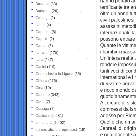
hanno portato al 
Brunetta
(83)
terrificante tra 
Burlando
(26)
oltre un anno tut
Camogli
(2)
civili palestinesi
canile
(4)
assassini metodic
Cappello
(8)
internazionali, la
possono entrare
Caprotti
(2)
Quante le vittime
Caritas
(6)
i bambini massacr
carovita
(170)
Un’intera realtà 
casa
(247)
rendere impossibi
Casini
(119)
tanti voci di co
Centrodestra in Liguria
(35)
International e i 
Chiesa
(276)
durissime arrivan
Cina
(10)
e ricco mondo de
Comune
(342)
quotidianamente i
Coop
(7)
A cercare di sist
commessi da Isra
Cossiga
(7)
adesso per Pie
Costume
(5.581)
Quello che rimane
criminalità
(1.402)
Jebreal, di origi
democratici e progressisti
(19)
e oggi docente al