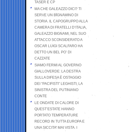
TASER E CP
MA CHE GALEAZZO DICI? TI
SERVE UN BIGNAMINO DI
STORIA. IL CAPOGRUPPO ALLA
CAMERA DI FRATELLI D’ITALIA,
GALEAZZO BIGNAMI, NEL SUO
ATTACCO SCONSIDERATO A
OSCAR LUIGI SCALFARO HA
DETTO UN BEL PO’ DI
CAZZATE
SIAMO FERMI AL GOVERNO
GIALLOVERDE: LA DESTRA
SULLA DIFESA È OSTAGGIO
DEI “PACIFISTI” LEGHISTI, LA
SINISTRA DEL PUTINIANO
CONTE
LE ONDATE DI CALORE DI
QUEST’ESTATE HANNO
PORTATO TEMPERATURE
RECORD IN TUTTA EUROPA E
UNA SICCITA’ MAI VISTA. I