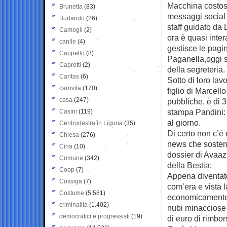
Macchina costosa
Brunetta
(83)
messaggi social d
Burlando
(26)
staff guidato da
Camogli
(2)
ora è quasi inte
canile
(4)
gestisce le pagin
Cappello
(8)
Paganella,oggi s
Caprotti
(2)
della segreteria.
Caritas
(6)
Sotto di loro lav
carovita
(170)
figlio di Marcello
casa
(247)
pubbliche, è di 
stampa Pandini: l
Casini
(119)
al giorno.
Centrodestra in Liguria
(35)
Di certo non c’è
Chiesa
(276)
news che sosten
Cina
(10)
dossier di Avaaz
Comune
(342)
della Bestia:
Coop
(7)
Appena diventato 
Cossiga
(7)
com’era e vista l
Costume
(5.581)
economicamente. 
criminalità
(1.402)
nubi minacciose 
democratici e progressisti
(19)
di euro di rimbors