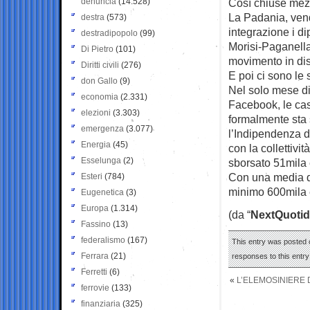
denuncia
(14.528)
Così chiuse mezz
La Padania, vend
destra
(573)
integrazione i di
destradipopolo
(99)
Morisi-Paganella
Di Pietro
(101)
movimento in di
Diritti civili
(276)
E poi ci sono le 
don Gallo
(9)
Nel solo mese di
economia
(2.331)
Facebook, le cas
elezioni
(3.303)
formalmente sta 
emergenza
(3.077)
l’Indipendenza d
Energia
(45)
con la collettivit
Esselunga
(2)
sborsato 51mila 
Con una media d
Esteri
(784)
minimo 600mila 
Eugenetica
(3)
Europa
(1.314)
(da “
NextQuotid
Fassino
(13)
federalismo
(167)
This entry was posted o
Ferrara
(21)
responses to this entr
Ferretti
(6)
«
L’ELEMOSINIERE 
ferrovie
(133)
finanziaria
(325)