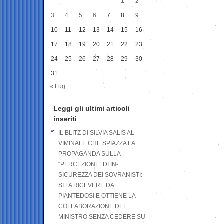
1
2
3
4
5
6
7
8
9
10
11
12
13
14
15
16
17
18
19
20
21
22
23
24
25
26
27
28
29
30
31
« Lug
Leggi gli ultimi articoli
inseriti
IL BLITZ DI SILVIA SALIS AL
VIMINALE CHE SPIAZZA LA
PROPAGANDA SULLA
“PERCEZIONE” DI IN-
SICUREZZA DEI SOVRANISTI:
SI FA RICEVERE DA
PIANTEDOSI E OTTIENE LA
COLLABORAZIONE DEL
MINISTRO SENZA CEDERE SU