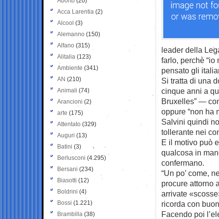
Aborto
(20)
Acca Larentia
(2)
Alcool
(3)
Alemanno
(150)
Alfano
(315)
leader della Leg
Alitalia
(123)
farlo, perchè “i
Ambiente
(341)
pensato gli italia
AN
(210)
Si tratta di una 
cinque anni a que
Animali
(74)
Bruxelles” — come
Arancioni
(2)
oppure “non ha m
arte
(175)
Salvini quindi n
Attentato
(329)
tollerante nei co
Auguri
(13)
E il motivo può 
Batini
(3)
qualcosa in mano 
Berlusconi
(4.295)
confermano.
Bersani
(234)
“Un po’ come, ne
Biasotti
(12)
procure attorno 
Boldrini
(4)
arrivate «scosse
Bossi
(1.221)
ricorda con buon
Facendo poi l’ele
Brambilla
(38)